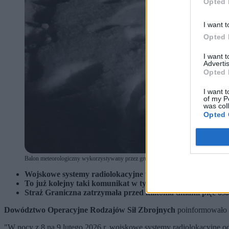
Opted 
I want t
Opted 
I want 
Advertis
Opted 
I want t
of my P
was col
Opted 
Balon meteorologiczny wykorzystywany przez grupę przestępczą do przemytu papier
Wojskowe systemy radiolokacyjne wykryły wloty balonów w
To już kolejny taki komunikat w tym miesiącu.
Straż Graniczna zatrzymała przed kilkoma dniami pięć osób
Dowództwo Operacyjne Rodzajów Sił Zbrojnych
poinformowało n
"
W nocy z 8 na 9 lutego 2026 r. wojskowe systemy radiolokacyjne o