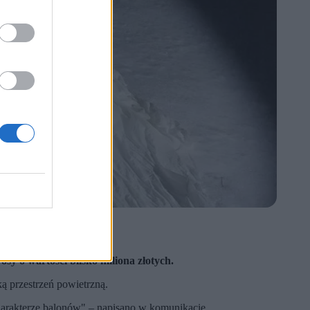
sy o wartości blisko miliona złotych.
ą przestrzeń powietrzną.
harakterze balonów" – napisano w komunikacie.