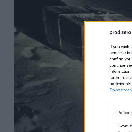
prod zero
If you wish 
sensitive in
confirm you
continue se
information 
further disc
participants
Downstream 
Persona
I want t