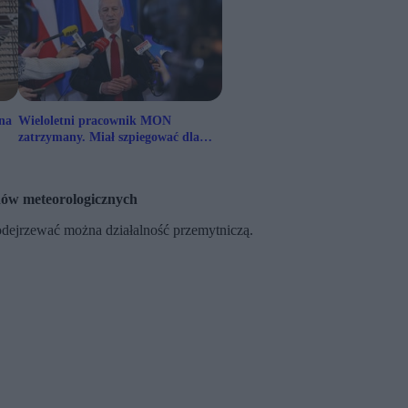
jna
Wieloletni pracownik MON
zatrzymany. Miał szpiegować dla
Rosji i Białorusi
nów meteorologicznych
odejrzewać można działalność przemytniczą.