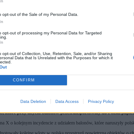
In
o opt-out of the Sale of my Personal Data.
In
to opt-out of processing my Personal Data for Targeted
ing.
In
o opt-out of Collection, Use, Retention, Sale, and/or Sharing
ersonal Data that Is Unrelated with the Purposes for which it
lected.
Out
CONFIRM
osów. (fot. Straż Graniczna)
Data Deletion
Data Access
Privacy Policy
 nocy z 8 na 9 lutego.
, które przy użyciu balonów przetransportowały do Polski papiero
a X o kolejnym incydencie z udziałem balonów, które naruszyły polsk
dnotowały kolejne wloty w polską przestrzeń powietrzną obiektów o c