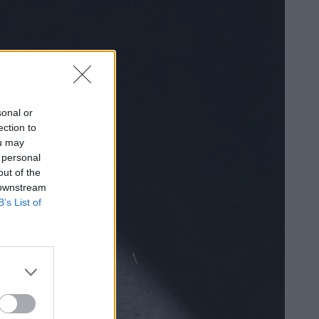
sonal or
ection to
ou may
 personal
out of the
 downstream
B’s List of