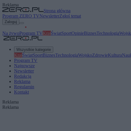
Reklama
Strona główna
Program ZERO TV
Newsletter
Zgłoś temat
Zaloguj
Na żywo
Program TV
Kraj
Świat
Sport
Opinie
Biznes
Technologia
Wojsk
Wszystkie kategorie
Kraj
Świat
Sport
Biznes
Technologia
Wojsko
Zdrowie
Kultura
Nau
Program TV
Najnowsze
Newsletter
Redakcja
Reklama
Regulamin
Kontakt
Reklama
Reklama