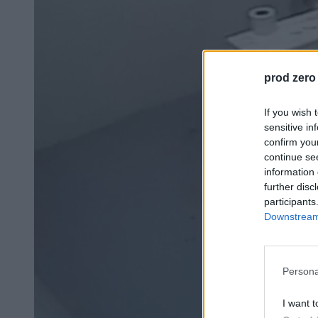
prod zero
If you wish 
sensitive in
confirm you
continue se
information 
further disc
participants
Downstream 
Persona
I want t