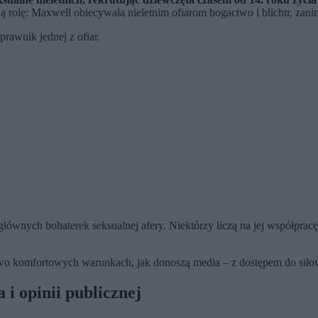
ną rolę: Maxwell obiecywała nieletnim ofiarom bogactwo i blichtr, za
awnik jednej z ofiar.
głównych bohaterek seksualnej afery. Niektórzy liczą na jej współprac
 komfortowych warunkach, jak donoszą media – z dostępem do siłowni
i opinii publicznej