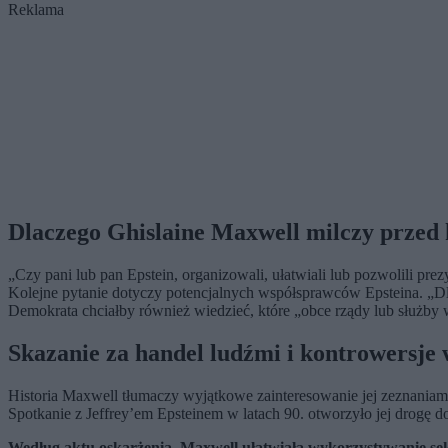
Reklama
Dlaczego Ghislaine Maxwell milczy przed
„Czy pani lub pan Epstein, organizowali, ułatwiali lub pozwolili pre
Kolejne pytanie dotyczy potencjalnych współsprawców Epsteina. „Dla
Demokrata chciałby również wiedzieć, które „obce rządy lub służby 
Skazanie za handel ludźmi i kontrowersje
Historia Maxwell tłumaczy wyjątkowe zainteresowanie jej zeznaniami.
Spotkanie z Jeffrey’em Epsteinem w latach 90. otworzyło jej drogę do
Według aktu oskarżenia, Maxwell ułatwiała wykorzystywanie seks