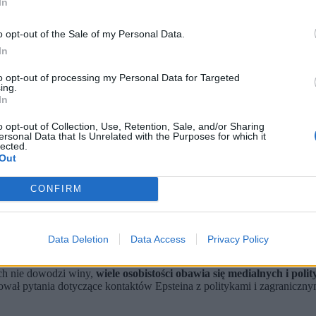
In
o opt-out of the Sale of my Personal Data.
In
to opt-out of processing my Personal Data for Targeted
ing.
In
o opt-out of Collection, Use, Retention, Sale, and/or Sharing
ersonal Data that Is Unrelated with the Purposes for which it
ot. HANDOUT / East News)
lected.
Out
arantowanego V poprawką, zignorowała wezwanie komisji Izby R
ksasie; komisja bada kontakty Epsteina z politykami i zagraniczny
ej milczenie wzmacnia spekulacje o ukrywanych powiązaniach świat
CONFIRM
wania milczenia, gwarantowanego przez V poprawkę Konstytucji
ch klientki.
Data Deletion
Data Access
Privacy Policy
opublikowano tysiące dokumentów z akt Epsteina, wywołując wstrząs 
ch nie dowodzi winy,
wiele osobistości obawia się medialnych i pol
ał pytania dotyczące kontaktów Epsteina z politykami i zagranicznymi