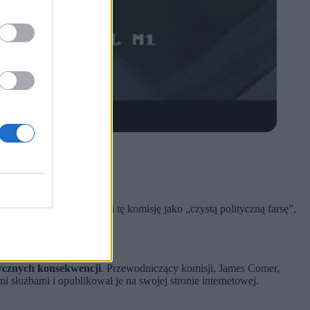
eprezentantów USA.
mi służbami.
owej elity.
 USA
. Jej prawnicy określili tę komisję jako „czystą polityczną farsę”,
na całym świecie.
itycznych konsekwencji
. Przewodniczący komisji, James Comer,
 służbami i opublikował je na swojej stronie internetowej.