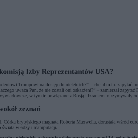
 komisją Izby Reprezentantów USA?
zydentowi Trumpowi na dostęp do nieletnich?” – chciał m.in. zapytać po
czego uważa Pan, że nie zostali oni oskarżeni?” – zamierzał zapytać
wywiadowcze, w tym te powiązane z Rosją i Izraelem, otrzymywały od p
 wokół zeznań
 Córka brytyjskiego magnata Roberta Maxwella, dorastała wśród europej
 świata władzy i manipulacji.
ualne nieletnich, rekrutując dziewczęta czasem od 14. roku życi