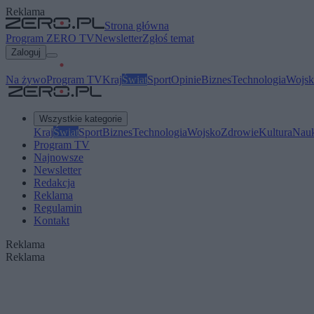
Reklama
Strona główna
Program ZERO TV
Newsletter
Zgłoś temat
Zaloguj
Na żywo
Program TV
Kraj
Świat
Sport
Opinie
Biznes
Technologia
Wojsk
Wszystkie kategorie
Kraj
Świat
Sport
Biznes
Technologia
Wojsko
Zdrowie
Kultura
Nau
Program TV
Najnowsze
Newsletter
Redakcja
Reklama
Regulamin
Kontakt
Reklama
Reklama