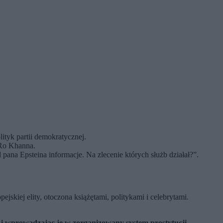
lityk partii demokratycznej.
 Ro Khanna.
ana Epsteina informacje. Na zlecenie których służb działał?”.
skiej elity, otoczona książętami, politykami i celebrytami.
a i wprowadzając je w zorganizowany system prostytucji