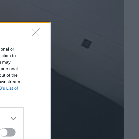
sonal or
ection to
ou may
 personal
out of the
 downstream
B’s List of