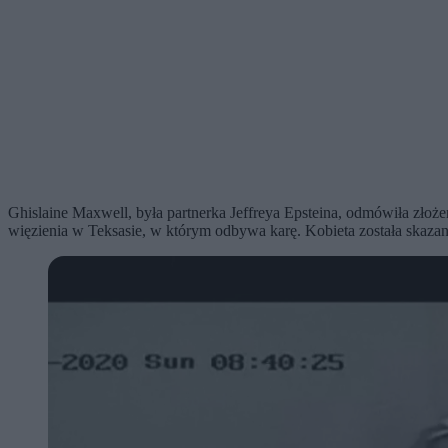
Ghislaine Maxwell, była partnerka Jeffreya Epsteina, odmówiła zło
więzienia w Teksasie, w którym odbywa karę. Kobieta została skazana