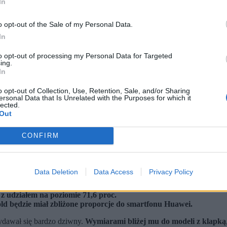
In
o opt-out of the Sale of my Personal Data.
In
to opt-out of processing my Personal Data for Targeted
ing.
In
o opt-out of Collection, Use, Retention, Sale, and/or Sharing
ersonal Data that Is Unrelated with the Purposes for which it
lected.
Out
CONFIRM
Data Deletion
Data Access
Privacy Policy
ach, który trafił na chiński rynek w kwietniu 2025 r.
 udziałem na poziomie 71,6 proc.
d będzie miał zbliżone proporcje do smartfonu Huawei.
ydawał się bardzo dziwny.
Wymiarami bliżej mu do modeli z klapką