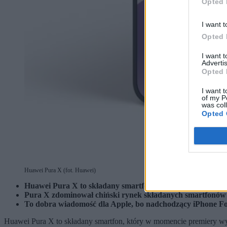
Opted 
I want t
Opted 
I want 
Advertis
Opted 
I want t
of my P
was col
Opted 
Huawei Pura X (fot. Huawei)
Huawei Pura X to składany smartfon o nietypowych proporcj
Pura X zdominował chiński rynek składanych smartfonów z
To dobra wiadomość dla Apple, bo nadchodzący iPhone Fol
Huawei Pura X to składany smartfon, który w momencie premiery w