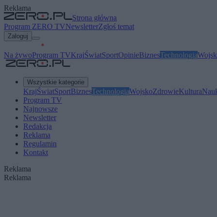
Reklama
Strona główna
Program ZERO TV
Newsletter
Zgłoś temat
Zaloguj
Na żywo
Program TV
Kraj
Świat
Sport
Opinie
Biznes
Technologia
Wojsk
Wszystkie kategorie
Kraj
Świat
Sport
Biznes
Technologia
Wojsko
Zdrowie
Kultura
Nau
Program TV
Najnowsze
Newsletter
Redakcja
Reklama
Regulamin
Kontakt
Reklama
Reklama