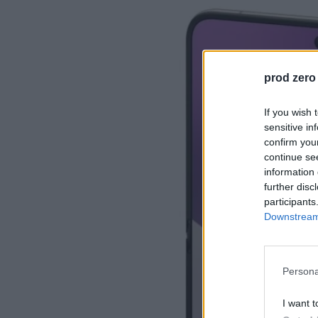
prod zero
If you wish 
sensitive in
confirm you
continue se
information 
further disc
participants
Downstream 
Persona
I want t