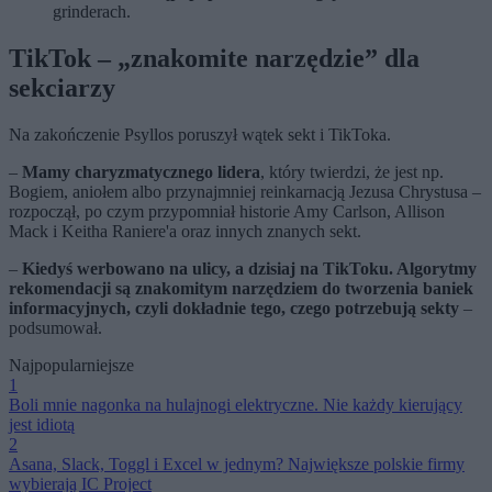
grinderach.
TikTok – „znakomite narzędzie” dla
sekciarzy
Na zakończenie Psyllos poruszył wątek sekt i TikToka.
–
Mamy charyzmatycznego lidera
, który twierdzi, że jest np.
Bogiem, aniołem albo przynajmniej reinkarnacją Jezusa Chrystusa –
rozpoczął, po czym przypomniał historie Amy Carlson, Allison
Mack i Keitha Raniere'a oraz innych znanych sekt.
–
Kiedyś werbowano na ulicy, a dzisiaj na TikToku. Algorytmy
rekomendacji są znakomitym narzędziem do tworzenia baniek
informacyjnych, czyli dokładnie tego, czego potrzebują sekty
–
podsumował.
Najpopularniejsze
1
Boli mnie nagonka na hulajnogi elektryczne. Nie każdy kierujący
jest idiotą
2
Asana, Slack, Toggl i Excel w jednym? Największe polskie firmy
wybierają IC Project