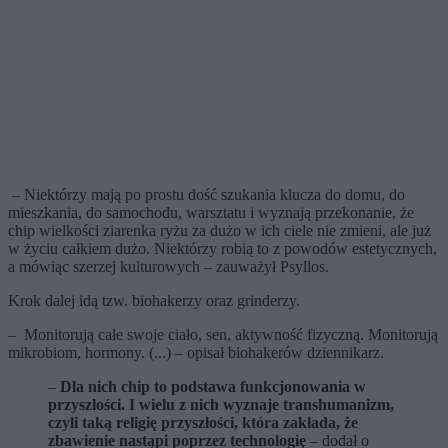
– Niektórzy mają po prostu dość szukania klucza do domu, do
mieszkania, do samochodu, warsztatu i wyznają przekonanie, że
chip wielkości ziarenka ryżu za dużo w ich ciele nie zmieni, ale już
w życiu całkiem dużo. Niektórzy robią to z powodów estetycznych,
a mówiąc szerzej kulturowych – zauważył Psyllos.
Krok dalej idą tzw. biohakerzy oraz grinderzy.
– Monitorują całe swoje ciało, sen, aktywność fizyczną. Monitorują
mikrobiom, hormony. (...) – opisał biohakerów dziennikarz.
–
Dla nich chip to podstawa funkcjonowania w
przyszłości. I wielu z nich wyznaje transhumanizm,
czyli taką religię przyszłości, która zakłada, że
zbawienie nastąpi poprzez technologię
– dodał o