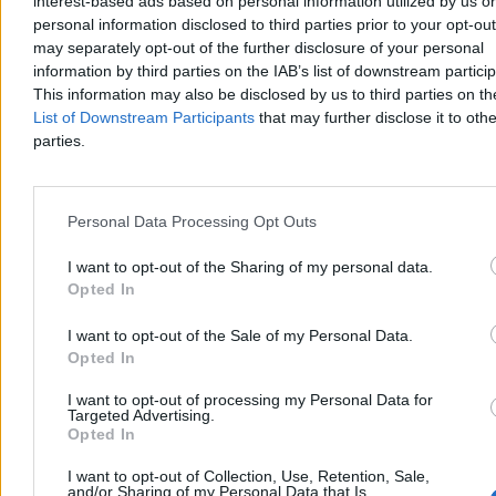
interest-based ads based on personal information utilized by us or
cenie, który nie będzie pracować pod kontrolą systemu Wear OS. W
personal information disclosed to third parties prior to your opt-ou
tej półce cenowej to bardzo dobre posunięcie, ale czy może to być
may separately opt-out of the further disclosure of your personal
początek trwałego rozwodu? Samsung mógłby takim ruchem
information by third parties on the IAB’s list of downstream partici
zaatakować Huaweia. Firma szykuje też zupełnie nowe modele
słuchawek.
This information may also be disclosed by us to third parties on t
List of Downstream Participants
that may further disclose it to othe
parties.
Arkadiusz Dziermański
Wczoraj 19:20
4 min
Personal Data Processing Opt Outs
Reklama
Reklama
I want to opt-out of the Sharing of my personal data.
Opted In
I want to opt-out of the Sale of my Personal Data.
Opted In
I want to opt-out of processing my Personal Data for
Targeted Advertising.
Opted In
I want to opt-out of Collection, Use, Retention, Sale,
and/or Sharing of my Personal Data that Is