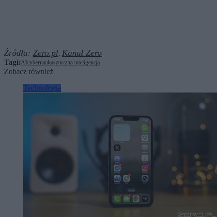
Źródła:
Zero.pl
Kanał Zero
,
Tagi:
AI
cyber
nauka
sztuczna inteligencja
Zobacz również
Technologia