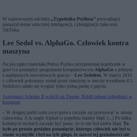
W najnowszym odcinku
„Tygodnika Psyllosa”
prowadzący
poruszył temat sztucznej inteligencji, cyborgizacji ciała oraz
TikToka.
Lee Sedol vs. AlphaGo. Człowiek kontra
maszyna
Na początku materiału Petros Psyllos przypomniał pojedynek w
grze Go pomiędzy programem komputerowym
AlphaGo
a jednym
z najlepszych zawodowych graczy –
Lee Sedolem
. W marcu 2016
r. człowiek pokonany został przez maszynę w meczu wynikiem 4:1.
Sedolowi udało się wygrać tylko jedną partię z pięciu.
Astronauci Artemis II wrócili na Ziemię. Pobili rekord odległości w
kosmosie
– W drugiej partii szala zwycięstwa zaczęła się przesuwać w stronę
człowieka. A tu nagle AlphaGo popełnia fatalny błąd. (...) Po kilku
kolejnych ruchach zaczęło być jasne, że to nie był żaden błąd.
To
było po prostu genialne posunięcie, którego człowiek nie był w
stanie wymyślić i był na tyle głupi, że nawet tej genialności nie