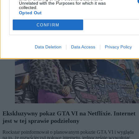
Unrelated with the Purposes for which it was
collected.
Opted Out
Technologia
CONFIRM
Data Deletion
Data Access
Privacy Policy
Ekskluzywny pokaz GTA VI na Netflixie. Internet
jest w tej sprawie podzielony
Rockstar poinformował o planowanym pokazie GTA VI i wygląda
na to, że rozwścieczył połowę internetu, jednocześnie wywołując