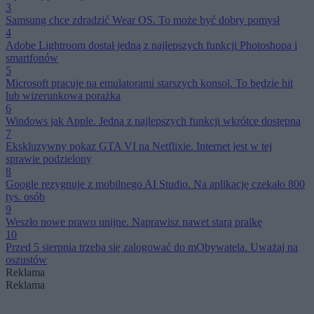
3
Samsung chce zdradzić Wear OS. To może być dobry pomysł
4
Adobe Lightroom dostał jedną z najlepszych funkcji Photoshopa i
smartfonów
5
Microsoft pracuje na emulatorami starszych konsol. To będzie hit
lub wizerunkowa porażka
6
Windows jak Apple. Jedna z najlepszych funkcji wkrótce dostępna
7
Ekskluzywny pokaz GTA VI na Netflixie. Internet jest w tej
sprawie podzielony
8
Google rezygnuje z mobilnego AI Studio. Na aplikację czekało 800
tys. osób
9
Weszło nowe prawo unijne. Naprawisz nawet starą pralkę
10
Przed 5 sierpnia trzeba się zalogować do mObywatela. Uważaj na
oszustów
Reklama
Reklama