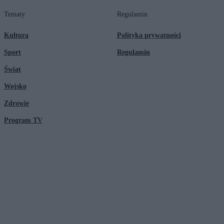
Tematy
Regulamin
Kultura
Polityka prywatności
Sport
Regulamin
Świat
Wojsko
Zdrowie
Program TV
© 2026 Kanał Zero Spółka Akcyjna