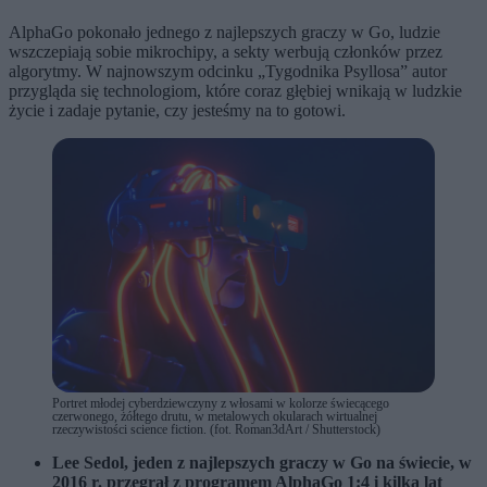
AlphaGo pokonało jednego z najlepszych graczy w Go, ludzie
wszczepiają sobie mikrochipy, a sekty werbują członków przez
algorytmy. W najnowszym odcinku „Tygodnika Psyllosa” autor
przygląda się technologiom, które coraz głębiej wnikają w ludzkie
życie i zadaje pytanie, czy jesteśmy na to gotowi.
Portret młodej cyberdziewczyny z włosami w kolorze świecącego
czerwonego, żółtego drutu, w metalowych okularach wirtualnej
rzeczywistości science fiction. (fot. Roman3dArt / Shutterstock)
Lee Sedol, jeden z najlepszych graczy w Go na świecie, w
2016 r. przegrał z programem AlphaGo 1:4 i kilka lat