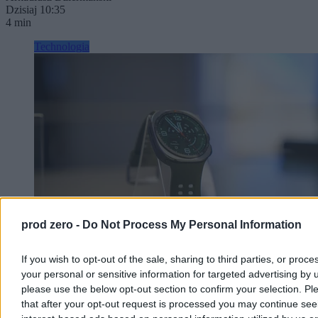
Dzisiaj 10:35
4 min
Technologia
prod zero -
Do Not Process My Personal Information
If you wish to opt-out of the sale, sharing to third parties, or proce
Samsung chce zdradzić Wear OS. To może być
your personal or sensitive information for targeted advertising by 
dobry pomysł
please use the below opt-out section to confirm your selection. Pl
that after your opt-out request is processed you may continue see
Samsung pracuje nad nowym zegarkiem w bardziej przystępnej