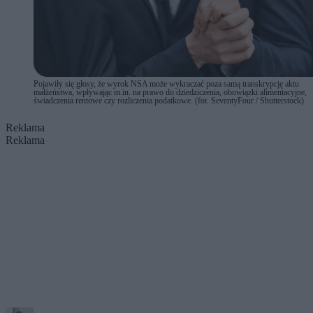
Pojawiły się głosy, że wyrok NSA może wykraczać poza samą transkrypcję aktu
małżeństwa, wpływając m.in. na prawo do dziedziczenia, obowiązki alimentacyjne,
świadczenia rentowe czy rozliczenia podatkowe. (fot. SeventyFour / Shutterstock)
Reklama
Reklama