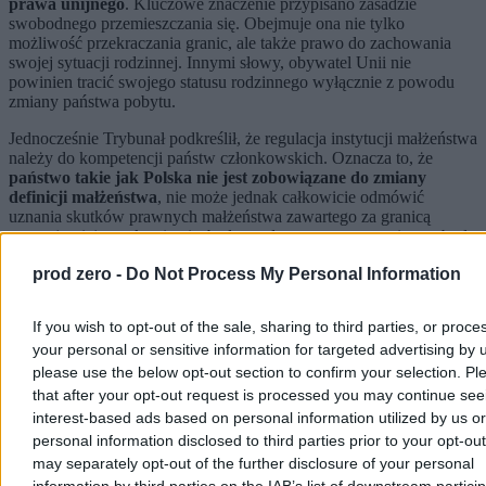
prawa unijnego
. Kluczowe znaczenie przypisano zasadzie
swobodnego przemieszczania się. Obejmuje ona nie tylko
możliwość przekraczania granic, ale także prawo do zachowania
swojej sytuacji rodzinnej. Innymi słowy, obywatel Unii nie
powinien tracić swojego statusu rodzinnego wyłącznie z powodu
zmiany państwa pobytu.
Jednocześnie Trybunał podkreślił, że regulacja instytucji małżeństwa
należy do kompetencji państw członkowskich. Oznacza to, że
państwo takie jak Polska nie jest zobowiązane do zmiany
definicji małżeństwa
, nie może jednak całkowicie odmówić
uznania skutków prawnych małżeństwa zawartego za granicą
przynajmniej w zakresie niezbędnym do zagwarantowania swobody
przemieszczania się i życia rodzinnego.
prod zero -
Do Not Process My Personal Information
Reklama
Reklama
If you wish to opt-out of the sale, sharing to third parties, or proce
your personal or sensitive information for targeted advertising by 
please use the below opt-out section to confirm your selection. Pl
that after your opt-out request is processed you may continue see
interest-based ads based on personal information utilized by us or
personal information disclosed to third parties prior to your opt-ou
may separately opt-out of the further disclosure of your personal