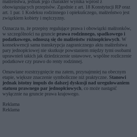
małżeństwa, jednak jego charakter wynika wprost z
obowiązujących przepisów. Zgodnie z art. 18 Konstytucji RP oraz
art. 1 par. 1 Kodeksu rodzinnego i opiekuńczego, małżeństwo jest
związkiem kobiety i mężczyzny.
Oznacza to, że przepisy regulujące prawa i obowiązki małżonków,
w szczególności na gruncie
prawa rodzinnego, spadkowego i
podatkowego, odnoszą się do małżeństw różnopłciowych
. W
konsekwencji sama transkrypcja zagranicznego aktu małżeństwa
pary jednopłciowej nie skutkuje powstaniem między tymi osobami
uprawnień takich jak dziedziczenie ustawowe, wspólne rozliczenie
podatkowe czy prawo do renty rodzinnej.
Omawiane rozstrzygnięcie ma zatem, przynajmniej na obecnym
etapie, większe znaczenie symboliczne niż praktyczne.
Stanowi
jednak istotny impuls do dalszej dyskusji nad uregulowaniem
statusu prawnego par jednopłciowych
, co może nastąpić
wyłącznie na gruncie prawa krajowego.
Reklama
Reklama