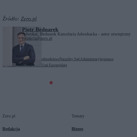
Źródło:
Zero.pl
Piotr Bednarek
Adwokat, Bednarek Kancelaria Adwokacka - autor zewnętrzny
redakcja@zero.pl
Tagi:
LGBT
małżeństwa jednopłciowe
Naczelny Sąd Administracyjny
prawo
Trybunał Sprawiedliwości Unii Europejskiej
Zero.pl
Tematy
Redakcja
Biznes