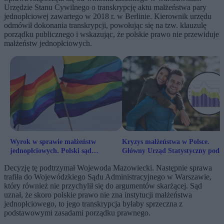
Urzędzie Stanu Cywilnego o transkrypcję aktu małżeństwa pary
jednopłciowej zawartego w 2018 r. w Berlinie. Kierownik urzędu
odmówił dokonania transkrypcji, powołując się na tzw. klauzulę
porządku publicznego i wskazując, że polskie prawo nie przewiduje
małżeństw jednopłciowych.
Wyrok w sprawie małżeństw
Kryzys małżeństwa w Polsce.
jednopłciowych. Polski sąd
Główny Urząd Statystyczny poda
zdecydował
najnowsze dane
Decyzję tę podtrzymał Wojewoda Mazowiecki. Następnie sprawa
trafiła do Wojewódzkiego Sądu Administracyjnego w Warszawie,
który również nie przychylił się do argumentów skarżącej. Sąd
uznał, że skoro polskie prawo nie zna instytucji małżeństwa
jednopłciowego, to jego transkrypcja byłaby sprzeczna z
podstawowymi zasadami porządku prawnego.