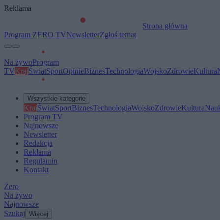
Reklama
Strona główna
Program ZERO TV
Newsletter
Zgłoś temat
Na żywo
Program
TV
Kraj
Świat
Sport
Opinie
Biznes
Technologia
Wojsko
Zdrowie
Kultura
Wszystkie kategorie
Kraj
Świat
Sport
Biznes
Technologia
Wojsko
Zdrowie
Kultura
Nau
Program TV
Najnowsze
Newsletter
Redakcja
Reklama
Regulamin
Kontakt
Zero
Na żywo
Najnowsze
Szukaj
Więcej