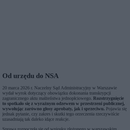
Od urzędu do NSA
20 marca 2026 r. Naczelny Sąd Administracyjny w Warszawie
wydał wyrok dotyczący obowiązku dokonania transkrypcji
zagranicznego aktu małżeństwa jednopłciowego.
Rozstrzygnięcie
to spotkało się z wyraźnym odzewem w przestrzeni publicznej,
wywołując zarówno głosy aprobaty, jak i sprzeciwu.
Pojawia się
jednak pytanie, czy zakres i skutki tego orzeczenia rzeczywiście
uzasadniają tak daleko idące reakcje.
Sprawa rozpoczęła się od wniosku złożonego w warszawskim