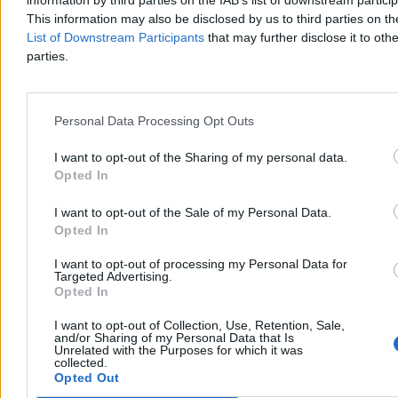
information by third parties on the IAB’s list of downstream partici
This information may also be disclosed by us to third parties on t
List of Downstream Participants
that may further disclose it to othe
parties.
Tę logikę przyjął Naczelny Sąd Administracyjny. Uznał, że brak
transkrypcji aktu małżeństwa w praktyce uniemożliwiałby
Personal Data Processing Opt Outs
korzystanie z tych praw. W konsekwencji zobowiązał warszawski
Urząd Stanu Cywilnego do dokonania wpisu małżeństwa zawartego
przez parę jednopłciową w Berlinie w 2018 r.
I want to opt-out of the Sharing of my personal data.
Opted In
Lewica po 1989 roku: od dominacji po rozpad i zagubienie
I want to opt-out of the Sale of my Personal Data.
NSA jednocześnie powtórzył za Trybunałem Sprawiedliwości UE,
Opted In
że regulacja statusu prawnego małżeństwa pozostaje w kompetencji
ustawodawcy krajowego.
I want to opt-out of processing my Personal Data for
Targeted Advertising.
Transkrypcja to nie małżeństwo
Opted In
Powstaje zatem pytanie, jakie skutki prawne może rodzić to
I want to opt-out of Collection, Use, Retention, Sale,
and/or Sharing of my Personal Data that Is
rozstrzygnięcie dla małżeństw jednopłciowych, które dokonają
Unrelated with the Purposes for which it was
transkrypcji zagranicznego aktu małżeństwa.
collected.
Opted Out
W przestrzeni publicznej pojawiły się głosy, że wyrok ten może