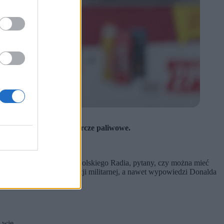
lsce będą obowiązywać tarcze paliwowe.
zie je podejmował?
zyć na większe wsparcie?
ka
na antenie Programu 1 Polskiego Radia, pytany, czy można mieć
nych, w tym rozwój sytuacji militarnej, a nawet wypowiedzi Donalda
 wie.