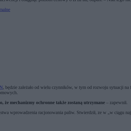
ymalne
PN
, będzie zależało od wielu czynników, w tym od rozwoju sytuacji na
 domowych.
domo, że mechanizmy ochronne także zostaną utrzymane
– zapewnił.
twa wprowadzenia racjonowania paliw. Stwierdził, ze w „w ciągu najbli