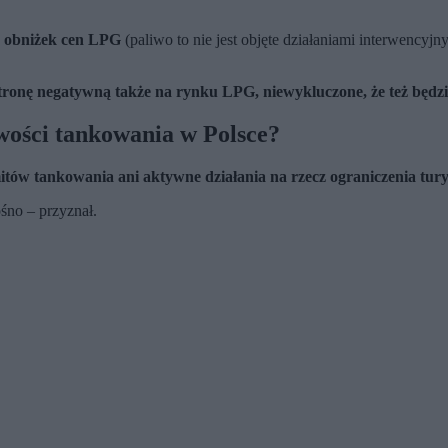
do obniżek cen LPG
(paliwo to nie jest objęte działaniami interwencyj
w stronę negatywną także na rynku LPG, niewykluczone, że też bę
ości tankowania w Polsce?
mitów tankowania ani aktywne działania na rzecz ograniczenia tury
łośno – przyznał.