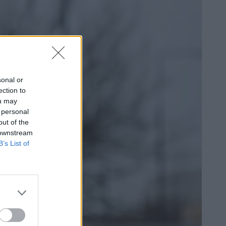
sonal or
ection to
ou may
 personal
out of the
 downstream
B’s List of