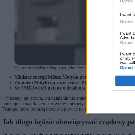
Opted 
I want t
Opted 
I want 
Advertis
Opted 
I want t
of my P
was col
Opted 
Minister energii Miłosz Motyka (fot. Albert Zawada / PAP)
Minister energii Miłosz Motyka przyznał, że trendy dotyczą
Zdaniem Motyki na razie cena LPG jest konkurencyjna. Min
Szef ME był też pytany o działania osłonowe dla rolników i
– Niestety, ani słowa, ani działania nie zmierzają do uspokojenia sytua
nadzieję na spadki cen surowców energetycznych i paliw gotowych w 
Trumpa, które potrafią mocno wpływać na rynek. –
Trend jest nega
Jak długo będzie obowiązywać rządowy p
Dopytywany,
czy olej napędowy może zdrożeć
pomimo rządowej inte