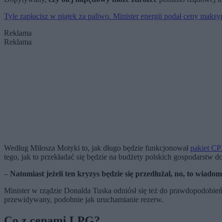
Tyle zapłacisz w piątek za paliwo. Minister energii podał ceny maks
Reklama
Reklama
Według Miłosza Motyki to, jak długo będzie funkcjonował
pakiet C
tego, jak to przekładać się będzie na budżety polskich gospodarstw
–
Natomiast jeżeli ten kryzys będzie się przedłużał, no, to wia
Minister w rządzie Donalda Tuska odniósł się też do prawdopodobieńs
przewidywany, podobnie jak uruchamianie rezerw.
Co z cenami LPG?