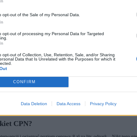
In
o opt-out of the Sale of my Personal Data.
In
to opt-out of processing my Personal Data for Targeted
ing.
In
o opt-out of Collection, Use, Retention, Sale, and/or Sharing
ersonal Data that Is Unrelated with the Purposes for which it
lected.
Out
ce cen paliw są niekorzystne. Odniósł się do tego, jak długo w Po
CONFIRM
ister nie wykluczył jednak działań w tej kwestii. Kiedy rząd będ
 przedsiębiorców, jeśli chodzi o ceny paliw. Czy te grupy mogą lic
cji, tylko do jej eskalacji – powiedział
minister energii Miłosz Moty
Data Deletion
Data Access
Privacy Policy
najbliższych tygodniach. Jak wskazał, w tej sprawie jest wiele zmien
tywny
– dodał.
akiet CPN?
rwencji i osiągnąć poziom cenowy 8 zł za litr, odparł: – Nikt tego nie