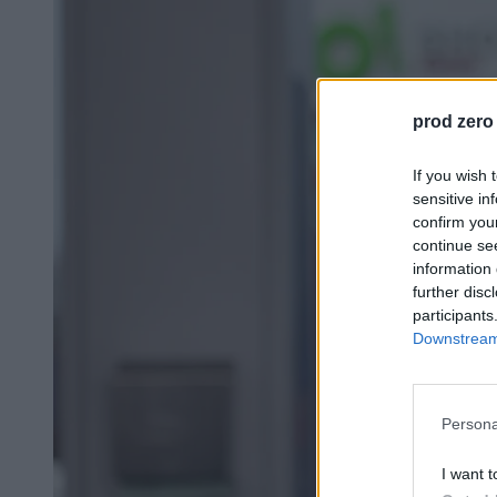
prod zero
If you wish 
sensitive in
confirm you
continue se
information 
further disc
participants
Downstream 
Persona
I want t