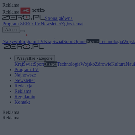
Reklama
Reklama
Strona główna
Program ZERO TV
Newsletter
Zgłoś temat
Zaloguj
Na żywo
Program TV
Kraj
Świat
Sport
Opinie
Biznes
Technologia
Wojsk
Wszystkie kategorie
Kraj
Świat
Sport
Biznes
Technologia
Wojsko
Zdrowie
Kultura
Nau
Program TV
Najnowsze
Newsletter
Redakcja
Reklama
Regulamin
Kontakt
Reklama
Reklama