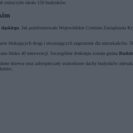
lub zniszczyło około 150 budynków.
skim
śląskiego
. Jak poinformowało Wojewódzkie Centrum Zarządzania K
zew blokujących drogi i stwarzających zagrożenie dla mieszkańców. Sł
ano blisko 40 interwencji. Szczególnie dotknięta została gmina
Rudzin
alone drzewa oraz zabezpieczały uszkodzone dachy budynków mieszka
ziniec.