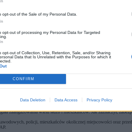
In
o opt-out of the Sale of my Personal Data.
In
to opt-out of processing my Personal Data for Targeted
ing.
In
o opt-out of Collection, Use, Retention, Sale, and/or Sharing
ersonal Data that Is Unrelated with the Purposes for which it
lected.
Out
ot. Państwowa Straż Pożarna / Facebook)
a 18 budynków, w tym 11 domów mieszkalnych.
CONFIRM
niczyło 260 strażaków, z czego 80 pracowało w samej miejscowośc
ej w gminie Rudziniec, gdzie uszkodzonych zostało osiem dachów.
kie), gdzie w sobotę przeszła gwałtowna nawałnica. Jak poinformowan
Data Deletion
Data Access
Privacy Policy
gała zaangażowania wielu służb i mieszkańców. Jak zaznaczył, zabezp
zawodowych, policji, mieszkańców okolicznej miejscowości oraz przed
AP.