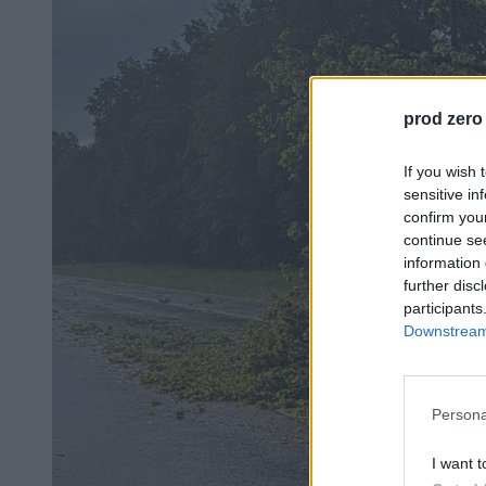
prod zero
If you wish 
sensitive in
confirm you
continue se
information 
further disc
participants
Downstream 
Persona
I want t