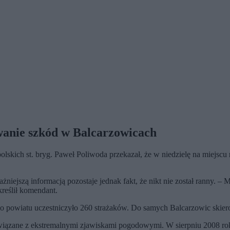
wanie szkód w Balcarzowicach
kich st. bryg. Paweł Poliwoda przekazał, że w niedzielę na miejscu
ażniejszą informacją pozostaje jednak fakt, że nikt nie został ranny. 
kreślił komendant.
ego powiatu uczestniczyło 260 strażaków. Do samych Balcarzowic skie
iązane z ekstremalnymi zjawiskami pogodowymi. W sierpniu 2008 roku