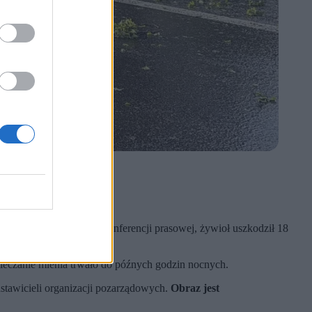
i.
o podczas niedzielnej konferencji prasowej, żywioł uszkodził 18
ieczanie mienia trwało do późnych godzin nocnych.
stawicieli organizacji pozarządowych.
Obraz jest