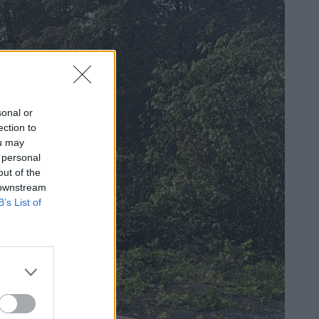
sonal or
ection to
ou may
 personal
out of the
 downstream
B’s List of