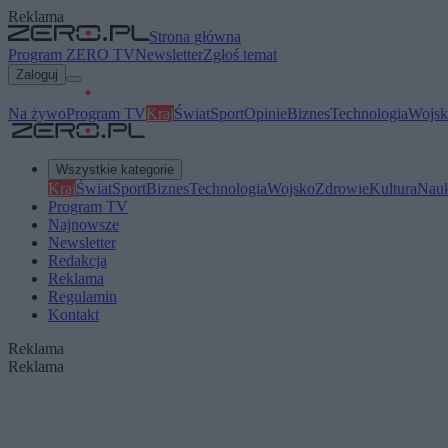
Reklama
Strona główna
Program ZERO TV
Newsletter
Zgłoś temat
Zaloguj
Na żywo
Program TV
Kraj
Świat
Sport
Opinie
Biznes
Technologia
Wojsk
Wszystkie kategorie
Kraj
Świat
Sport
Biznes
Technologia
Wojsko
Zdrowie
Kultura
Nau
Program TV
Najnowsze
Newsletter
Redakcja
Reklama
Regulamin
Kontakt
Reklama
Reklama