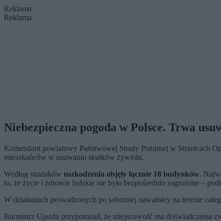
Reklama
Reklama
Niebezpieczna pogoda w Polsce. Trwa usu
Komendant powiatowy Państwowej Straży Pożarnej w Strzelcach Opols
mieszkańców w usuwaniu skutków żywiołu.
Według strażaków
uszkodzenia objęły łącznie 18 budynków
. Najw
to, że życie i zdrowie ludzkie nie było bezpośrednio zagrożone – pod
W działaniach prowadzonych po sobotniej nawałnicy na terenie cał
Burmistrz Ujazdu przypomniał, że miejscowość ma doświadczenia zw