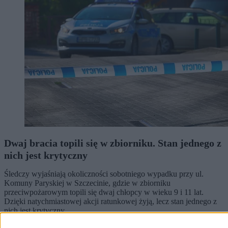
Dwaj bracia topili się w zbiorniku. Stan jednego z
nich jest krytyczny
Śledczy wyjaśniają okoliczności sobotniego wypadku przy ul.
Komuny Paryskiej w Szczecinie, gdzie w zbiorniku
przeciwpożarowym topili się dwaj chłopcy w wieku 9 i 11 lat.
Dzięki natychmiastowej akcji ratunkowej żyją, lecz stan jednego z
nich jest krytyczny.