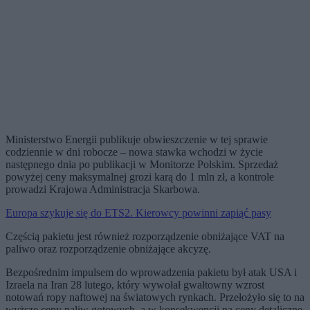
Ministerstwo Energii publikuje obwieszczenie w tej sprawie
codziennie w dni robocze – nowa stawka wchodzi w życie
następnego dnia po publikacji w Monitorze Polskim. Sprzedaż
powyżej ceny maksymalnej grozi karą do 1 mln zł, a kontrole
prowadzi Krajowa Administracja Skarbowa.
Europa szykuje się do ETS2. Kierowcy powinni zapiąć pasy
Częścią pakietu jest również rozporządzenie obniżające VAT na
paliwo oraz rozporządzenie obniżające akcyzę.
Bezpośrednim impulsem do wprowadzenia pakietu był atak USA i
Izraela na Iran 28 lutego, który wywołał gwałtowny wzrost
notowań ropy naftowej na światowych rynkach. Przełożyło się to na
wyższe ceny paliw gotowych, a w konsekwencji na ceny detaliczne