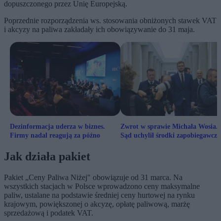
dopuszczonego przez Unię Europejską.
Poprzednie rozporządzenia ws. stosowania obniżonych stawek VAT
i akcyzy na paliwa zakładały ich obowiązywanie do 31 maja.
Dezinformacja uderza w biznes.
Zwrot w sprawie Michała Wosia.
Firmy nadal reagują za późno
Sąd uchylił środki zapobiegawcze 
zabezpieczenia majątkowe
Jak działa pakiet
Pakiet „Ceny Paliwa Niżej" obowiązuje od 31 marca. Na
wszystkich stacjach w Polsce wprowadzono ceny maksymalne
paliw, ustalane na podstawie średniej ceny hurtowej na rynku
krajowym, powiększonej o akcyzę, opłatę paliwową, marżę
sprzedażową i podatek VAT.