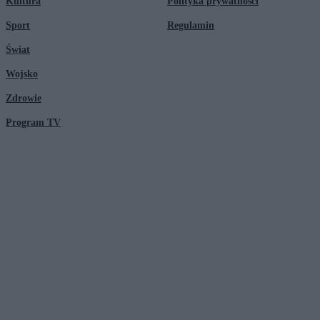
Kultura
Polityka prywatności
Sport
Regulamin
Świat
Wojsko
Zdrowie
Program TV
© 2026 Kanał Zero Spółka Akcyjna