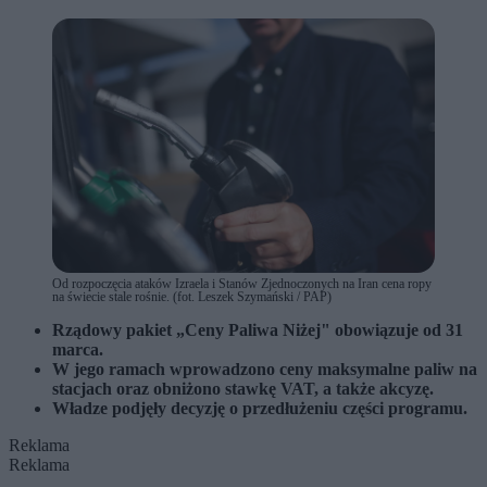
Od rozpoczęcia ataków Izraela i Stanów Zjednoczonych na Iran cena ropy
na świecie stale rośnie. (fot. Leszek Szymański / PAP)
Rządowy pakiet „Ceny Paliwa Niżej" obowiązuje od 31
marca.
W jego ramach wprowadzono ceny maksymalne paliw na
stacjach oraz obniżono stawkę VAT, a także akcyzę.
Władze podjęły decyzję o przedłużeniu części programu.
Reklama
Reklama