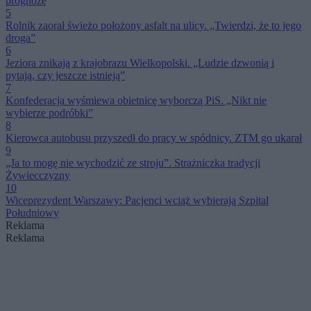
prognozę
5
Rolnik zaorał świeżo położony asfalt na ulicy. „Twierdzi, że to jego
droga”
6
Jeziora znikają z krajobrazu Wielkopolski. „Ludzie dzwonią i
pytają, czy jeszcze istnieją”
7
Konfederacja wyśmiewa obietnicę wyborczą PiS. „Nikt nie
wybierze podróbki”
8
Kierowca autobusu przyszedł do pracy w spódnicy. ZTM go ukarał
9
„Ja to mogę nie wychodzić ze stroju”. Strażniczka tradycji
Żywiecczyzny
10
Wiceprezydent Warszawy: Pacjenci wciąż wybierają Szpital
Południowy
Reklama
Reklama