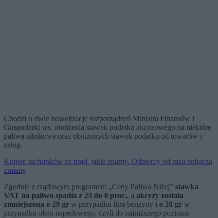
Chodzi o dwie nowelizacje rozporządzeń Ministra Finansów i
Gospodarki ws. obniżenia stawek podatku akcyzowego na niektóre
paliwa silnikowe oraz obniżonych stawek podatku od towarów i
usług.
Koniec rachunków za prąd, jakie znamy. Odbiorcy od razu zobaczą
zmianę
Zgodnie z rządowym programem „Ceny Paliwa Niżej”
stawka
VAT na paliwo spadła z 23 do 8 proc.
, a
akcyzy została
zmniejszona o 29 gr
w przypadku litra benzyny i
o 28 gr
w
przypadku oleju napędowego, czyli do najniższego poziomu