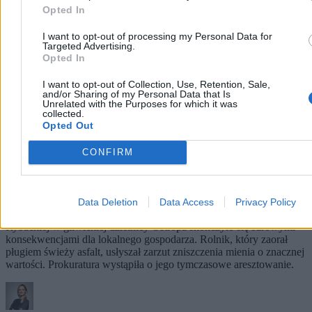
Opted In
I want to opt-out of processing my Personal Data for
Targeted Advertising.
Opted In
I want to opt-out of Collection, Use, Retention, Sale,
and/or Sharing of my Personal Data that Is
Unrelated with the Purposes for which it was
collected.
Opted Out
CONFIRM
Rolnik zaorał nową drogę. Usłyszał zarzut, grozi
mu do 10 lat więzienia
Data Deletion
Data Access
Privacy Policy
Uszkodzenie nowo wyremontowanej nawierzchni na ulicy
Rybackiej w gliwickiej dzielnicy Ostropa skończyło się surowymi
konsekwencjami dla lokalnego gospodarza. Rolnik, który zaorał
pługiem świeży asfalt, usłyszał zarzut zniszczenia mienia o znacznej
wartości. Prokuratura wystąpiła o jego tymczasowe aresztowanie.