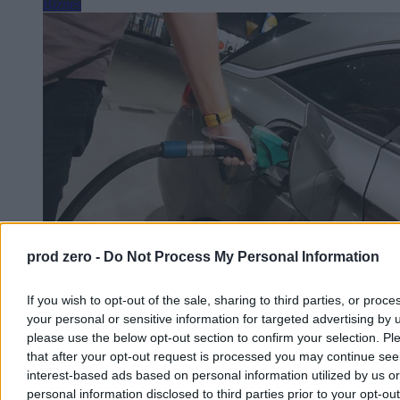
Biznes
prod zero -
Do Not Process My Personal Information
Może być taniej na stacjach. Jest nowa prognoza
If you wish to opt-out of the sale, sharing to third parties, or proce
cen paliw
your personal or sensitive information for targeted advertising by 
please use the below opt-out section to confirm your selection. Pl
W pierwszym tygodniu sierpnia spadły hurtowe ceny paliw.
Analitycy rynku przekonują, że możliwe są również obniżki na
that after your opt-out request is processed you may continue see
stacjach – i to już w najbliższych dniach.
interest-based ads based on personal information utilized by us or
personal information disclosed to third parties prior to your opt-ou