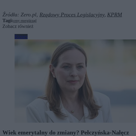
Źródła:
Zero.pl,
Rządowy Proces Legislacyjny
KPRM
,
Tagi:
ceny energii
rząd
Zobacz również
Biznes
Wiek emerytalny do zmiany? Pełczyńska-Nałęcz