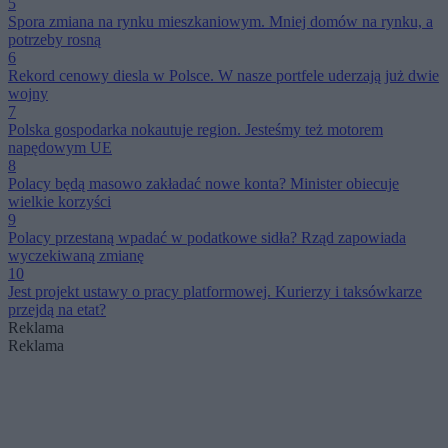
5
Spora zmiana na rynku mieszkaniowym. Mniej domów na rynku, a
potrzeby rosną
6
Rekord cenowy diesla w Polsce. W nasze portfele uderzają już dwie
wojny
7
Polska gospodarka nokautuje region. Jesteśmy też motorem
napędowym UE
8
Polacy będą masowo zakładać nowe konta? Minister obiecuje
wielkie korzyści
9
Polacy przestaną wpadać w podatkowe sidła? Rząd zapowiada
wyczekiwaną zmianę
10
Jest projekt ustawy o pracy platformowej. Kurierzy i taksówkarze
przejdą na etat?
Reklama
Reklama