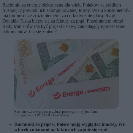
Rachunki za energię elektryczną dla wielu Polaków są źródłem
frustracji z powodu ich skomplikowanej formy. Wielu konsumentów
ma trudności ze zrozumieniem, za co faktycznie płacą. Rząd
Donalda Tuska bierze się za faktury za prąd. Przedmiotem obrad
Rady Ministrów ma być projekt ustawy zakładający uproszczenie
dokumentów. Co się zmieni?
Rachunek za energię ma przybrać prostszą formę (fot. Artur
Szczepański/REPORTER / East News)
Rachunki za prąd w Polsce mają wyglądać inaczej. We
wtorek zmianami na fakturach zajmie się rząd.