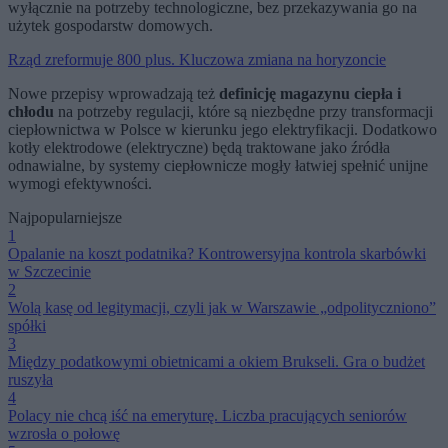
wyłącznie na potrzeby technologiczne, bez przekazywania go na
użytek gospodarstw domowych.
Rząd zreformuje 800 plus. Kluczowa zmiana na horyzoncie
Nowe przepisy wprowadzają też
definicję magazynu ciepła i
chłodu
na potrzeby regulacji, które są niezbędne przy transformacji
ciepłownictwa w Polsce w kierunku jego elektryfikacji. Dodatkowo
kotły elektrodowe (elektryczne) będą traktowane jako źródła
odnawialne, by systemy ciepłownicze mogły łatwiej spełnić unijne
wymogi efektywności.
Najpopularniejsze
1
Opalanie na koszt podatnika? Kontrowersyjna kontrola skarbówki
w Szczecinie
2
Wolą kasę od legitymacji, czyli jak w Warszawie „odpolityczniono”
spółki
3
Między podatkowymi obietnicami a okiem Brukseli. Gra o budżet
ruszyła
4
Polacy nie chcą iść na emeryturę. Liczba pracujących seniorów
wzrosła o połowę