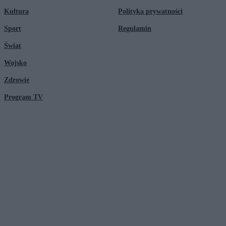
Kultura
Polityka prywatności
Sport
Regulamin
Świat
Wojsko
Zdrowie
Program TV
© 2026 Kanał Zero Spółka Akcyjna