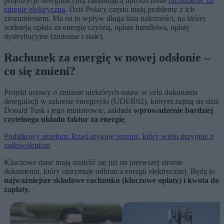
propozycje deregulacyjną zakładającą uproszczenie
rachunków za
energię elektryczną
. Dziś Polacy często mają problemy z ich
zrozumieniem. Ma na to wpływ długa lista należności, na której
widnieją opłata za energię czynną, opłata handlowa, opłaty
dystrybucyjne (zmienne i stałe).
Rachunek za energię w nowej odsłonie –
co się zmieni?
Projekt ustawy o zmianie niektórych ustaw w celu dokonania
deregulacji w zakresie energetyki (UDER92), którym zajmą się dziś
Donald Tusk i jego ministrowie, zakłada
wprowadzenie bardziej
czytelnego układu faktur za energię
.
Podatkowy przełom. Rząd szykuje przepis, który wielu przyjmie z
zadowoleniem
Kluczowe dane mają znaleźć się już na pierwszej stronie
dokumentu, który otrzymuje odbiorca energii elektrycznej. Będą to
najważniejsze składowe rachunku (kluczowe opłaty) i kwota do
zapłaty.