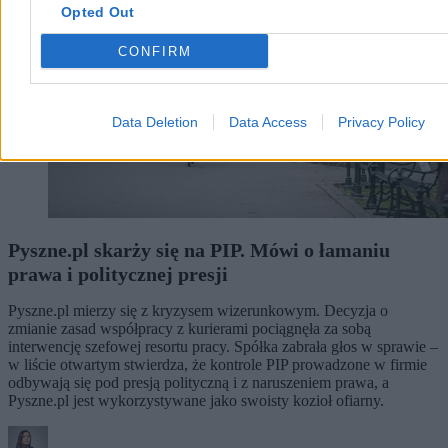
Opted Out
CONFIRM
Data Deletion
Data Access
Privacy Policy
Pyszne.pl skarży się na PIP. Mówi o łamaniu
prawa i politycznej presji
Pyszne.pl mierzy się z kryzysem wizerunkowym. Decyzja o
zmianie zasad współpracy z kurierami pociągnęła za sobą
interwencję szefowej resortu pracy. Spółka zabrała głos w sprawie –
w liście otwartym stwierdza, że kontrole PIP prowadzone w firmie
odbywają się pod presją polityczną i z naruszeniem prawa, a
Pyszne.pl jest wykorzystywane jako swoisty kozioł ofiarny.