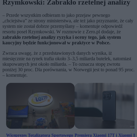
Rzymkowski: Zabrakło rzetelnej analizy
– Przede wszystkim odbieram to jako przejaw pewnego
„chciejstwa” ze strony ministerstwa, ale też jako przyznanie, że cały
system nie został dobrze przemyślany – komentuje odpowiedź
resortu poseł Rzymkowski. W rozmowie z Zero.pl dodaje, że
zabrakło rzetelnej analizy ryzyka i oceny tego, jak system
kaucyjny będzie funkcjonował w praktyce w Polsce.
Zwraca uwagę, że z przedstawionych danych wynika, iż
miesięcznie na rynek trafia około 3–3,5 miliarda butelek, natomiast
skupowanych jest około miliarda. – To oznacza stopę zwrotu
poniżej 30 proc. Dla porównania, w Norwegii jest to ponad 95 proc.
– komentuje.
Wiceprezes Totalizatora Sportowego
Premiera Xiaomi 17T i Xiaomi 1