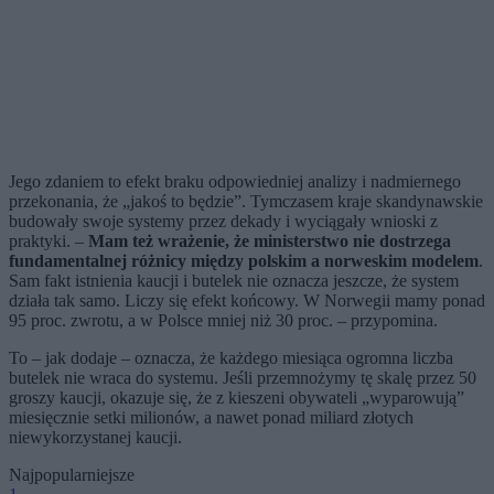
Jego zdaniem to efekt braku odpowiedniej analizy i nadmiernego
przekonania, że „jakoś to będzie”. Tymczasem kraje skandynawskie
budowały swoje systemy przez dekady i wyciągały wnioski z
praktyki. –
Mam też wrażenie, że ministerstwo nie dostrzega
fundamentalnej różnicy między polskim a norweskim modelem
.
Sam fakt istnienia kaucji i butelek nie oznacza jeszcze, że system
działa tak samo. Liczy się efekt końcowy. W Norwegii mamy ponad
95 proc. zwrotu, a w Polsce mniej niż 30 proc. – przypomina.
To – jak dodaje – oznacza, że każdego miesiąca ogromna liczba
butelek nie wraca do systemu. Jeśli przemnożymy tę skalę przez 50
groszy kaucji, okazuje się, że z kieszeni obywateli „wyparowują”
miesięcznie setki milionów, a nawet ponad miliard złotych
niewykorzystanej kaucji.
Najpopularniejsze