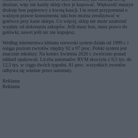
droższe, więc nie każdy sklep chce je kupować. Większość maszyn
drukuje bon papierowy z kwotą kaucji. I tu resort przypomniał o
ważnym prawie konsumenta: taki bon można zrealizować w
gotówce przy kasie sklepu. Co więcej, sklep nie może uzależnić
wypłaty od dokonania zakupów. Jeśli masz bon, masz prawo do
gotówki, nawet jeśli nic nie kupujesz.
Według ministerstwa klimatu norweski system działa od 1999 r. i
osiąga poziom zwrotów między 92 a 97 proc. Polski system jest
znacznie młodszy. Na koniec kwietnia 2026 r. zwrócono ponad
miliard opakowań. Liczba automatów RVM skoczyła z 9,5 tys. do
12,5 tys. w ciągu dwóch tygodni. 81 proc. wszystkich zwrotów
odbywa się właśnie przez automaty.
Reklama
Reklama