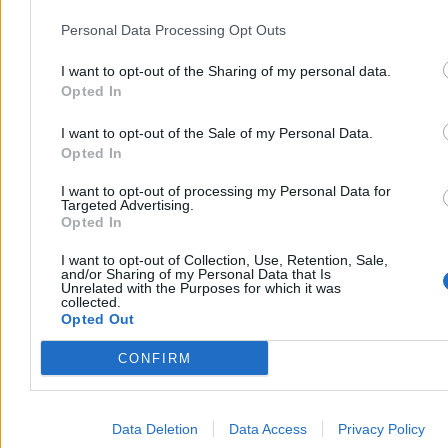
Personal Data Processing Opt Outs
I want to opt-out of the Sharing of my personal data.
Opted In
I want to opt-out of the Sale of my Personal Data.
Opted In
I want to opt-out of processing my Personal Data for
Targeted Advertising.
Opted In
PiS szuka nowego otwarcia. Konferencja
I want to opt-out of Collection, Use, Retention, Sale,
programowa w rocznicę prezydentury
and/or Sharing of my Personal Data that Is
Nawrockiego
Unrelated with the Purposes for which it was
collected.
Opted Out
Pod hasłem „Ku nowemu rządowi” Prawo i Sprawiedliwość
zorganizowało konferencję programową partii, która zbiegła się z
CONFIRM
rocznicą zaprzysiężenia prezydenta Karola Nawrockiego. Podczas
wydarzenia głos zabrali m.in. Jarosław Kaczyński i Przemysław
Czarnek. Sytuację ugrupowania i rosnącą konkurencję na prawej
stronie sceny politycznej komentuje dla nas dr hab. Piotr Borowiec z
Data Deletion
Data Access
Privacy Policy
UJ.