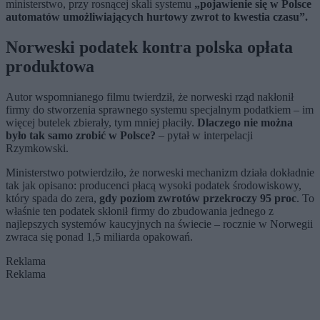
ministerstwo, przy rosnącej skali systemu
„pojawienie się w Polsce
automatów umożliwiających hurtowy zwrot to kwestia czasu”.
Norweski podatek kontra polska opłata
produktowa
Autor wspomnianego filmu twierdził, że norweski rząd nakłonił
firmy do stworzenia sprawnego systemu specjalnym podatkiem – im
więcej butelek zbierały, tym mniej płaciły.
Dlaczego nie można
było tak samo zrobić w Polsce?
– pytał w interpelacji
Rzymkowski.
Ministerstwo potwierdziło, że norweski mechanizm działa dokładnie
tak jak opisano: producenci płacą wysoki podatek środowiskowy,
który spada do zera,
gdy poziom zwrotów przekroczy 95 proc
. To
właśnie ten podatek skłonił firmy do zbudowania jednego z
najlepszych systemów kaucyjnych na świecie – rocznie w Norwegii
zwraca się ponad 1,5 miliarda opakowań.
Reklama
Reklama