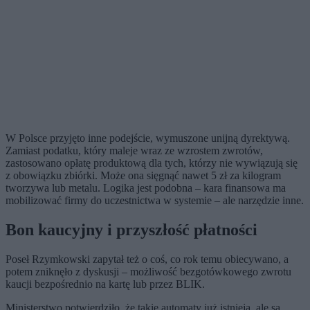
W Polsce przyjęto inne podejście, wymuszone unijną dyrektywą.
Zamiast podatku, który maleje wraz ze wzrostem zwrotów,
zastosowano opłatę produktową dla tych, którzy nie wywiązują się
z obowiązku zbiórki. Może ona sięgnąć nawet 5 zł za kilogram
tworzywa lub metalu. Logika jest podobna – kara finansowa ma
mobilizować firmy do uczestnictwa w systemie – ale narzędzie inne.
Bon kaucyjny i przyszłość płatności
Poseł Rzymkowski zapytał też o coś, co rok temu obiecywano, a
potem zniknęło z dyskusji – możliwość bezgotówkowego zwrotu
kaucji bezpośrednio na kartę lub przez BLIK.
Ministerstwo potwierdziło, że takie automaty już istnieją, ale są