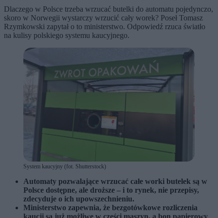
Dlaczego w Polsce trzeba wrzucać butelki do automatu pojedynczo,
skoro w Norwegii wystarczy wrzucić cały worek? Poseł Tomasz
Rzymkowski zapytał o to ministerstwo. Odpowiedź rzuca światło
na kulisy polskiego systemu kaucyjnego.
System kaucyjny (fot. Shutterstock)
Automaty pozwalające wrzucać całe worki butelek są w
Polsce dostępne, ale droższe – i to rynek, nie przepisy,
zdecyduje o ich upowszechnieniu.
Ministerstwo zapewnia, że bezgotówkowe rozliczenia
kaucji są już możliwe w części maszyn, a bon papierowy