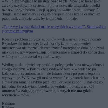
– W Polsce wygląda to niestety
bardzo źle
. Mówię to także jako
zwykły użytkownik systemu. Po pierwsze, nie wszystkie butelki
oznaczone symbolem kaucji są przyjmowane przez automaty. Po
drugie, same automaty są często przepełnione i trzeba czekać, aż
pracownik znajdzie czas, by je opróżnić – dodaje.
„Teraz wy i wasze dzieci macie wszystkich wyręczać”. Stanowski o
systemie kaucyjnym
Kolejny problem dotyczy kuponów wydawanych przez automaty.
Rzymkowski informuje, że zdarza się, iż mimo zapewnień
ministerstwa nie można ich zrealizować następnego dnia, ponieważ
niektóre sklepy wprowadzają ograniczenie ważności do końca dnia,
w którym kupon został wydrukowany.
Według posła największy problem polega jednak na niewydolności
całego systemu. – Polacy chcą oddawać butelki – widać to po
kolejkach przy automatach – ale infrastruktura po prostu tego nie
wytrzymuje. W Norwegii można wrzucić cały worek butelek naraz,
a maszyna sama je szybko przelicza i drukuje kupon. U nas często
już jedna źle odczytana butelka powoduje problem, a
wokół
automatów zalegają opakowania, których nie ma gdzie
wyrzucić
– mówi.
Reklama
Reklama