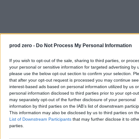
prod zero -
Do Not Process My Personal Information
Źródło:
Zero.pl
If you wish to opt-out of the sale, sharing to third parties, or proce
your personal or sensitive information for targeted advertising by 
Filip Baczkura
please use the below opt-out section to confirm your selection. Pl
Dziennikarz
filip.baczkura@zero.pl
that after your opt-out request is processed you may continue see
interest-based ads based on personal information utilized by us or
personal information disclosed to third parties prior to your opt-ou
Tagi:
may separately opt-out of the further disclosure of your personal
system kaucyjny
Tomasz Rzymkowski
Zobacz również
information by third parties on the IAB’s list of downstream partici
This information may also be disclosed by us to third parties on t
Kraj
List of Downstream Participants
that may further disclose it to othe
parties.