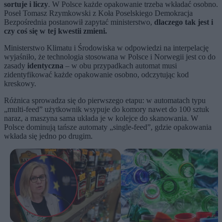
sortuje i liczy
. W Polsce każde opakowanie trzeba wkładać osobno.
Poseł Tomasz Rzymkowski z Koła Poselskiego Demokracja
Bezpośrednia postanowił zapytać ministerstwo,
dlaczego tak jest i
czy coś się w tej kwestii zmieni.
Ministerstwo Klimatu i Środowiska w odpowiedzi na interpelację
wyjaśniło, że technologia stosowana w Polsce i Norwegii jest co do
zasady
identyczna
– w obu przypadkach automat musi
zidentyfikować każde opakowanie osobno, odczytując kod
kreskowy.
Różnica sprowadza się do pierwszego etapu: w automatach typu
„multi-feed” użytkownik wsypuje do komory nawet do 100 sztuk
naraz, a maszyna sama układa je w kolejce do skanowania. W
Polsce dominują tańsze automaty „single-feed”, gdzie opakowania
wkłada się jedno po drugim.