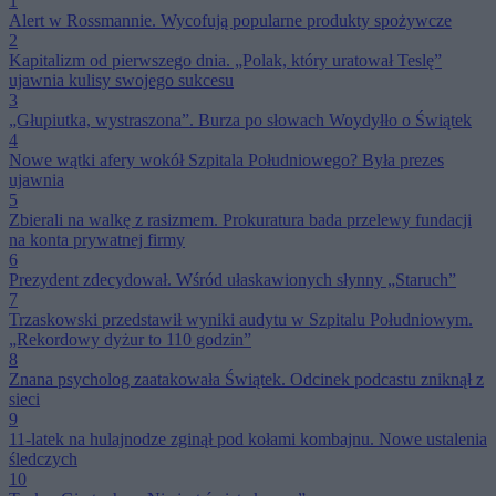
1
Alert w Rossmannie. Wycofują popularne produkty spożywcze
2
Kapitalizm od pierwszego dnia. „Polak, który uratował Teslę”
ujawnia kulisy swojego sukcesu
3
„Głupiutka, wystraszona”. Burza po słowach Woydyłło o Świątek
4
Nowe wątki afery wokół Szpitala Południowego? Była prezes
ujawnia
5
Zbierali na walkę z rasizmem. Prokuratura bada przelewy fundacji
na konta prywatnej firmy
6
Prezydent zdecydował. Wśród ułaskawionych słynny „Staruch”
7
Trzaskowski przedstawił wyniki audytu w Szpitalu Południowym.
„Rekordowy dyżur to 110 godzin”
8
Znana psycholog zaatakowała Świątek. Odcinek podcastu zniknął z
sieci
9
11-latek na hulajnodze zginął pod kołami kombajnu. Nowe ustalenia
śledczych
10