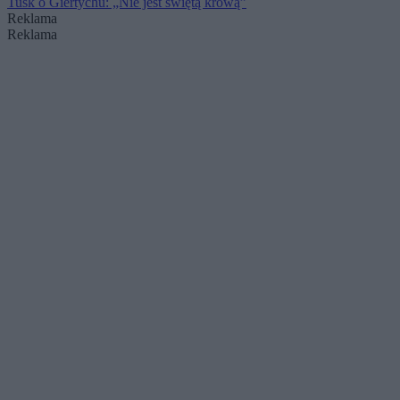
Tusk o Giertychu: „Nie jest świętą krową”
Reklama
Reklama