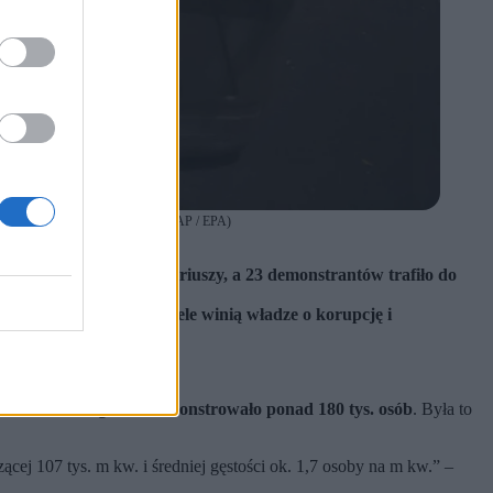
ja 2026 r. (fot. ANDREJ CUKIC / PAP / EPA)
0 tysięcy osób.
zostało kilku funkcjonariuszy, a 23 demonstrantów trafiło do
ginęło 16 osób. Obywatele winią władze o korupcję i
na ulicach Belgradu demonstrowało ponad 180 tys. osób
. Była to
cej 107 tys. m kw. i średniej gęstości ok. 1,7 osoby na m kw.” –