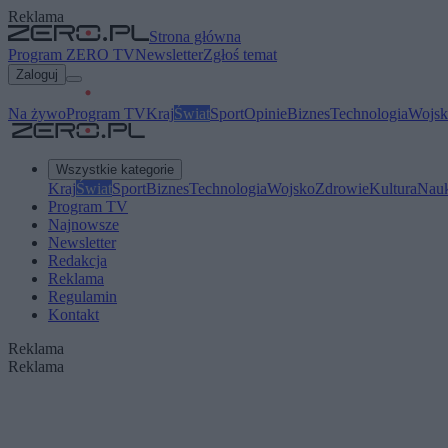
Reklama
Strona główna
Program ZERO TV
Newsletter
Zgłoś temat
Zaloguj
Na żywo
Program TV
Kraj
Świat
Sport
Opinie
Biznes
Technologia
Wojsk
Wszystkie kategorie
Kraj
Świat
Sport
Biznes
Technologia
Wojsko
Zdrowie
Kultura
Nau
Program TV
Najnowsze
Newsletter
Redakcja
Reklama
Regulamin
Kontakt
Reklama
Reklama