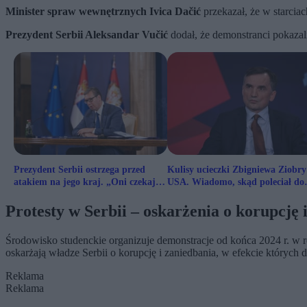
Minister spraw wewnętrznych Ivica Dačić
przekazał, że w starciac
Prezydent Serbii Aleksandar Vučić
dodał, że demonstranci pokazal
Prezydent Serbii ostrzega przed
Kulisy ucieczki Zbigniewa Ziobry
atakiem na jego kraj. „Oni czekają
USA. Wiadomo, skąd poleciał do
na sprzyjający moment”
Stanów
Protesty w Serbii – oskarżenia o korupcję 
Środowisko studenckie organizuje demonstracje od końca 2024 r. w r
oskarżają władze Serbii o korupcję i zaniedbania, w efekcie których 
Reklama
Reklama