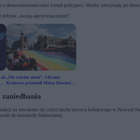
h z demonstrantami ranni zostali policjanci. Służby zatrzymały po demo
i jedynie „swoją agresywną naturę”.
 do
„Nie rzucim ziemi”. Ulicami
Krakowa przeszedł Marsz Równości
z patriotycznym przesłaniem
i zaniedbania
eakcji na zawalenie się części dachu dworca kolejowego w Nowym Sadz
doszło do katastrofy budowlanej.