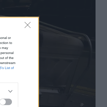
sonal or
ection to
ou may
 personal
out of the
 downstream
B’s List of