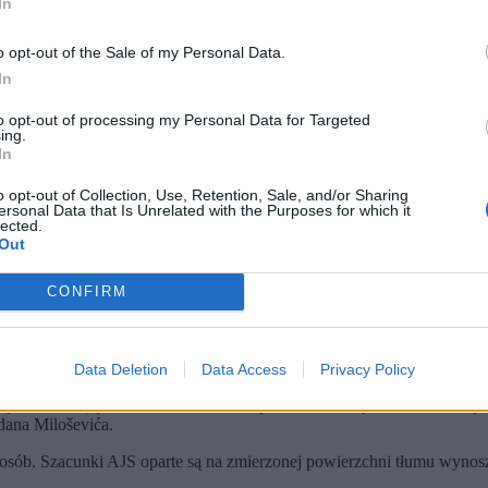
In
o opt-out of the Sale of my Personal Data.
In
to opt-out of processing my Personal Data for Targeted
ing.
In
o opt-out of Collection, Use, Retention, Sale, and/or Sharing
ersonal Data that Is Unrelated with the Purposes for which it
j zajmują pozycje po masowym antyrządowym wiecu studenckim w Belgradzie w Serbii. 23 ma
lected.
Out
nych, na placu Slavija i w okolicach protestowało od 180 do 19
 wymiaru sprawiedliwości doszło do zamieszek z policją; rannych 
CONFIRM
 reakcją na katastrofę budowlaną na dworcu kolejowym, w której z
Data Deletion
Data Access
Privacy Policy
kupova – AJS) przekazała w mediach społecznościowych, że w sobotę
dana Miloševića.
 osób. Szacunki AJS oparte są na zmierzonej powierzchni tłumu wynoszą