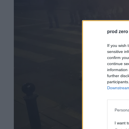
prod zero
If you wish 
sensitive in
confirm you
continue se
information 
further disc
participants
Downstream 
Persona
I want t