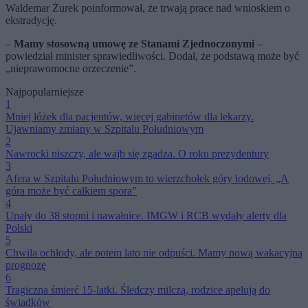
Waldemar Żurek poinformował, że trwają prace nad wnioskiem o
ekstradycję.
–
Mamy stosowną umowę ze Stanami Zjednoczonymi
–
powiedział minister sprawiedliwości. Dodał, że podstawą może być
„nieprawomocne orzeczenie”.
Najpopularniejsze
1
Mniej łóżek dla pacjentów, więcej gabinetów dla lekarzy.
Ujawniamy zmiany w Szpitalu Południowym
2
Nawrocki niszczy, ale wajb się zgadza. O roku prezydentury
3
Afera w Szpitalu Południowym to wierzchołek góry lodowej. „A
góra może być całkiem spora”
4
Upały do 38 stopni i nawałnice. IMGW i RCB wydały alerty dla
Polski
5
Chwila ochłody, ale potem lato nie odpuści. Mamy nową wakacyjną
prognozę
6
Tragiczna śmierć 15-latki. Śledczy milczą, rodzice apelują do
świadków