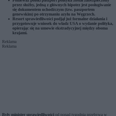
Ponieważ polski paszport polityka został zabezpieczony
przez służby, jedną z głównych hipotez jest posługiwanie
się dokumentem uchodźczym (tzw. paszportem
genewskim) po otrzymaniu azylu na Węgrzech.
Resort sprawiedliwości podjął już formalne działania i
przygotowuje wniosek do władz USA o wydanie polityka,
opierając się na umowie ekstradycyjnej między oboma
krajami.
Reklama
Reklama
Były minister sprawiedliwości
od ponad tygodnia przebywa w