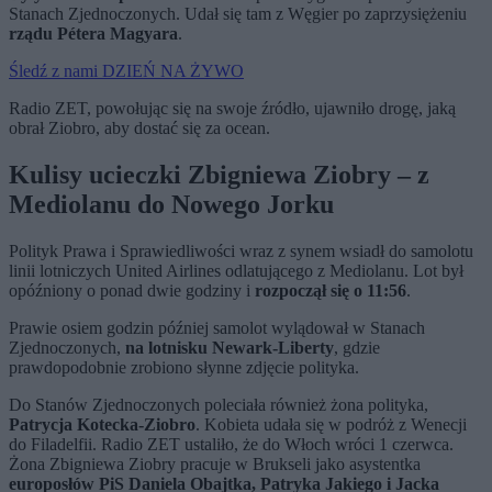
Stanach Zjednoczonych. Udał się tam z Węgier po zaprzysiężeniu
rządu Pétera Magyara
.
Śledź z nami DZIEŃ NA ŻYWO
Radio ZET, powołując się na swoje źródło, ujawniło drogę, jaką
obrał Ziobro, aby dostać się za ocean.
Kulisy ucieczki Zbigniewa Ziobry – z
Mediolanu do Nowego Jorku
Polityk Prawa i Sprawiedliwości wraz z synem wsiadł do samolotu
linii lotniczych United Airlines odlatującego z Mediolanu. Lot był
opóźniony o ponad dwie godziny i
rozpoczął się o 11:56
.
Prawie osiem godzin później samolot wylądował w Stanach
Zjednoczonych,
na lotnisku Newark-Liberty
, gdzie
prawdopodobnie zrobiono słynne zdjęcie polityka.
Do Stanów Zjednoczonych poleciała również żona polityka,
Patrycja Kotecka-Ziobro
. Kobieta udała się w podróż z Wenecji
do Filadelfii. Radio ZET ustaliło, że do Włoch wróci 1 czerwca.
Żona Zbigniewa Ziobry pracuje w Brukseli jako asystentka
europosłów PiS Daniela Obajtka, Patryka Jakiego i Jacka