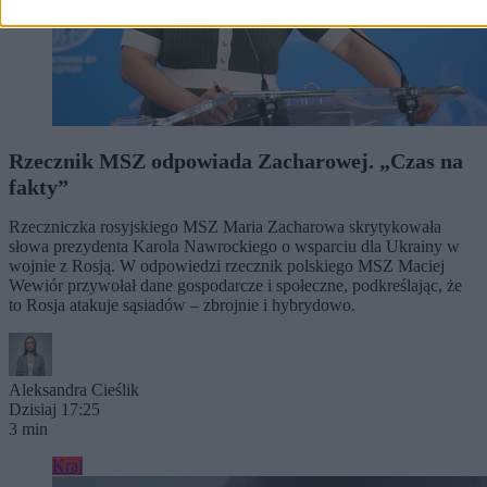
Rzecznik MSZ odpowiada Zacharowej. „Czas na
fakty”
Rzeczniczka rosyjskiego MSZ Maria Zacharowa skrytykowała
słowa prezydenta Karola Nawrockiego o wsparciu dla Ukrainy w
wojnie z Rosją. W odpowiedzi rzecznik polskiego MSZ Maciej
Wewiór przywołał dane gospodarcze i społeczne, podkreślając, że
to Rosja atakuje sąsiadów – zbrojnie i hybrydowo.
Aleksandra Cieślik
Dzisiaj 17:25
3 min
Kraj