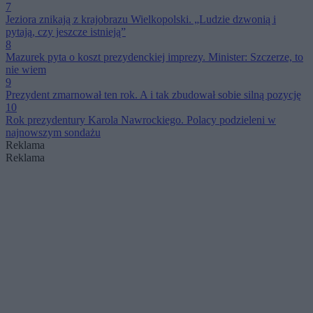
7
Jeziora znikają z krajobrazu Wielkopolski. „Ludzie dzwonią i
pytają, czy jeszcze istnieją”
8
Mazurek pyta o koszt prezydenckiej imprezy. Minister: Szczerze, to
nie wiem
9
Prezydent zmarnował ten rok. A i tak zbudował sobie silną pozycję
10
Rok prezydentury Karola Nawrockiego. Polacy podzieleni w
najnowszym sondażu
Reklama
Reklama