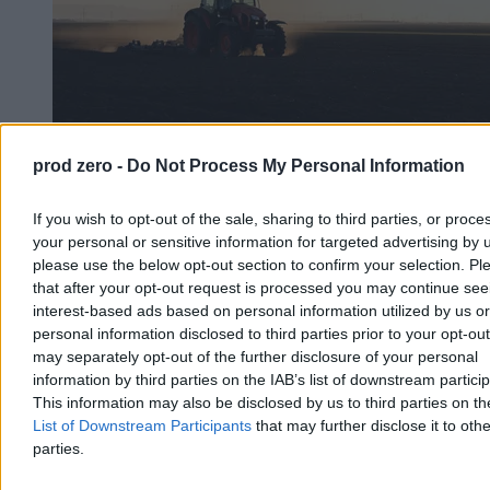
prod zero -
Do Not Process My Personal Information
Rolnik zaorał nowy asfalt w Gliwicach. Straty to
If you wish to opt-out of the sale, sharing to third parties, or proce
ok. 400 tys. zł
your personal or sensitive information for targeted advertising by 
W piątek w gliwickiej dzielnicy Ostropa 60-letni rolnik ciągnikiem
please use the below opt-out section to confirm your selection. Pl
marki Ursus celowo wjechał na świeżo położony asfalt, niszcząc
that after your opt-out request is processed you may continue see
pługiem ok. 200 metrów nowej jezdni. Twierdził, że droga należy
interest-based ads based on personal information utilized by us or
do niego. Policja zatrzymała go na gorącym uczynku. Straty
personal information disclosed to third parties prior to your opt-ou
oszacowano wstępnie na ok. 400 tys. zł.
may separately opt-out of the further disclosure of your personal
information by third parties on the IAB’s list of downstream partici
This information may also be disclosed by us to third parties on t
List of Downstream Participants
that may further disclose it to othe
Aleksandra Cieślik
Dzisiaj 18:17
parties.
3 min
Reklama