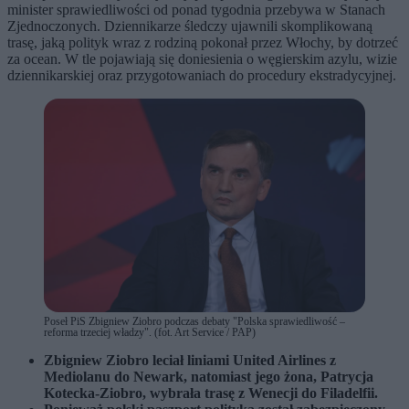
minister sprawiedliwości od ponad tygodnia przebywa w Stanach
Zjednoczonych. Dziennikarze śledczy ujawnili skomplikowaną
trasę, jaką polityk wraz z rodziną pokonał przez Włochy, by dotrzeć
za ocean. W tle pojawiają się doniesienia o węgierskim azylu, wizie
dziennikarskiej oraz przygotowaniach do procedury ekstradycyjnej.
Poseł PiS Zbigniew Ziobro podczas debaty "Polska sprawiedliwość –
reforma trzeciej władzy". (fot. Art Service / PAP)
Zbigniew Ziobro leciał liniami United Airlines z
Mediolanu do Newark, natomiast jego żona, Patrycja
Kotecka-Ziobro, wybrała trasę z Wenecji do Filadelfii.