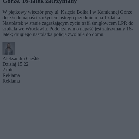
Górze. 16-latek zatrzymany
W piątkowy wieczór przy ul. Księcia Bolka I w Kamiennej Górze
doszło do napaści z użyciem ostrego przedmiotu na 15-latka.
Nastolatek w stanie zagrażającym życiu trafił śmigłowcem LPR do
szpitala we Wrocławiu. Podejrzanym o napaść jest zatrzymany 16-
latek; drugiego nastolatka policja zwolniła do domu.
Aleksandra Cieślik
Dzisiaj 15:22
2 min
Reklama
Reklama