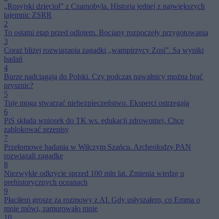
„Rosyjski dzięcioł” z Czarnobyla. Historia jednej z największych
tajemnic ZSRR
2
To ostatni etap przed odlotem. Bociany rozpoczęły przygotowania
3
Coraz bliżej rozwiązania zagadki „wampirzycy Zosi”. Są wyniki
badań
4
Burze nadciągają do Polski. Czy podczas nawałnicy można brać
prysznic?
5
Tuje mogą stwarzać niebezpieczeństwo. Eksperci ostrzegają
6
PiS składa wniosek do TK ws. edukacji zdrowotnej. Chce
zablokować przepisy
7
Przełomowe badania w Wilczym Szańcu. Archeolodzy PAN
rozwiązali zagadkę
8
Niezwykłe odkrycie sprzed 100 mln lat. Zmienia wiedzę o
prehistorycznych oceanach
9
Płaciłem grosze za rozmowy z AI. Gdy usłyszałem, co Emma o
mnie mówi, zamurowało mnie
10