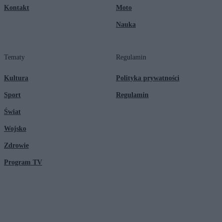
Kontakt
Moto
Nauka
Tematy
Regulamin
Kultura
Polityka prywatności
Sport
Regulamin
Świat
Wojsko
Zdrowie
Program TV
© 2026 Kanał Zero Spółka Akcyjna