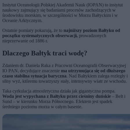
Instytut Oceanologii Polskiej Akademii Nauk (IOPAN) to instytut
naukowy zajmujący się badaniami procesów zachodzących w
środowisku morskim, w szczególności w Morzu Bałtyckim i w
Oceanie Arktycznym.
Ostatnie pomiary pokazują, że to
najniższy poziom Bałtyku od
początku systematycznych obserwacji,
prowadzonych
nieprzerwanie od 1886 r.
Dlaczego Bałtyk traci wodę?
Zdaniem dr. Daniela Raka z Pracowni Oceanografii Obserwacyjnej
IO PAN, decydujące znaczenie
ma utrzymująca się od dłuższego
czasu stabilna sytuacja baryczna
. Nad Bałtykiem zalega rozległy i
silny wyż, któremu towarzyszy stały, intensywny wiatr ze wschodu.
Taka cyrkulacja atmosferyczna działa jak gigantyczna pompa.
Woda jest wypychana z Bałtyku przez cieśniny duńskie
– Belt i
Sund – w kierunku Morza Północnego. Efektem jest spadek
średniego poziomu morza w całym basenie.