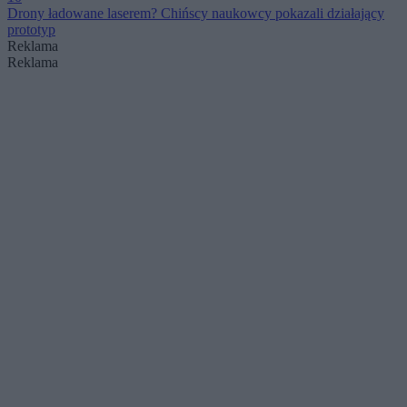
Drony ładowane laserem? Chińscy naukowcy pokazali działający
prototyp
Reklama
Reklama