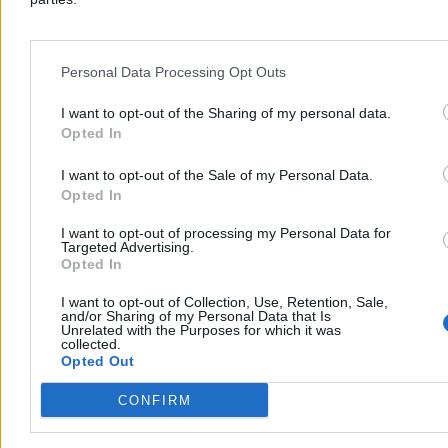
z największych tajemnic ZSRR
Przez lata zakłócała łączność radiową na niemal całej półkuli
północnej, a wokół niej narosły dziesiątki teorii spiskowych.
Personal Data Processing Opt Outs
Gigantyczna antena Duga-1, ukryta w lasach pod Czarnobylem,
miała być jednym z największych sekretów Związku Radzieckiego.
I want to opt-out of the Sharing of my personal data.
Do dziś jej rozmiary i historia robią ogromne wrażenie.
Opted In
I want to opt-out of the Sale of my Personal Data.
Opted In
Bartosz Michalski
04.08.2026
I want to opt-out of processing my Personal Data for
4 min
Targeted Advertising.
Reklama
Opted In
Reklama
I want to opt-out of Collection, Use, Retention, Sale,
and/or Sharing of my Personal Data that Is
Unrelated with the Purposes for which it was
collected.
Opted Out
CONFIRM