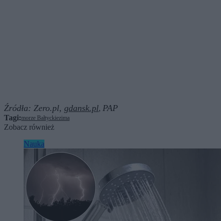
Źródła:
Zero.pl,
gdansk.pl
PAP
,
Tagi:
morze Bałtyckie
zima
Zobacz również
Nauka