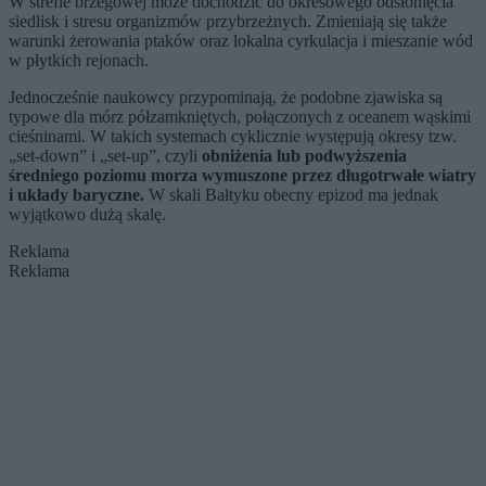
W strefie brzegowej może dochodzić do okresowego odsłonięcia
siedlisk i stresu organizmów przybrzeżnych. Zmieniają się także
warunki żerowania ptaków oraz lokalna cyrkulacja i mieszanie wód
w płytkich rejonach.
Jednocześnie naukowcy przypominają, że podobne zjawiska są
typowe dla mórz półzamkniętych, połączonych z oceanem wąskimi
cieśninami. W takich systemach cyklicznie występują okresy tzw.
„set-down” i „set-up”, czyli
obniżenia lub podwyższenia
średniego poziomu morza wymuszone przez długotrwałe wiatry
i układy baryczne.
W skali Bałtyku obecny epizod ma jednak
wyjątkowo dużą skalę.
Reklama
Reklama