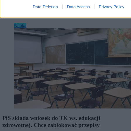
Data Deletion
Data Access
Privacy Policy
Nauka
PiS składa wniosek do TK ws. edukacji
zdrowotnej. Chce zablokować przepisy