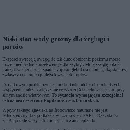
Niski stan wody groźny dla żeglugi i
portów
Eksperci zwracają uwagę, że tak duże obniżenie poziomu morza
może mieć realne konsekwencje dla żeglugi. Mniejsze głębokości
tranzytowe oznaczają spadek zapasu głębokości pod stępką statków,
zwłaszcza na torach podejściowych do portów.
Dodatkowym problemem jest odsłanianie mielizn i kamienistych
wypłyceń, a także zwiększone ryzyko zejścia jednostek z toru przy
silnym znosie wiatrowym.
To sytuacja wymagająca szczególnej
ostrożności ze strony kapitanów i służb morskich.
Wpływ takiego zjawiska na środowisko naturalne nie jest
jednoznaczny. Jak podkreśla w rozmowie z PAP dr Rak, skutki
zależą przede wszystkim od czasu trwania epizodu.