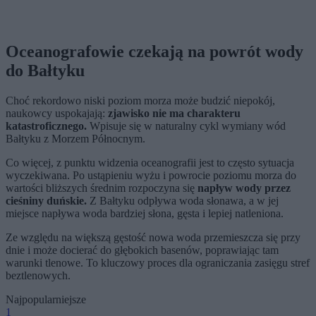
Oceanografowie czekają na powrót wody
do Bałtyku
Choć rekordowo niski poziom morza może budzić niepokój,
naukowcy uspokajają:
zjawisko nie ma charakteru
katastroficznego.
Wpisuje się w naturalny cykl wymiany wód
Bałtyku z Morzem Północnym.
Co więcej, z punktu widzenia oceanografii jest to często sytuacja
wyczekiwana. Po ustąpieniu wyżu i powrocie poziomu morza do
wartości bliższych średnim rozpoczyna się
napływ wody przez
cieśniny duńskie.
Z Bałtyku odpływa woda słonawa, a w jej
miejsce napływa woda bardziej słona, gęsta i lepiej natleniona.
Ze względu na większą gęstość nowa woda przemieszcza się przy
dnie i może docierać do głębokich basenów, poprawiając tam
warunki tlenowe. To kluczowy proces dla ograniczania zasięgu stref
beztlenowych.
Najpopularniejsze
1