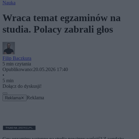
Nauka
Wraca temat egzaminów na
studia. Polacy zabrali głos
Filip Baczkura
5 min czytania
Opublikowano:
20.05.2026 17:40
•
5 min
Dołącz do dyskusji!
Reklama
Reklama
✕
Czy egzaminy wstępne na studia powinny wrócić? Z sondażu