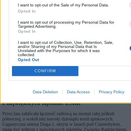
Nauka
I want to opt-out of the Sale of my Personal Data.
Opted In
I want to opt-out of processing my Personal Data for
Targeted Advertising.
Opted In
I want to opt-out of Collection, Use, Retention, Sale,
and/or Sharing of my Personal Data that Is
Unrelated with the Purposes for which it was
collected.
Opted Out
CONFIRM
Data Deletion
Data Access
Privacy Policy
„Rosyjski dzięcioł” z Czarnobyla. Historia jednej
z największych tajemnic ZSRR
Przez lata zakłócała łączność radiową na niemal całej półkuli
północnej, a wokół niej narosły dziesiątki teorii spiskowych.
Gigantyczna antena Duga-1, ukryta w lasach pod Czarnobylem,
miała być jednym z największych sekretów Związku Radzieckiego.