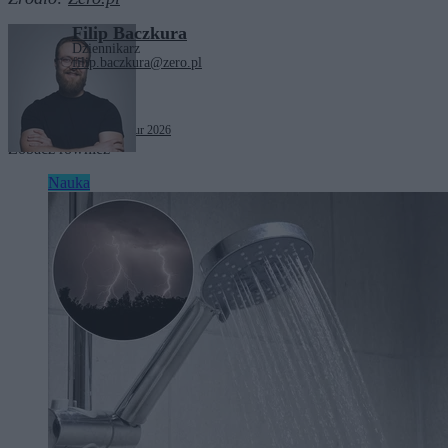
Filip Baczkura
Dziennikarz
filip.baczkura@zero.pl
Tagi:
sondaże
wyniki matur 2026
Zobacz również
Nauka