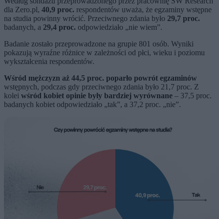
Według sondażu przeprowadzonego przez pracownię SW Research
dla Zero.pl,
40,9 proc.
respondentów uważa, że egzaminy wstępne
na studia powinny wrócić. Przeciwnego zdania było
29,7 proc.
badanych, a
29,4 proc.
odpowiedziało „nie wiem”.
Badanie zostało przeprowadzone na grupie 801 osób. Wyniki
pokazują wyraźne różnice w zależności od płci, wieku i poziomu
wykształcenia respondentów.
Wśród mężczyzn aż 44,5 proc. poparło powrót egzaminów
wstępnych, podczas gdy przeciwnego zdania było 21,7 proc. Z
kolei
wśród kobiet opinie były bardziej wyrównane
– 37,5 proc.
badanych kobiet odpowiedziało „tak”, a 37,2 proc. „nie”.