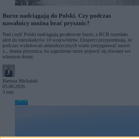
Burze nadciągają do Polski. Czy podczas
nawałnicy można brać prysznic?
Nad część Polski nadciągają gwałtowne burze, a RCB rozesłało
alert do mieszkańców 10 województw. Eksperci przypominają, że
podczas wyładowań atmosferycznych warto zrezygnować nawet
z... brania prysznica, bo zagrożenie może pojawić się również we
własnym domu.
Bartosz Michalski
05.08.2026
3 min
Nauka