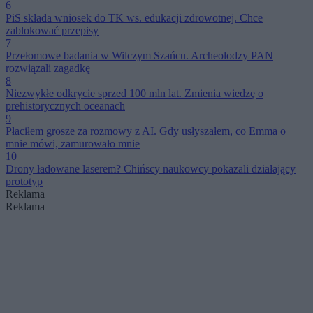
6
PiS składa wniosek do TK ws. edukacji zdrowotnej. Chce
zablokować przepisy
7
Przełomowe badania w Wilczym Szańcu. Archeolodzy PAN
rozwiązali zagadkę
8
Niezwykłe odkrycie sprzed 100 mln lat. Zmienia wiedzę o
prehistorycznych oceanach
9
Płaciłem grosze za rozmowy z AI. Gdy usłyszałem, co Emma o
mnie mówi, zamurowało mnie
10
Drony ładowane laserem? Chińscy naukowcy pokazali działający
prototyp
Reklama
Reklama