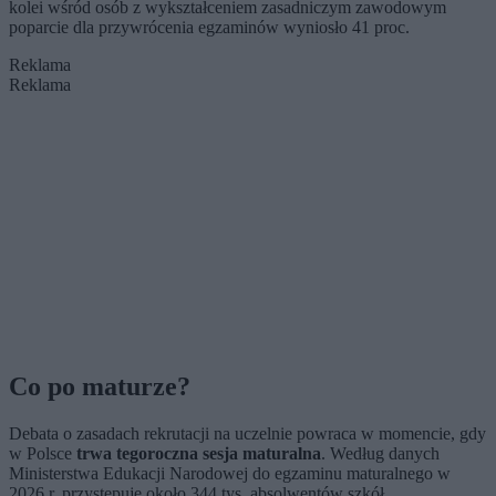
kolei wśród osób z wykształceniem zasadniczym zawodowym
poparcie dla przywrócenia egzaminów wyniosło 41 proc.
Reklama
Reklama
Co po maturze?
Debata o zasadach rekrutacji na uczelnie powraca w momencie, gdy
w Polsce
trwa tegoroczna sesja maturalna
. Według danych
Ministerstwa Edukacji Narodowej do egzaminu maturalnego w
2026 r. przystępuje około 344 tys. absolwentów szkół