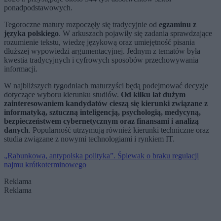
ponadpodstawowych.
Tegoroczne matury rozpoczęły się tradycyjnie od
egzaminu
z
języka polskiego
. W arkuszach pojawiły się zadania sprawdzające
rozumienie tekstu, wiedzę językową oraz umiejętność pisania
dłuższej wypowiedzi argumentacyjnej. Jednym z tematów była
kwestia tradycyjnych i cyfrowych sposobów przechowywania
informacji.
W najbliższych tygodniach maturzyści będą podejmować decyzje
dotyczące wyboru kierunku studiów.
Od kilku lat dużym
zainteresowaniem kandydatów cieszą się kierunki związane z
informatyką, sztuczną inteligencją, psychologią, medycyną,
bezpieczeństwem cybernetycznym oraz finansami i analizą
danych
. Popularność utrzymują również kierunki techniczne oraz
studia związane z nowymi technologiami i rynkiem IT.
„Rabunkowa, antypolska polityka”. Śpiewak o braku regulacji
najmu krótkoterminowego
Reklama
Reklama