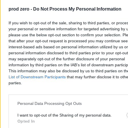
prod zero -
Do Not Process My Personal Information
If you wish to opt-out of the sale, sharing to third parties, or proce
your personal or sensitive information for targeted advertising by 
please use the below opt-out section to confirm your selection. Pl
that after your opt-out request is processed you may continue see
interest-based ads based on personal information utilized by us or
personal information disclosed to third parties prior to your opt-ou
To ostatni etap przed odlotem. Bociany rozpoczęły
may separately opt-out of the further disclosure of your personal
przygotowania
information by third parties on the IAB’s list of downstream partici
This information may also be disclosed by us to third parties on t
To jeden z najbardziej charakterystycznych znaków kończącego się
List of Downstream Participants
that may further disclose it to othe
lata. Na polach i łąkach w całej Polsce można już obserwować
parties.
bocianie sejmiki, a eksperci nie mają wątpliwości – wielka migracja
do Afryki rozpocznie się wcześniej niż zwykle.
Personal Data Processing Opt Outs
Bartosz Michalski
I want to opt-out of the Sharing of my personal data.
05.08.2026
Opted In
3 min