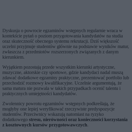
Dyskusja o powrocie egzaminów wstępnych regularnie wraca w
kontekście pytań o poziom przygotowania kandydatów na studia
oraz skuteczność obecnego systemu rekrutacji. Dziś większość
uczelni przyjmuje studentów głównie na podstawie wyników matur,
zwłaszcza z przedmiotów rozszerzonych związanych z danym
kierunkiem.
Wyjątkiem pozostają przede wszystkim kierunki artystyczne,
muzyczne, aktorskie czy sportowe, gdzie kandydaci nadal muszą
zdawać dodatkowe egzaminy praktyczne, prezentować portfolio lub
przechodzić rozmowy kwalifikacyjne. Uczelnie argumentują, że
sama matura nie pozwala w takich przypadkach ocenić talentu i
praktycznych umiejętności kandydatów.
Zwolennicy powrotu egzaminów wstępnych podkreślają, że
mogłyby one lepiej weryfikować rzeczywiste predyspozycje
studentów. Przeciwnicy wskazują natomiast na ryzyko
dodatkowego
stresu, nierówności oraz konieczności korzystania
z kosztownych kursów przygotowawczych
.