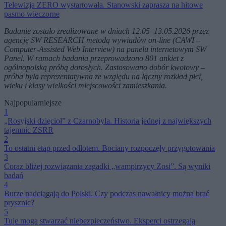
Telewizja ZERO wystartowała. Stanowski zaprasza na hitowe
pasmo wieczorne
Badanie zostało zrealizowane w dniach 12.05–13.05.2026 przez
agencję SW RESEARCH metodą wywiadów on‑line (CAWI –
Computer‑Assisted Web Interview) na panelu internetowym SW
Panel. W ramach badania przeprowadzono 801 ankiet z
ogólnopolską próbą dorosłych. Zastosowano dobór kwotowy –
próba była reprezentatywna ze względu na łączny rozkład płci,
wieku i klasy wielkości miejscowości zamieszkania.
Najpopularniejsze
1
„Rosyjski dzięcioł” z Czarnobyla. Historia jednej z największych
tajemnic ZSRR
2
To ostatni etap przed odlotem. Bociany rozpoczęły przygotowania
3
Coraz bliżej rozwiązania zagadki „wampirzycy Zosi”. Są wyniki
badań
4
Burze nadciągają do Polski. Czy podczas nawałnicy można brać
prysznic?
5
Tuje mogą stwarzać niebezpieczeństwo. Eksperci ostrzegają