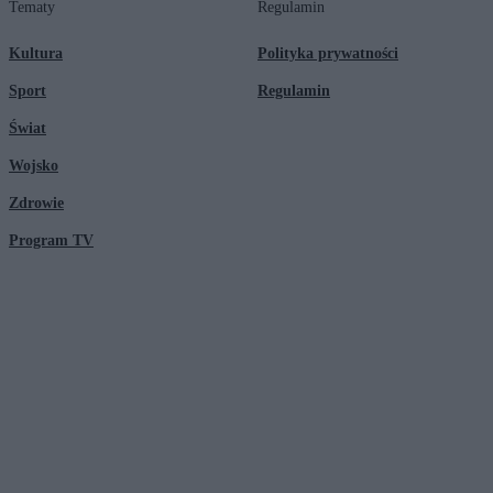
Tematy
Regulamin
Kultura
Polityka prywatności
Sport
Regulamin
Świat
Wojsko
Zdrowie
Program TV
© 2026 Kanał Zero Spółka Akcyjna