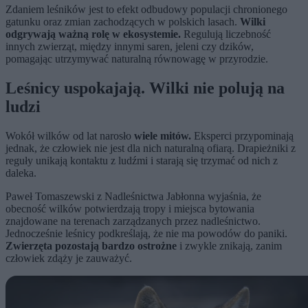
Zdaniem leśników jest to efekt odbudowy populacji chronionego
gatunku oraz zmian zachodzących w polskich lasach.
Wilki
odgrywają ważną rolę w ekosystemie.
Regulują liczebność
innych zwierząt, między innymi saren, jeleni czy dzików,
pomagając utrzymywać naturalną równowagę w przyrodzie.
Leśnicy uspokajają. Wilki nie polują na
ludzi
Wokół wilków od lat narosło
wiele mitów.
Eksperci przypominają
jednak, że człowiek nie jest dla nich naturalną ofiarą. Drapieżniki z
reguły unikają kontaktu z ludźmi i starają się trzymać od nich z
daleka.
Paweł Tomaszewski z Nadleśnictwa Jabłonna wyjaśnia, że
obecność wilków potwierdzają tropy i miejsca bytowania
znajdowane na terenach zarządzanych przez nadleśnictwo.
Jednocześnie leśnicy podkreślają, że nie ma powodów do paniki.
Zwierzęta pozostają bardzo ostrożne
i zwykle znikają, zanim
człowiek zdąży je zauważyć.