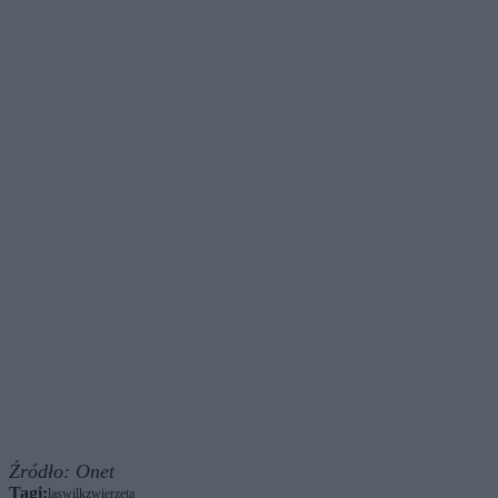
Źródło:
Onet
Tagi:
las
wilk
zwierzęta