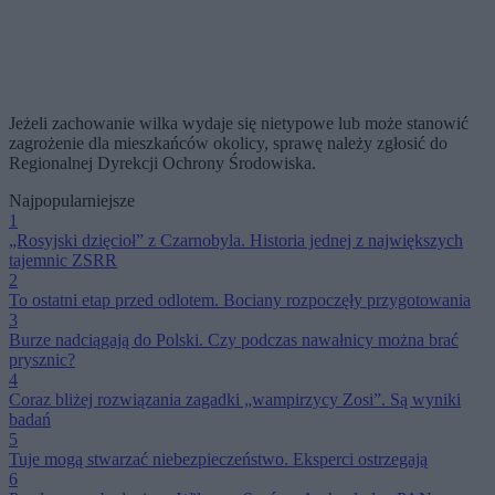
Jeżeli zachowanie wilka wydaje się nietypowe lub może stanowić
zagrożenie dla mieszkańców okolicy, sprawę należy zgłosić do
Regionalnej Dyrekcji Ochrony Środowiska.
Najpopularniejsze
1
„Rosyjski dzięcioł” z Czarnobyla. Historia jednej z największych
tajemnic ZSRR
2
To ostatni etap przed odlotem. Bociany rozpoczęły przygotowania
3
Burze nadciągają do Polski. Czy podczas nawałnicy można brać
prysznic?
4
Coraz bliżej rozwiązania zagadki „wampirzycy Zosi”. Są wyniki
badań
5
Tuje mogą stwarzać niebezpieczeństwo. Eksperci ostrzegają
6