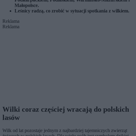
Małopolsce.
Leśnicy radzą, co zrobić w sytuacji spotkania z wilkiem.
Reklama
Reklama
Wilki coraz częściej wracają do polskich
lasów
Wilk od lat pozostaje jednym z najbardziej tajemniczych zwierząt
żyjących w polskich lasach. Dla wielu osób jest symbolem dzikiej