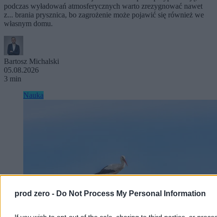
podczas wyładowań atmosferycznych warto zrezygnować nawet
z... brania prysznica, bo zagrożenie może pojawić się również we
własnym domu.
Bartosz Michalski
05.08.2026
3 min
Nauka
prod zero -
Do Not Process My Personal Information
If you wish to opt-out of the sale, sharing to third parties, or proce