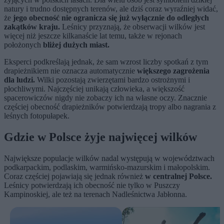
natury i trudno dostępnych terenów, ale dziś coraz wyraźniej widać,
że
jego obecność nie ogranicza się już wyłącznie do odległych
zakątków kraju.
Leśnicy przyznają, że obserwacji wilków jest
więcej niż jeszcze kilkanaście lat temu, także w rejonach
położonych
bliżej dużych miast.
Eksperci podkreślają jednak, że sam wzrost liczby spotkań z tym
drapieżnikiem nie oznacza automatycznie
większego zagrożenia
dla ludzi.
Wilki pozostają zwierzętami bardzo ostrożnymi i
płochliwymi. Najczęściej unikają człowieka, a większość
spacerowiczów nigdy nie zobaczy ich na własne oczy. Znacznie
częściej obecność drapieżników potwierdzają tropy albo nagrania z
leśnych fotopułapek.
Gdzie w Polsce żyje najwięcej wilków
Największe populacje wilków nadal występują w województwach
podkarpackim, podlaskim, warmińsko-mazurskim i małopolskim.
Coraz częściej pojawiają się jednak również
w centralnej Polsce.
Leśnicy potwierdzają ich obecność nie tylko w Puszczy
Kampinoskiej, ale też na terenach Nadleśnictwa Jabłonna.