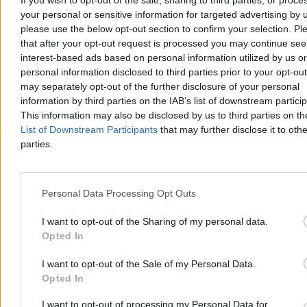
your personal or sensitive information for targeted advertising by 
please use the below opt-out section to confirm your selection. Pl
To ostatni etap przed odlotem. Bociany rozpoczęły
that after your opt-out request is processed you may continue see
interest-based ads based on personal information utilized by us or
przygotowania
personal information disclosed to third parties prior to your opt-ou
To jeden z najbardziej charakterystycznych znaków kończącego się
may separately opt-out of the further disclosure of your personal
lata. Na polach i łąkach w całej Polsce można już obserwować
information by third parties on the IAB’s list of downstream partici
bocianie sejmiki, a eksperci nie mają wątpliwości – wielka migracja
This information may also be disclosed by us to third parties on t
do Afryki rozpocznie się wcześniej niż zwykle.
List of Downstream Participants
that may further disclose it to othe
parties.
Bartosz Michalski
05.08.2026
Personal Data Processing Opt Outs
3 min
I want to opt-out of the Sharing of my personal data.
Nauka
Opted In
I want to opt-out of the Sale of my Personal Data.
Opted In
I want to opt-out of processing my Personal Data for