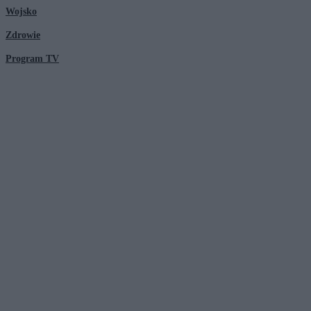
Wojsko
Zdrowie
Program TV
© 2026 Kanał Zero Spółka Akcyjna