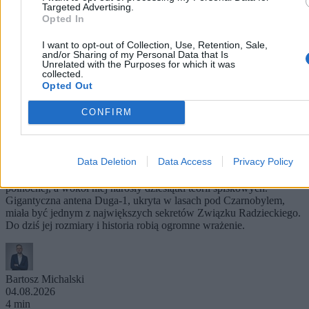
Targeted Advertising.
Opted In
I want to opt-out of Collection, Use, Retention, Sale,
and/or Sharing of my Personal Data that Is
Unrelated with the Purposes for which it was
collected.
Opted Out
CONFIRM
„Rosyjski dzięcioł” z Czarnobyla. Historia jednej
z największych tajemnic ZSRR
Data Deletion
Data Access
Privacy Policy
Przez lata zakłócała łączność radiową na niemal całej półkuli
północnej, a wokół niej narosły dziesiątki teorii spiskowych.
Gigantyczna antena Duga-1, ukryta w lasach pod Czarnobylem,
miała być jednym z największych sekretów Związku Radzieckiego.
Do dziś jej rozmiary i historia robią ogromne wrażenie.
Bartosz Michalski
04.08.2026
4 min