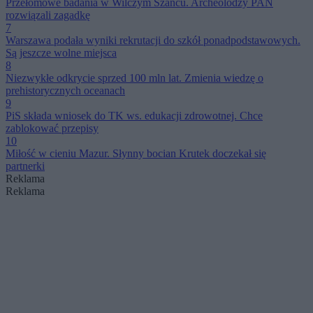
Przełomowe badania w Wilczym Szańcu. Archeolodzy PAN
rozwiązali zagadkę
7
Warszawa podała wyniki rekrutacji do szkół ponadpodstawowych.
Są jeszcze wolne miejsca
8
Niezwykłe odkrycie sprzed 100 mln lat. Zmienia wiedzę o
prehistorycznych oceanach
9
PiS składa wniosek do TK ws. edukacji zdrowotnej. Chce
zablokować przepisy
10
Miłość w cieniu Mazur. Słynny bocian Krutek doczekał się
partnerki
Reklama
Reklama