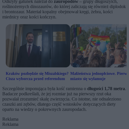
Odkryty gatunek należał do
zauropodów
– grupy długoszyich,
roślinożernych dinozaurów, do której zaliczają się również diplodok
i brontozaur. Materiał kopalny obejmował kręgi, żebra, kości
miednicy oraz kości kończyn.
Kraków pozbędzie się Miszalskiego?
Małżeństwa jednopłciowe. Pierws
Cisza wyborcza przed referendum
miasto się wyłamuje
Szczególnie imponująca była kość ramienna o
długości 1,78 metra
.
Badacze podkreślali, że jej rozmiar już na pierwszy rzut oka
pozwalał zrozumieć skalę zwierzęcia. Co istotne, nie odnaleziono
czaszki ani zębów, dlatego część wniosków dotyczących diety
oparto na wiedzy o pokrewnych zauropodach.
Reklama
Reklama