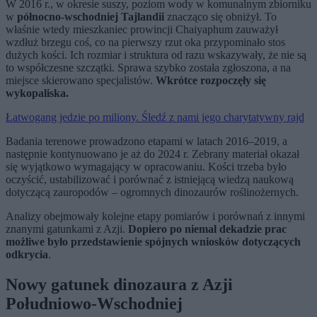
W 2016 r., w okresie suszy, poziom wody w komunalnym zbiorniku
w
północno-wschodniej Tajlandii
znacząco się obniżył. To
właśnie wtedy mieszkaniec prowincji Chaiyaphum zauważył
wzdłuż brzegu coś, co na pierwszy rzut oka przypominało stos
dużych kości. Ich rozmiar i struktura od razu wskazywały, że nie są
to współczesne szczątki. Sprawa szybko została zgłoszona, a na
miejsce skierowano specjalistów.
Wkrótce rozpoczęły się
wykopaliska.
Łatwogang jedzie po miliony. Śledź z nami jego charytatywny rajd
Badania terenowe prowadzono etapami w latach 2016–2019, a
następnie kontynuowano je aż do 2024 r. Zebrany materiał okazał
się wyjątkowo wymagający w opracowaniu. Kości trzeba było
oczyścić, ustabilizować i porównać z istniejącą wiedzą naukową
dotyczącą zauropodów – ogromnych dinozaurów roślinożernych.
Analizy obejmowały kolejne etapy pomiarów i porównań z innymi
znanymi gatunkami z Azji.
Dopiero po niemal dekadzie prac
możliwe było przedstawienie spójnych wniosków dotyczących
odkrycia
.
Nowy gatunek dinozaura z Azji
Południowo-Wschodniej