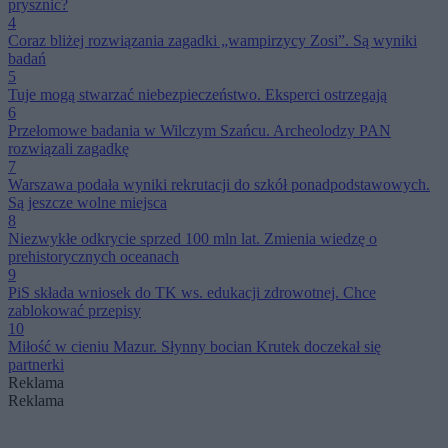
prysznic?
4
Coraz bliżej rozwiązania zagadki „wampirzycy Zosi”. Są wyniki
badań
5
Tuje mogą stwarzać niebezpieczeństwo. Eksperci ostrzegają
6
Przełomowe badania w Wilczym Szańcu. Archeolodzy PAN
rozwiązali zagadkę
7
Warszawa podała wyniki rekrutacji do szkół ponadpodstawowych.
Są jeszcze wolne miejsca
8
Niezwykłe odkrycie sprzed 100 mln lat. Zmienia wiedzę o
prehistorycznych oceanach
9
PiS składa wniosek do TK ws. edukacji zdrowotnej. Chce
zablokować przepisy
10
Miłość w cieniu Mazur. Słynny bocian Krutek doczekał się
partnerki
Reklama
Reklama