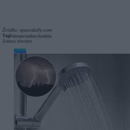
Źródło:
spacedaily.com
Tagi:
dinozaury
nauka
wykopaliska
Zobacz również
Nauka