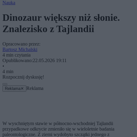
Nauka
Dinozaur większy niż słonie.
Znalezisko z Tajlandii
Opracowano przez:
Bartosz Michalski
4 min czytania
Opublikowano:
22.05.2026 19:11
•
4 min
Rozpocznij dyskusję!
Reklama
Reklama
✕
W wyschniętym stawie w północno-wschodniej Tajlandii
przypadkowe odkrycie zmieniło się w wieloletnie badania
paleontologiczne. Z ziemi wydobyto szczątki jednego z