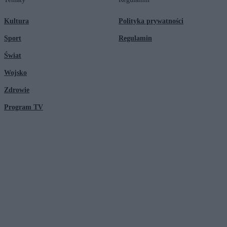
Kultura
Polityka prywatności
Sport
Regulamin
Świat
Wojsko
Zdrowie
Program TV
© 2026 Kanał Zero Spółka Akcyjna