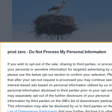
To ostatni etap przed odlotem. Bociany rozpoczęły
prod zero -
Do Not Process My Personal Information
przygotowania
To jeden z najbardziej charakterystycznych znaków kończącego się
If you wish to opt-out of the sale, sharing to third parties, or proce
lata. Na polach i łąkach w całej Polsce można już obserwować
your personal or sensitive information for targeted advertising by 
bocianie sejmiki, a eksperci nie mają wątpliwości – wielka migracja
please use the below opt-out section to confirm your selection. Pl
do Afryki rozpocznie się wcześniej niż zwykle.
that after your opt-out request is processed you may continue see
interest-based ads based on personal information utilized by us or
personal information disclosed to third parties prior to your opt-ou
may separately opt-out of the further disclosure of your personal
Bartosz Michalski
05.08.2026
information by third parties on the IAB’s list of downstream partici
3 min
This information may also be disclosed by us to third parties on t
List of Downstream Participants
that may further disclose it to othe