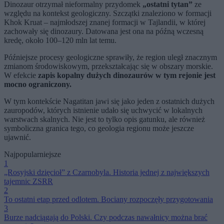
Dinozaur otrzymał nieformalny przydomek
„ostatni tytan”
ze
względu na kontekst geologiczny. Szczątki znaleziono w formacji
Khok Kruat – najmłodszej znanej formacji w Tajlandii, w której
zachowały się dinozaury. Datowana jest ona na późną wczesną
kredę, około 100–120 mln lat temu.
Późniejsze procesy geologiczne sprawiły, że region uległ znacznym
zmianom środowiskowym, przekształcając się w obszary morskie.
W efekcie
zapis kopalny dużych dinozaurów w tym rejonie jest
mocno ograniczony.
W tym kontekście Nagatitan jawi się jako jeden z ostatnich dużych
zauropodów, których istnienie udało się uchwycić w lokalnych
warstwach skalnych. Nie jest to tylko opis gatunku, ale również
symboliczna granica tego, co geologia regionu może jeszcze
ujawnić.
Najpopularniejsze
1
„Rosyjski dzięcioł” z Czarnobyla. Historia jednej z największych
tajemnic ZSRR
2
To ostatni etap przed odlotem. Bociany rozpoczęły przygotowania
3
Burze nadciągają do Polski. Czy podczas nawałnicy można brać