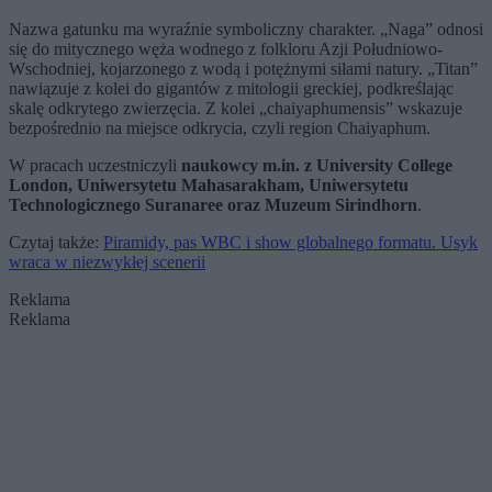
Nazwa gatunku ma wyraźnie symboliczny charakter. „Naga” odnosi
się do mitycznego węża wodnego z folkloru Azji Południowo-
Wschodniej, kojarzonego z wodą i potężnymi siłami natury. „Titan”
nawiązuje z kolei do gigantów z mitologii greckiej, podkreślając
skalę odkrytego zwierzęcia. Z kolei „chaiyaphumensis” wskazuje
bezpośrednio na miejsce odkrycia, czyli region Chaiyaphum.
W pracach uczestniczyli
naukowcy m.in. z University College
London, Uniwersytetu Mahasarakham, Uniwersytetu
Technologicznego Suranaree oraz Muzeum Sirindhorn
.
Czytaj także:
Piramidy, pas WBC i show globalnego formatu. Usyk
wraca w niezwykłej scenerii
Reklama
Reklama