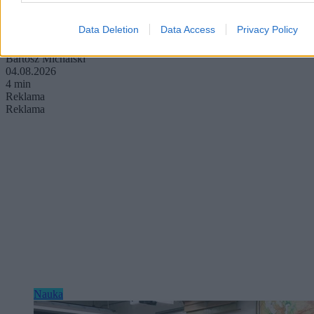
Do dziś jej rozmiary i historia robią ogromne wrażenie.
Data Deletion
Data Access
Privacy Policy
Bartosz Michalski
04.08.2026
4 min
Reklama
Reklama
Nauka