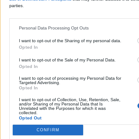
Nauka
parties.
Personal Data Processing Opt Outs
I want to opt-out of the Sharing of my personal data.
Opted In
I want to opt-out of the Sale of my Personal Data.
Opted In
I want to opt-out of processing my Personal Data for
Targeted Advertising.
Opted In
„Rosyjski dzięcioł” z Czarnobyla. Historia jednej
I want to opt-out of Collection, Use, Retention, Sale,
and/or Sharing of my Personal Data that Is
z największych tajemnic ZSRR
Unrelated with the Purposes for which it was
collected.
Opted Out
Przez lata zakłócała łączność radiową na niemal całej półkuli
północnej, a wokół niej narosły dziesiątki teorii spiskowych.
Gigantyczna antena Duga-1, ukryta w lasach pod Czarnobylem,
CONFIRM
miała być jednym z największych sekretów Związku Radzieckiego.