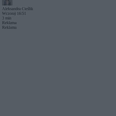
Aleksandra Cieślik
Wczoraj 16:51
3 min
Reklama
Reklama