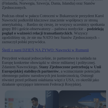
(Finlandia, Norwegia, Szwecja, Dania, Islandia) oraz Stanów
Zjednoczonych.
Podczas obrad w pałacu Cotroceni w Bukareszcie prezydent Karol
Nawrocki podkreślił kluczowe znaczenie współpracy ze stroną
amerykańską. – Bardzo się cieszę, że wszyscy uczestnicy spotkania
grupy B9 i goście-obserwatorzy – państwa nordyckie –
podzielają
pogląd o ważności relacji transatlantyckich
. Wszyscy
zgodziliśmy się, że nie ma NATO bez Stanów Zjednoczonych –
zaznaczył polski przywódca.
Śledź z nami DZIEŃ NA ŻYWO: Nawrocki w Rumunii
Prezydent wskazał jednocześnie, że partnerstwo to nakłada na
Europę konkretne obowiązki w sferze militarnej i politycznej.
Zdaniem Nawrockiego,
Stany Zjednoczone potrzebują w Unii
Europejskiej stabilnych partnerów
, a wzmacnianie potencjału
obronnego państw narodowych jest koniecznością. Ostrzegł
również przed próbami osłabiania więzi z USA, co określił jako
działanie sprzyjające interesom Federacji Rosyjskiej.