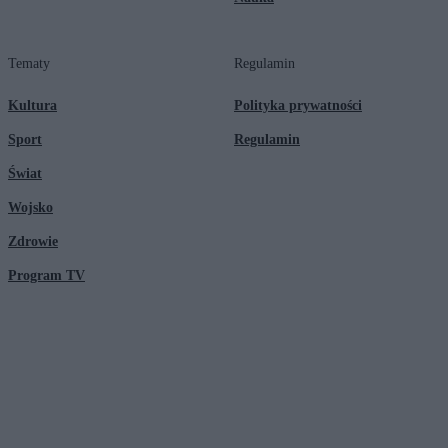
Tematy
Regulamin
Kultura
Polityka prywatności
Sport
Regulamin
Świat
Wojsko
Zdrowie
Program TV
© 2026 Kanał Zero Spółka Akcyjna