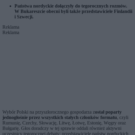
Państwa nordyckie dołączyły do tegorocznych rozmów.
W Bukareszcie obecni byli także przedstawiciele Finlandii
i Szwecji.
Reklama
Reklama
Wybór Polski na przyszłorocznego gospodarza z
ostał poparty
jednogłośnie przez wszystkich stałych członków formatu
, czyli
Rumunię, Czechy, Słowację, Litwę, Łotwę, Estonię, Węgry oraz
Bułgarię. Głos doradczy w tej sprawie oddali również aktywni
uczestnicy tegorocznej debaty: przedstawiciele państw nordyckich