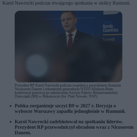
Karol Nawrocki podczas trwającego spotkania w stolicy Rumunii.
Prezydent RP Karol Nawrocki podczas wspólnej z prezydentem Rumunii
Nicusorem Danem i sekretarzem generalnym NATO Markiem Rutte
konferencji prasowej po zakończeniu Szczytu Państw Bukaresztańskiej
Dziewiątki (B9) w Bukareszcie (fot. Piotr Nowak / PAP)
Polska zorganizuje szczyt B9 w 2027 r. Decyzja o
wyborze Warszawy zapadła jednogłośnie w Rumunii.
Karol Nawrocki zadebiutował na spotkaniu liderów.
Prezydent RP przewodniczył obradom wraz z Nicusorem
Danem.