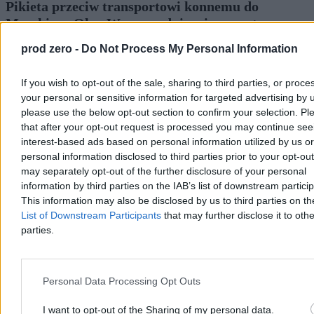
Pikieta przeciw transportowi konnemu do
Morskiego Oka. Wozacy odpierają zarzuty
prod zero -
Do Not Process My Personal Information
W sobotę na Palenicy Białczańskiej odbyła się pikieta przeciw
transportowi konnemu do Morskiego Oka. Aktywiści z ruchu Dla
Zwierząt i DIOZ domagają się całkowitego zakazu przewozów,
If you wish to opt-out of the sale, sharing to third parties, or proce
twierdząc, że konie są męczone. Wozacy i eksperci weterynarii
your personal or sensitive information for targeted advertising by 
wskazują, że zwierzęta są corocznie badane i chronione
regulaminem TPN.
please use the below opt-out section to confirm your selection. Pl
that after your opt-out request is processed you may continue see
interest-based ads based on personal information utilized by us or
personal information disclosed to third parties prior to your opt-ou
Aleksandra Cieślik
may separately opt-out of the further disclosure of your personal
Wczoraj 19:20
information by third parties on the IAB’s list of downstream partici
4 min
This information may also be disclosed by us to third parties on t
Reklama
List of Downstream Participants
that may further disclose it to othe
Reklama
parties.
Personal Data Processing Opt Outs
I want to opt-out of the Sharing of my personal data.