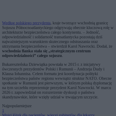
Według polskiego prezydenta
, kraje tworzące wschodnią granicę
Sojuszu Północnoatlantyckiego odgrywają obecnie kluczową rolę w
architekturze bezpieczeństwa całego kontynentu. – Jedność,
odpowiedzialność i solidarność transatlantycka pozostają dziś
najważniejszym warunkiem skutecznego odstraszania oraz
utrzymania bezpieczeństwa – stwierdził Karol Nawrocki. Dodał, że
wschodnia flanka stała się „strategicznym centrum
odpowiedzialności” całego sojuszu
.
Bukareszteńska Dziewiątka powstała w 2015 r. z inicjatywy
ówczesnych prezydentów Polski i Rumunii – Andrzeja Dudy i
Klausa Iohannisa. Celem formatu jest koordynacja polityki
bezpieczeństwa państw regionu wewnątrz struktur NATO. Obecne
spotkanie w Rumunii jest pierwszym, w którym polską dyplomację
na tym szczeblu reprezentuje prezydent Karol Nawrocki. W marcu
2026 r. zapowiedział on rozszerzenie dyskusji o państwa
skandynawskie, które wzięły udział w trwającym szczycie.
Najpopularniejsze
1
Mniej łóżek dla pacjentów, więcej gabinetów dla lekarzy.