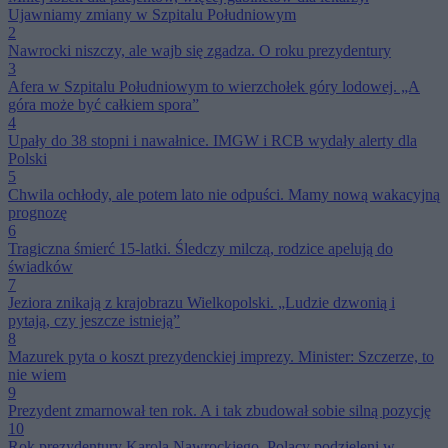
Ujawniamy zmiany w Szpitalu Południowym
2
Nawrocki niszczy, ale wajb się zgadza. O roku prezydentury
3
Afera w Szpitalu Południowym to wierzchołek góry lodowej. „A
góra może być całkiem spora”
4
Upały do 38 stopni i nawałnice. IMGW i RCB wydały alerty dla
Polski
5
Chwila ochłody, ale potem lato nie odpuści. Mamy nową wakacyjną
prognozę
6
Tragiczna śmierć 15-latki. Śledczy milczą, rodzice apelują do
świadków
7
Jeziora znikają z krajobrazu Wielkopolski. „Ludzie dzwonią i
pytają, czy jeszcze istnieją”
8
Mazurek pyta o koszt prezydenckiej imprezy. Minister: Szczerze, to
nie wiem
9
Prezydent zmarnował ten rok. A i tak zbudował sobie silną pozycję
10
Rok prezydentury Karola Nawrockiego. Polacy podzieleni w