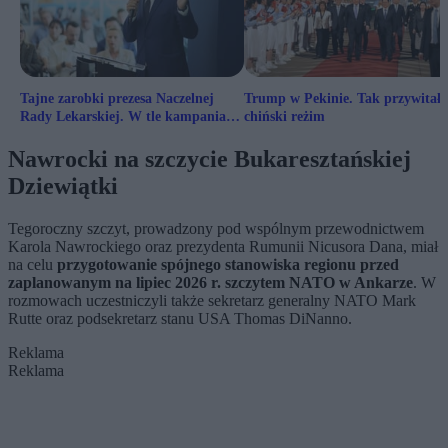
Tajne zarobki prezesa Naczelnej
Trump w Pekinie. Tak przywitał 
Rady Lekarskiej. W tle kampania
chiński reżim
wyborcza
Nawrocki na szczycie Bukaresztańskiej
Dziewiątki
Tegoroczny szczyt, prowadzony pod wspólnym przewodnictwem
Karola Nawrockiego oraz prezydenta Rumunii Nicusora Dana, miał
na celu
przygotowanie spójnego stanowiska regionu przed
zaplanowanym na lipiec 2026 r. szczytem NATO w Ankarze
. W
rozmowach uczestniczyli także sekretarz generalny NATO Mark
Rutte oraz podsekretarz stanu USA Thomas DiNanno.
Reklama
Reklama