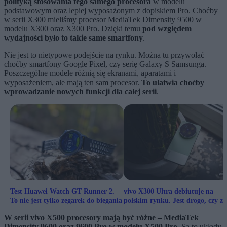
polityką stosowania tego samego procesora
w modelu
podstawowym oraz lepiej wyposażonym z dopiskiem Pro. Choćby
w serii X300 mieliśmy procesor MediaTek Dimensity 9500 w
modelu X300 oraz X300 Pro. Dzięki temu
pod względem
wydajności było to takie same smartfony
.
Nie jest to nietypowe podejście na rynku. Można tu przywołać
choćby smartfony Google Pixel, czy serię Galaxy S Samsunga.
Poszczególne modele różnią się ekranami, aparatami i
wyposażeniem, ale mają ten sam procesor.
To ułatwia choćby
wprowadzanie nowych funkcji dla całej serii
.
Test Huawei Watch GT Runner 2.
vivo X300 Ultra debiutuje na
To nie jest tylko zegarek do biegania
polskim rynku. Jest drogo, czy za
drogo?
W serii vivo X500 procesory mają być różne – MediaTek
Dimensity 9600 oraz 9600 Pro w modelu X500 Pro
. Są to układy