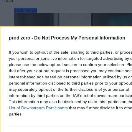
4 min
Technologia
prod zero -
Do Not Process My Personal Information
If you wish to opt-out of the sale, sharing to third parties, or proce
your personal or sensitive information for targeted advertising by 
please use the below opt-out section to confirm your selection. Pl
that after your opt-out request is processed you may continue see
interest-based ads based on personal information utilized by us or
personal information disclosed to third parties prior to your opt-ou
may separately opt-out of the further disclosure of your personal
information by third parties on the IAB’s list of downstream partici
This information may also be disclosed by us to third parties on t
WhatsApp ułatwia rozmowy grupowe. Wśród
List of Downstream Participants
that may further disclose it to othe
nowości pojawią się usprawnione ankiety
parties.
WhatsApp często jest wykorzystywany do rozmów grupowych, ale
brakowało im kilku funkcji, które znacznie usprawniłyby
korzystanie z nich. W nowej aktualizacji aplikacji pojawi się sporo