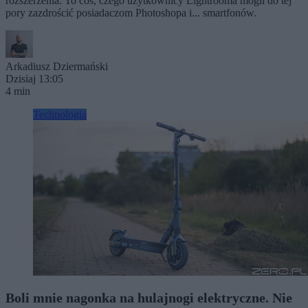
rozszerzenia. To coś, czego użytkownicy Lightrooma mogli do tej
pory zazdrościć posiadaczom Photoshopa i... smartfonów.
Arkadiusz Dziermański
Dzisiaj 13:05
4 min
Technologia
Boli mnie nagonka na hulajnogi elektryczne. Nie