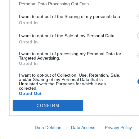
Personal Data Processing Opt Outs
ważnych nowości, w tym łatwe informowanie wszystkich
uczestników rozmowy oraz usprawnione ankiety.
I want to opt-out of the Sharing of my personal data.
Opted In
Arkadiusz Dziermański
I want to opt-out of the Sale of my Personal Data.
Dzisiaj 13:52
Opted In
3 min
Reklama
I want to opt-out of processing my Personal Data for
Reklama
Targeted Advertising.
Opted In
I want to opt-out of Collection, Use, Retention, Sale,
and/or Sharing of my Personal Data that Is
Unrelated with the Purposes for which it was
collected.
Opted Out
CONFIRM
Data Deletion
Data Access
Privacy Policy