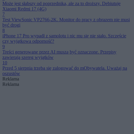
Może jest słabszy od poprzednika, ale za to droższy. Debiutuje
Xiaomi Redmi 17 (4G)
7
Test ViewSonic VP2766-2K. Monitor do pracy z obrazem nie musi
być drogi
8
iPhone 17 Pro wypadł z samolotu i nic mu się nie stało. Szczęście
czy wyjątkowa odporność?
9
Treści generowane przez AI muszą być oznaczone. Przepisy
zawierają szereg wyjątków
10
Przed 5 sierpnia trzeba się zalogować do mObywatela. Uważaj na
oszustów
Reklama
Reklama