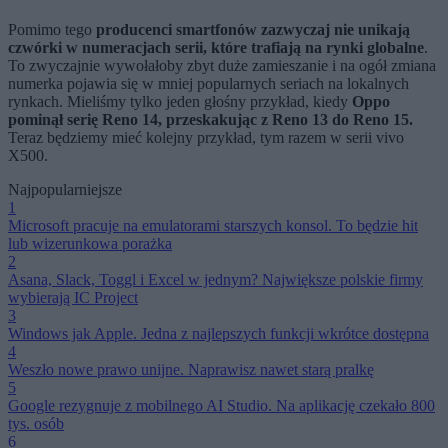
Pomimo tego
producenci smartfonów zazwyczaj nie unikają
czwórki w numeracjach serii, które trafiają na rynki globalne
.
To zwyczajnie wywołałoby zbyt duże zamieszanie i na ogół zmiana
numerka pojawia się w mniej popularnych seriach na lokalnych
rynkach. Mieliśmy tylko jeden głośny przykład, kiedy
Oppo
pominął serię Reno 14, przeskakując z Reno 13 do Reno 15.
Teraz będziemy mieć kolejny przykład, tym razem w serii vivo
X500.
Najpopularniejsze
1
Microsoft pracuje na emulatorami starszych konsol. To będzie hit
lub wizerunkowa porażka
2
Asana, Slack, Toggl i Excel w jednym? Największe polskie firmy
wybierają IC Project
3
Windows jak Apple. Jedna z najlepszych funkcji wkrótce dostępna
4
Weszło nowe prawo unijne. Naprawisz nawet starą pralkę
5
Google rezygnuje z mobilnego AI Studio. Na aplikację czekało 800
tys. osób
6