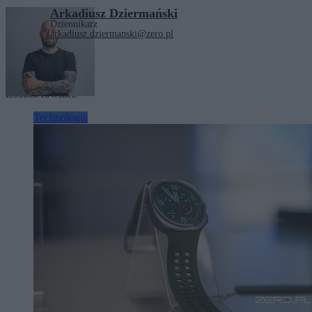
Arkadiusz Dziermański
Dziennikarz
arkadiusz.dziermanski@zero.pl
Tagi:
technologie
Zobacz również
Technologia