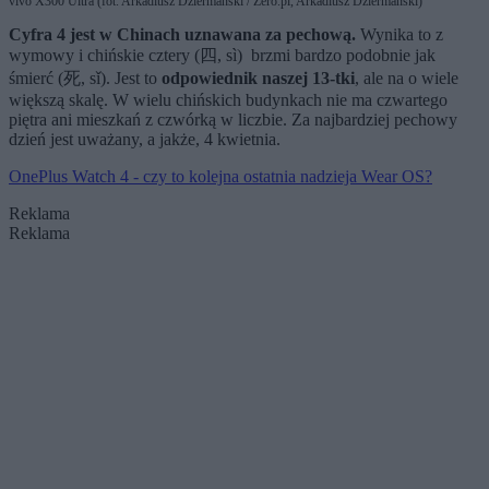
vivo X300 Ultra (fot. Arkadiusz Dziermański / Zero.pl, Arkadiusz Dziermański)
Cyfra 4 jest w Chinach uznawana za pechową.
Wynika to z
wymowy i chińskie cztery (四, sì) brzmi bardzo podobnie jak
śmierć (死, sǐ). Jest to
odpowiednik naszej 13-tki
, ale na o wiele
większą skalę. W wielu chińskich budynkach nie ma czwartego
piętra ani mieszkań z czwórką w liczbie. Za najbardziej pechowy
dzień jest uważany, a jakże, 4 kwietnia.
OnePlus Watch 4 - czy to kolejna ostatnia nadzieja Wear OS?
Reklama
Reklama