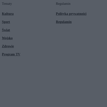
Tematy
Regulamin
Kultura
Polityka prywatności
Sport
Regulamin
Świat
Wojsko
Zdrowie
Program TV
© 2026 Kanał Zero Spółka Akcyjna