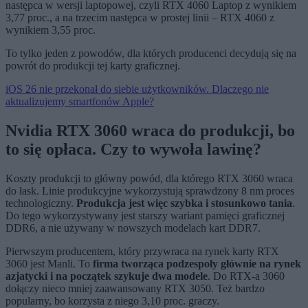
następca w wersji laptopowej, czyli RTX 4060 Laptop z wynikiem
3,77 proc., a na trzecim następca w prostej linii – RTX 4060 z
wynikiem 3,55 proc.
To tylko jeden z powodów, dla których producenci decydują się na
powrót do produkcji tej karty graficznej.
iOS 26 nie przekonał do siebie użytkowników. Dlaczego nie
aktualizujemy smartfonów Apple?
Nvidia RTX 3060 wraca do produkcji, bo
to się opłaca. Czy to wywoła lawinę?
Koszty produkcji to główny powód, dla którego RTX 3060 wraca
do łask. Linie produkcyjne wykorzystują sprawdzony 8 nm proces
technologiczny.
Produkcja jest więc szybka i stosunkowo tania
.
Do tego wykorzystywany jest starszy wariant pamięci graficznej
DDR6, a nie używany w nowszych modelach kart DDR7.
Pierwszym producentem, który przywraca na rynek karty RTX
3060 jest Manli. To
firma tworząca podzespoły głównie na rynek
azjatycki i na początek szykuje dwa modele
. Do RTX-a 3060
dołączy nieco mniej zaawansowany RTX 3050. Też bardzo
popularny, bo korzysta z niego 3,10 proc. graczy.