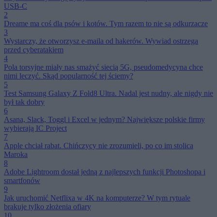
USB-C
2
Dreame ma coś dla psów i kotów. Tym razem to nie są odkurzacze
3
Wystarczy, że otworzysz e-maila od hakerów. Wywiad ostrzega
przed cyberatakiem
4
Pola torsyjne miały nas smażyć siecią 5G, pseudomedycyna chce
nimi leczyć. Skąd popularność tej ściemy?
5
Test Samsung Galaxy Z Fold8 Ultra. Nadal jest nudny, ale nigdy nie
był tak dobry
6
Asana, Slack, Toggl i Excel w jednym? Największe polskie firmy
wybierają IC Project
7
Apple chciał rabat. Chińczycy nie zrozumieli, po co im stolica
Maroka
8
Adobe Lightroom dostał jedną z najlepszych funkcji Photoshopa i
smartfonów
9
Jak uruchomić Netflixa w 4K na komputerze? W tym rytuale
brakuje tylko złożenia ofiary
10