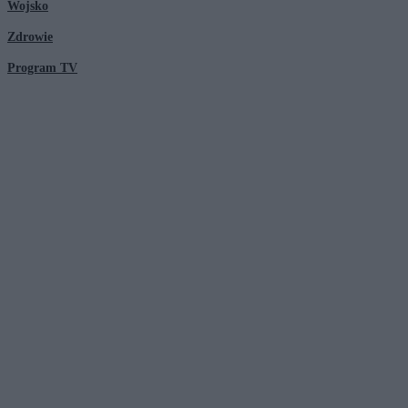
Wojsko
Zdrowie
Program TV
© 2026 Kanał Zero Spółka Akcyjna