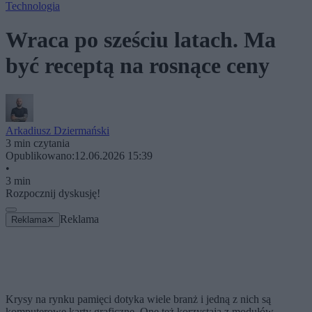
Technologia
Wraca po sześciu latach. Ma
być receptą na rosnące ceny
Arkadiusz Dziermański
3 min czytania
Opublikowano:
12.06.2026 15:39
•
3 min
Rozpocznij dyskusję!
Reklama
Reklama
✕
Krysy na rynku pamięci dotyka wiele branż i jedną z nich są
komputerowe karty graficzne. One też korzystają z modułów