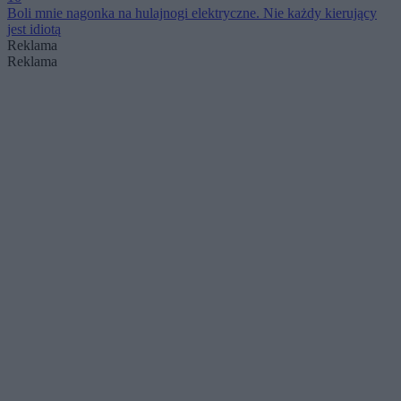
Boli mnie nagonka na hulajnogi elektryczne. Nie każdy kierujący
jest idiotą
Reklama
Reklama