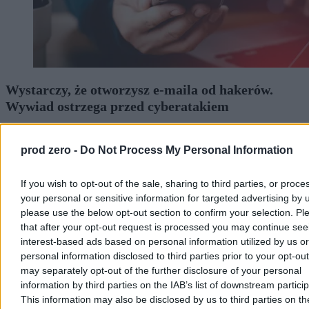
Wystarczy, że otworzysz e-maila od hakerów.
Wywiad ostrzega przed cyberatakiem
Agencja Wywiadu i Służba Kontrwywiadu Wojskowego ostrzegają
przed cyberatakami na usługę Zimbra. Rosyjscy hakerzy wysyłają
prod zero -
Do Not Process My Personal Information
e-maile z ukrytym kodem. Wystarczy otworzyć wiadomość, by
stracić dostęp do skrzynki. – Odpowiedzialne osoby powinny
dawno temu zainstalować poprawione oprogramowanie i ataku by
If you wish to opt-out of the sale, sharing to third parties, or proce
nie było – komentuje Kamil Porembiński, ekspert ds.
your personal or sensitive information for targeted advertising by 
cyberbezpieczeństwa.
please use the below opt-out section to confirm your selection. Pl
that after your opt-out request is processed you may continue see
interest-based ads based on personal information utilized by us or
personal information disclosed to third parties prior to your opt-ou
Krzysztof Jabłonowski
may separately opt-out of the further disclosure of your personal
07.08.2026
5 min
information by third parties on the IAB’s list of downstream partici
Reklama
This information may also be disclosed by us to third parties on t