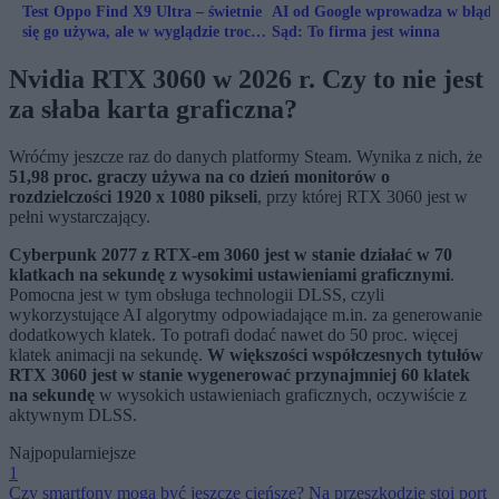
Test Oppo Find X9 Ultra – świetnie
AI od Google wprowadza w błąd
się go używa, ale w wyglądzie trochę
Sąd: To firma jest winna
bym pozmieniał
Nvidia RTX 3060 w 2026 r. Czy to nie jest
za słaba karta graficzna?
Wróćmy jeszcze raz do danych platformy Steam. Wynika z nich, że
51,98 proc. graczy używa na co dzień monitorów o
rozdzielczości 1920 x 1080 pikseli
, przy której RTX 3060 jest w
pełni wystarczający.
Cyberpunk 2077 z RTX-em 3060 jest w stanie działać w 70
klatkach na sekundę z wysokimi ustawieniami graficznymi
.
Pomocna jest w tym obsługa technologii DLSS, czyli
wykorzystujące AI algorytmy odpowiadające m.in. za generowanie
dodatkowych klatek. To potrafi dodać nawet do 50 proc. więcej
klatek animacji na sekundę.
W większości współczesnych tytułów
RTX 3060 jest w stanie wygenerować przynajmniej 60 klatek
na sekundę
w wysokich ustawieniach graficznych, oczywiście z
aktywnym DLSS.
Najpopularniejsze
1
Czy smartfony mogą być jeszcze cieńsze? Na przeszkodzie stoi port