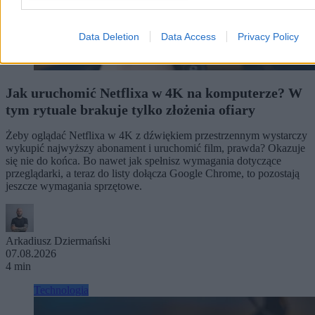
Data Deletion
Data Access
Privacy Policy
Jak uruchomić Netflixa w 4K na komputerze? W
tym rytuale brakuje tylko złożenia ofiary
Żeby oglądać Netflixa w 4K z dźwiękiem przestrzennym wystarczy
wykupić najwyższy abonament i uruchomić film, prawda? Okazuje
się nie do końca. Bo nawet jak spełnisz wymagania dotyczące
przeglądarki, a teraz do listy dołącza Google Chrome, to pozostają
jeszcze wymagania sprzętowe.
Arkadiusz Dziermański
07.08.2026
4 min
Technologia