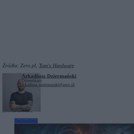
Źródła:
Zero.pl,
Tom's Hardware
Arkadiusz Dziermański
Dziennikarz
arkadiusz.dziermanski@zero.pl
Tagi:
technologia
Zobacz również
Technologia