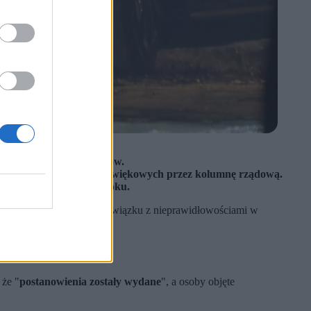
celu ogłoszenia zarzutów.
ws. używania sygnałów dźwiękowych przez kolumnę rządową.
 lutego i marca 2026 roku.
 ma usłyszeć zarzuty w związku z nieprawidłowościami w
OP
że "
postanowienia zostały wydane
", a osoby objęte