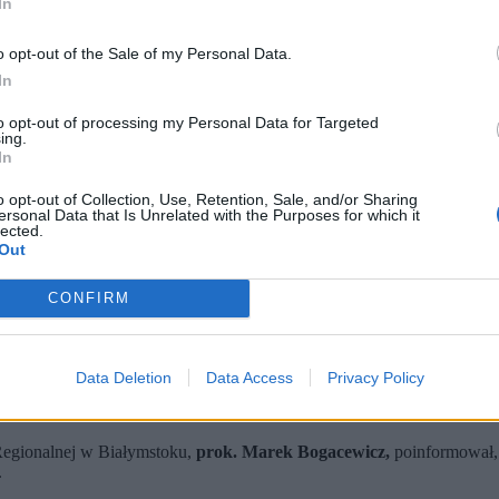
In
o opt-out of the Sale of my Personal Data.
In
to opt-out of processing my Personal Data for Targeted
ing.
In
o opt-out of Collection, Use, Retention, Sale, and/or Sharing
ersonal Data that Is Unrelated with the Purposes for which it
GRZEGORZ SULKOWSKI / East News)
lected.
Out
ch SOP (dawniej BOR), ma otrzymać wezwania do prokuratury w 
łnienia obowiązków, a także wątku składania fałszywych zeznań 
CONFIRM
lanowane przez Prokuraturę Regionalną w Białymstoku na przełom
SOP
(Służba Ochrony Państwa, dawniej BOR – Biuro Ochrony Rządu),
Data Deletion
Data Access
Privacy Policy
ocka prokuratura wzywa funkcjonariuszy S
Regionalnej w Białymstoku,
prok. Marek Bogacewicz,
poinformował, 
.