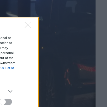
sonal or
ection to
ou may
 personal
out of the
 downstream
B’s List of