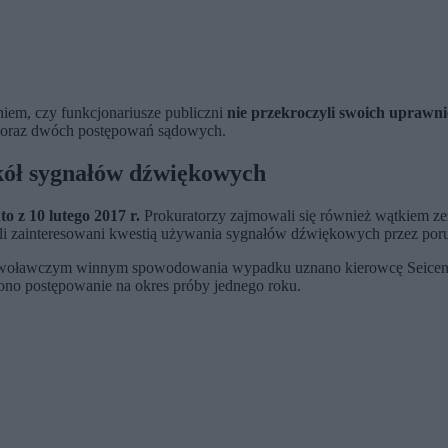
niem, czy funkcjonariusze publiczni
nie przekroczyli swoich uprawni
 oraz dwóch postępowań sądowych.
kół sygnałów dźwiękowych
 z 10 lutego 2017 r.
Prokuratorzy zajmowali się również wątkiem ze
li zainteresowani kwestią używania sygnałów dźwiękowych przez poru
odwoławczym winnym spowodowania wypadku uznano kierowcę Seicent
o postępowanie na okres próby jednego roku.