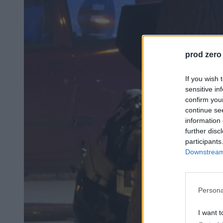
prod zero
If you wish 
sensitive in
confirm you
continue se
information 
further disc
participants
Downstream 
Persona
I want t