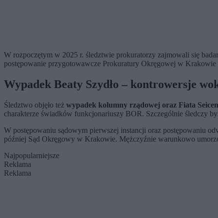
W rozpoczętym w 2025 r. śledztwie prokuratorzy zajmowali się bada
postępowanie przygotowawcze Prokuratury Okręgowej w Krakowie
Wypadek Beaty Szydło – kontrowersje wo
Śledztwo objęło też
wypadek kolumny rządowej oraz Fiata Seicento
charakterze świadków funkcjonariuszy BOR. Szczególnie śledczy by
W postępowaniu sądowym pierwszej instancji oraz postępowaniu 
później Sąd Okręgowy w Krakowie. Mężczyźnie warunkowo umorzon
Najpopularniejsze
Reklama
Reklama