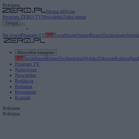
Reklama
Strona główna
Program ZERO TV
Newsletter
Zgłoś temat
Zaloguj
Na żywo
Program TV
Kraj
Świat
Sport
Opinie
Biznes
Technologia
Wojsk
Wszystkie kategorie
Kraj
Świat
Sport
Biznes
Technologia
Wojsko
Zdrowie
Kultura
Nau
Program TV
Najnowsze
Newsletter
Redakcja
Reklama
Regulamin
Kontakt
Reklama
Reklama