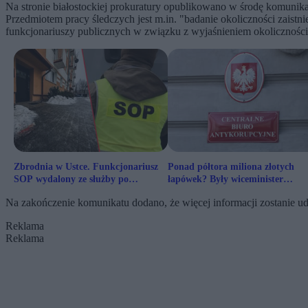
Na stronie białostockiej prokuratury opublikowano w środę komunik
Przedmiotem pracy śledczych jest m.in. "badanie okoliczności zais
funkcjonariuszy publicznych w związku z wyjaśnieniem okolicznośc
Zbrodnia w Ustce. Funkcjonariusz
Ponad półtora miliona złotych
SOP wydalony ze służby po
łapówek? Były wiceminister
zabójstwie córki
finansów z aktem oskarżenia
Na zakończenie komunikatu dodano, że więcej informacji zostanie 
Reklama
Reklama