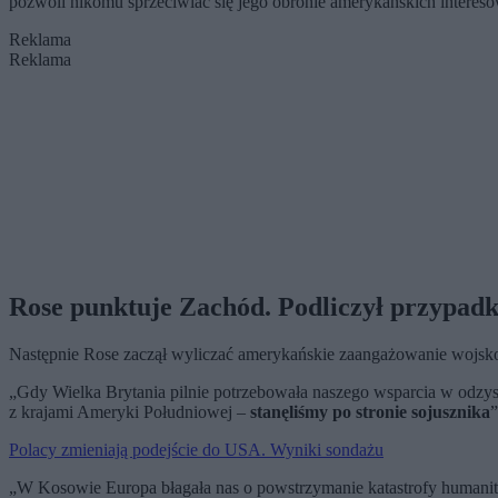
pozwoli nikomu sprzeciwiać się jego obronie amerykańskich interesó
Reklama
Reklama
Rose punktuje Zachód. Podliczył przypad
Następnie Rose zaczął wyliczać amerykańskie zaangażowanie wojs
„Gdy Wielka Brytania pilnie potrzebowała naszego wsparcia w odzys
z krajami Ameryki Południowej –
stanęliśmy po stronie sojusznika
”
Polacy zmieniają podejście do USA. Wyniki sondażu
„W Kosowie Europa błagała nas o powstrzymanie katastrofy humani