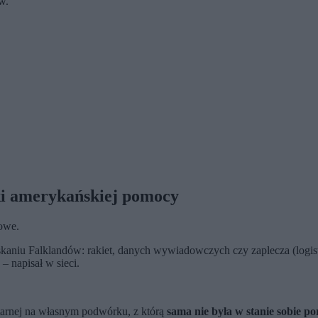
w.
ki amerykańskiej pomocy
kowe.
kaniu Falklandów: rakiet, danych wywiadowczych czy zaplecza (logist
 – napisał w sieci.
tarnej na własnym podwórku, z którą
sama nie była w stanie sobie po