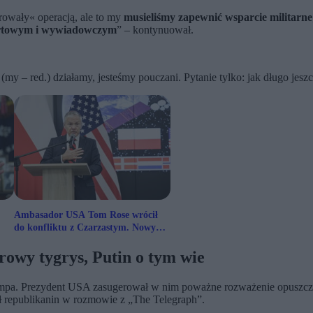
erowały« operacją, ale to my
musieliśmy zapewnić wsparcie militarne
portowym i wywiadowczym
” – kontynuował.
(my – red.) działamy, jesteśmy pouczani. Pytanie tylko: jak długo jes
Ambasador USA Tom Rose wrócił
do konfliktu z Czarzastym. Nowy
komentarz
owy tygrys, Putin o tym wie
umpa. Prezydent USA zasugerował w nim poważne rozważenie opuszcze
ił republikanin w rozmowie z „The Telegraph”.