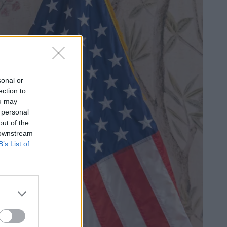
sonal or
ection to
ou may
 personal
out of the
 downstream
B’s List of