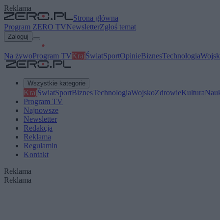
Reklama
Strona główna
Program ZERO TV
Newsletter
Zgłoś temat
Zaloguj
Na żywo
Program TV
Kraj
Świat
Sport
Opinie
Biznes
Technologia
Wojsk
Wszystkie kategorie
Kraj
Świat
Sport
Biznes
Technologia
Wojsko
Zdrowie
Kultura
Nau
Program TV
Najnowsze
Newsletter
Redakcja
Reklama
Regulamin
Kontakt
Reklama
Reklama