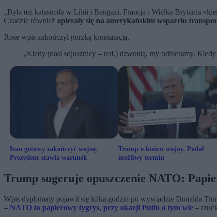
„Była też katastrofa w Libii i Bengazi. Francja i Wielka Brytania »ki
Czadzie również
opierały się na amerykańskim wsparciu trans
Rose wpis zakończył gorzką konstatacją.
„Kiedy (nasi sojusznicy – red.) dzwonią, my odbieramy. Kiedy 
Iran gotowy zakończyć wojnę.
Trump o końcu wojny. Podał
Prezydent stawia warunek
możliwy termin
Trump sugeruje opuszczenie NATO: Papier
Wpis dyplomaty pojawił się kilka godzin po wywiadzie Donalda Tr
–
NATO to papierowy tygrys, przy okazji Putin o tym wie
– rzuc