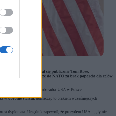
odnich partnerów.
go jeszcze?” – zastanawiał się publicznie Tom Rose.
łowach wyrazi swoją odrazę do NATO za brak poparcia dla celów
zerny wpis na portalu X ambasador USA w Polsce.
az w obronie świata
, tłumacząc to brakiem wcześniejszych
wprost dyplomata. Urzędnik zapewnił, że prezydent USA nigdy nie