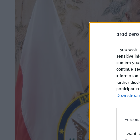
prod zero
If you wish 
sensitive in
confirm you
continue se
information 
further disc
participants
Downstream 
Persona
I want t