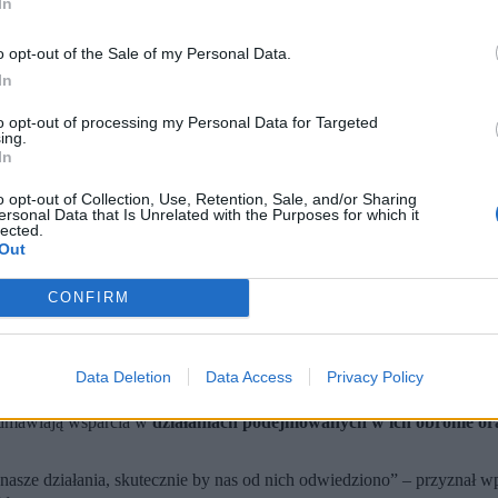
In
o opt-out of the Sale of my Personal Data.
In
to opt-out of processing my Personal Data for Targeted
ing.
In
o opt-out of Collection, Use, Retention, Sale, and/or Sharing
ersonal Data that Is Unrelated with the Purposes for which it
lected.
Out
aw / X)
oniąc ostatnich wypowiedzi Donalda Trumpa wymierzonych w zach
CONFIRM
dy (my – red.) działamy, jesteśmy pouczani. Pytanie tylko: jak dłu
USA zwróci się z orędziem do narodu, w którym w zdecydowanych s
Data Deletion
Data Access
Privacy Policy
e gdy sytuacja się odwraca?
Już niekoniecznie
" – rozpoczął swój obs
odmawiają wsparcia w
działaniach podejmowanych w ich obronie or
nasze działania, skutecznie by nas od nich odwiedziono” – przyznał 