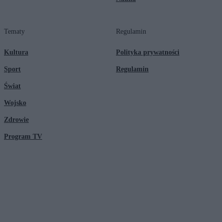
Tematy
Regulamin
Kultura
Polityka prywatności
Sport
Regulamin
Świat
Wojsko
Zdrowie
Program TV
© 2026 Kanał Zero Spółka Akcyjna