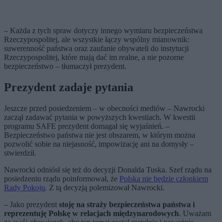
– Każda z tych spraw dotyczy innego wymiaru bezpieczeństwa
Rzeczypospolitej, ale wszystkie łączy wspólny mianownik:
suwerenność państwa oraz zaufanie obywateli do instytucji
Rzeczypospolitej, które mają dać im realne, a nie pozorne
bezpieczeństwo – tłumaczył prezydent.
Prezydent zadaje pytania
Jeszcze przed posiedzeniem – w obecności mediów – Nawrocki
zaczął zadawać pytania w powyższych kwestiach. W kwestii
programu SAFE prezydent domagał się wyjaśnień. –
Bezpieczeństwo państwa nie jest obszarem, w którym można
pozwolić sobie na niejasność, impowizację ani na domysły –
stwierdził.
Nawrocki odniósł się też do decyzji Donalda Tuska. Szef rządu na
posiedzeniu rządu poinformował, że
Polska nie będzie członkiem
Rady Pokoju
. Z tą decyzją polemizował Nawrocki.
– Jako prezydent
stoję na straży bezpieczeństwa państwa i
reprezentuję Polskę w relacjach międzynarodowych
. Uważam