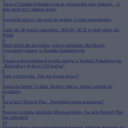
Afera w Szpitalu Południowym to wierzchołek góry lodowej. „A
góra może być całkiem spora”
2
Nawrocki niszczy, ale wajb się zgadza. O roku prezydentury
3
Upały do 38 stopni i nawałnice. IMGW i RCB wydały alerty dla
Polski
4
Mniej łóżek dla pacjentów, więcej gabinetów dla lekarzy.
Ujawniamy zmiany w Szpitalu Południowym
5
Trzaskowski przedstawił wyniki audytu w Szpitalu Południowym.
„Rekordowy dyżur to 110 godzin”
6
Tusk o Giertychu: „Nie jest świętą krową”
7
Tragiczna śmierć 15-latki. Śledczy milczą, rodzice apelują do
świadków
8
Na to liczy Rozwój Plus. „Potrzebują mięsa armatniego”
9
Pierwszy przelew dla klubu Morawieckiego. Na razie Rozwój Plus
bez subwencji
10
Mazurek pyta o koszt prezydenckiej imprezy. Minister: Szczerze, to