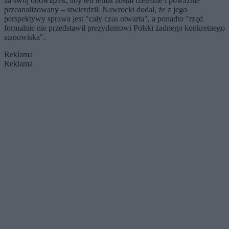
za swój obowiązek, aby ten temat został rzetelnie i poważnie
przeanalizowany – stwierdził. Nawrocki dodał, że z jego
perspektywy sprawa jest "cały czas otwarta", a ponadto "rząd
formalnie nie przedstawił prezydentowi Polski żadnego konkretnego
stanowiska".
Reklama
Reklama