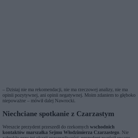
–
Dzisiaj nie ma rekomendacji, nie ma rzeczowej analizy, nie ma
opinii pozytywnej, ani opinii negatywnej. Moim zdaniem to głęboko
niepoważne – mówił dalej Nawrocki.
Niechciane spotkanie z Czarzastym
Wreszcie prezydent przeszedł do rzekomych
wschodnich
kontaktów marszałka Sejmu Włodzimierza Czarzastego
. Nie
zabrakło przy tej okazji uszczypliwości, prezydent zwrócił uwagę,