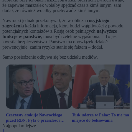
że zapewne marszałek wolałby spędzać czas z kimś innym, sam
dodał, że również wolałby przebywać z kimś innym.
Nawrocki jednak przekonywał, że w obliczu
rosyjskiego
zagrożenia
każda informacja, która budzi wątpliwości z powodu
potencjalnych kontaktów z Rosją osób pełniących
najwyższe
funkcje w państwie
, musi być rzetelnie wyjaśniona. – To jest
kwestia bezpieczeństwa. Państwo ma obowiązek działać
prewencyjnie, zanim ryzyko stanie się faktem – dodał.
Samo posiedzenie odbywa się bez udziału mediów.
Czarzasty atakuje Nawrockiego
Tusk uderza w Pałac: To nie ma 
przed RBN. Pyta o przeszłość i
miejsce do boksowania
Najpopularniejsze
znajomości
1