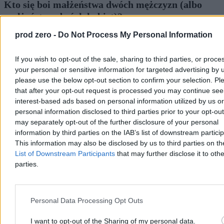
Kto się boi małżeństwa dwóch mężczyzn (albo
małżeństwa dwóch kobiet)?
Komu szkodzi to, że państwo uzna więź, która już istnieje: prawną,
prod zero -
Do Not Process My Personal Information
osobistą, rodzinną, życiową? Kogo i dlaczego boli to, że państwo
nazwie rzeczy po imieniu: małżeństwo – dwie osoby, wspólne
If you wish to opt-out of the sale, sharing to third parties, or proce
życie, wspólna odpowiedzialność? Kto właściwie boi się
your personal or sensitive information for targeted advertising by 
małżeństwa dwóch mężczyzn albo dwóch kobiet?
please use the below opt-out section to confirm your selection. Pl
that after your opt-out request is processed you may continue see
interest-based ads based on personal information utilized by us or
Sylwia Spurek
personal information disclosed to third parties prior to your opt-ou
Dzisiaj 18:11
may separately opt-out of the further disclosure of your personal
18 min
information by third parties on the IAB’s list of downstream partici
Reklama
This information may also be disclosed by us to third parties on t
Reklama
List of Downstream Participants
that may further disclose it to othe
parties.
Personal Data Processing Opt Outs
I want to opt-out of the Sharing of my personal data.