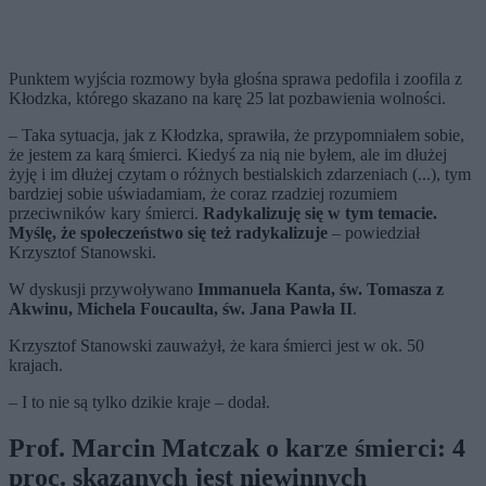
Punktem wyjścia rozmowy była głośna sprawa pedofila i zoofila z
Kłodzka, którego skazano na karę 25 lat pozbawienia wolności.
– Taka sytuacja, jak z Kłodzka, sprawiła, że przypomniałem sobie,
że jestem za karą śmierci. Kiedyś za nią nie byłem, ale im dłużej
żyję i im dłużej czytam o różnych bestialskich zdarzeniach (...), tym
bardziej sobie uświadamiam, że coraz rzadziej rozumiem
przeciwników kary śmierci.
Radykalizuję się w tym temacie.
Myślę, że społeczeństwo się też radykalizuje
– powiedział
Krzysztof Stanowski.
W dyskusji przywoływano
Immanuela Kanta, św. Tomasza z
Akwinu, Michela Foucaulta, św. Jana Pawła II
.
Krzysztof Stanowski zauważył, że kara śmierci jest w ok. 50
krajach.
– I to nie są tylko dzikie kraje – dodał.
Prof. Marcin Matczak o karze śmierci: 4
proc. skazanych jest niewinnych