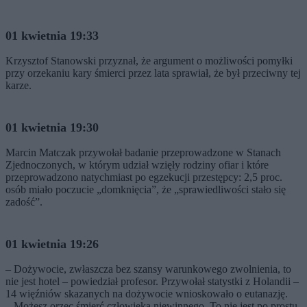
01 kwietnia 19:33
Krzysztof Stanowski przyznał, że argument o możliwości pomyłki
przy orzekaniu kary śmierci przez lata sprawiał, że był przeciwny tej
karze.
01 kwietnia 19:30
Marcin Matczak przywołał badanie przeprowadzone w Stanach
Zjednoczonych, w którym udział wzięły rodziny ofiar i które
przeprowadzono natychmiast po egzekucji przestępcy: 2,5 proc.
osób miało poczucie „domknięcia”, że „sprawiedliwości stało się
zadość”.
01 kwietnia 19:26
– Dożywocie, zwłaszcza bez szansy warunkowego zwolnienia, to
nie jest hotel – powiedział profesor. Przywołał statystki z Holandii –
14 więźniów skazanych na dożywocie wnioskowało o eutanazję.
– Możesz orzec śmierć człowieka niewinnego. To nie jest po prostu