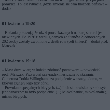
pomyłka. To jest sytuacja, gdzie zmienia się cała filozofia państwa –
dodał.
01 kwietnia 19:20
– Badania pokazują, że ok. 4 proc. skazanych na karę śmierci jest
niewinnych. Po 1976 r. według danych ze Stanów Zjednoczonych
202 osoby zostały zwolnione z death row (celi śmierci) – dodał prof.
Matczak.
01 kwietnia 19:18
– Masz dużą wiarę w ludzką zdolność poznawczą – powiedział
prof. Matczak. Przywołał przypadek niesłusznego skazania
Camerona Todda Willinghama za podpalenie własnego domu, w
którym zginęły jego trzy córki.
– Powołano specjalnych biegłych. (...) I ich stanowisko było dosyć
jednoznaczne: to było podpalenie. (...) Miałeś naukę, miałeś analizę,
miałeś biegłych.