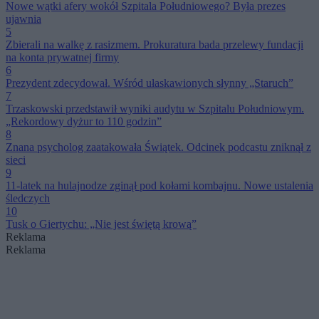
Nowe wątki afery wokół Szpitala Południowego? Była prezes
ujawnia
5
Zbierali na walkę z rasizmem. Prokuratura bada przelewy fundacji
na konta prywatnej firmy
6
Prezydent zdecydował. Wśród ułaskawionych słynny „Staruch”
7
Trzaskowski przedstawił wyniki audytu w Szpitalu Południowym.
„Rekordowy dyżur to 110 godzin”
8
Znana psycholog zaatakowała Świątek. Odcinek podcastu zniknął z
sieci
9
11-latek na hulajnodze zginął pod kołami kombajnu. Nowe ustalenia
śledczych
10
Tusk o Giertychu: „Nie jest świętą krową”
Reklama
Reklama