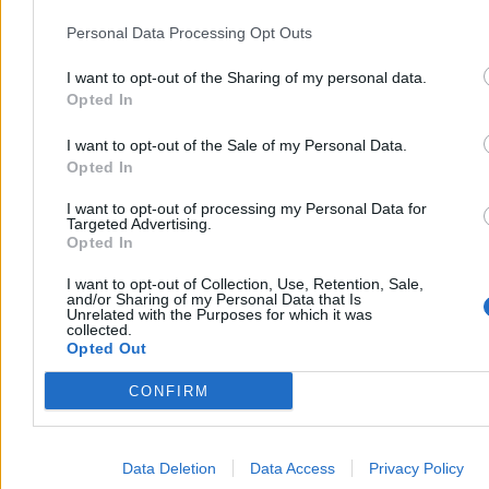
01 kwietnia 18:57
Personal Data Processing Opt Outs
– Uważam, że on poniekąd dokonał morderstwa, zabił pewną
cząstkę swoich ofiar. Odebrał na zawsze godność tym osobom,
I want to opt-out of the Sharing of my personal data.
poczucie wartości, być może w dłuższej perspektywie odebrał życie
Opted In
– skomentował Stanowski.
I want to opt-out of the Sale of my Personal Data.
Opted In
01 kwietnia 18:54
I want to opt-out of processing my Personal Data for
– Jeżeli uważamy, że ten człowiek zasługuje na odpłatę za to, co
Targeted Advertising.
zrobił i ta odpłata powinna wyrównać to, co on zrobił, to dlaczego
Opted In
to ma być śmierć? – zapytał Marcin Matczak.
I want to opt-out of Collection, Use, Retention, Sale,
and/or Sharing of my Personal Data that Is
Unrelated with the Purposes for which it was
01 kwietnia 18:52
collected.
Opted Out
Profesor przywołał Michela Foucault, autora „Nadzorować i karać”.
CONFIRM
01 kwietnia 18:49
Data Deletion
Data Access
Privacy Policy
Prof. Matczak przywołał Immanuela Kanta: