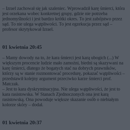
– Izrael zachował się jak szaleniec. Wprowadził karę śmierci, która
jest orzekana wobec konkretnej grupy, gdzie nie potrzeba
jednomyślności i jest bardzo krótki okres. To jest zabójstwo przez
sąd. To nie ulega wątpliwości. To jest egzekucja przez sąd –
profesor skrytykował Izrael.
01 kwietnia 20:45
– Mamy dowody na to, że kara śmierci jest karą ubogich (...) W
większym procencie ludzie mało zamożni, biedni są skazywani na
karę śmierci, dlatego że bogatych stać na dobrych prawników,
którzy są w stanie rozmontować procedurę, pokazać wątpliwości –
przedstawił kolejny argument przeciwko karze śmierci prof.
Matczak.
– Jest to kara dyskryminacyjna. Nie ulega wątpliwości, że jest to
kara rasistowska. W Stanach Zjednoczonych ona jest karą
rasistowską. Ona powoduje większe skazanie osób o niebiałym
kolorze skóry – dodał.
01 kwietnia 20:37