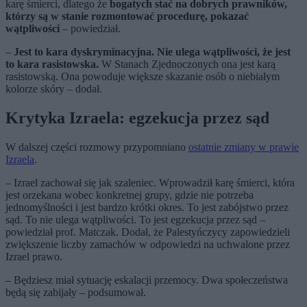
karę śmierci, dlatego że
bogatych stać na dobrych prawników,
którzy są w stanie rozmontować procedurę, pokazać
wątpliwości
– powiedział.
–
Jest to kara dyskryminacyjna. Nie ulega wątpliwości, że jest
to kara rasistowska.
W Stanach Zjednoczonych ona jest karą
rasistowską. Ona powoduje większe skazanie osób o niebiałym
kolorze skóry – dodał.
Krytyka Izraela: egzekucja przez sąd
W dalszej części rozmowy przypomniano
ostatnie zmiany w prawie
Izraela
.
– Izrael zachował się jak szaleniec. Wprowadził karę śmierci, która
jest orzekana wobec konkretnej grupy, gdzie nie potrzeba
jednomyślności i jest bardzo krótki okres. To jest zabójstwo przez
sąd. To nie ulega wątpliwości. To jest egzekucja przez sąd –
powiedział prof. Matczak. Dodał, że Palestyńczycy zapowiedzieli
zwiększenie liczby zamachów w odpowiedzi na uchwalone przez
Izrael prawo.
– Będziesz miał sytuację eskalacji przemocy. Dwa społeczeństwa
będą się zabijały – podsumował.