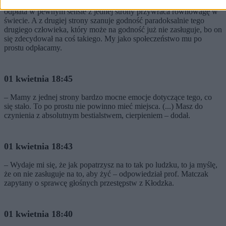
– Odpłata za coś, co jest tak obrzydliwe powinna być pełna. I ta
odpłata w pewnym sensie z jednej strony przywraca równowagę w
świecie. A z drugiej strony szanuje godność paradoksalnie tego
drugiego człowieka, który może na godność już nie zasługuje, bo on
się zdecydował na coś takiego. My jako społeczeństwo mu po
prostu odpłacamy.
01 kwietnia 18:45
– Mamy z jednej strony bardzo mocne emocje dotyczące tego, co
się stało. To po prostu nie powinno mieć miejsca. (...) Masz do
czynienia z absolutnym bestialstwem, cierpieniem – dodał.
01 kwietnia 18:43
– Wydaje mi się, że jak popatrzysz na to tak po ludzku, to ja myślę,
że on nie zasługuje na to, aby żyć – odpowiedział prof. Matczak
zapytany o sprawcę głośnych przestępstw z Kłodzka.
01 kwietnia 18:40