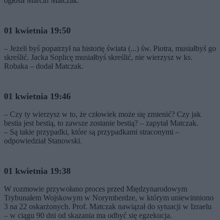
ogłosił Marcin Matczak.
01 kwietnia 19:50
– Jeżeli byś popatrzył na historię świata (...) św. Piotra, musiałbyś go
skreślić. Jacka Soplicę musiałbyś skreślić, nie wierzysz w ks.
Robaka – dodał Matczak.
01 kwietnia 19:46
– Czy ty wierzysz w to, że człowiek może się zmienić? Czy jak
bestia jest bestią, to zawsze zostanie bestią? – zapytał Matczak.
– Są takie przypadki, które są przypadkami straconymi –
odpowiedział Stanowski.
01 kwietnia 19:38
W rozmowie przywołano proces przed Międzynarodowym
Trybunałem Wojskowym w Norymberdze, w którym uniewinniono
3 na 22 oskarżonych. Prof. Matczak nawiązał do sytuacji w Izraelu
– w ciągu 90 dni od skazania ma odbyć się egzekucja.