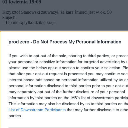
01 kwietnia 19:09
Krzysztof Stanowski zauważył, że kara śmierci jest w ok. 50
krajach.
– I to nie są tylko dzikie kraje.
01 kwietnia 19:07
prod zero -
Do Not Process My Personal Information
Marcin Matczak zauważył, że stanowisko Kościoła katolickiego
zmieniło się m.in. za sprawą działalności papieża-Polaka Jana Pawła
If you wish to opt-out of the sale, sharing to third parties, or proce
II.
your personal or sensitive information for targeted advertising by 
– Z punktu widzenia szacunku dla godności życia jako daru od
please use the below opt-out section to confirm your selection. Pl
Boga nasz papież mówi: to nie jest dobre rozwiązanie. I do dopina
that after your opt-out request is processed you may continue see
papież Franciszek, zmieniając katechizm Kościoła katolickiego.
interest-based ads based on personal information utilized by us or
personal information disclosed to third parties prior to your opt-ou
may separately opt-out of the further disclosure of your personal
01 kwietnia 19:03
information by third parties on the IAB’s list of downstream partici
This information may also be disclosed by us to third parties on t
– Społeczeństwo jest jak ciało, jak organizm. Jeżeli w ciele masz
chory członek, rękę, nogę, to ją odcinasz, bo ona cię zabije –
List of Downstream Participants
that may further disclose it to othe
przypomniał nauki Tomasza z Akwinu prof. Marcin Matczak.
parties.