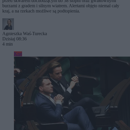
przed skwarem dochodzącym do 38 stopni oraz gwałtownymi
burzami z gradem i silnym wiatrem. Alertami objęto niemal cały
kraj, a na rzekach możliwe są podtopienia.
Agnieszka Waś-Turecka
Dzisiaj 08:36
4 min
Kraj