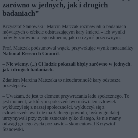
zarówno w jednych, jak i drugich
badaniach”
Krzysztof Stanowski i Marcin Matczak rozmawiali o badaniach
mówiących o efekcie odstraszającym kary śmierci – ich wyniki
mówiły zarówno o jego istnieniu, jak i o czymś przeciwnym.
Prof. Matczak podsumował wątek, przywołując wynik metaanalizy
National Research Council
:
–
Nie wiemy. (...) Ci ludzie pokazali błędy zarówno w jednych,
jak i drugich badaniach.
Zdaniem Marcina Matczaka to nieuchronność kary odstrasza
przestępców.
– Uważam, że jest to element przywracania ładu społecznego. To
jest moment, w którym społeczeństwo mówi: ten człowiek
wykluczył się z naszej społeczności, wykluczył się z
człowieczeństwa i nie ma żadnego powodu, byśmy go dalej
utrzymywali przy życiu sztucznie tylko dlatego, że nie mamy
odwagi go tego życia pozbawić – skomentował Krzysztof
Stanowski.