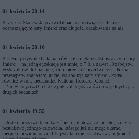
01 kwietnia 20:14
Krzysztof Stanowski przywołał badania mówiące o efekcie
odstraszającym kary śmierci oraz długości oczekiwania na nią.
01 kwietnia 20:10
Profesor przywołał badania mówiące o efekcie odstraszającym kary
śmierci – na jedną egzekucję jest mniej o 7-8, a nawet 18 zabójstw.
Wskazał również badanie, które mówi coś przeciwnego – liczba
przestępstw spada tam, gdzie jest abolicja kary śmierci. Podał
również wynik metaanalizy National Research Council:
– Nie wiemy. (...) Ci ludzie pokazali błędy zarówno w jednych, jak i
drugich badaniach.
01 kwietnia 19:55
– Jestem przeciwnikiem kary śmierci, dlatego, że nie chcę, żeby za
bestialstwo jednego człowieka, którego już nie mogę ukarać,
cierpieli niewinni ludzie. I to jest dla mnie podstawowy argument –