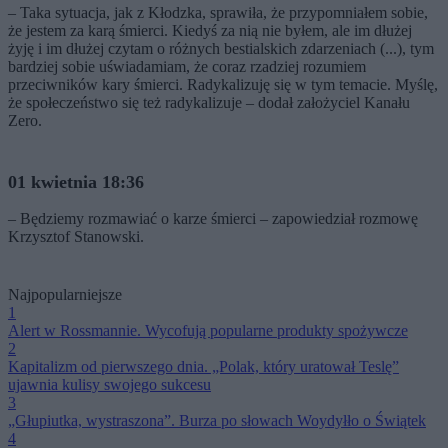
– Taka sytuacja, jak z Kłodzka, sprawiła, że przypomniałem sobie,
że jestem za karą śmierci. Kiedyś za nią nie byłem, ale im dłużej
żyję i im dłużej czytam o różnych bestialskich zdarzeniach (...), tym
bardziej sobie uświadamiam, że coraz rzadziej rozumiem
przeciwników kary śmierci. Radykalizuję się w tym temacie. Myślę,
że społeczeństwo się też radykalizuje – dodał założyciel Kanału
Zero.
01 kwietnia 18:36
– Będziemy rozmawiać o karze śmierci – zapowiedział rozmowę
Krzysztof Stanowski.
Najpopularniejsze
1
Alert w Rossmannie. Wycofują popularne produkty spożywcze
2
Kapitalizm od pierwszego dnia. „Polak, który uratował Teslę”
ujawnia kulisy swojego sukcesu
3
„Głupiutka, wystraszona”. Burza po słowach Woydyłło o Świątek
4