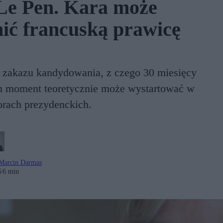
Le Pen. Kara może
ić francuską prawicę
y zakazu kandydowania, z czego 30 miesięcy
n moment teoretycznie może wystartować w
rach prezydenckich.
Marcin Darmas
6
6 min