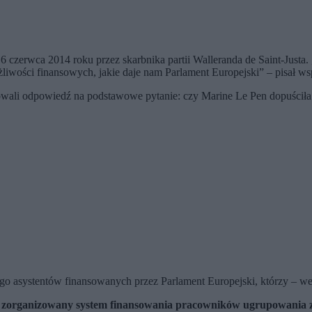
erwca 2014 roku przez skarbnika partii Walleranda de Saint-Justa. „N
liwości finansowych, jakie daje nam Parlament Europejski” – pisał w
zowali odpowiedź na podstawowe pytanie: czy Marine Le Pen dopuściła
o asystentów finansowanych przez Parlament Europejski, którzy – wed
 zorganizowany system finansowania pracowników ugrupowania z