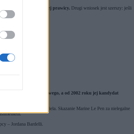
anse francuskiej skrajnej prawicy.
Drugi wniosek jest szerszy: jeśli
oś zupełnie innego.
o Zgromadzenia Narodowego, a od 2002 roku jej kandydat
wiedziami swojego założyciela. Skazanie Marine Le Pen za nielegalne
lishmentem.
cy – Jordana Bardelli.