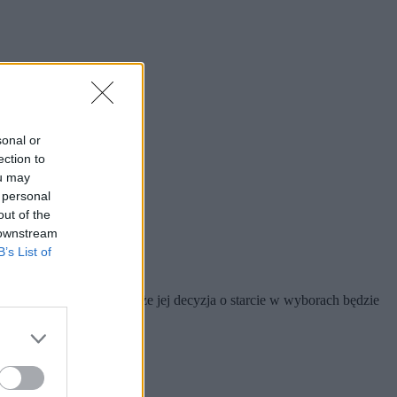
sonal or
ection to
ou may
 personal
out of the
 downstream
B’s List of
wcześniej zapowiadała, że jej decyzja o starcie w wyborach będzie
tenie TF1.