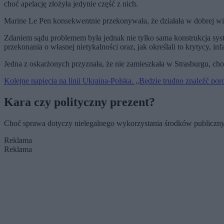
choć apelację złożyła jedynie część z nich.
Marine Le Pen konsekwentnie przekonywała, że działała w dobrej w
Zdaniem sądu problemem była jednak nie tylko sama konstrukcja syst
przekonania o własnej nietykalności oraz, jak określali to krytycy, in
Jedna z oskarżonych przyznała, że nie zamieszkała w Strasburgu, ch
Kolejne napięcia na linii Ukraina-Polska. „Będzie trudno znaleźć po
Kara czy polityczny prezent?
Choć sprawa dotyczy nielegalnego wykorzystania środków publiczn
Reklama
Reklama