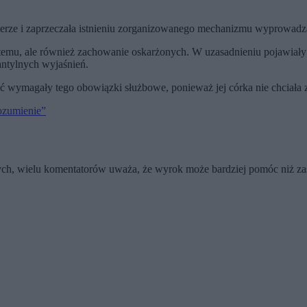
ierze i zaprzeczała istnieniu zorganizowanego mechanizmu wyprowadz
emu, ale również zachowanie oskarżonych. W uzasadnieniu pojawiały si
fantylnych wyjaśnień.
oć wymagały tego obowiązki służbowe, ponieważ jej córka nie chciała 
rozumienie”
ych, wielu komentatorów uważa, że wyrok może bardziej pomóc niż 