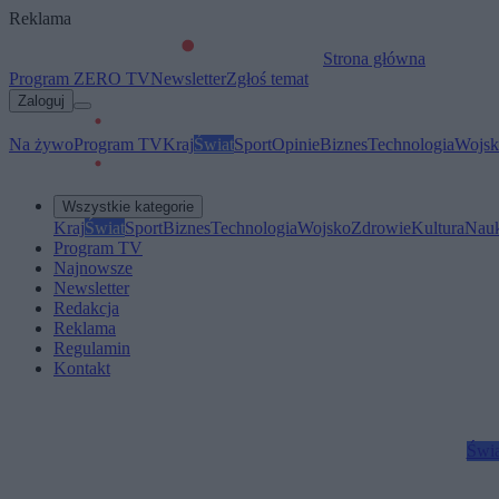
Reklama
Strona główna
Program ZERO TV
Newsletter
Zgłoś temat
Zaloguj
Na żywo
Program TV
Kraj
Świat
Sport
Opinie
Biznes
Technologia
Wojsk
Wszystkie kategorie
Kraj
Świat
Sport
Biznes
Technologia
Wojsko
Zdrowie
Kultura
Nau
Program TV
Najnowsze
Newsletter
Redakcja
Reklama
Regulamin
Kontakt
Świa