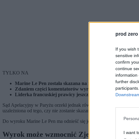
prod zero
If you wish 
sensitive in
confirm you
continue se
TYLKO NA
information 
further disc
Marine Le Pen została skazana na zakaz kandydowania ora
participants
Zdaniem części komentatorów wyrok może wzmocnić Zjedno
Liderka francuskiej prawicy jeszcze dziś odniesie się do or
Downstream 
Sąd Apelacyjny w Paryżu orzekł jednak również wobec liderki Zjedno
uzależniona od tego, czy nie zostanie skazana na obowiązek noszenia 
Persona
Do wyroku Marine Le Pen ma odnieść się jeszcze dziś podczas wywi
I want t
Wyrok może wzmocnić Zjednoczenie Nar