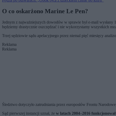
Pędził po bulwarach. „Obok ojca z dzieckiem ciśnie 80 km/h”
O co oskarżono Marine Le Pen?
Jednym z najważniejszych dowodów w sprawie był e-mail wysłany 16 cz
będziemy drastycznie oszczędzać i nie wykorzystamy wszystkich moż
Trzej sędziowie sądu apelacyjnego przez niemal pięć miesięcy anali
Reklama
Reklama
Śledztwo dotyczyło zatrudniania przez europosłów Frontu Narodoweg
Sąd pierwszej instancji uznał, że
w latach 2004–2016 funkcjonował