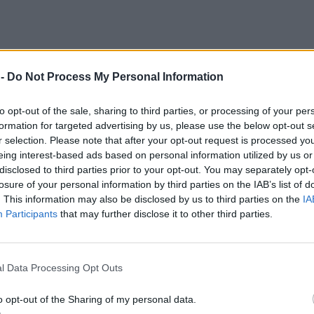
 -
Do Not Process My Personal Information
to opt-out of the sale, sharing to third parties, or processing of your per
formation for targeted advertising by us, please use the below opt-out s
r selection. Please note that after your opt-out request is processed y
eing interest-based ads based on personal information utilized by us or
disclosed to third parties prior to your opt-out. You may separately opt-
losure of your personal information by third parties on the IAB’s list of
z rok dozoru elektronicznego.
. This information may also be disclosed by us to third parties on the
IA
czenie Narodowe zamiast je osłabić.
zeczenia w telewizji TF1.
Participants
that may further disclose it to other third parties.
czenia Narodowego rok dozoru elektronicznego. To istotne, ponieważ 
elektronicznej bransoletki.
l Data Processing Opt Outs
adu w głównym wydaniu dziennika telewizyjnego o godz. 20.00 na an
o opt-out of the Sharing of my personal data.
odowe