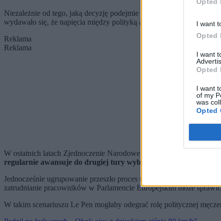
Opted 
Niezależnie od tego, jaką decyzję podejmie Marine Le Pen, jedno w
wydawało się, że napięcia między polityką a wymiarem sprawiedliwoś
I want t
Opted 
Reklama
Reklama
I want 
Advertis
Opted 
I want t
of my P
was col
Opted 
W ostatnich latach Zjednoczenie Narodowe osiągało kolejne sukces
regularnie awansuje do drugiej tury wyborów prezydenckich.
Jednocześnie ugrupowanie przeszło proces tzw. dediabolizacji. Prze
zatrudnianie pracowników w Parlamencie Europejskim może sprawić,
W takim scenariuszu Le Pen mogłaby odegrać rolę politycznej męczen