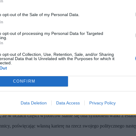
In
ydaje się pewne –
wyrok może paradoksalnie zwiększyć polityczne sz
ci są wyłącznie polską specyfiką, francuska rzeczywistość pokazuje c
o opt-out of the Sale of my Personal Data.
In
to opt-out of processing my Personal Data for Targeted
ing.
In
o opt-out of Collection, Use, Retention, Sale, and/or Sharing
ersonal Data that Is Unrelated with the Purposes for which it
lected.
Out
CONFIRM
y wyborcze.
Partia wprowadziła rekordową liczbę deputowanych d
Data Deletion
Data Access
Privacy Policy
stało być utożsamiane wyłącznie z antysemickimi i rasistowskimi wypo
 że w oczach części wyborców stanie się ona symbolem walki z estab
nicy, poświęcając własną karierę na rzecz swojego politycznego następ