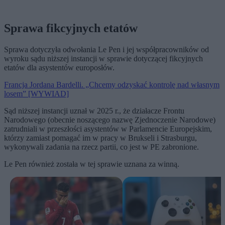
Sprawa fikcyjnych etatów
Sprawa dotyczyła odwołania Le Pen i jej współpracowników od
wyroku sądu niższej instancji w sprawie dotyczącej fikcyjnych
etatów dla asystentów europosłów.
Francja Jordana Bardelli. „Chcemy odzyskać kontrolę nad własnym
losem” [WYWIAD]
Sąd niższej instancji uznał w 2025 r., że działacze Frontu
Narodowego (obecnie noszącego nazwę Zjednoczenie Narodowe)
zatrudniali w przeszłości asystentów w Parlamencie Europejskim,
którzy zamiast pomagać im w pracy w Brukseli i Strasburgu,
wykonywali zadania na rzecz partii, co jest w PE zabronione.
Le Pen również została w tej sprawie uznana za winną.