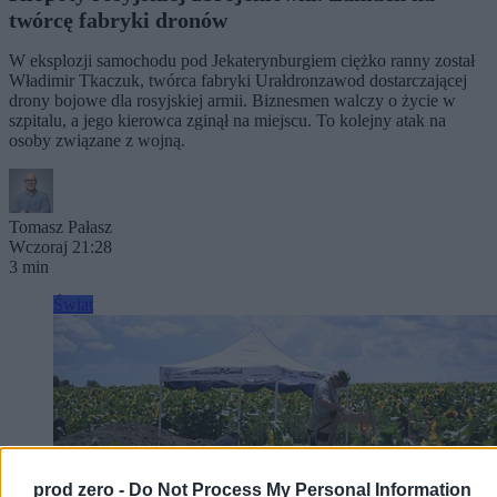
twórcę fabryki dronów
W eksplozji samochodu pod Jekaterynburgiem ciężko ranny został
Władimir Tkaczuk, twórca fabryki Urałdronzawod dostarczającej
drony bojowe dla rosyjskiej armii. Biznesmen walczy o życie w
szpitalu, a jego kierowca zginął na miejscu. To kolejny atak na
osoby związane z wojną.
Tomasz Pałasz
Wczoraj 21:28
3 min
Świat
prod zero -
Do Not Process My Personal Information