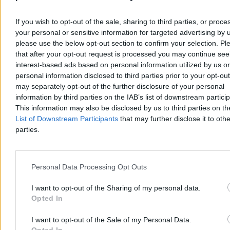
If you wish to opt-out of the sale, sharing to third parties, or proce
your personal or sensitive information for targeted advertising by 
please use the below opt-out section to confirm your selection. Pl
that after your opt-out request is processed you may continue see
interest-based ads based on personal information utilized by us or
Polska rozmawia z Ukrainą. Są nowe ustalenia ws.
personal information disclosed to third parties prior to your opt-ou
poszukiwań i ekshumacji
may separately opt-out of the further disclosure of your personal
information by third parties on the IAB’s list of downstream partici
We Lwowie odbyło się posiedzenie polsko-ukraińskiej Grupy
This information may also be disclosed by us to third parties on t
Roboczej ds. Godnych Pochówków. Przewodniczący Rady ds.
List of Downstream Participants
that may further disclose it to othe
Współpracy z Ukrainą Paweł Kowal oraz wiceminister kultury
parties.
Ukrainy Iwan Werbycki podsumowali dotychczasowe prace
poszukiwawcze i omówili wnioski dotyczące kolejnych lokalizacji.
Personal Data Processing Opt Outs
Tomasz Pałasz
I want to opt-out of the Sharing of my personal data.
Wczoraj 20:30
Opted In
3 min
Reklama
Reklama
I want to opt-out of the Sale of my Personal Data.