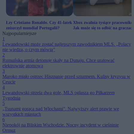
Łzy Cristiano Ronaldo. Czy 41-latek
Xbox zwalnia tysiące pracownikó
zniszczył mundial Portugalii?
Jak może się to odbić na graczac
Najpopularniejsze
1
Lewandowski może zostać najlepszym zawodnikiem MLS. „Polacy
nie wiedzą, o czym mówią”
2
Rumuńska armia detonuje skały na Dunaju. Chce uratować
elektrownię atomową
3
Maroko miało ostrzec Hiszpanię przed szturmem. Kulisy kryzysu w
Ceucie
4
Lewandowski strzela dwa gole, MLS ogłasza go Piłkarzem
Tygodnia
5
„Tsunami gorąca nad Włochami”. Najwyższy alert prawie we
wszystkich miastach
6
Niepokój na Bliskim Wschodzie. Nocny incydent w cieśninie
Ormuz