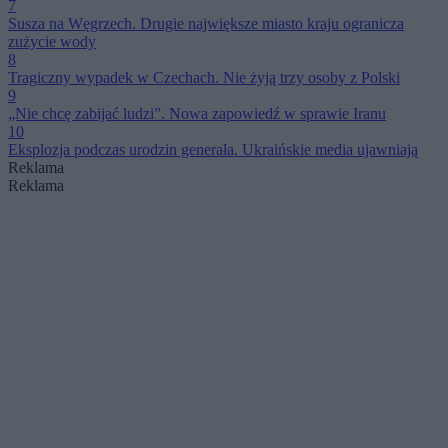
7
Susza na Węgrzech. Drugie największe miasto kraju ogranicza
zużycie wody
8
Tragiczny wypadek w Czechach. Nie żyją trzy osoby z Polski
9
„Nie chcę zabijać ludzi”. Nowa zapowiedź w sprawie Iranu
10
Eksplozja podczas urodzin generała. Ukraińskie media ujawniają
Reklama
Reklama