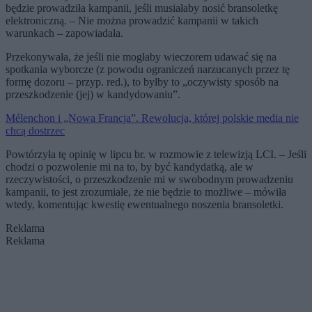
będzie prowadziła kampanii, jeśli musiałaby nosić bransoletkę
elektroniczną. – Nie można prowadzić kampanii w takich
warunkach – zapowiadała.
Przekonywała, że jeśli nie mogłaby wieczorem udawać się na
spotkania wyborcze (z powodu ograniczeń narzucanych przez tę
formę dozoru – przyp. red.), to byłby to „oczywisty sposób na
przeszkodzenie (jej) w kandydowaniu”.
Mélenchon i „Nowa Francja”. Rewolucja, której polskie media nie
chcą dostrzec
Powtórzyła tę opinię w lipcu br. w rozmowie z telewizją LCI. – Jeśli
chodzi o pozwolenie mi na to, by być kandydatką, ale w
rzeczywistości, o przeszkodzenie mi w swobodnym prowadzeniu
kampanii, to jest zrozumiałe, że nie będzie to możliwe – mówiła
wtedy, komentując kwestię ewentualnego noszenia bransoletki.
Reklama
Reklama