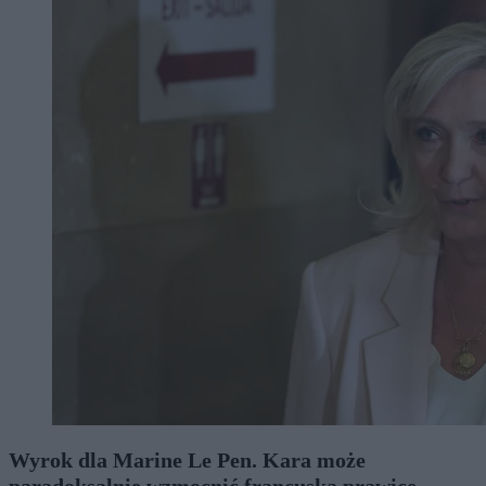
Wyrok dla Marine Le Pen. Kara może
paradoksalnie wzmocnić francuską prawicę