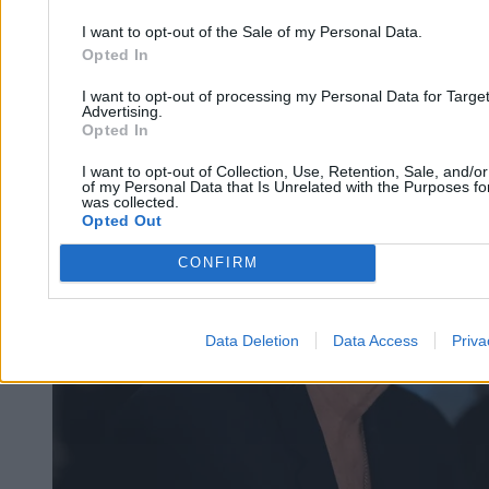
26.02.2026
3 min
I want to opt-out of the Sale of my Personal Data.
Opted In
Świat
I want to opt-out of processing my Personal Data for Targe
Advertising.
Opted In
I want to opt-out of Collection, Use, Retention, Sale, and/o
of my Personal Data that Is Unrelated with the Purposes for
was collected.
Opted Out
CONFIRM
Data Deletion
Data Access
Priva