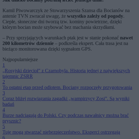
Kamil Piwowarczyk ze Stowarzyszenia Szansa dla Bocianów na
antenie TVN zwracał uwagę, że
wszystko zależy od pogody
.
Ciepłe, słoneczne dni tworzą tzw. kominy powietrzne, dzięki
którym bocian może szybować bez machania skrzydłami.
– Przy sprzyjających warunkach ptak jest w stanie pokonać
nawet
200 kilometrów dziennie
– podkreśla ekspert. Cała trasa jest na
bieżąco monitorowana dzięki sygnałom GPS.
Najpopularniejsze
1
„Rosyjski dzięcioł” z Czarnobyla. Historia jednej z największych
tajemnic ZSRR
2
To ostatni etap przed odlotem. Bociany rozpoczęły przygotowania
3
Coraz bliżej rozwiązania zagadki „wampirzycy Zosi”. Są wyniki
badań
4
Burze nadciągają do Polski. Czy podczas nawałnicy można brać
prysznic?
5
Tuje mogą stwarzać niebezpieczeństwo. Eksperci ostrzegają
6