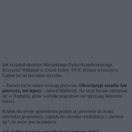
Jak wyjaśnił dyrektor Mazurskiego Parku Krajobrazowego,
Krzysztof Wittbrodt w Dzień Dobry TVN, Krutek wyruszył z
Egiptu już na początku stycznia.
– Zazwyczaj to samce wracają pierwsze.
Obowiązuje zasada: kto
pierwszy, ten lepszy
– mówił Wittbrodt. Na razie bocian zatrzymał
się w Rumunii, gdzie warunki pogodowe nie sprzyjają dalszemu
lotowi.
Krutek ma swoje sprawdzone punkty po powrocie do kraju:
odwiedza gospodarzy, zagląda do ośrodka rehabilitacji i „melduje
się”, że znów jest na miejscu.
Jak daleko bociany potrafią lecieć jednego dnia?