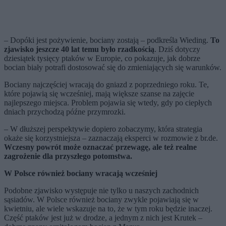
– Dopóki jest pożywienie, bociany zostają – podkreśla Wieding.
To
zjawisko jeszcze 40 lat temu było rzadkością
. Dziś dotyczy
dziesiątek tysięcy ptaków w Europie, co pokazuje, jak dobrze
bocian biały potrafi dostosować się do zmieniających się warunków.
Bociany najczęściej wracają do gniazd z poprzedniego roku. Te,
które pojawią się wcześniej, mają większe szanse na zajęcie
najlepszego miejsca. Problem pojawia się wtedy, gdy po ciepłych
dniach przychodzą późne przymrozki.
– W dłuższej perspektywie dopiero zobaczymy, która strategia
okaże się korzystniejsza – zaznaczają eksperci w rozmowie z br.de.
Wczesny powrót może oznaczać przewagę, ale też realne
zagrożenie dla przyszłego potomstwa.
W Polsce również bociany wracają wcześniej
Podobne zjawisko występuje nie tylko u naszych zachodnich
sąsiadów. W Polsce również bociany zwykle pojawiają się w
kwietniu, ale wiele wskazuje na to, że w tym roku będzie inaczej.
Część ptaków jest już w drodze, a jednym z nich jest Krutek –