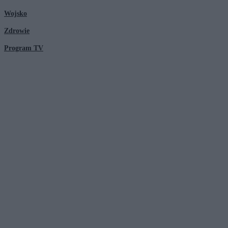
Wojsko
Zdrowie
Program TV
© 2026 Kanał Zero Spółka Akcyjna