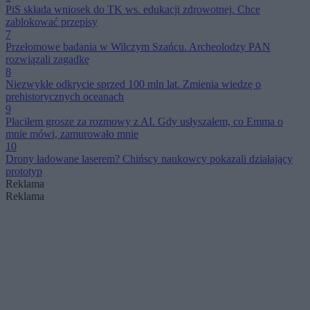
PiS składa wniosek do TK ws. edukacji zdrowotnej. Chce
zablokować przepisy
7
Przełomowe badania w Wilczym Szańcu. Archeolodzy PAN
rozwiązali zagadkę
8
Niezwykłe odkrycie sprzed 100 mln lat. Zmienia wiedzę o
prehistorycznych oceanach
9
Płaciłem grosze za rozmowy z AI. Gdy usłyszałem, co Emma o
mnie mówi, zamurowało mnie
10
Drony ładowane laserem? Chińscy naukowcy pokazali działający
prototyp
Reklama
Reklama