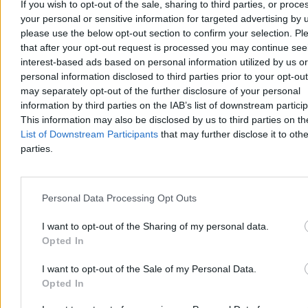
If you wish to opt-out of the sale, sharing to third parties, or proce
your personal or sensitive information for targeted advertising by 
please use the below opt-out section to confirm your selection. Pl
that after your opt-out request is processed you may continue see
To ostatni etap przed odlotem. Bociany rozpoczęły
interest-based ads based on personal information utilized by us or
przygotowania
personal information disclosed to third parties prior to your opt-ou
may separately opt-out of the further disclosure of your personal
To jeden z najbardziej charakterystycznych znaków kończącego się
lata. Na polach i łąkach w całej Polsce można już obserwować
information by third parties on the IAB’s list of downstream partici
bocianie sejmiki, a eksperci nie mają wątpliwości – wielka migracja
This information may also be disclosed by us to third parties on t
do Afryki rozpocznie się wcześniej niż zwykle.
List of Downstream Participants
that may further disclose it to othe
parties.
Bartosz Michalski
Wczoraj 10:26
Personal Data Processing Opt Outs
3 min
I want to opt-out of the Sharing of my personal data.
Nauka
Opted In
I want to opt-out of the Sale of my Personal Data.
Opted In