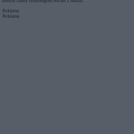
dobrze znany ornitologom bocian z Mazur.
Reklama
Reklama