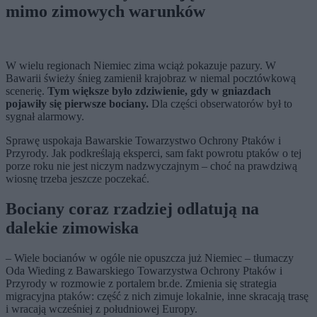
mimo zimowych warunków
W wielu regionach Niemiec zima wciąż pokazuje pazury. W
Bawarii świeży śnieg zamienił krajobraz w niemal pocztówkową
scenerię.
Tym większe było zdziwienie, gdy w gniazdach
pojawiły się pierwsze bociany.
Dla części obserwatorów był to
sygnał alarmowy.
Sprawę uspokaja Bawarskie Towarzystwo Ochrony Ptaków i
Przyrody. Jak podkreślają eksperci, sam fakt powrotu ptaków o tej
porze roku nie jest niczym nadzwyczajnym – choć na prawdziwą
wiosnę trzeba jeszcze poczekać.
Bociany coraz rzadziej odlatują na
dalekie zimowiska
– Wiele bocianów w ogóle nie opuszcza już Niemiec – tłumaczy
Oda Wieding z Bawarskiego Towarzystwa Ochrony Ptaków i
Przyrody w rozmowie z portalem br.de. Zmienia się strategia
migracyjna ptaków: część z nich zimuje lokalnie, inne skracają trasę
i wracają wcześniej z południowej Europy.