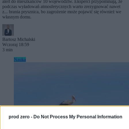
alert do mieszkańców 10 województw. Eksperci przypominają, że
podczas wyładowań atmosferycznych warto zrezygnować nawet
z... brania prysznica, bo zagrożenie może pojawić się również we
własnym domu.
Bartosz Michalski
Wczoraj 18:59
3 min
Nauka
prod zero -
Do Not Process My Personal Information