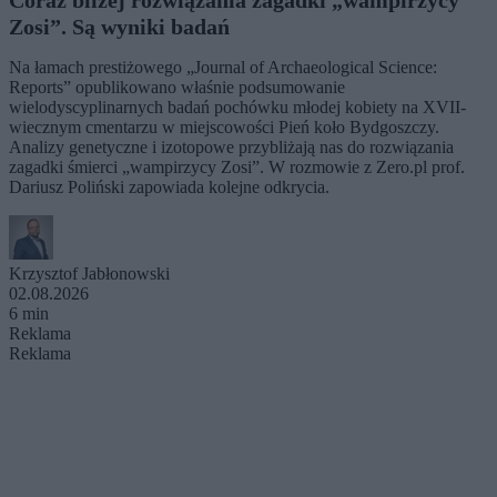
Coraz bliżej rozwiązania zagadki „wampirzycy
Zosi”. Są wyniki badań
Na łamach prestiżowego „Journal of Archaeological Science:
Reports” opublikowano właśnie podsumowanie
wielodyscyplinarnych badań pochówku młodej kobiety na XVII-
wiecznym cmentarzu w miejscowości Pień koło Bydgoszczy.
Analizy genetyczne i izotopowe przybliżają nas do rozwiązania
zagadki śmierci „wampirzycy Zosi”. W rozmowie z Zero.pl prof.
Dariusz Poliński zapowiada kolejne odkrycia.
Krzysztof Jabłonowski
02.08.2026
6 min
Reklama
Reklama