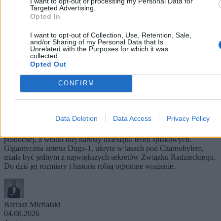
I want to opt-out of processing my Personal Data for
Targeted Advertising.
Opted In
I want to opt-out of Collection, Use, Retention, Sale,
and/or Sharing of my Personal Data that Is
Unrelated with the Purposes for which it was
collected.
Opted Out
CONFIRM
„Rosyjski dzięcioł” z Czarnobyla. Historia jednej
z największych tajemnic ZSRR
Data Deletion
Data Access
Privacy Policy
Przez lata zakłócała łączność radiową na niemal całej półkuli
północnej, a wokół niej narosły dziesiątki teorii spiskowych.
Gigantyczna antena Duga-1, ukryta w lasach pod Czarnobylem,
miała być jednym z największych sekretów Związku Radzieckiego.
Do dziś jej rozmiary i historia robią ogromne wrażenie.
Bartosz Michalski
04.08.2026