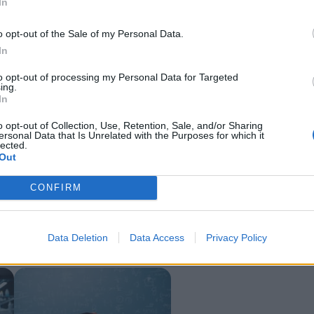
In
ępować równolegle do głębokiej reformy systemu polskiej nauki. Uwa
o opt-out of the Sale of my Personal Data.
tualnym.
In
to opt-out of processing my Personal Data for Targeted
ing.
In
o opt-out of Collection, Use, Retention, Sale, and/or Sharing
ersonal Data that Is Unrelated with the Purposes for which it
lected.
Out
CONFIRM
atowego rankingu, a w pierwszym tysiącu ląduje jeszcze tylko sześć pol
wy kraj w środku Europy.
Wiecie Państwo, jakie jeszcze kraje odnotow
Data Deletion
Data Access
Privacy Policy
. Wszystkie razem.