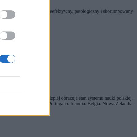
żam, że system ten jest nieefektywny, patologiczny i skorumpowany
skich szkół wyższych, najlepiej obrazuje stan systemu nauki polskiej.
ują taki właśnie wynik? Portugalia. Irlandia. Belgia. Nowa Zelandia.