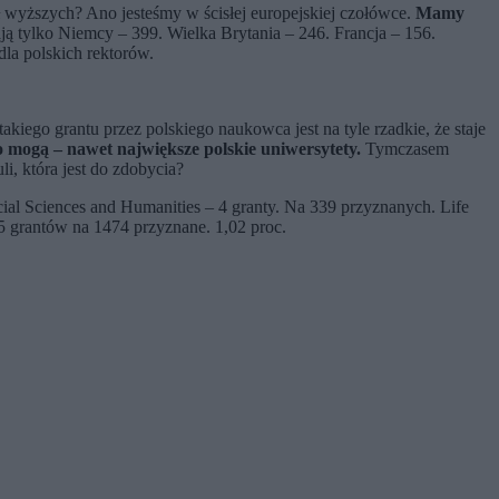
kół wyższych? Ano jesteśmy w ścisłej europejskiej czołówce.
Mamy
ą tylko Niemcy – 399. Wielka Brytania – 246. Francja – 156.
dla polskich rektorów.
kiego grantu przez polskiego naukowca jest na tyle rzadkie, że staje
o mogą – nawet największe polskie uniwersytety.
Tymczasem
li, która jest do zdobycia?
ial Sciences and Humanities – 4 granty. Na 339 przyznanych. Life
 grantów na 1474 przyznane. 1,02 proc.