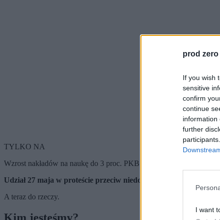
prod zero
If you wish 
sensitive in
confirm you
continue se
information 
further disc
participants
TYLKO NA
Downstream 
Wzrost nakładów na naukę do 3 proc. PKB to postulat bezdyskusyjny
Udział 27 maja w proteście przeciw niedofinansowaniu nauki to o
Persona
A teraz do rzeczy.
I want t
Kim jesteśmy?