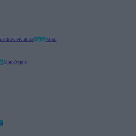
o
Zdrowie
Kultura
Nauka
Moto
ka
Moto
Opinie
ka