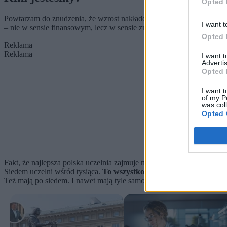
Opted 
Powtarzam do znudzenia, że wzrost nakładów na naukę powinien nast
I want t
– nie w sensie finansowym, lecz w sensie znacznie gorszym – intelek
Opted 
Reklama
Reklama
I want 
Advertis
Opted 
I want t
of my P
was col
Opted 
Fakt, że najlepsza polska uczelnia zajmuje miejsce w piątej setce świ
Siedem uczelni wśród tysiąca.
To wszystko, na co stać 37-miliono
Też mają po siedem. I nawet mają tyle samo mieszkańców, co Polska