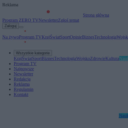
Reklama
Strona główna
Program ZERO TV
Newsletter
Zgłoś temat
Zaloguj
Na żywo
Program TV
Kraj
Świat
Sport
Opinie
Biznes
Technologia
Wojsk
Wszystkie kategorie
Kraj
Świat
Sport
Biznes
Technologia
Wojsko
Zdrowie
Kultura
Nau
Program TV
Najnowsze
Newsletter
Redakcja
Reklama
Regulamin
Kontakt
Nau