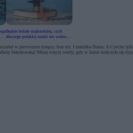
zego
Będzie bolało najbardziej, czyli
 nie
dlaczego polskiej nauki nie wolno
dofinansowywać
 uczelni w pierwszym tysiącu. Iran też. I maleńka Dania. A Czechy tyl
rię Skłodowską! Mniej więcej wtedy, gdy w Iranie kończyła się dynas