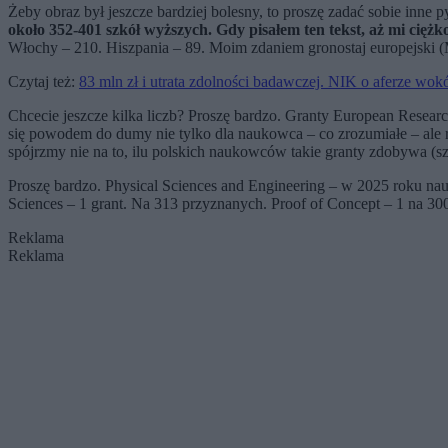
Żeby obraz był jeszcze bardziej bolesny, to proszę zadać sobie inne p
około 352-401 szkół wyższych. Gdy pisałem ten tekst, aż mi ciężko
Włochy – 210. Hiszpania – 89. Moim zdaniem gronostaj europejski (Mu
Czytaj też:
83 mln zł i utrata zdolności badawczej. NIK o aferze 
Chcecie jeszcze kilka liczb? Proszę bardzo. Granty European Researc
się powodem do dumy nie tylko dla naukowca – co zrozumiałe – ale r
spójrzmy nie na to, ilu polskich naukowców takie granty zdobywa (szcz
Proszę bardzo. Physical Sciences and Engineering – w 2025 roku nau
Sciences – 1 grant. Na 313 przyznanych. Proof of Concept – 1 na 
Reklama
Reklama