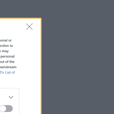
sonal or
ection to
ou may
 personal
out of the
 downstream
B’s List of
lko nauki – jest ważna.