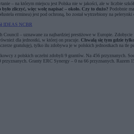
ytanie – na którym miejscu jest Polska nie w jakości, ale w liczbie sz
 było zliczyć, więc wolę napisać – około. Czy to dużo?
Podobnie maj
stela erminea) jest pod ochroną, bo został wytrzebiony na pelerynki 
wokół IDEAS NCBR
h Council – uznawane za najbardziej prestiżowe w Europie. Zdobycie ta
ównież dla jednostki, w której on pracuje.
Chwalą się tym gdzie tylk
erze gratuluję), tylko ilu zdobywa je w polskich jednostkach na tle pu
kowcy z polskich uczelni zdobyli 9 grantów. Na 456 przyznanych. Soc
300 przyznanych. Granty ERC Synergy – 0 na 66 przyznanych. Razem 15