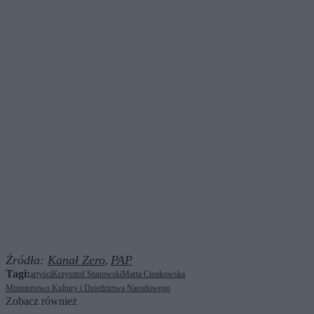
Źródła:
Kanał Zero
PAP
,
Tagi:
artyści
Krzysztof Stanowski
Marta Cienkowska
Ministerstwo Kultury i Dziedzictwa Narodowego
Zobacz również