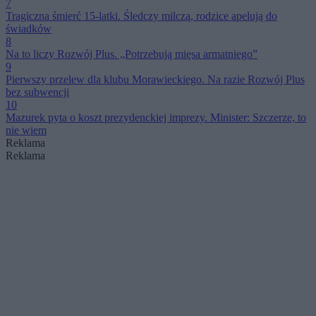
7
Tragiczna śmierć 15-latki. Śledczy milczą, rodzice apelują do
świadków
8
Na to liczy Rozwój Plus. „Potrzebują mięsa armatniego”
9
Pierwszy przelew dla klubu Morawieckiego. Na razie Rozwój Plus
bez subwencji
10
Mazurek pyta o koszt prezydenckiej imprezy. Minister: Szczerze, to
nie wiem
Reklama
Reklama