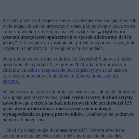
Przyjęty przez rząd projekt ustawy o zabezpieczeniu socjalnym osób
wykonujących zawód artystyczny został przygotowany przez resort
kultury i, według założeń, ma na celu włączenie
„artystów do
systemu ubezpieczeń społecznych w sposób adekwatny do ich
pracy”
. Jak podano w uzasadnieniu, projekt ma pomóc szczególnie
artystom o najniższych i nieregularnych dochodach.
Do proponowanych zmian odniósł się Krzysztof Stanowski, który
przypomniał na portalu X, że gdy w 2024 roku informowano o
złożeniu wniosku o rozpoczęcie prac legislacyjnych nad ustawą,
krąg osób uprawnionych do dopłat definiowano inaczej niż
obecnie.
W najnowszym rządowym projekcie ustawy zostało nagle dopisane,
że dopłata jest przyznawana,
jeżeli średni roczny dochód artysty
zawodowego z trzech lat kalendarzowych nie przekroczył 125
proc. dwunastokrotności miesięcznego minimalnego
wynagrodzenia za pracę pracowników
, ustalonego na podstawie
odrębnych przepisów.
– Skąd się wzięła nagle dwunastokrotność? Jednym słówkiem
zmieniono sytuację. Wcześniej mieliśmy dopłacić do składek