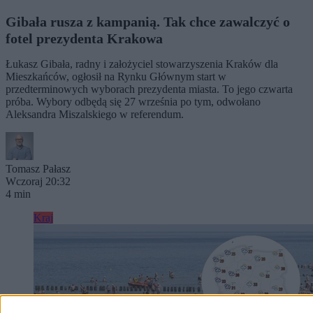
Gibała rusza z kampanią. Tak chce zawalczyć o
fotel prezydenta Krakowa
Łukasz Gibała, radny i założyciel stowarzyszenia Kraków dla
Mieszkańców, ogłosił na Rynku Głównym start w
przedterminowych wyborach prezydenta miasta. To jego czwarta
próba. Wybory odbędą się 27 września po tym, odwołano
Aleksandra Miszalskiego w referendum.
Tomasz Pałasz
Wczoraj 20:32
4 min
Kraj