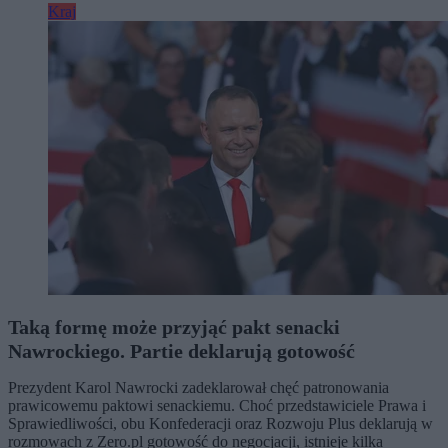
Kraj
Taką formę może przyjąć pakt senacki
Nawrockiego. Partie deklarują gotowość
Prezydent Karol Nawrocki zadeklarował chęć patronowania
prawicowemu paktowi senackiemu. Choć przedstawiciele Prawa i
Sprawiedliwości, obu Konfederacji oraz Rozwoju Plus deklarują w
rozmowach z Zero.pl gotowość do negocjacji, istnieje kilka