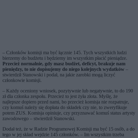
– Członków komisji ma być łącznie 145. Tych wszystkich ludzi
bierzemy do budżetu i będziemy im wszystkim płacić pieniądze.
Przecież normalnie, gdy masz budżet, deficyt, brakuje nam
pieniędzy, to nie dopisujemy do niego kolejnych wydatków
–
stwierdził Stanowski i podał, na jakie zarobki mogą liczyć
członkowie komisji.
– Każdy oceniony wniosek, pozytywnie lub negatywnie, to do 190
zł dla członka zespołu. Przecież to jest żyła złota. Myślę, że
najlepsze dopiero przed nami, bo przecież komisja nie rozpatruje,
czy komuś należy się dopłata do składek czy nie, to zweryfikuje
potem ZUS. Komisja opiniuje, czy przyznawać komuś status artysty
zawodowego – stwierdził Stanowski.
Dodał też, że w Radzie Programowej Komisji ma być 15 osób, a do
tego w jej skład wejdzie 145 członków. – Im wszystkim trzeba