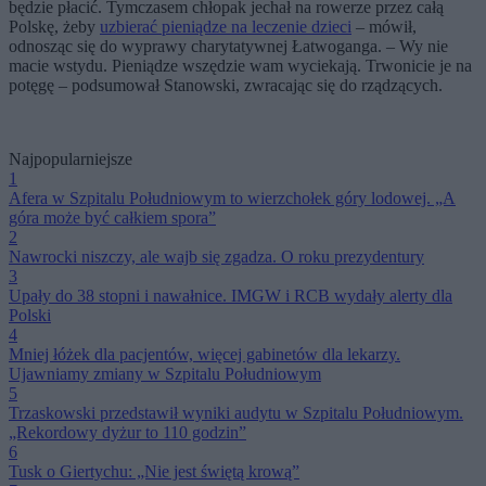
będzie płacić. Tymczasem chłopak jechał na rowerze przez całą
Polskę, żeby
uzbierać pieniądze na leczenie dzieci
– mówił,
odnosząc się do wyprawy charytatywnej Łatwoganga. – Wy nie
macie wstydu. Pieniądze wszędzie wam wyciekają. Trwonicie je na
potęgę – podsumował Stanowski, zwracając się do rządzących.
Najpopularniejsze
1
Afera w Szpitalu Południowym to wierzchołek góry lodowej. „A
góra może być całkiem spora”
2
Nawrocki niszczy, ale wajb się zgadza. O roku prezydentury
3
Upały do 38 stopni i nawałnice. IMGW i RCB wydały alerty dla
Polski
4
Mniej łóżek dla pacjentów, więcej gabinetów dla lekarzy.
Ujawniamy zmiany w Szpitalu Południowym
5
Trzaskowski przedstawił wyniki audytu w Szpitalu Południowym.
„Rekordowy dyżur to 110 godzin”
6
Tusk o Giertychu: „Nie jest świętą krową”