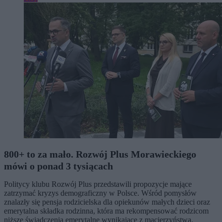
800+ to za mało. Rozwój Plus Morawieckiego
mówi o ponad 3 tysiącach
Politycy klubu Rozwój Plus przedstawili propozycje mające
zatrzymać kryzys demograficzny w Polsce. Wśród pomysłów
znalazły się pensja rodzicielska dla opiekunów małych dzieci oraz
emerytalna składka rodzinna, która ma rekompensować rodzicom
niższe świadczenia emerytalne wynikające z macierzyństwa.