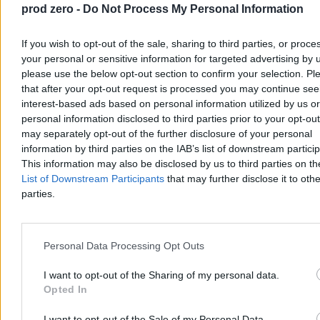
prod zero -
Do Not Process My Personal Information
If you wish to opt-out of the sale, sharing to third parties, or proce
your personal or sensitive information for targeted advertising by 
please use the below opt-out section to confirm your selection. Pl
that after your opt-out request is processed you may continue see
interest-based ads based on personal information utilized by us or
personal information disclosed to third parties prior to your opt-ou
Chwila ochłody, ale potem lato nie odpuści. Mamy
may separately opt-out of the further disclosure of your personal
nową wakacyjną prognozę
information by third parties on the IAB’s list of downstream partici
This information may also be disclosed by us to third parties on t
Po fali upałów, w trakcie których temperatury sięgały 40 st. C,
List of Downstream Participants
that may further disclose it to othe
czeka nas ochłodzenie. Jak podają meteorolodzy, nie potrwa ono
parties.
długo. – Lato nie odpuszcza, choć okresy cieplejsze będą
przeplatały się z chłodniejszymi – zapowiedział w rozmowie z
Zero.pl Przemysław Makarewicz z Instytutu Meteorologii i
Gospodarki Wodnej.
Personal Data Processing Opt Outs
I want to opt-out of the Sharing of my personal data.
Opted In
Paweł Żurek
Wczoraj 19:12
4 min
I want to opt-out of the Sale of my Personal Data.