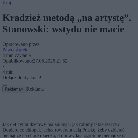
Kraj
Kradzież metodą „na artystę”.
Stanowski: wstydu nie macie
Opracowano przez:
Paweł Żurek
4 min czytania
Opublikowano:
27.05.2026 21:52
•
4 min
Dołącz do dyskusji!
Reklama
Reklama
✕
Jak deficyt budżetowy ma zniknąć, jak robimy takie rzeczy?
Dopiero co chłopak jechał rowerem całą Polskę, żeby uzbierać
pieniądze na chore dziecko, a oni wydają ogromne pieniądze na