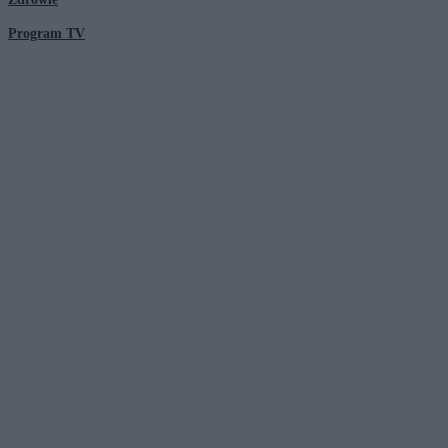
Program TV
© 2026 Kanał Zero Spółka Akcyjna