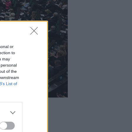
sonal or
ection to
ou may
 personal
out of the
 downstream
B’s List of