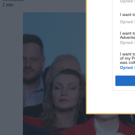
Opted 
2 min
I want t
Opted 
I want 
Advertis
Opted 
I want t
of my P
was col
Opted 