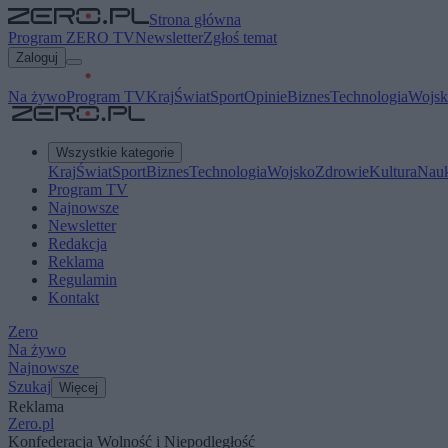
Strona główna
Program ZERO TV
Newsletter
Zgłoś temat
Zaloguj
Na żywo
Program TV
Kraj
Świat
Sport
Opinie
Biznes
Technologia
Wojsk
Wszystkie kategorie
Kraj
Świat
Sport
Biznes
Technologia
Wojsko
Zdrowie
Kultura
Nau
Program TV
Najnowsze
Newsletter
Redakcja
Reklama
Regulamin
Kontakt
Zero
Na żywo
Najnowsze
Szukaj
Więcej
Reklama
Zero.pl
Konfederacja Wolność i Niepodległość