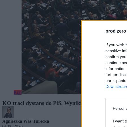
prod zero
If you wish 
sensitive in
confirm you
continue se
information 
further disc
participants
Downstream 
Kraj
KO traci dystans do PiS. Wyniki najnowszego son
Persona
I want t
Agnieszka Waś-Turecka
01.06.2026