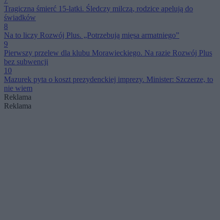
Tragiczna śmierć 15-latki. Śledczy milczą, rodzice apelują do
świadków
8
Na to liczy Rozwój Plus. „Potrzebują mięsa armatniego”
9
Pierwszy przelew dla klubu Morawieckiego. Na razie Rozwój Plus
bez subwencji
10
Mazurek pyta o koszt prezydenckiej imprezy. Minister: Szczerze, to
nie wiem
Reklama
Reklama