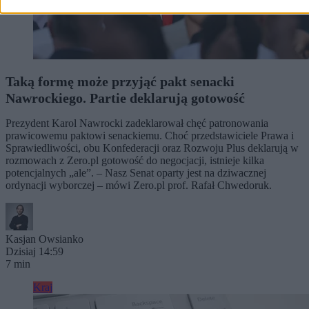
Taką formę może przyjąć pakt senacki
Nawrockiego. Partie deklarują gotowość
Prezydent Karol Nawrocki zadeklarował chęć patronowania
prawicowemu paktowi senackiemu. Choć przedstawiciele Prawa i
Sprawiedliwości, obu Konfederacji oraz Rozwoju Plus deklarują w
rozmowach z Zero.pl gotowość do negocjacji, istnieje kilka
potencjalnych „ale”. – Nasz Senat oparty jest na dziwacznej
ordynacji wyborczej – mówi Zero.pl prof. Rafał Chwedoruk.
Kasjan Owsianko
Dzisiaj 14:59
7 min
Kraj