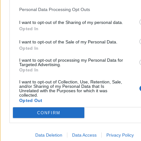
Personal Data Processing Opt Outs
Pan Darek, 50-letni kierowca warszawskiego autobusu, w upalny
dzień założył do pracy spódnicę zamiast regulaminowych spodni.
Pasażerowie warszawskiej linii 213 kibicowali mu i gratulowali
I want to opt-out of the Sharing of my personal data.
odwagi. Inaczej zareagował ZTM – po kontroli inspektorów
Opted In
kierowca dostał karę za niezgodny z regulaminem strój.
I want to opt-out of the Sale of my Personal Data.
Opted In
Tomasz Pałasz
I want to opt-out of processing my Personal Data for
Dzisiaj 15:39
Targeted Advertising.
4 min
Opted In
Kraj
I want to opt-out of Collection, Use, Retention, Sale,
and/or Sharing of my Personal Data that Is
Unrelated with the Purposes for which it was
collected.
Opted Out
CONFIRM
Data Deletion
Data Access
Privacy Policy