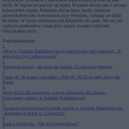
życie. W Sejmie też pracuje się lepiej. Wstałem dzisiaj rano i od razu
byłem pełen zapału. Pamiętam dni na kacu, kiedy zamulony
przemykałem tylko korytarzami przy Wiejskiej, czekając aż dojdę
do siebie. W życiu rodzinnym jest dokładnie tak samo. Nie ma już
ciężkich weekendów i mam dużo lepszy kontakt z dziećmi.
Odzyskałem życie.
Najpopularniejsze
1
Afera w Szpitalu Południowym to wierzchołek góry lodowej. „A
góra może być całkiem spora”
2
Nawrocki niszczy, ale wajb się zgadza. O roku prezydentury
3
Upały do 38 stopni i nawałnice. IMGW i RCB wydały alerty dla
Polski
4
Mniej łóżek dla pacjentów, więcej gabinetów dla lekarzy.
Ujawniamy zmiany w Szpitalu Południowym
5
Trzaskowski przedstawił wyniki audytu w Szpitalu Południowym.
„Rekordowy dyżur to 110 godzin”
6
Tusk o Giertychu: „Nie jest świętą krową”
7