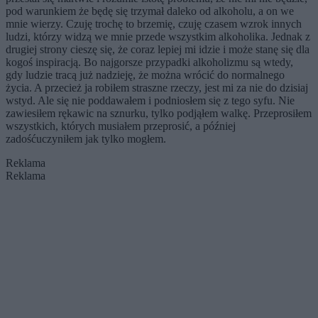
pod warunkiem że będę się trzymał daleko od alkoholu, a on we
mnie wierzy. Czuję trochę to brzemię, czuję czasem wzrok innych
ludzi, którzy widzą we mnie przede wszystkim alkoholika. Jednak z
drugiej strony cieszę się, że coraz lepiej mi idzie i może stanę się dla
kogoś inspiracją. Bo najgorsze przypadki alkoholizmu są wtedy,
gdy ludzie tracą już nadzieję, że można wrócić do normalnego
życia. A przecież ja robiłem straszne rzeczy, jest mi za nie do dzisiaj
wstyd. Ale się nie poddawałem i podniosłem się z tego syfu. Nie
zawiesiłem rękawic na sznurku, tylko podjąłem walkę. Przeprosiłem
wszystkich, których musiałem przeprosić, a później
zadośćuczyniłem jak tylko mogłem.
Reklama
Reklama