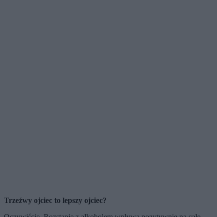
Trzeźwy ojciec to lepszy ojciec?
Oczywiście. Rozstanie z alkoholem wpływa pozytywnie na całe