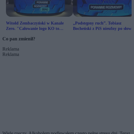
Witold Zembaczyński w Kanale
„Podstępny ruch”. Tobiasz
Zero. "Całowanie logo KO to
Bocheński z PiS nieufny po słowa
spontaniczny wybuch emocji"
Tuska ws. akt Epsteina
Co pan zmienił?
Reklama
Reklama
Wiele rzeczy. Alkoholem podlewałem często pełne stresu dni. Teraz