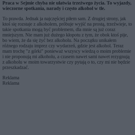
Praca w Sejmie chyba nie ułatwia trzeźwego życia. To wyjazdy,
wieczorne spotkania, narady i często alkohol w tle.
To prawda. Jednak ja najczęściej piłem sam. Z drugiej strony, jak
ktoś się rozstaje z alkoholem, próbuje wyjść na prostą, trzeźwieje, to
takie spotkania mogą być problemem, dla mnie są już coraz
mniejszym. Nie mam już dużego kłopotu z tym, że obok ktoś pije,
bo wiem, że da się żyć bez alkoholu. Na początku unikałem
różnego rodzaju imprez czy wydarzeń, gdzie jest alkohol. Teraz
mam trochę "z górki" ponieważ wszyscy wiedzą o moim problemie
i nie proponują mi alkoholu, a czasem nawet sami nawet rezygnują
z alkoholu w moim towarzystwie czy pytają o to, czy mi nie będzie
przeszkadzać.
Reklama
Reklama