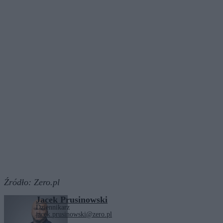
Źródło:
Zero.pl
Jacek Prusinowski
Dziennikarz
jacek.prusinowski@zero.pl