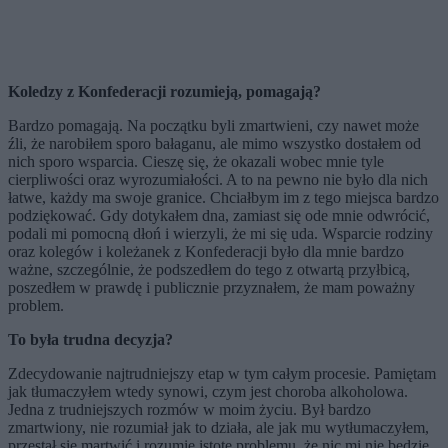
Koledzy z Konfederacji rozumieją, pomagają?
Bardzo pomagają. Na początku byli zmartwieni, czy nawet może
źli, że narobiłem sporo bałaganu, ale mimo wszystko dostałem od
nich sporo wsparcia. Cieszę się, że okazali wobec mnie tyle
cierpliwości oraz wyrozumiałości. A to na pewno nie było dla nich
łatwe, każdy ma swoje granice. Chciałbym im z tego miejsca bardzo
podziękować. Gdy dotykałem dna, zamiast się ode mnie odwrócić,
podali mi pomocną dłoń i wierzyli, że mi się uda. Wsparcie rodziny
oraz kolegów i koleżanek z Konfederacji było dla mnie bardzo
ważne, szczególnie, że podszedłem do tego z otwartą przyłbicą,
poszedłem w prawdę i publicznie przyznałem, że mam poważny
problem.
To była trudna decyzja?
Zdecydowanie najtrudniejszy etap w tym całym procesie. Pamiętam
jak tłumaczyłem wtedy synowi, czym jest choroba alkoholowa.
Jedna z trudniejszych rozmów w moim życiu. Był bardzo
zmartwiony, nie rozumiał jak to działa, ale jak mu wytłumaczyłem,
przestał się martwić i rozumie istotę problemu, że nic mi nie będzie,