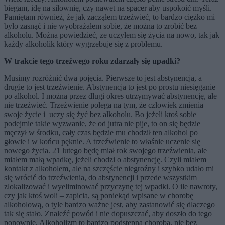
biegam, idę na siłownię, czy nawet na spacer aby uspokoić myśli.
Pamiętam również, że jak zacząłem trzeźwieć, to bardzo ciężko mi
było zasnąć i nie wyobrażałem sobie, że można to zrobić bez
alkoholu. Można powiedzieć, ze uczyłem się życia na nowo, tak jak
każdy alkoholik który wygrzebuje się z problemu.
W trakcie tego trzeźwego roku zdarzały się upadki?
Musimy rozróżnić dwa pojęcia. Pierwsze to jest abstynencja, a
drugie to jest trzeźwienie. Abstynencja to jest po prostu niesięganie
po alkohol. I można przez długi okres utrzymywać abstynencję, ale
nie trzeźwieć. Trzeźwienie polega na tym, że człowiek zmienia
swoje życie i uczy się żyć bez alkoholu. Bo jeżeli ktoś sobie
podejmie takie wyzwanie, że od jutra nie pije, to on się będzie
męczył w środku, cały czas będzie mu chodził ten alkohol po
głowie i w końcu pęknie. A trzeźwienie to właśnie uczenie się
nowego życia. 21 lutego będę miał rok swojego trzeźwienia, ale
miałem małą wpadkę, jeżeli chodzi o abstynencję. Czyli miałem
kontakt z alkoholem, ale na szczęście niegroźny i szybko udało mi
się wrócić do trzeźwienia, do abstynencji i przede wszystkim
zlokalizować i wyeliminować przyczynę tej wpadki. O ile nawroty,
czy jak ktoś woli – zapicia, są poniekąd wpisane w chorobę
alkoholową, o tyle bardzo ważne jest, aby zastanowić się dlaczego
tak się stało. Znaleźć powód i nie dopuszczać, aby doszło do tego
ponownie. Alkoholizm to bardzo podstępna choroba, nie bez