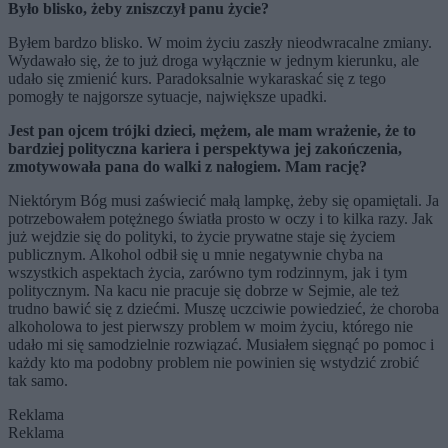
Było blisko, żeby zniszczył panu życie?
Byłem bardzo blisko. W moim życiu zaszły nieodwracalne zmiany.
Wydawało się, że to już droga wyłącznie w jednym kierunku, ale
udało się zmienić kurs. Paradoksalnie wykaraskać się z tego
pomogły te najgorsze sytuacje, największe upadki.
Jest pan ojcem trójki dzieci, mężem, ale mam wrażenie, że to
bardziej polityczna kariera i perspektywa jej zakończenia,
zmotywowała pana do walki z nałogiem. Mam rację?
Niektórym Bóg musi zaświecić małą lampkę, żeby się opamiętali. Ja
potrzebowałem potężnego światła prosto w oczy i to kilka razy. Jak
już wejdzie się do polityki, to życie prywatne staje się życiem
publicznym. Alkohol odbił się u mnie negatywnie chyba na
wszystkich aspektach życia, zarówno tym rodzinnym, jak i tym
politycznym. Na kacu nie pracuje się dobrze w Sejmie, ale też
trudno bawić się z dziećmi. Muszę uczciwie powiedzieć, że choroba
alkoholowa to jest pierwszy problem w moim życiu, którego nie
udało mi się samodzielnie rozwiązać. Musiałem sięgnąć po pomoc i
każdy kto ma podobny problem nie powinien się wstydzić zrobić
tak samo.
Reklama
Reklama