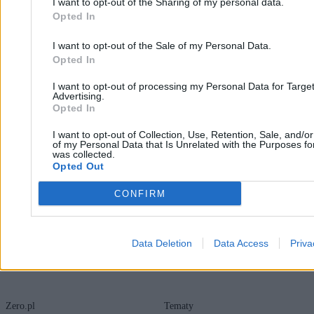
I want to opt-out of the Sharing of my personal data.
Żurnalista z kolejnymi kłopotami. Jego
Opted In
działalności przyjrzy się UOKiK
I want to opt-out of the Sale of my Personal Data.
Opted In
Patryk Słowik
I want to opt-out of processing my Personal Data for Targe
25.03.2026
Advertising.
4 min
Opted In
Najpopularniejsze
1
I want to opt-out of Collection, Use, Retention, Sale, and/o
Koniec z „czarną listą” za zapytania kredytowe. Zmiana zasad gry
of my Personal Data that Is Unrelated with the Purposes for
dla klientów banków
was collected.
2
Opted Out
Kolejne zarzuty wobec systemu kaucyjnego. Tyle wydano na
reklamę
CONFIRM
Data Deletion
Data Access
Priva
Zero.pl
Tematy