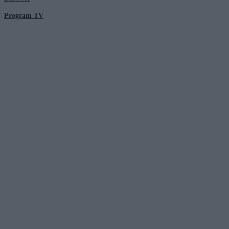
Program TV
© 2026 Kanał Zero Spółka Akcyjna