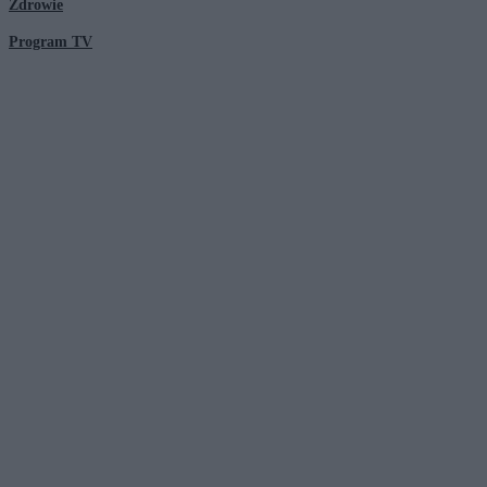
Zdrowie
Program TV
© 2026 Kanał Zero Spółka Akcyjna