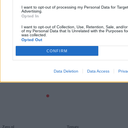
I want to opt-out of processing my Personal Data for Targe
Advertising.
Opted In
I want to opt-out of Collection, Use, Retention, Sale, and/o
of my Personal Data that Is Unrelated with the Purposes for
was collected.
Opted Out
Notowania dolara i złota dają do myślenia. Wojna
zmieniła wiele
CONFIRM
Katarzyna Dybińska
Data Deletion
Data Access
Priva
13.03.2026
6 min
Zero.pl
Tematy