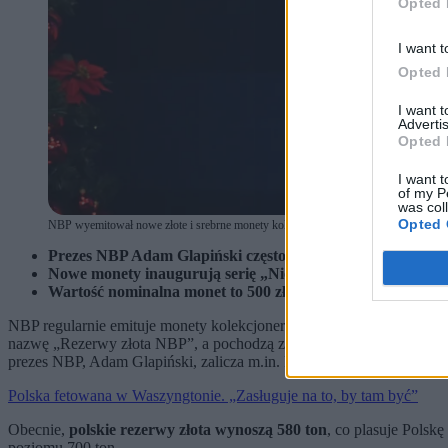
Opted 
I want t
Opted 
I want 
Advertis
Opted 
I want t
of my P
was col
Opted 
NBP wyemitował nowe złote i srebrne monety kolekcjonerskie „Rezerwy złota NBP”
Prezes NBP Adam Glapiński często podkreśla wagę zakupów
Nowe monety inaugurują serię „Niezależny bank centralny”
Wartość nominalna monet to 500 zł (moneta złota) i 100 zł
NBP regularnie emituje monety kolekcjonerskie i okolicznościowe. 
nazwę „Rezerwy złota NBP”, a pochodzą z nowej serii „Niezależny b
prezes NBP, Adam Glapiński, zalicza m.in. konsekwentne zakupy zło
Polska fetowana w Waszyngtonie. „Zasługuje na to, by tam być”
Obecnie,
polskie rezerwy złota wynoszą 580 ton
, co plasuje Polsk
poziomu 700 ton.