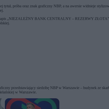
 jej tytuł, próba oraz znak graficzny NBP, a na awersie widnieje styl
ej.
ł oraz napis „NIEZALEŻNY BANK CENTRALNY – REZERWY ZŁOTA”. 
lskiej.
czny przedstawiający siedzibę NBP w Warszawie – budynek ze skarbce
elańskiej w Warszawie.