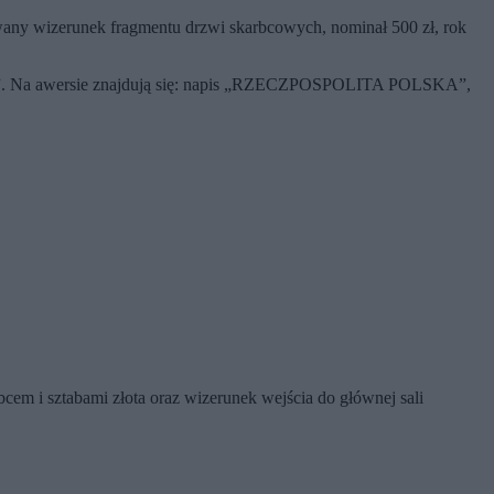
izowany wizerunek fragmentu drzwi skarbcowych, nominał 500 zł, rok
Na awersie znajdują się: napis „RZECZPOSPOLITA POLSKA”,
m i sztabami złota oraz wizerunek wejścia do głównej sali