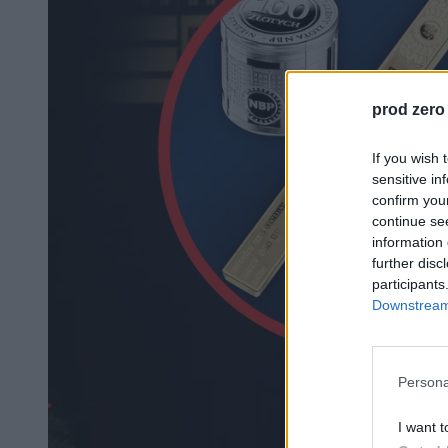
prod zero
If you wish 
sensitive in
confirm you
continue se
information 
further disc
participants
Downstream 
Persona
I want t