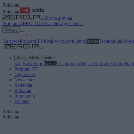
Reklama
Reklama
Strona główna
Program ZERO TV
Newsletter
Zgłoś temat
Zaloguj
Na żywo
Program TV
Kraj
Świat
Sport
Opinie
Biznes
Technologia
Wojsk
Wszystkie kategorie
Kraj
Świat
Sport
Biznes
Technologia
Wojsko
Zdrowie
Kultura
Nau
Program TV
Najnowsze
Newsletter
Redakcja
Reklama
Regulamin
Kontakt
Reklama
Reklama