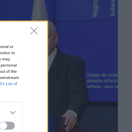
sonal or
ection to
ou may
 personal
out of the
 downstream
B’s List of