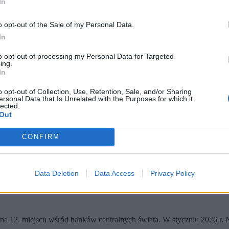
In
o opt-out of the Sale of my Personal Data.
In
to opt-out of processing my Personal Data for Targeted
ing.
In
o opt-out of Collection, Use, Retention, Sale, and/or Sharing
ersonal Data that Is Unrelated with the Purposes for which it
lected.
Out
 (fot. Radek Pietruszka, PAP / x.com/nbppl)
 złota jako elementu budowania stabilności i odporności finans
CONFIRM
. Są już dostępne w sprzedaży.
 (moneta srebrna). Chętni do ich nabycia muszą jednak przygotowa
Najnowszy przejaw tej aktywności banku centralnego to dwie monety –
Data Deletion
Data Access
Privacy Policy
ank centralny”, poświęconej – jak czytamy na stronie NBP – kluczow
tego kruszcu.
ę na 12. miejscu wśród banków centralnych świata. W styczniu 2026 r.