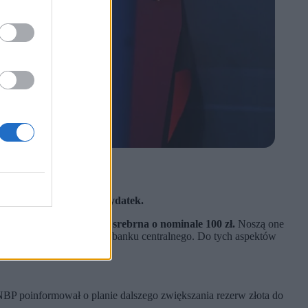
owej państwa.
ć się na dużo większy wydatek.
złota o nominale 500 zł i srebrna o nominale 100 zł.
Noszą one
ym aspektom działalności banku centralnego. Do tych aspektów
 NBP poinformował o planie dalszego zwiększania rezerw złota do