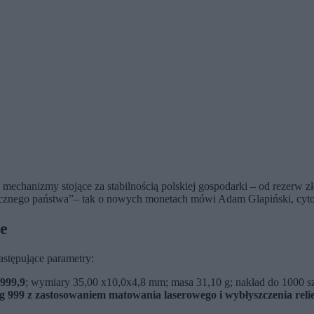
echanizmy stojące za stabilnością polskiej gospodarki – od rezerw zł
icznego państwa”– tak o nowych monetach mówi Adam Glapiński, c
e
stępujące parametry:
 999,9
; wymiary 35,00 x10,0x4,8 mm; masa 31,10 g; nakład do 1000 sz
g 999 z zastosowaniem matowania laserowego i wybłyszczenia reli