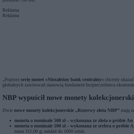
Reklama
Reklama
„Poprzez
serię monet »Niezależny bank centralny«
chcemy ukazać m
globalnych zawirowań stanowią fundament bezpieczeństwa ekonom
NBP wypuścił nowe monety kolekcjonerski
Dwie
nowe monety kolekcjonerskie „Rezerwy złota NBP”
mają na
moneta o nominale 500 zł
– wykonana ze złota o próbie Au
moneta o nominale 100 zł – wykonana ze srebra o próbie A
masa 311,00 g; nakład do 1000 sztuk.