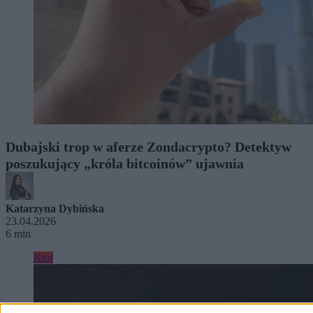
Dubajski trop w aferze Zondacrypto? Detektyw
poszukujący „króla bitcoinów” ujawnia
Katarzyna Dybińska
23.04.2026
6 min
Kraj