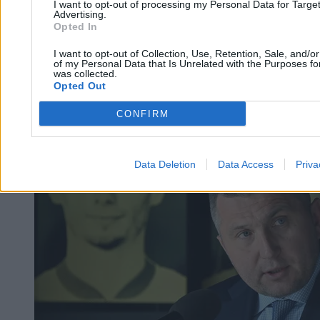
I want to opt-out of processing my Personal Data for Targe
Advertising.
Krzysztof Jabłonowski
Opted In
23.04.2026
4 min
I want to opt-out of Collection, Use, Retention, Sale, and/o
of my Personal Data that Is Unrelated with the Purposes for
Kraj
was collected.
Opted Out
CONFIRM
Data Deletion
Data Access
Priva