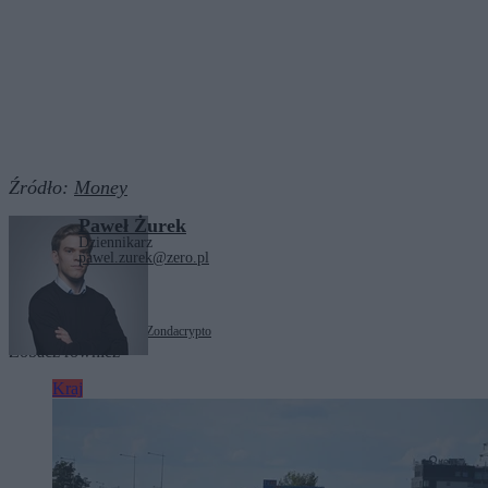
Źródło:
Money
Paweł Żurek
Dziennikarz
pawel.zurek@zero.pl
Tagi:
giełda
kryptowaluty
Zondacrypto
Zobacz również
Kraj