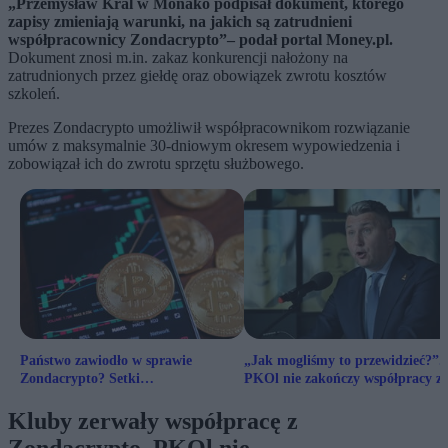
„Przemysław Kral w Monako podpisał dokument, którego
zapisy zmieniają warunki, na jakich są zatrudnieni
współpracownicy Zondacrypto”– podał portal Money.pl.
Dokument znosi m.in. zakaz konkurencji nałożony na
zatrudnionych przez giełdę oraz obowiązek zwrotu kosztów
szkoleń.
Prezes Zondacrypto umożliwił współpracownikom rozwiązanie
umów z maksymalnie 30-dniowym okresem wypowiedzenia i
zobowiązał ich do zwrotu sprzętu służbowego.
Państwo zawiodło w sprawie
„Jak mogliśmy to przewidzieć?”.
Zondacrypto? Setki
PKOl nie zakończy współpracy z
poszkodowanych mogły stracić
Zondacrypto
fortunę
Kluby zerwały współpracę z
Zondacrypto. PKOl nie