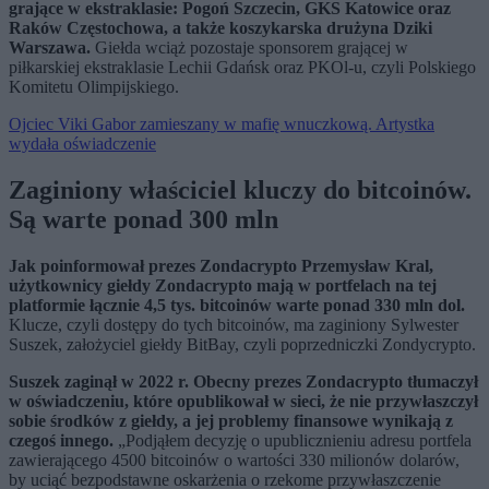
grające w ekstraklasie: Pogoń Szczecin, GKS Katowice oraz
Raków Częstochowa, a także koszykarska drużyna Dziki
Warszawa.
Giełda wciąż pozostaje sponsorem grającej w
piłkarskiej ekstraklasie Lechii Gdańsk oraz PKOl-u, czyli Polskiego
Komitetu Olimpijskiego.
Ojciec Viki Gabor zamieszany w mafię wnuczkową. Artystka
wydała oświadczenie
Zaginiony właściciel kluczy do bitcoinów.
Są warte ponad 300 mln
Jak poinformował prezes Zondacrypto Przemysław Kral,
użytkownicy giełdy Zondacrypto mają w portfelach na tej
platformie łącznie 4,5 tys. bitcoinów warte ponad 330 mln dol.
Klucze, czyli dostępy do tych bitcoinów, ma zaginiony Sylwester
Suszek, założyciel giełdy BitBay, czyli poprzedniczki Zondycrypto.
Suszek zaginął w 2022 r. Obecny prezes Zondacrypto tłumaczył
w oświadczeniu, które opublikował w sieci, że nie przywłaszczył
sobie środków z giełdy, a jej problemy finansowe wynikają z
czegoś innego.
„Podjąłem decyzję o upublicznieniu adresu portfela
zawierającego 4500 bitcoinów o wartości 330 milionów dolarów,
by uciąć bezpodstawne oskarżenia o rzekome przywłaszczenie