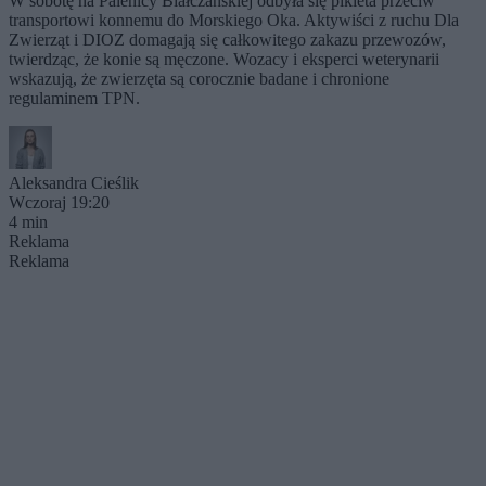
W sobotę na Palenicy Białczańskiej odbyła się pikieta przeciw
transportowi konnemu do Morskiego Oka. Aktywiści z ruchu Dla
Zwierząt i DIOZ domagają się całkowitego zakazu przewozów,
twierdząc, że konie są męczone. Wozacy i eksperci weterynarii
wskazują, że zwierzęta są corocznie badane i chronione
regulaminem TPN.
Aleksandra Cieślik
Wczoraj 19:20
4 min
Reklama
Reklama