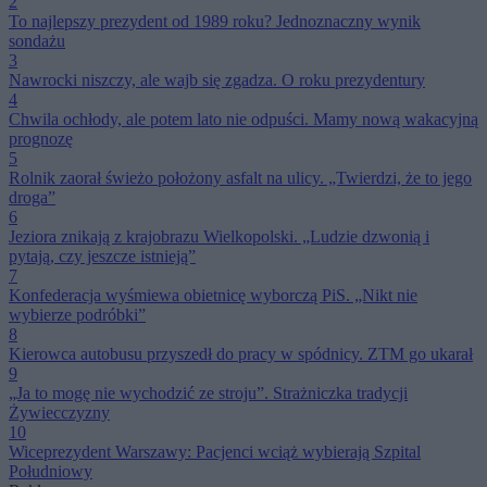
2
To najlepszy prezydent od 1989 roku? Jednoznaczny wynik
sondażu
3
Nawrocki niszczy, ale wajb się zgadza. O roku prezydentury
4
Chwila ochłody, ale potem lato nie odpuści. Mamy nową wakacyjną
prognozę
5
Rolnik zaorał świeżo położony asfalt na ulicy. „Twierdzi, że to jego
droga”
6
Jeziora znikają z krajobrazu Wielkopolski. „Ludzie dzwonią i
pytają, czy jeszcze istnieją”
7
Konfederacja wyśmiewa obietnicę wyborczą PiS. „Nikt nie
wybierze podróbki”
8
Kierowca autobusu przyszedł do pracy w spódnicy. ZTM go ukarał
9
„Ja to mogę nie wychodzić ze stroju”. Strażniczka tradycji
Żywiecczyzny
10
Wiceprezydent Warszawy: Pacjenci wciąż wybierają Szpital
Południowy