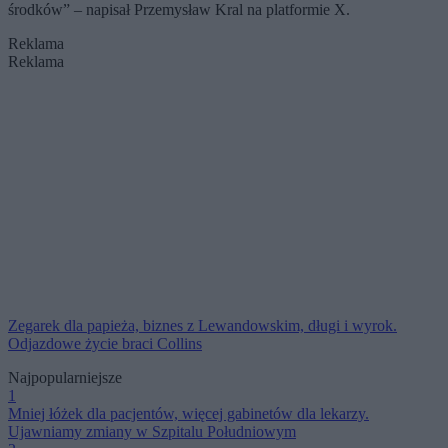
środków” – napisał Przemysław Kral na platformie X.
Reklama
Reklama
Zegarek dla papieża, biznes z Lewandowskim, długi i wyrok.
Odjazdowe życie braci Collins
Najpopularniejsze
1
Mniej łóżek dla pacjentów, więcej gabinetów dla lekarzy.
Ujawniamy zmiany w Szpitalu Południowym