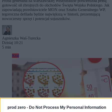
Próba generalna na warszawskiej Wisłostradzie potwierdziła pełną
gotowość sił zbrojnych do obchodów Święta Wojska Polskiego. Jak
zapowiadają przedstawiciele MON oraz Sztabu Generalnego WP,
tegoroczna defilada będzie największą w historii, prezentującą
nowoczesny sprzęt i potencjał sojuszników.
Agnieszka Waś-Turecka
Dzisiaj 10:21
5 min
Kraj
prod zero -
Do Not Process My Personal Information