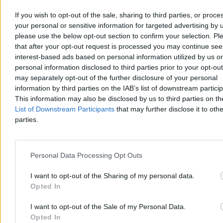
If you wish to opt-out of the sale, sharing to third parties, or proce
your personal or sensitive information for targeted advertising by 
please use the below opt-out section to confirm your selection. Pl
Nadchodzi pogodowy rollercoaster. Na
that after your opt-out request is processed you may continue see
termometrach znów będzie 36 stopni
interest-based ads based on personal information utilized by us or
personal information disclosed to third parties prior to your opt-ou
Najbliższe dni w pogodzie upłyną pod znakiem wyrazistych zmian i
may separately opt-out of the further disclosure of your personal
sporych wahań temperatury. Choć początek tygodnia przyniesie
information by third parties on the IAB’s list of downstream partici
krótkotrwały, gorący epizod z temperaturami przekraczającymi 30
This information may also be disclosed by us to third parties on t
st. C, to już od wtorku czeka nas wyraźne ochłodzenie. Sytuacja
List of Downstream Participants
that may further disclose it to othe
ponownie zmieni się w weekend, gdy do Polski wróci afrykański
parties.
upał. Słupki rtęci mogą pokazać aż 36 kresek.
Personal Data Processing Opt Outs
Agnieszka Waś-Turecka
Dzisiaj 08:22
I want to opt-out of the Sharing of my personal data.
3 min
Reklama
Opted In
Reklama
I want to opt-out of the Sale of my Personal Data.
Opted In