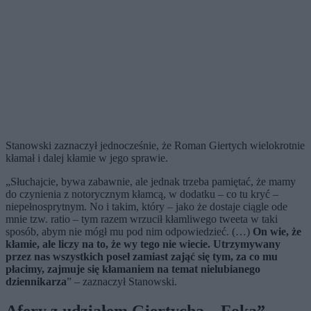
Stanowski zaznaczył jednocześnie, że Roman Giertych wielokrotnie
kłamał i dalej kłamie w jego sprawie.
„Słuchajcie, bywa zabawnie, ale jednak trzeba pamiętać, że mamy
do czynienia z notorycznym kłamcą, w dodatku – co tu kryć –
niepełnosprytnym. No i takim, który – jako że dostaje ciągle ode
mnie tzw. ratio – tym razem wrzucił kłamliwego tweeta w taki
sposób, abym nie mógł mu pod nim odpowiedzieć. (…)
On wie, że
kłamie, ale liczy na to, że wy tego nie wiecie. Utrzymywany
przez nas wszystkich poseł zamiast zająć się tym, za co mu
płacimy, zajmuje się kłamaniem na temat nielubianego
dziennikarza
” – zaznaczył Stanowski.