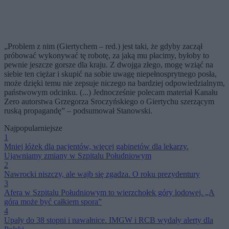
„Problem z nim (Giertychem – red.) jest taki, że gdyby zaczął
próbować wykonywać tę robotę, za jaką mu płacimy, byłoby to
pewnie jeszcze gorsze dla kraju. Z dwojga złego, mogę wziąć na
siebie ten ciężar i skupić na sobie uwagę niepełnosprytnego posła,
może dzięki temu nie zepsuje niczego na bardziej odpowiedzialnym,
państwowym odcinku. (...) Jednocześnie polecam materiał Kanału
Zero autorstwa Grzegorza Sroczyńskiego o Giertychu szerzącym
ruską propagandę” – podsumował Stanowski.
Najpopularniejsze
1
Mniej łóżek dla pacjentów, więcej gabinetów dla lekarzy.
Ujawniamy zmiany w Szpitalu Południowym
2
Nawrocki niszczy, ale wajb się zgadza. O roku prezydentury
3
Afera w Szpitalu Południowym to wierzchołek góry lodowej. „A
góra może być całkiem spora”
4
Upały do 38 stopni i nawałnice. IMGW i RCB wydały alerty dla