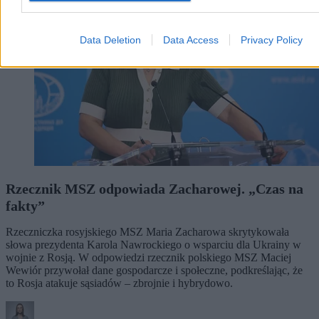
Data Deletion
Data Access
Privacy Policy
Rzecznik MSZ odpowiada Zacharowej. „Czas na
fakty”
Rzeczniczka rosyjskiego MSZ Maria Zacharowa skrytykowała
słowa prezydenta Karola Nawrockiego o wsparciu dla Ukrainy w
wojnie z Rosją. W odpowiedzi rzecznik polskiego MSZ Maciej
Wewiór przywołał dane gospodarcze i społeczne, podkreślając, że
to Rosja atakuje sąsiadów – zbrojnie i hybrydowo.