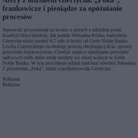
Afery z udziałem Giertycha. „Foka”,
frankowicze i pieniądze za opóźnianie
procesów
Stanowski przypomniał na koniec o aferach z udziałem posła
Koalicji Obywatelskiej. Jak podała Wirtualna Polska, kancelaria
Giertycha miała zarobić 8,7 mln zł brutto od Getin Noble Banku
Leszka Czarneckiego za obsługę prawną obejmującą m.in. sprawy
przeciwko frankowiczom. Chodzić miało o opóźnianie procesów
sądowych osób, które miały kredyty we obcej walucie w Getin
Noble Banku. W tym procederze udział miał brać również Sebastian
J. pseudonim „Foka”, bliski współpracownik Giertycha.
Reklama
Reklama