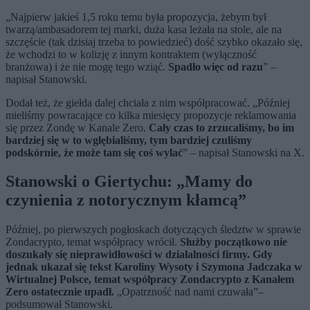
„Najpierw jakieś 1,5 roku temu była propozycja, żebym był
twarzą/ambasadorem tej marki, duża kasa leżała na stole, ale na
szczęście (tak dzisiaj trzeba to powiedzieć) dość szybko okazało się,
że wchodzi to w kolizję z innym kontraktem (wyłączność
branżowa) i że nie mogę tego wziąć.
Spadło więc od razu
” –
napisał Stanowski.
Dodał też, że giełda dalej chciała z nim współpracować. „Później
mieliśmy powracające co kilka miesięcy propozycje reklamowania
się przez Zondę w Kanale Zero.
Cały czas to zrzucaliśmy, bo im
bardziej się w to wgłębialiśmy, tym bardziej czuliśmy
podskórnie, że może tam się coś wylać
” – napisał Stanowski na X.
Stanowski o Giertychu: „Mamy do
czynienia z notorycznym kłamcą”
Później, po pierwszych pogłoskach dotyczących śledztw w sprawie
Zondacrypto, temat współpracy wrócił.
Służby początkowo nie
doszukały się nieprawidłowości w działalności firmy. Gdy
jednak ukazał się tekst Karoliny Wysoty i Szymona Jadczaka w
Wirtualnej Polsce, temat współpracy Zondacrypto z Kanałem
Zero ostatecznie upadł.
„Opatrzność nad nami czuwała”–
podsumował Stanowski.