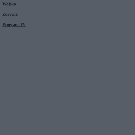
Wojsko
Zdrowie
Program TV
© 2026 Kanał Zero Spółka Akcyjna