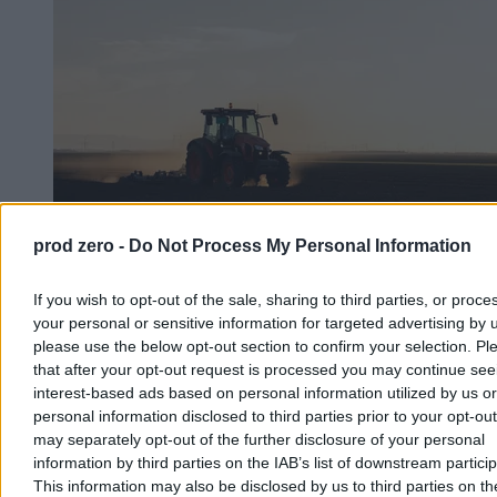
prod zero -
Do Not Process My Personal Information
If you wish to opt-out of the sale, sharing to third parties, or proce
your personal or sensitive information for targeted advertising by 
Rolnik zaorał nowy asfalt w Gliwicach. Straty to
please use the below opt-out section to confirm your selection. Pl
ok. 400 tys. zł
that after your opt-out request is processed you may continue see
interest-based ads based on personal information utilized by us or
W piątek w gliwickiej dzielnicy Ostropa 60-letni rolnik ciągnikiem
personal information disclosed to third parties prior to your opt-ou
marki Ursus celowo wjechał na świeżo położony asfalt, niszcząc
pługiem ok. 200 metrów nowej jezdni. Twierdził, że droga należy
may separately opt-out of the further disclosure of your personal
do niego. Policja zatrzymała go na gorącym uczynku. Straty
information by third parties on the IAB’s list of downstream partici
oszacowano wstępnie na ok. 400 tys. zł.
This information may also be disclosed by us to third parties on t