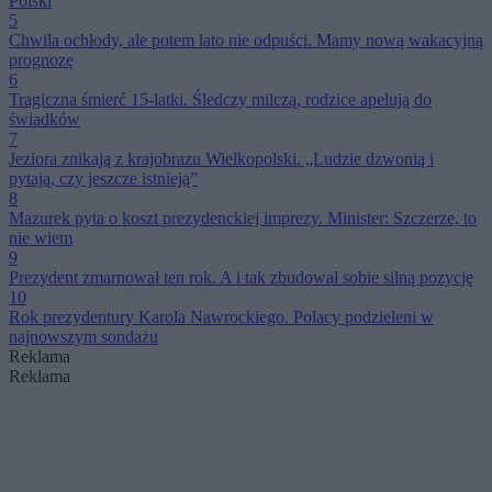
Polski
5
Chwila ochłody, ale potem lato nie odpuści. Mamy nową wakacyjną
prognozę
6
Tragiczna śmierć 15-latki. Śledczy milczą, rodzice apelują do
świadków
7
Jeziora znikają z krajobrazu Wielkopolski. „Ludzie dzwonią i
pytają, czy jeszcze istnieją”
8
Mazurek pyta o koszt prezydenckiej imprezy. Minister: Szczerze, to
nie wiem
9
Prezydent zmarnował ten rok. A i tak zbudował sobie silną pozycję
10
Rok prezydentury Karola Nawrockiego. Polacy podzieleni w
najnowszym sondażu
Reklama
Reklama