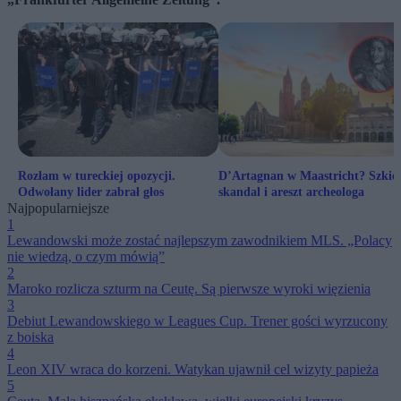
Rozłam w tureckiej opozycji.
D’Artagnan w Maastricht? Szkiel
Odwołany lider zabrał głos
skandal i areszt archeologa
Najpopularniejsze
1
Lewandowski może zostać najlepszym zawodnikiem MLS. „Polacy
nie wiedzą, o czym mówią”
2
Maroko rozlicza szturm na Ceutę. Są pierwsze wyroki więzienia
3
Debiut Lewandowskiego w Leagues Cup. Trener gości wyrzucony
z boiska
4
Leon XIV wraca do korzeni. Watykan ujawnił cel wizyty papieża
5