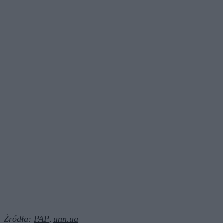
Źródła:
PAP
unn.ua
,