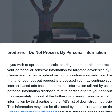
prod zero -
Do Not Process My Personal Information
Niewiadoma-Phinney wygrywa etap na Mont
Ventoux. Polka liderką Tour de France
If you wish to opt-out of the sale, sharing to third parties, or proce
your personal or sensitive information for targeted advertising by 
Katarzyna Niewiadoma-Phinney (Canyon-SRAM) wygrała 7. etap
please use the below opt-out section to confirm your selection. Pl
Tour de France Kobiet, kończący się na szczycie Mont Ventoux, i
that after your opt-out request is processed you may continue see
została nową liderką klasyfikacji generalnej. To jej pierwsze
etapowe zwycięstwo od 2019 r. Ósma na etapie była Dominika
interest-based ads based on personal information utilized by us or
Włodarczyk (UAE Team ADQ), tracąc 3 minuty i 26 sekund.
personal information disclosed to third parties prior to your opt-ou
may separately opt-out of the further disclosure of your personal
information by third parties on the IAB’s list of downstream partici
This information may also be disclosed by us to third parties on t
Tomasz Pałasz