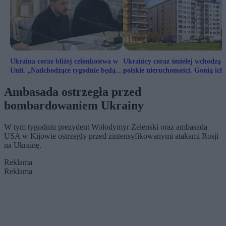
Ukraina coraz bliżej członkostwa w
Ukraińcy coraz śmielej wchodzą 
Unii. „Nadchodzące tygodnie będą
polskie nieruchomości. Gonią ich
ważne”
Białorusini
Ambasada ostrzegła przed
bombardowaniem Ukrainy
W tym tygodniu prezydent Wołodymyr Zełenski oraz ambasada
USA w Kijowie ostrzegły przed zintensyfikowanymi atakami Rosji
na Ukrainę.
Reklama
Reklama