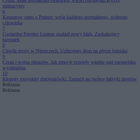
Ceuta. Mała hiszpańska eksklawa, wielki europejski kryzys
migracyjny
6
Kasparow ostro o Putinie: wróg każdego normalnego, wolnego
człowieka
7
Gwiazdor Premier League znalazł nowy klub. Zaskakujący
kierunek
8
Chwile grozy w Niemczech. Uzbrojony dron na płycie lotniska
9
Ceuta i wojna obrazów. Jak emocje przejęły władzę nad europejską
wyobraźnią
10
Kłopoty rosyjskiej zbrojeniówki. Zamach na twórcę fabryki dronów
Reklama
Reklama