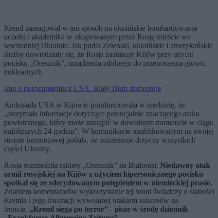
Kreml zareagował w ten sposób na ukraińskie bombardowania
uczelni i akademika w okupowanym przez Rosję mieście we
wschodniej Ukrainie. Jak podał Zełenski, ukraińskie i amerykańskie
służby dowiedziały się, że Rosja zaatakuje Kijów przy użyciu
pocisku „Oresznik”, urządzenia zdolnego do przenoszenia głowic
nuklearnych.
Iran o porozumieniu z USA. Biały Dom dementuje
Ambasada USA w Kijowie poinformowała w niedzielę, że
„otrzymała informacje dotyczące potencjalnie znaczącego ataku
powietrznego, który może nastąpić w dowolnym momencie w ciągu
najbliższych 24 godzin”. W komunikacie opublikowanym na swojej
stronie internetowej podała, że ostrzeżenie dotyczy wszystkich
części Ukrainy.
Rosja rozmieściła rakiety „Oresznik” na Białorusi.
Niedawny atak
armii rosyjskiej na Kijów z użyciem hipersonicznego pocisku
spotkał się ze zdecydowanym potępieniem w niemieckiej prasie.
Zdaniem komentatorów wykorzystanie tej broni świadczy o słabości
Kremla i jego frustracji wywołanej brakiem sukcesów na
froncie.
„Kreml sięga po terror” - pisze w środę dziennik
„Frankfurter Allgemeine Zeitung”.