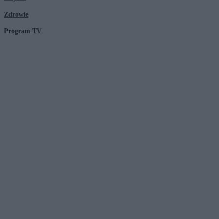
Zdrowie
Program TV
© 2026 Kanał Zero Spółka Akcyjna