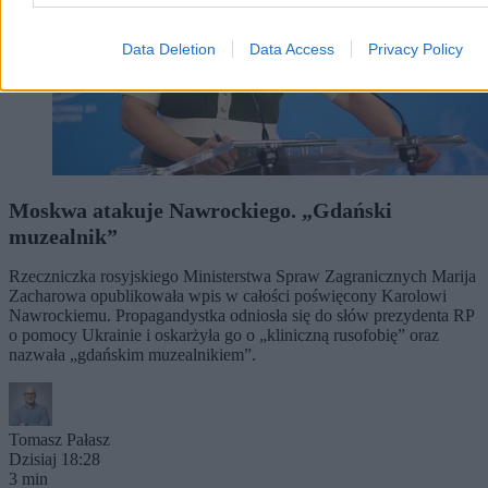
Data Deletion
Data Access
Privacy Policy
Moskwa atakuje Nawrockiego. „Gdański
muzealnik”
Rzeczniczka rosyjskiego Ministerstwa Spraw Zagranicznych Marija
Zacharowa opublikowała wpis w całości poświęcony Karolowi
Nawrockiemu. Propagandystka odniosła się do słów prezydenta RP
o pomocy Ukrainie i oskarżyła go o „kliniczną rusofobię” oraz
nazwała „gdańskim muzealnikiem”.
Tomasz Pałasz
Dzisiaj 18:28
3 min