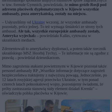
nieformalnego spotkania unijnych ministrów spraw zagranicznych
w tzw. formule Gymnich, powiedziała, że
mimo gróźb Rosji pod
adresem placówek dyplomatycznych w Kijowie wszystkie
ambasady, poza amerykańską, zostały na miejscu.
– Usłyszeliśmy od
Ukrainy
wczoraj, że wszystkie ambasady
pozostały, prócz jednej. To też wymaga śmiałości ze strony tych
ambasad.
Ale tak, wszystkie europejskie ambasady zostały,
Ameryka wyjechał
a – powiedziała Kallas, cytowana w
ukraińskich mediach.
Zdementowali to amerykańscy dyplomaci, a potem także rzecznik
ukraińskiego MSZ Heorhij Tychyj. – Te informacje nie są zgodne z
prawdą – powiedział dziennikarzom.
Mimo zagrożenia atakami powietrznymi w Kijowie pozostał także
personel ambasady RP „Wszelkie informacje dotyczące zagrożeń
bezpieczeństwa traktujemy z najwyższą powagą. Jednocześnie, po
12 latach rosyjskiej agresji przeciwko Ukrainie, w tym ponad
czterech latach pełnoskalowej wojny, pozostajemy świadomi, że
próby zastraszania stanowią stały element działań Kremla” –
oświadczyła polska placówka w Kijowie.