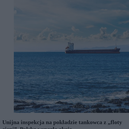
Unijna inspekcja na pokładzie tankowca z „floty
cieni”. Polska wsparła akcję