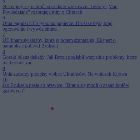
5
Nie dajmy się nabrać na szklane wieżowce. Twórcy „Mao
Powiedziane” rozbrajają mity o Chinach
6
Unia łagodzi ETS tylko na papierze. Droższe będą prąd,
ogrzewanie i wywóz śmieci
7
UE finansuje służby, które ją potem szantażują. Ekspert o
paradoksie polityki Brukseli
8
Gorzki bilans dekady. Jak Brexit pogłębił wszystkie problemy, które
miał rozwiązać
9
Unia zaostrzy przepisy wobec Ukraińców. Na wniosek Kijowa
10
Jak Bruksela pasie alt-prawicę. "Braun się modli o zakaz kotłów
gazowych"