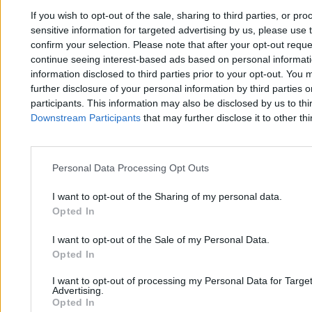
„Napięcia z Ukrainą nie pomogły”
If you wish to opt-out of the sale, sharing to third parties, or pr
sensitive information for targeted advertising by us, please use 
confirm your selection. Please note that after your opt-out req
Przemysław Staciwa
continue seeing interest-based ads based on personal informatio
14.07.2026
information disclosed to third parties prior to your opt-out. You 
6 min
further disclosure of your personal information by third parties 
Świat
participants. This information may also be disclosed by us to thi
Downstream Participants
that may further disclose it to other thi
Personal Data Processing Opt Outs
I want to opt-out of the Sharing of my personal data.
Opted In
I want to opt-out of the Sale of my Personal Data.
Opted In
I want to opt-out of processing my Personal Data for Targe
Advertising.
Opted In