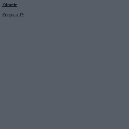
Zdrowie
Program TV
© 2026 Kanał Zero Spółka Akcyjna