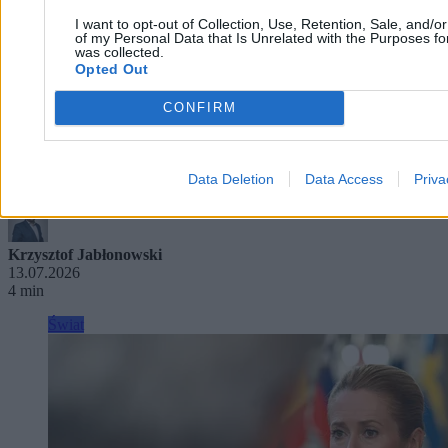
I want to opt-out of Collection, Use, Retention, Sale, and/o
of my Personal Data that Is Unrelated with the Purposes for
was collected.
Opted Out
CONFIRM
„Technokrata, menadżer” ma zostać nowym
Data Deletion
Data Access
Priva
premierem Ukrainy. Kim jest Serhij Korecki?
Krzysztof Jabłonowski
13.07.2026
4 min
Świat