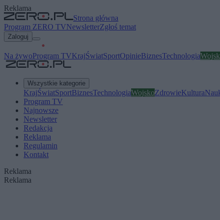
Reklama
Strona główna
Program ZERO TV
Newsletter
Zgłoś temat
Zaloguj
Na żywo
Program TV
Kraj
Świat
Sport
Opinie
Biznes
Technologia
Wojsk
Wszystkie kategorie
Kraj
Świat
Sport
Biznes
Technologia
Wojsko
Zdrowie
Kultura
Nau
Program TV
Najnowsze
Newsletter
Redakcja
Reklama
Regulamin
Kontakt
Reklama
Reklama