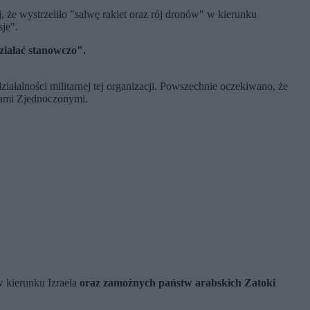
, że wystrzeliło "salwę rakiet oraz rój dronów" w kierunku
je".
działać stanowczo".
ziałalności militarnej tej organizacji. Powszechnie oczekiwano, że
anami Zjednoczonymi.
w kierunku Izraela
oraz zamożnych państw arabskich Zatoki