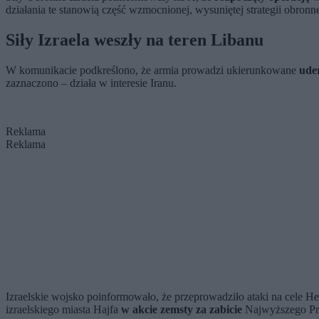
działania te stanowią część wzmocnionej, wysuniętej strategii obron
Siły Izraela weszły na teren Libanu
W komunikacie podkreślono, że armia prowadzi ukierunkowane
uder
zaznaczono – działa w interesie Iranu.
Reklama
Reklama
Izraelskie wojsko poinformowało, że przeprowadziło ataki na cele Hez
izraelskiego miasta Hajfa
w akcie zemsty za zabicie
Najwyższego Prz