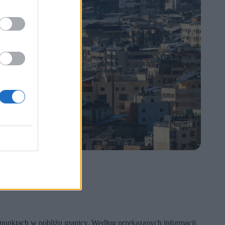
czny.
ku punktach w pobliżu granicy. Według przekazanych informacji