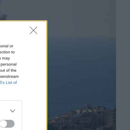
sonal or
ection to
ou may
 personal
out of the
 downstream
B’s List of