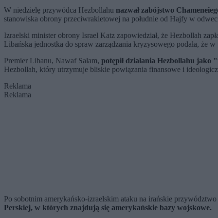
W niedzielę przywódca Hezbollahu
nazwał zabójstwo Chameneiego
stanowiska obrony przeciwrakietowej na południe od Hajfy w odwecie 
Izraelski minister obrony Israel Katz zapowiedział, że Hezbollah za
Libańska jednostka do spraw zarządzania kryzysowego podała, że w p
Premier Libanu, Nawaf Salam,
potępił działania Hezbollahu jako 
Hezbollah, który utrzymuje bliskie powiązania finansowe i ideologic
Reklama
Reklama
Po sobotnim amerykańsko-izraelskim ataku na irańskie przywództwo i 
Perskiej, w których znajdują się amerykańskie bazy wojskowe.