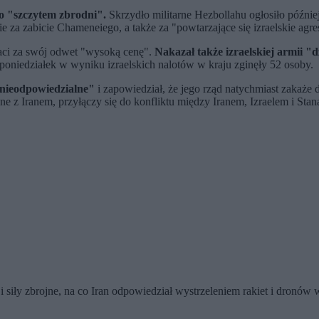
 "szczytem zbrodni".
Skrzydło militarne Hezbollahu ogłosiło później
za zabicie Chameneiego, a także za "powtarzające się izraelskie agres
płaci za swój odwet "wysoką cenę".
Nakazał także izraelskiej armii "
oniedziałek w wyniku izraelskich nalotów w kraju zginęły 52 osoby.
"nieodpowiedzialne"
i zapowiedział, że jego rząd natychmiast zakaże d
zne z Iranem, przyłączy się do konfliktu między Iranem, Izraelem i St
siły zbrojne, na co Iran odpowiedział wystrzeleniem rakiet i dronów 