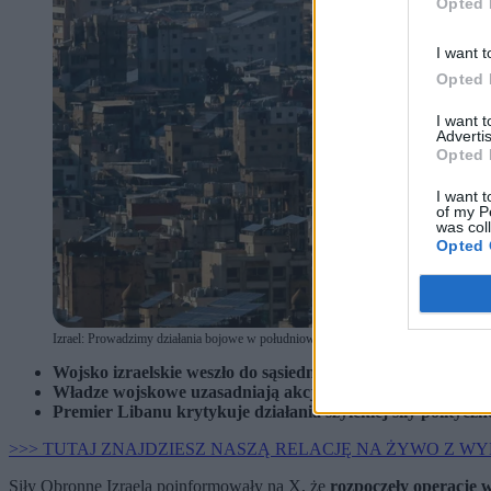
Opted 
I want t
Opted 
I want 
Advertis
Opted 
I want t
of my P
was col
Opted 
Izrael: Prowadzimy działania bojowe w południowym Libanie. (fot. WAEL HAMZ
Wojsko izraelskie weszło do sąsiedniego Libanu. Siły Obron
Władze wojskowe uzasadniają akcję militarną zagrożeniem 
Premier Libanu krytykuje działania szyickiej siły polityczne
>>> TUTAJ ZNAJDZIESZ NASZĄ RELACJĘ NA ŻYWO Z W
Siły Obronne Izraela poinformowały na X, że
rozpoczęły operację