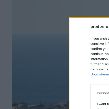
prod zero
If you wish 
sensitive in
confirm you
continue se
information 
further disc
participants
Downstream 
Persona
I want t