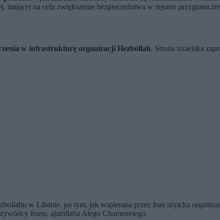
nej, mającej na celu zwiększenie bezpieczeństwa w rejonie przygranicz
zenia w infrastrukturę organizacji Hezbollah
. Strona izraelska za
bollahu w Libanie, po tym, jak wspierana przez Iran szyicka organizacj
ywódcy Iranu, ajatollaha Alego Chameneiego.