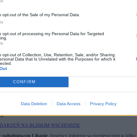
In
o opt-out of the Sale of my Personal Data.
In
to opt-out of processing my Personal Data for Targeted
ing.
In
o opt-out of Collection, Use, Retention, Sale, and/or Sharing
ersonal Data that Is Unrelated with the Purposes for which it
lected.
Out
CONFIRM
EH / PAP / EPA)
Data Deletion
Data Access
Privacy Policy
ne Izraela (IDF) informują, że celem operacji jest teren przygrani
ze strony Hezbollahu, który ma silne powiązania z Iranem.
j.
YDARZEŃ NA BLISKIM WSCHODZIE
 w południowym Libanie
. Izraelscy żołnierze są rozmieszczeni w kil