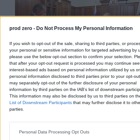
prod zero -
Do Not Process My Personal Information
If you wish to opt-out of the sale, sharing to third parties, or proce
your personal or sensitive information for targeted advertising by 
please use the below opt-out section to confirm your selection. Pl
that after your opt-out request is processed you may continue see
interest-based ads based on personal information utilized by us or
personal information disclosed to third parties prior to your opt-ou
Amerykańskie media dotarły do raportu
may separately opt-out of the further disclosure of your personal
wywiadu. Putin może zaatakować NATO
information by third parties on the IAB’s list of downstream partici
This information may also be disclosed by us to third parties on t
Władimir Putin może w najbliższych latach spróbować sprawdzić
List of Downstream Participants
that may further disclose it to othe
spójność NATO ograniczonym atakiem na jedno z państw Sojuszu
parties.
– wynika z nowych ocen wywiadu USA, o których pisze „Wall
Street Journal”. Najbardziej skrajny scenariusz to ograniczone
wtargnięcie lądowe na wschodnią flankę NATO.
Personal Data Processing Opt Outs