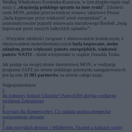
Według Władysława Kosiniaka-Kamysza, w tym drugim etapie rząd
ruszy z „
ekspansją polskiego sprzętu na inne rynki
”. Zdaniem
szefa MON, polskie przeciwlotnicze zestawy rakietowe Piorun
„będą kupowane przez większość armii europejskiej”, a
zautomatyzowane pojazdy minowania narzutowego Baobab „będą
kupowane przez naszych bałtyckich sąsiadów”.
– Wszystkie zdolności związane z obrazowaniem kosmicznym, z
obrazowaniem monochromatycznym
będą kupowane, moim
zdaniem, przez większość państw europejskich, większość
państw NATO
– dodał wicepremier w rządzie Donalda Tuska.
Jak podaje na swojej stronie internetowej MON, w realizację
programu SAFE po stronie polskiego przemysłu zaangażowanych
jest łącznie
11 981 partnerów
na terenie całego kraju.
Najpopularniejsze
1
Ilu żołnierzy brakuje Ukrainie? Pomysł PiS dotyka wielkiego
problemu Zełenskiego
2
Korytarz dla Bundeswehry. Co zakłada polsko-niemieckie
porozumienie obronne
3
5 mln rosyjskich dronów i Wildberries. Ekspert o kulisach wojny