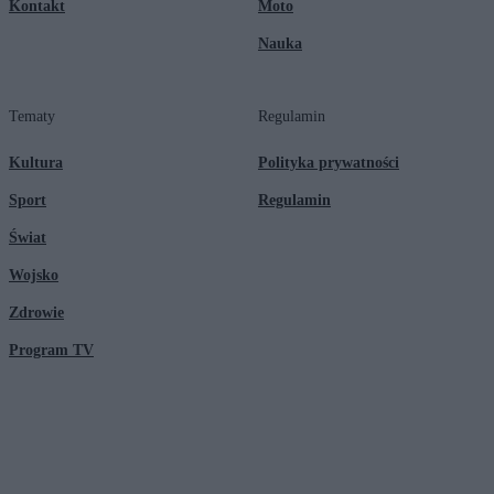
Kontakt
Moto
Nauka
Tematy
Regulamin
Kultura
Polityka prywatności
Sport
Regulamin
Świat
Wojsko
Zdrowie
Program TV
© 2026 Kanał Zero Spółka Akcyjna