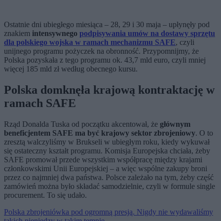
Ostatnie dni ubiegłego miesiąca – 28, 29 i 30 maja – upłynęły pod
znakiem
intensywnego
podpisywania umów na dostawy sprzętu
dla polskiego wojska w ramach mechanizmu SAFE
, czyli
unijnego programu pożyczek na obronność. Przypomnijmy, że
Polska pozyskała z tego programu ok. 43,7 mld euro, czyli mniej
więcej 185 mld zł według obecnego kursu.
Polska domknęła krajową kontraktację w
ramach SAFE
Rząd Donalda Tuska od początku akcentował, że
głównym
beneficjentem SAFE ma być krajowy sektor zbrojeniowy
. O to
zresztą walczyliśmy w Brukseli w ubiegłym roku, kiedy wykuwał
się ostateczny kształt programu. Komisja Europejska chciała, żeby
SAFE promował przede wszystkim współpracę między krajami
członkowskimi Unii Europejskiej – a więc wspólne zakupy broni
przez co najmniej dwa państwa. Polsce zależało na tym, żeby część
zamówień można było składać samodzielnie, czyli w formule single
procurement. To się udało.
Polska zbrojeniówka pod ogromną presją. Nigdy nie wydawaliśmy
takich pieniędzy w takim tempie