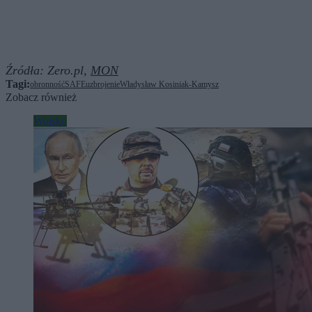
Źródła:
Zero.pl,
MON
Tagi:
obronność
SAFE
uzbrojenie
Władysław Kosiniak-Kamysz
Zobacz również
Wojsko