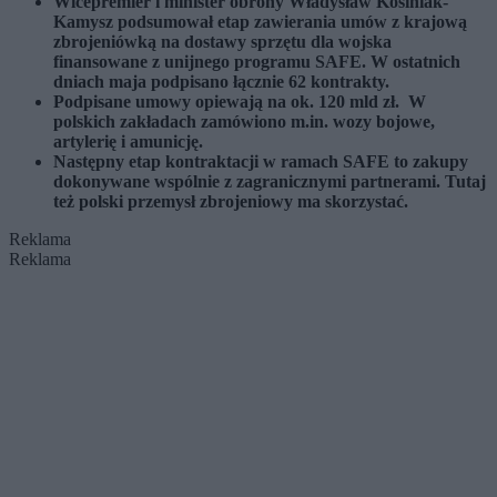
Wicepremier i minister obrony Władysław Kosiniak-
Kamysz podsumował etap zawierania umów z krajową
zbrojeniówką na dostawy sprzętu dla wojska
finansowane z unijnego programu SAFE. W ostatnich
dniach maja podpisano łącznie 62 kontrakty.
Podpisane umowy opiewają na ok. 120 mld zł. W
polskich zakładach zamówiono m.in. wozy bojowe,
artylerię i amunicję.
Następny etap kontraktacji w ramach SAFE to zakupy
dokonywane wspólnie z zagranicznymi partnerami. Tutaj
też polski przemysł zbrojeniowy ma skorzystać.
Reklama
Reklama