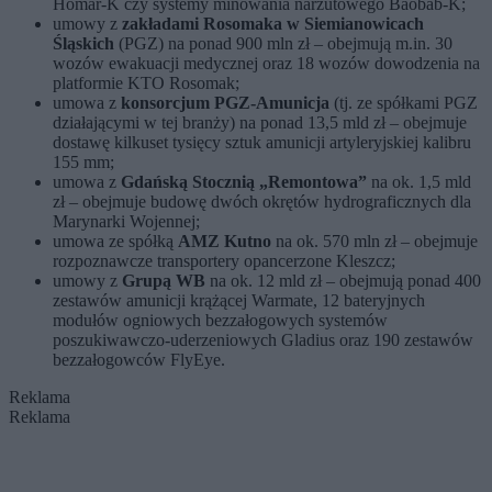
Homar-K czy systemy minowania narzutowego Baobab-K;
umowy z
zakładami Rosomaka w Siemianowicach
Śląskich
(PGZ) na ponad 900 mln zł – obejmują m.in. 30
wozów ewakuacji medycznej oraz 18 wozów dowodzenia na
platformie KTO Rosomak;
umowa z
konsorcjum PGZ-Amunicja
(tj. ze spółkami PGZ
działającymi w tej branży) na ponad 13,5 mld zł – obejmuje
dostawę kilkuset tysięcy sztuk amunicji artyleryjskiej kalibru
155 mm;
umowa z
Gdańską Stocznią „Remontowa”
na ok. 1,5 mld
zł – obejmuje budowę dwóch okrętów hydrograficznych dla
Marynarki Wojennej;
umowa ze spółką
AMZ Kutno
na ok. 570 mln zł – obejmuje
rozpoznawcze transportery opancerzone Kleszcz;
umowy z
Grupą WB
na ok. 12 mld zł – obejmują ponad 400
zestawów amunicji krążącej Warmate, 12 bateryjnych
modułów ogniowych bezzałogowych systemów
poszukiwawczo-uderzeniowych Gladius oraz 190 zestawów
bezzałogowców FlyEye.
Reklama
Reklama