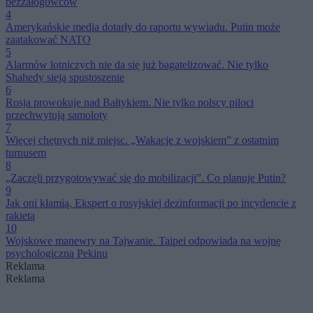
bezzałogowców
4
Amerykańskie media dotarły do raportu wywiadu. Putin może
zaatakować NATO
5
Alarmów lotniczych nie da się już bagatelizować. Nie tylko
Shahedy sieją spustoszenie
6
Rosja prowokuje nad Bałtykiem. Nie tylko polscy piloci
przechwytują samoloty
7
Więcej chętnych niż miejsc. „Wakacje z wojskiem” z ostatnim
turnusem
8
„Zaczęli przygotowywać się do mobilizacji”. Co planuje Putin?
9
Jak oni kłamią. Ekspert o rosyjskiej dezinformacji po incydencie z
rakietą
10
Wojskowe manewry na Tajwanie. Taipei odpowiada na wojnę
psychologiczną Pekinu
Reklama
Reklama