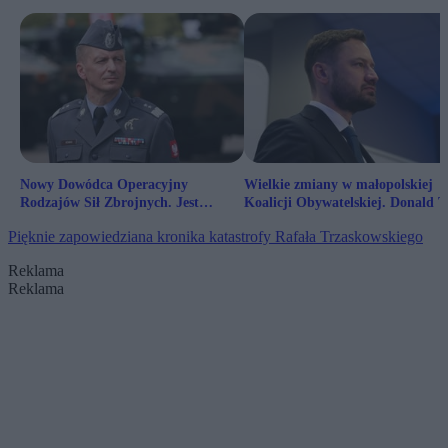
Nowy Dowódca Operacyjny
Wielkie zmiany w małopolskiej
Rodzajów Sił Zbrojnych. Jest
Koalicji Obywatelskiej. Donald T
decyzja prezydenta
rozwiązał struktury
Pięknie zapowiedziana kronika katastrofy Rafała Trzaskowskiego
Reklama
Reklama