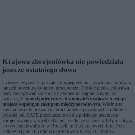
Krajowa zbrojeniówka nie powiedziała
jeszcze ostatniego słowa
Czerwiec wyznacza początek drugiego etapu – zawierania umów w
ramach procedury common procurement. Polskie przedsiębiorstwa
będą zawiązywać konsorcja z partnerami zagranicznymi, co
oznacza, że
model pojedynczych zamówień krajowych ustąpi
miejsca wspólnym zakupom międzynarodowym
. Właśnie ta
zmiana formuły pozwoli na uruchomienie pozostałych środków z
polskiej puli SAFE przeznaczonych dla polskiego przemysłu
zbrojeniowego, w myśl deklaracji rządu, że łącznie aż 89 proc. tego,
co wynegocjowaliśmy w Brukseli, trafi do krajowych firm. Przy
całkowitej puli 185 mld zł daje to kwotę blisko 165 mld zł.