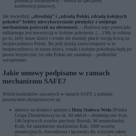
produkcji zbrojeniowej – mówił na specjalnej
konferencji prasowej.
Jak stwierdził,
„zbrodnią” i „zdradą Polski, zdradą kolejnych
pokoleń” byłoby niewykorzystanie pieniędzy z unijnego
mechanizmu pożyczek na obronność.
– Budowa tego potencjału
militarnego jest inwestycją w kolejne pokolenia. (…) My to robimy
po to, żeby nasze dzieci i wnuki nie musiały płacić swoją krwią za
bezpieczeństwo Polski. Bo jeśli dzisiaj zainwestujemy w to
bezpieczeństwo, to nasze dzieci, wnuki i kolejne pokolenia będą po
prostu bezpieczne, bo nikt Polski nie zaatakuje – podkreślał
wicepremier.
Jakie umowy podpisano w ramach
mechanizmu SAFE?
Wśród kontraktów zawartych w ramach SAFE z polskim
przemysłem zbrojeniowym są:
umowy na dostawy sprzętu z
Hutą Stalowa Wola
(Polska
Grupa Zbrojeniowa) na ok. 60 mld zł – obejmują one m.in.
146 bojowych wozów piechoty Borsuk, 96 armatohaubic
Krab, 64 samobieżne moździerze Rak, 1000 wozów
amunicyjnych, dowodzenia i łączności dla wyrzutni rakiet