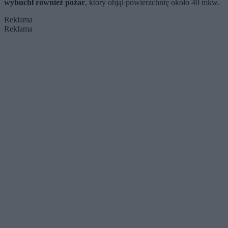
wybuchł również pożar
, który objął powierzchnię około 40 mkw.
Reklama
Reklama