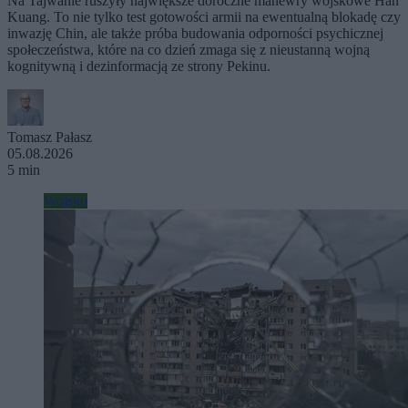
Na Tajwanie ruszyły największe doroczne manewry wojskowe Han
Kuang. To nie tylko test gotowości armii na ewentualną blokadę czy
inwazję Chin, ale także próba budowania odporności psychicznej
społeczeństwa, które na co dzień zmaga się z nieustanną wojną
kognitywną i dezinformacją ze strony Pekinu.
Tomasz Pałasz
05.08.2026
5 min
Wojsko