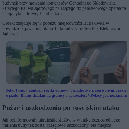
budynek przyjmowania kontenerów Centralnego Składowiska
Zużytego Paliwa Jądrowego należącego do państwowego operatora
energetyki jądrowej
Enerhoatom
.
Obiekt znajduje się w pobliżu miejscowości Buriakiwka w
obwodzie kijowskim, około 15 kmod
Czarnobylskiej Elektrowni
Jądrowej
.
Setki tysięcy kontroli i setki odmów
Świadectwo z czerwonym paskiem
wjazdu. Bilans działań na granicy z
przeszłość? Polacy jednoznacznie
Niemcami
Pożar i uszkodzenia po rosyjskim ataku
Jak poinformowały ukraińskie służby, w wyniku bezpośredniego
trafienia budynek został częściowo uszkodzony. Na miejscu