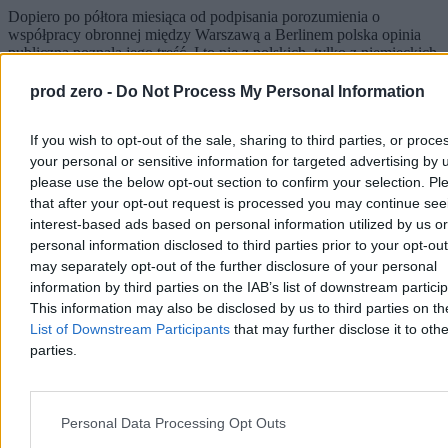
Dopiero po półtora miesiąca od podpisania porozumienia o
współpracy obronnej między Warszawą a Berlinem polska opinia
publiczna poznała jego treść. I to nie z polskich, tylko z niemieckich
źródeł. Strona polska potraktowała negocjacje umowy zaskakująco
swobodnie. Z kolei Berlin będzie mógł się uwiarygodnić względem
prod zero -
Do Not Process My Personal Information
Litwy – naszym kosztem.
If you wish to opt-out of the sale, sharing to third parties, or proce
your personal or sensitive information for targeted advertising by 
please use the below opt-out section to confirm your selection. Pl
Wojciech J. Kittel
05.08.2026
that after your opt-out request is processed you may continue see
9 min
interest-based ads based on personal information utilized by us or
Reklama
personal information disclosed to third parties prior to your opt-ou
Reklama
may separately opt-out of the further disclosure of your personal
information by third parties on the IAB’s list of downstream partici
This information may also be disclosed by us to third parties on t
List of Downstream Participants
that may further disclose it to othe
parties.
Personal Data Processing Opt Outs