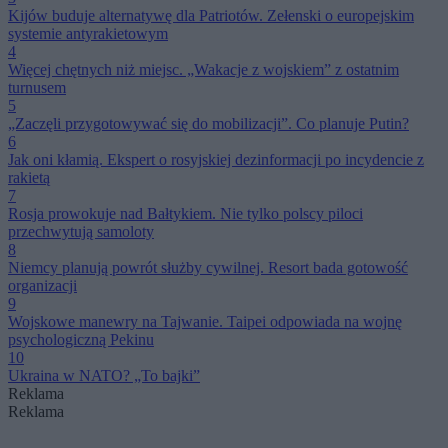
Kijów buduje alternatywę dla Patriotów. Zełenski o europejskim
systemie antyrakietowym
4
Więcej chętnych niż miejsc. „Wakacje z wojskiem” z ostatnim
turnusem
5
„Zaczęli przygotowywać się do mobilizacji”. Co planuje Putin?
6
Jak oni kłamią. Ekspert o rosyjskiej dezinformacji po incydencie z
rakietą
7
Rosja prowokuje nad Bałtykiem. Nie tylko polscy piloci
przechwytują samoloty
8
Niemcy planują powrót służby cywilnej. Resort bada gotowość
organizacji
9
Wojskowe manewry na Tajwanie. Taipei odpowiada na wojnę
psychologiczną Pekinu
10
Ukraina w NATO? „To bajki”
Reklama
Reklama