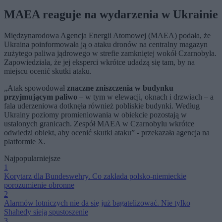
MAEA reaguje na wydarzenia w Ukrainie
Międzynarodowa Agencja Energii Atomowej (MAEA) podała, że
Ukraina poinformowała ją o ataku dronów na centralny magazyn
zużytego paliwa jądrowego w strefie zamkniętej wokół Czarnobyla.
Zapowiedziała, że jej eksperci wkrótce udadzą się tam, by na
miejscu ocenić skutki ataku.
„Atak spowodował
znaczne zniszczenia w budynku
przyjmującym paliwo
– w tym w elewacji, oknach i drzwiach – a
fala uderzeniowa dotknęła również pobliskie budynki. Według
Ukrainy poziomy promieniowania w obiekcie pozostają w
ustalonych granicach. Zespół MAEA w Czarnobylu wkrótce
odwiedzi obiekt, aby ocenić skutki ataku” - przekazała agencja na
platformie X.
Najpopularniejsze
1
Korytarz dla Bundeswehry. Co zakłada polsko-niemieckie
porozumienie obronne
2
Alarmów lotniczych nie da się już bagatelizować. Nie tylko
Shahedy sieją spustoszenie
3