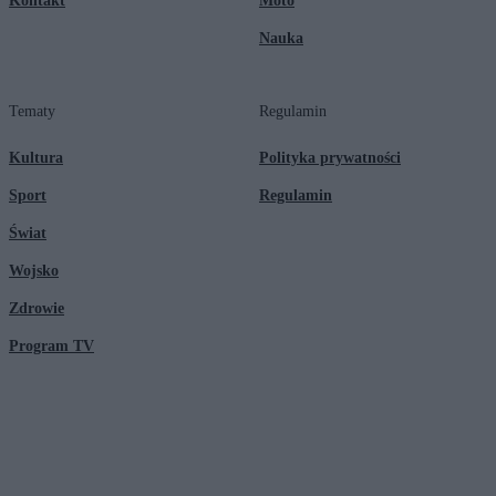
Kontakt
Moto
Nauka
Tematy
Regulamin
Kultura
Polityka prywatności
Sport
Regulamin
Świat
Wojsko
Zdrowie
Program TV
© 2026 Kanał Zero Spółka Akcyjna