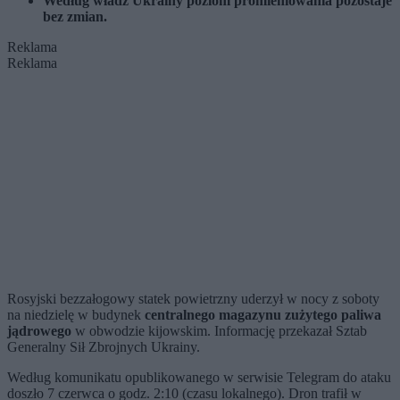
Według władz Ukrainy poziom promieniowania pozostaje
bez zmian.
Reklama
Reklama
Rosyjski bezzałogowy statek powietrzny uderzył w nocy z soboty
na niedzielę w budynek
centralnego magazynu zużytego paliwa
jądrowego
w obwodzie kijowskim. Informację przekazał
Sztab
Generalny Sił Zbrojnych Ukrainy
.
Według komunikatu opublikowanego w serwisie Telegram do ataku
doszło 7 czerwca o godz. 2:10 (czasu lokalnego). Dron trafił w