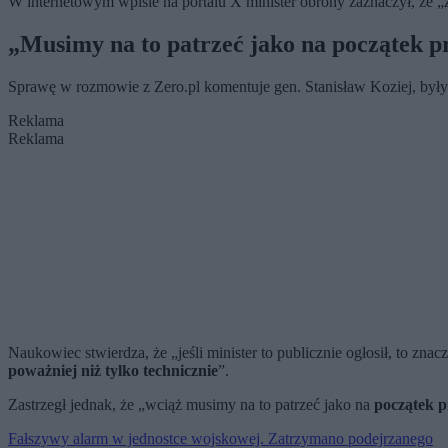
W internetowym wpisie na portalu X minister obrony zaznaczył, że 
„Musimy na to patrzeć jako na początek p
Sprawę w rozmowie z Zero.pl komentuje gen. Stanisław Koziej, był
Reklama
Reklama
Naukowiec stwierdza, że „jeśli minister to publicznie ogłosił, to zna
poważniej niż tylko technicznie
”.
Zastrzegł jednak, że „wciąż musimy na to patrzeć jako na
początek p
Fałszywy alarm w jednostce wojskowej. Zatrzymano podejrzanego