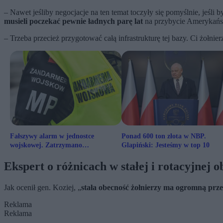
– Nawet jeśliby negocjacje na ten temat toczyły się pomyślnie, jeśli
musieli poczekać pewnie ładnych parę lat
na przybycie Amerykańsk
– Trzeba przecież przygotować całą infrastrukturę tej bazy. Ci żołn
Fałszywy alarm w jednostce
Ponad 600 ton złota w NBP.
wojskowej. Zatrzymano
Glapiński: Jesteśmy w top 10
podejrzanego
Ekspert o różnicach w stałej i rotacyjnej o
Jak ocenił gen. Koziej, „
stała obecność żołnierzy ma ogromną prz
Reklama
Reklama