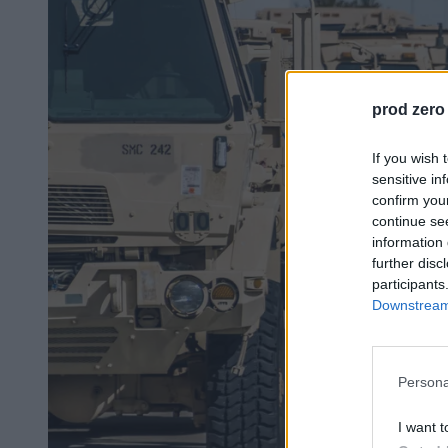
prod zero
If you wish 
sensitive in
confirm you
continue se
information 
further disc
participants
Downstream 
Persona
I want t