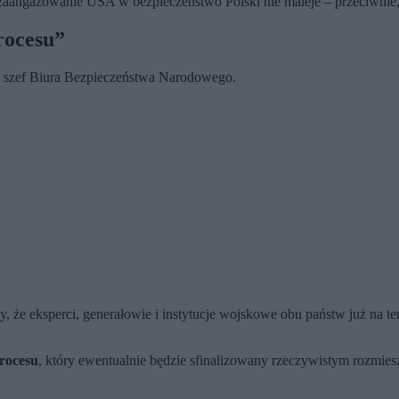
„zaangażowanie USA w bezpieczeństwo Polski nie maleje – przeciwnie,
rocesu”
y szef Biura Bezpieczeństwa Narodowego.
czy, że eksperci, generałowie i instytucje wojskowe obu państw już na t
rocesu
, który ewentualnie będzie sfinalizowany rzeczywistym rozmie