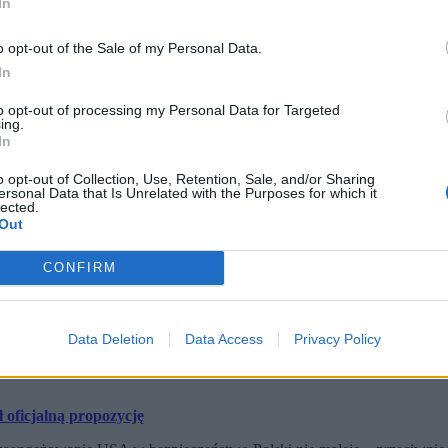
In
o opt-out of the Sale of my Personal Data.
In
to opt-out of processing my Personal Data for Targeted
ing.
In
o opt-out of Collection, Use, Retention, Sale, and/or Sharing
ersonal Data that Is Unrelated with the Purposes for which it
lected.
Out
CONFIRM
o punktu widzenia nad obecnością rotacyjną – zauważa w rozmowie
 według niego dla NATO „pozytywnym sygnałem, że jednak Ameryk
a Putina.
Data Deletion
Data Access
Privacy Policy
etarzowi obrony USA Pete’owi Hegsethowi oficjalną
propozycję utw
oficjalną propozycję