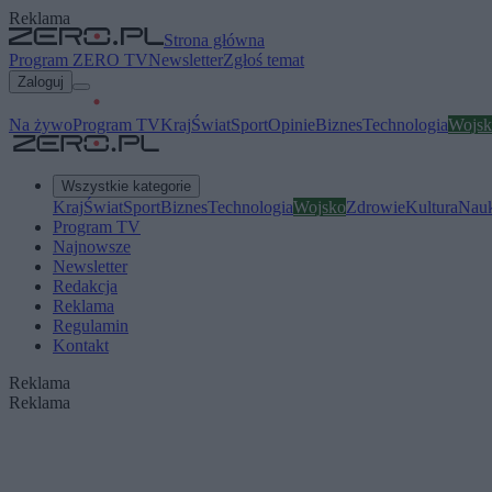
Reklama
Strona główna
Program ZERO TV
Newsletter
Zgłoś temat
Zaloguj
Na żywo
Program TV
Kraj
Świat
Sport
Opinie
Biznes
Technologia
Wojsk
Wszystkie kategorie
Kraj
Świat
Sport
Biznes
Technologia
Wojsko
Zdrowie
Kultura
Nau
Program TV
Najnowsze
Newsletter
Redakcja
Reklama
Regulamin
Kontakt
Reklama
Reklama