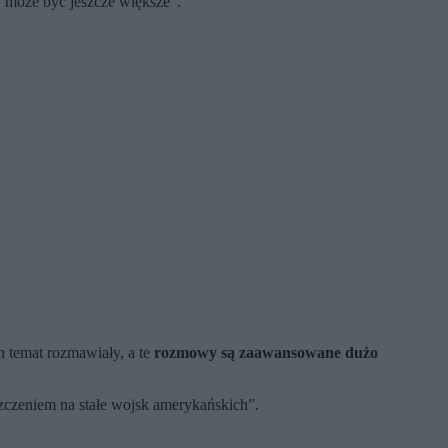
 może być jeszcze większe”.
en temat rozmawiały, a te
rozmowy są zaawansowane dużo
szczeniem na stałe wojsk amerykańskich”.