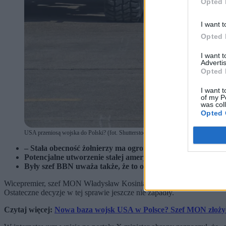
Opted 
I want t
Opted 
I want 
Advertis
Opted 
I want t
of my P
was col
Opted 
USA przeniosą wojska do Polski? (fot. Shutterstock / Shutterstock)
– Stała obecność żołnierzy ma ogromną przewagę z naszeg
Potencjalne utworzenie stałej amerykańskiej bazy byłoby
Były szef BBN uważa także, że to ostrzeżenie dla Władimir
Wicepremier, szef MON Władysław Kosiniak-Kamysz przekazał sekr
Ostateczne decyzje w tej sprawie jeszcze nie zapadły.
Czytaj więcej:
Nowa baza wojsk USA w Polsce? Szef MON złożył 