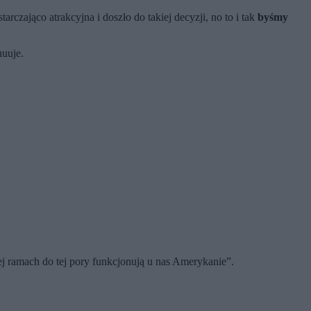
rczająco atrakcyjna i doszło do takiej decyzji, no to i tak
byśmy
nuuje.
iej ramach do tej pory funkcjonują u nas Amerykanie”.