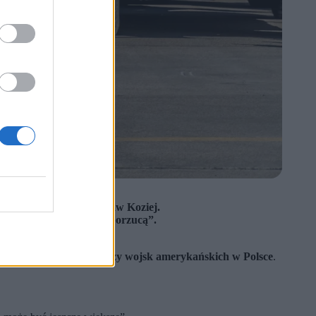
 z Zero.pl gen. Stanisław Koziej.
anie tak łatwo nas nie porzucą”.
orzenia nowej, stałej bazy wojsk amerykańskich w Polsce
.