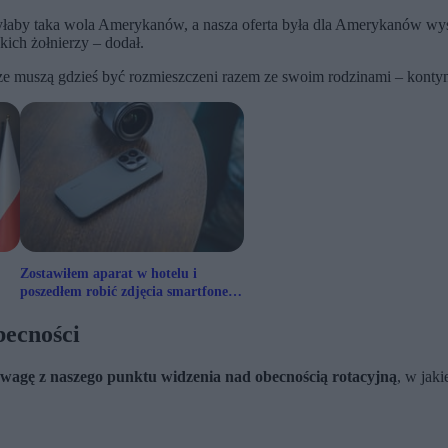
 byłaby taka wola Amerykanów, a nasza oferta była dla Amerykanów wysta
ich żołnierzy – dodał.
ierze muszą gdzieś być rozmieszczeni razem ze swoim rodzinami – konty
Zostawiłem aparat w hotelu i
poszedłem robić zdjęcia smartfonem.
Jak mi poszło?
becności
ewagę z naszego punktu widzenia nad obecnością rotacyjną
, w jak