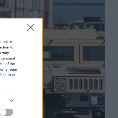
sonal or
ection to
ou may
 personal
out of the
 downstream
B’s List of