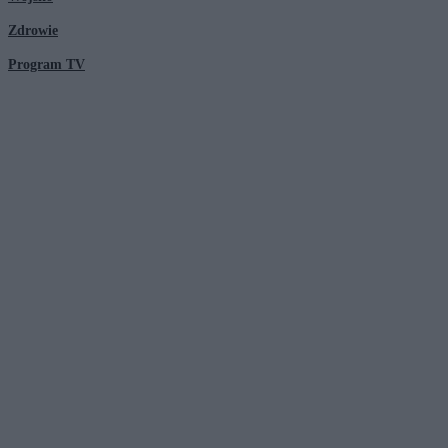
Zdrowie
Program TV
© 2026 Kanał Zero Spółka Akcyjna