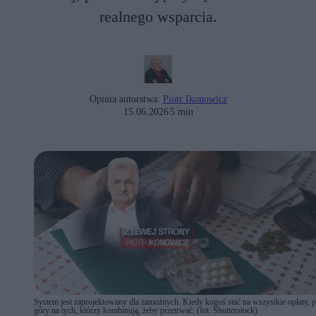
realnego wsparcia.
Opinia autorstwa:
Piotr Ikonowicz
15.06.2026
5 min
System jest zaprojektowany dla zamożnych. Kiedy kogoś stać na wszystkie opłaty, p
góry na tych, którzy kombinują, żeby przetrwać. (fot. Shutterstock)