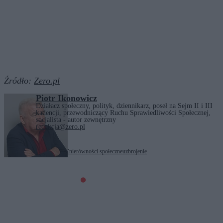
Źródło:
Zero.pl
Piotr Ikonowicz
Działacz społeczny, polityk, dziennikarz, poseł na Sejm II i III
kadencji, przewodniczący Ruchu Sprawiedliwości Społecznej,
socjalista - autor zewnętrzny
redakcja@zero.pl
Tagi:
budżet państwa
NFZ
nierówności społeczne
uzbrojenie