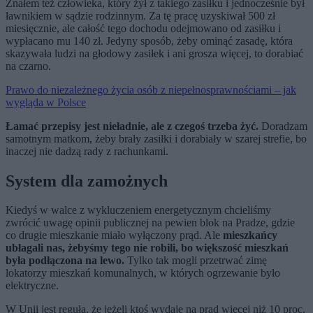
Znałem też człowieka, który żył z takiego zasiłku i jednocześnie był
ławnikiem w sądzie rodzinnym. Za tę pracę uzyskiwał 500 zł
miesięcznie, ale całość tego dochodu odejmowano od zasiłku i
wypłacano mu 140 zł. Jedyny sposób, żeby ominąć zasadę, która
skazywała ludzi na głodowy zasiłek i ani grosza więcej, to dorabiać
na czarno.
Prawo do niezależnego życia osób z niepełnosprawnościami – jak
wygląda w Polsce
Łamać przepisy jest nieładnie, ale z czegoś trzeba żyć.
Doradzam
samotnym matkom, żeby brały zasiłki i dorabiały w szarej strefie, bo
inaczej nie dadzą rady z rachunkami.
System dla zamożnych
Kiedyś w walce z wykluczeniem energetycznym chcieliśmy
zwrócić uwagę opinii publicznej na pewien blok na Pradze, gdzie
co drugie mieszkanie miało wyłączony prąd. Ale
mieszkańcy
ubłagali nas, żebyśmy tego nie robili, bo większość mieszkań
była podłączona na lewo.
Tylko tak mogli przetrwać zimę
lokatorzy mieszkań komunalnych, w których ogrzewanie było
elektryczne.
W Unii jest reguła, że jeżeli ktoś wydaje na prąd więcej niż 10 proc.