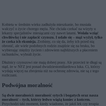
Kobieta w średnim wieku zadłużyła mieszkanie, bo musiała
walczyć o życie chorego męża. Nie chciała czekać na wizyty u
lekarzy specjalistów miesiącami czy nawet latami.
Wolała wziąć
chwilówkę i nie zapłacić czynszu. I udało się – mąż wyżył, tylko
że czeka ich eksmisja.
Zrobimy, co się da, żeby ich przed nią
obronić, ale wiele podobnych rodzin znajdzie się na bruku, bo
wybierając między życiem i zdrowiem najbliższych a płaceniem
rachunków, wybrali życie.
Dłużnicy czynszowi nie mają dobrej prasy. Ale przecież te długi są
stąd, że w NFZ jest ponad dwudziestomiliardowa luka. Ci, którzy
wydają więcej na zbrojenia niż na ochronę zdrowia, nie są z tego
rozliczani.
Podwójna moralność
Są dwie moralności: moralność sytych i bogatych oraz nasza
moralność – tych, którzy ledwo wiążą koniec z końcem.
Przychodzi taki moment, kiedy wiadomo, że jakiś lek czy terapia