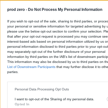
dają nadzieję, ale my nie jesteśmy w stanie pożyczyć nawet u
lichwiarzy. Pacjent umiera na uleczalną chorobę, choć mógłby żyć.
prod zero -
Do Not Process My Personal Information
Jest kolejna ofiara tej wojny, co to ma być z Rosją, choć nie na
pewno. Martwimy się, że rodzi się za mało dzieci, a przecież
Polaków ubywa z powodu nieleczenia – to są te ponadnormatywne
If you wish to opt-out of the sale, sharing to third parties, or proce
zgony.
your personal or sensitive information for targeted advertising by 
please use the below opt-out section to confirm your selection. Pl
Reklama
Reklama
that after your opt-out request is processed you may continue see
interest-based ads based on personal information utilized by us or
personal information disclosed to third parties prior to your opt-ou
may separately opt-out of the further disclosure of your personal
information by third parties on the IAB’s list of downstream partici
This information may also be disclosed by us to third parties on t
List of Downstream Participants
that may further disclose it to othe
parties.
Personal Data Processing Opt Outs
I want to opt-out of the Sharing of my personal data.
Przeczytaj także:
Zbliża się nowy wyścig zbrojeń nuklearnych.
Opted In
Eksperci biją na alarm