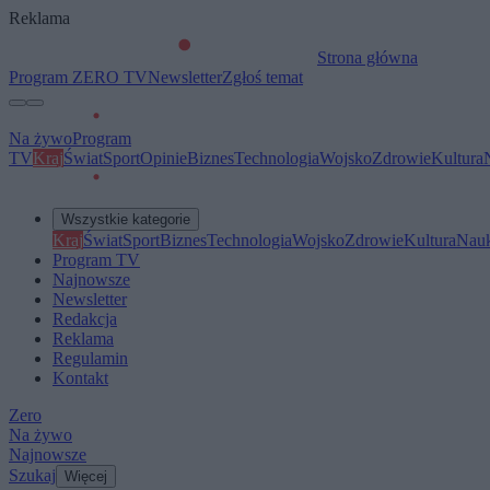
Reklama
Strona główna
Program ZERO TV
Newsletter
Zgłoś temat
Na żywo
Program
TV
Kraj
Świat
Sport
Opinie
Biznes
Technologia
Wojsko
Zdrowie
Kultura
Wszystkie kategorie
Kraj
Świat
Sport
Biznes
Technologia
Wojsko
Zdrowie
Kultura
Nau
Program TV
Najnowsze
Newsletter
Redakcja
Reklama
Regulamin
Kontakt
Zero
Na żywo
Najnowsze
Szukaj
Więcej