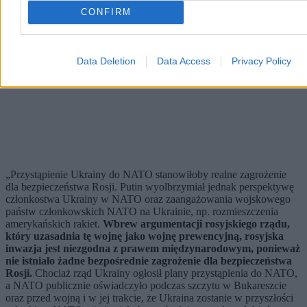
CONFIRM
Data Deletion
Data Access
Privacy Policy
„Przystąpienie Ukrainy do NATO stanowiłoby realne zagrożenie
dla bezpieczeństwa Rosji. Putin wyolbrzymiał jednak perspektywę
członkostwa Ukrainy w NATO oraz zaangażowania wojskowego
państw członkowskich NATO na Ukrainie, np. rozmieszczenia
amerykańskich rakiet.
Wbrew argumentacji rosyjskiego rządu,
który uzasadnia tę wojnę jako wojnę prewencyjną, rosyjska
inwazja jest niezgodna z prawem międzynarodowym, ponieważ
nie istniało żadne bezpośrednie zagrożenie dla bezpieczeństwa
Rosji.
Chociaż rząd Ukrainy ogłosił plany przystąpienia do NATO,
a NATO publicznie oświadczyło podczas szczytu w Bukareszcie
oraz przed wojną i w jej trakcie, że Ukraina zostanie w przyszłości