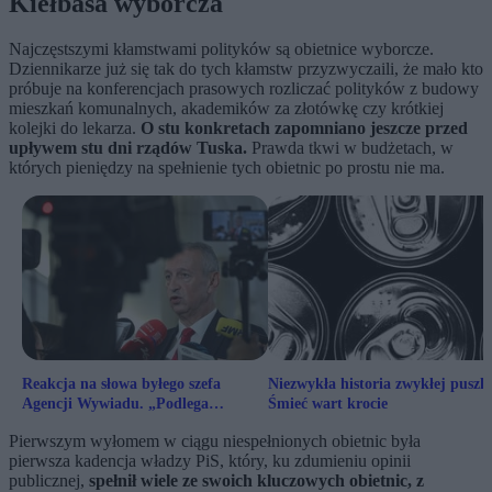
Kiełbasa wyborcza
Najczęstszymi kłamstwami polityków są obietnice wyborcze.
Dziennikarze już się tak do tych kłamstw przyzwyczaili, że mało kto
próbuje na konferencjach prasowych rozliczać polityków z budowy
mieszkań komunalnych, akademików za złotówkę czy krótkiej
kolejki do lekarza.
O stu konkretach zapomniano jeszcze przed
upływem stu dni rządów Tuska.
Prawda tkwi w budżetach, w
których pieniędzy na spełnienie tych obietnic po prostu nie ma.
Reakcja na słowa byłego szefa
Niezwykła historia zwykłej puszki
Agencji Wywiadu. „Podlega
Śmieć wart krocie
szczegółowej weryfikacji”
Pierwszym wyłomem w ciągu niespełnionych obietnic była
pierwsza kadencja władzy PiS, który, ku zdumieniu opinii
publicznej,
spełnił wiele ze swoich kluczowych obietnic, z