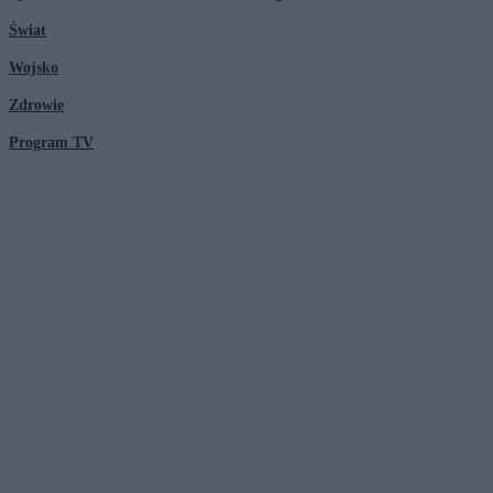
Świat
Wojsko
Zdrowie
Program TV
© 2026 Kanał Zero Spółka Akcyjna