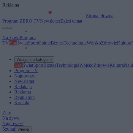
Reklama
Strona główna
Program ZERO TV
Newsletter
Zgłoś temat
Na żywo
Program
TV
Kraj
Świat
Sport
Opinie
Biznes
Technologia
Wojsko
Zdrowie
Kultura
Wszystkie kategorie
Kraj
Świat
Sport
Biznes
Technologia
Wojsko
Zdrowie
Kultura
Nau
Program TV
Najnowsze
Newsletter
Redakcja
Reklama
Regulamin
Kontakt
Zero
Na żywo
Najnowsze
Szukaj
Więcej