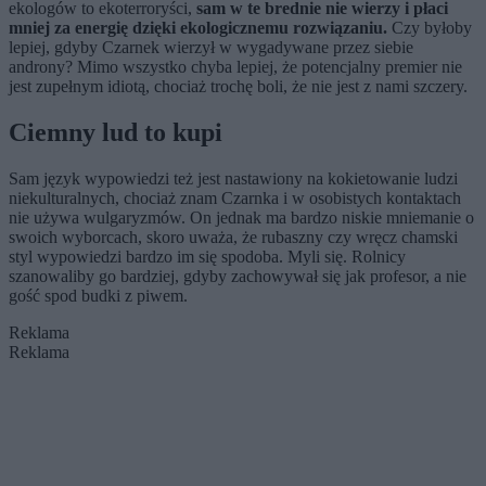
ekologów to ekoterroryści,
sam w te brednie nie wierzy i płaci
mniej za energię dzięki ekologicznemu rozwiązaniu.
Czy byłoby
lepiej, gdyby Czarnek wierzył w wygadywane przez siebie
androny? Mimo wszystko chyba lepiej, że potencjalny premier nie
jest zupełnym idiotą, chociaż trochę boli, że nie jest z nami szczery.
Ciemny lud to kupi
Sam język wypowiedzi też jest nastawiony na kokietowanie ludzi
niekulturalnych, chociaż znam Czarnka i w osobistych kontaktach
nie używa wulgaryzmów. On jednak ma bardzo niskie mniemanie o
swoich wyborcach, skoro uważa, że rubaszny czy wręcz chamski
styl wypowiedzi bardzo im się spodoba. Myli się. Rolnicy
szanowaliby go bardziej, gdyby zachowywał się jak profesor, a nie
gość spod budki z piwem.
Reklama
Reklama