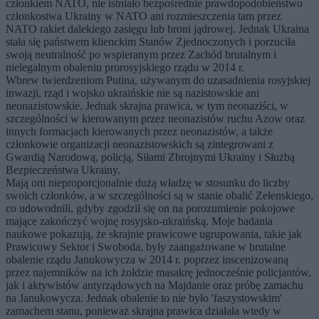
członkiem NATO, nie istniało bezpośrednie prawdopodobieństwo
członkostwa Ukrainy w NATO ani rozmieszczenia tam przez
NATO rakiet dalekiego zasięgu lub broni jądrowej. Jednak Ukraina
stała się państwem klienckim Stanów Zjednoczonych i porzuciła
swoją neutralność po wspieranym przez Zachód brutalnym i
nielegalnym obaleniu prorosyjskiego rządu w 2014 r.
Wbrew twierdzeniom Putina, używanym do uzasadnienia rosyjskiej
inwazji, rząd i wojsko ukraińskie nie są nazistowskie ani
neonazistowskie. Jednak skrajna prawica, w tym neonaziści, w
szczególności w kierowanym przez neonazistów ruchu Azow oraz
innych formacjach kierowanych przez neonazistów, a także
członkowie organizacji neonazistowskich są zintegrowani z
Gwardią Narodową, policją, Siłami Zbrojnymi Ukrainy i Służbą
Bezpieczeństwa Ukrainy.
Mają oni nieproporcjonalnie dużą władzę w stosunku do liczby
swoich członków, a w szczególności są w stanie obalić Zełenskiego,
co udowodnili, gdyby zgodził się on na porozumienie pokojowe
mające zakończyć wojnę rosyjsko-ukraińską. Moje badania
naukowe pokazują, że skrajnie prawicowe ugrupowania, takie jak
Prawicowy Sektor i Swoboda, były zaangażowane w brutalne
obalenie rządu Janukowycza w 2014 r. poprzez inscenizowaną
przez najemników na ich żołdzie masakrę jednocześnie policjantów,
jak i aktywistów antyrządowych na Majdanie oraz próbę zamachu
na Janukowycza. Jednak obalenie to nie było 'faszystowskim'
zamachem stanu, ponieważ skrajna prawica działała wtedy w