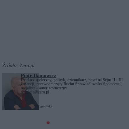
Źródło:
Zero.pl
Piotr Ikonowicz
Działacz społeczny, polityk, dziennikarz, poseł na Sejm II i III
kadencji, przewodniczący Ruchu Sprawiedliwości Społecznej,
socjalista - autor zewnętrzny
redakcja@zero.pl
Tagi:
Donald Tusk
politycy
polityka