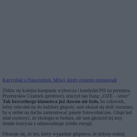
Kaczyński o Nawrockim. Mówi, kiedy ostatnio rozmawiali
Zbliża się kolejna kampania wyborcza i kandydat PiS na premiera,
Przemysław Czarnek (profesor), uraczył nas frazą: „OZE – sroze”.
Tak bezczelnego kłamstwa już dawno nie było,
bo człowiek,
który odwołał się do ludzkiej głupoty, sam okazał się dość rozumny,
by u siebie na dachu zamontować panele fotowoltaiczne. Głupi lud
miał uwierzyć, że ekologia to bzdura, ale sam głosiciel tej tezy
śmiało korzysta z odnawialnego źródła energii.
Okazuje się, że ten, który wygaduje głupstwa, że jedyny rodzaj