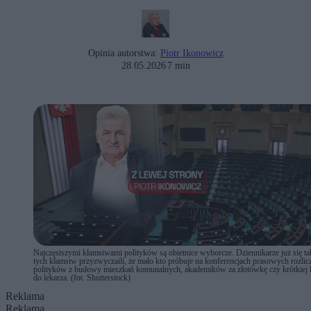
Opinia autorstwa:
Piotr Ikonowicz
28.05.2026
7 min
Najczęstszymi kłamstwami polityków są obietnice wyborcze. Dziennikarze już się ta
tych kłamstw przyzwyczaili, że mało kto próbuje na konferencjach prasowych rozlic
polityków z budowy mieszkań komunalnych, akademików za złotówkę czy krótkiej k
do lekarza. (fot. Shutterstock)
Reklama
Reklama