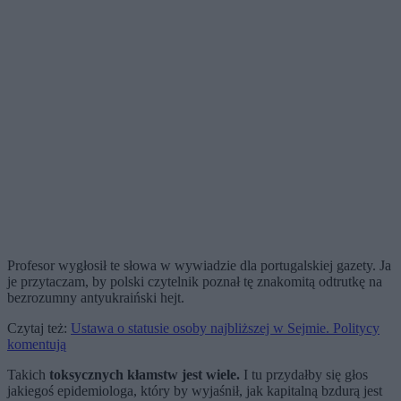
Profesor wygłosił te słowa w wywiadzie dla portugalskiej gazety. Ja
je przytaczam, by polski czytelnik poznał tę znakomitą odtrutkę na
bezrozumny antyukraiński hejt.
Czytaj też:
Ustawa o statusie osoby najbliższej w Sejmie. Politycy
komentują
Takich
toksycznych kłamstw jest wiele.
I tu przydałby się głos
jakiegoś epidemiologa, który by wyjaśnił, jak kapitalną bzdurą jest