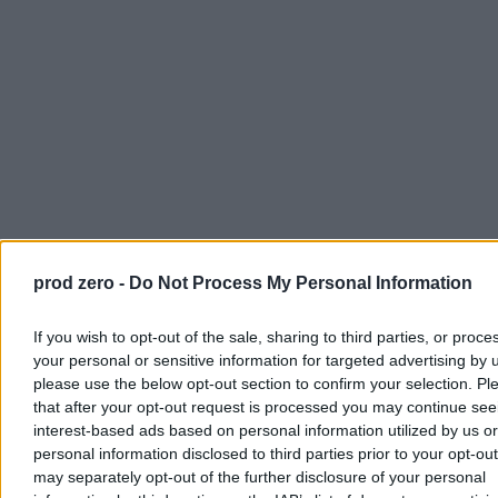
prod zero -
Do Not Process My Personal Information
If you wish to opt-out of the sale, sharing to third parties, or proce
your personal or sensitive information for targeted advertising by 
Najgorsze jest to, że trudno odróżnić, kiedy premier czy prezydent
please use the below opt-out section to confirm your selection. Pl
mówią prawdę, a kiedy kłamią. Słowa tracą stopniowo sens i
that after your opt-out request is processed you may continue see
znaczenie. Ludzie na ten brak komunikacji reagują różnie. Jedni
interest-based ads based on personal information utilized by us or
fanatycznie wierzą notorycznemu kłamcy, bo się do niego
personal information disclosed to third parties prior to your opt-ou
przywiązali, bo on jest z ich obozu politycznego
. Inni znów
may separately opt-out of the further disclosure of your personal
próbują się ratować, przyjmując postawę obronną, nie chodząc na
wybory w przekonaniu, że wszyscy politycy kłamią.