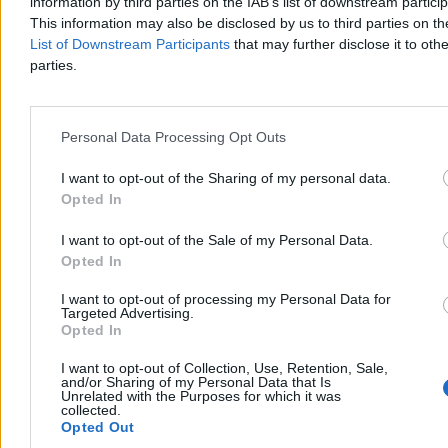
information by third parties on the IAB’s list of downstream partici
This information may also be disclosed by us to third parties on t
Są i tacy politycy, którzy na stawiane im zarzuty odpowiadają jak
List of Downstream Participants
that may further disclose it to othe
przestępcy. Idą w zaparte. Tak reaguje
Trump, który na zarzut, że
parties.
ludziom żyje się pod jego rządami gorzej, odpowiada, że wręcz
przeciwnie
– że on wie, że są z niego bardzo zadowoleni, wręcz
pieją z zachwytu. A sondaże, cóż, to wina tendencyjnych mediów,
które go krytykują i kłamią.
Personal Data Processing Opt Outs
Między światem zakłamanych i bardzo zadowolonych z siebie
polityków a światem realnym rośnie przepaść. Zwłaszcza że coraz
I want to opt-out of the Sharing of my personal data.
trudniej zrozumieć świat, w którym przestają się liczyć wartości, a
Opted In
tylko siła budowana na oszukiwaniu.
I want to opt-out of the Sale of my Personal Data.
Kampania kłamstw
Opted In
Na kłamstwie budowana jest wrogość do innych narodów czy
I want to opt-out of processing my Personal Data for
Targeted Advertising.
imigrantów. Kampania kłamstw nacjonalistycznej prawicy
Opted In
wzmocniła falę niechęci do Ukraińców i Ukrainy. Warto zacytować
ukraińskiego profesora nauczającego w Ottawie, w Kanadzie, prof.
I want to opt-out of Collection, Use, Retention, Sale,
Iwana Kaczanowskiego, który brednie na temat Ukrainy odkłamuje
and/or Sharing of my Personal Data that Is
takimi oto słowami:
Unrelated with the Purposes for which it was
collected.
Reklama
Opted Out
Reklama