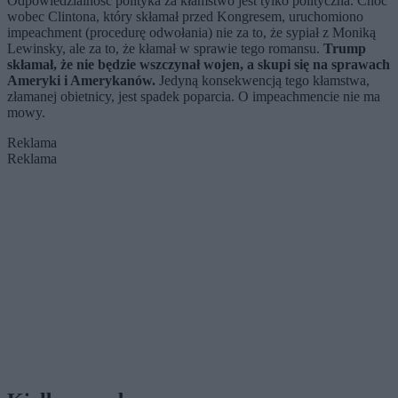
Odpowiedzialność polityka za kłamstwo jest tylko polityczna. Choć
wobec Clintona, który skłamał przed Kongresem, uruchomiono
impeachment (procedurę odwołania) nie za to, że sypiał z Moniką
Lewinsky, ale za to, że kłamał w sprawie tego romansu.
Trump
skłamał, że nie będzie wszczynał wojen, a skupi się na sprawach
Ameryki i Amerykanów.
Jedyną konsekwencją tego kłamstwa,
złamanej obietnicy, jest spadek poparcia. O impeachmencie nie ma
mowy.
Reklama
Reklama