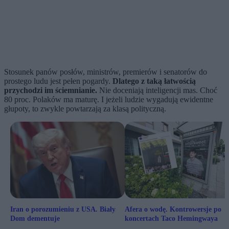
Stosunek panów posłów, ministrów, premierów i senatorów do
prostego ludu jest pełen pogardy.
Dlatego z taką łatwością
przychodzi im ściemnianie.
Nie doceniają inteligencji mas. Choć
80 proc. Polaków ma maturę. I jeżeli ludzie wygadują ewidentne
głupoty, to zwykle powtarzają za klasą polityczną.
Iran o porozumieniu z USA. Biały
Afera o wodę. Kontrowersje po
Dom dementuje
koncertach Taco Hemingwaya