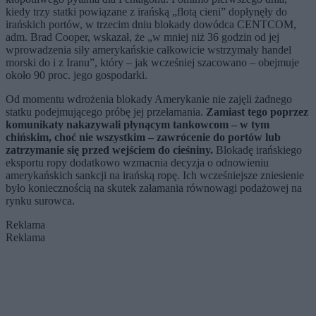
kiedy trzy statki powiązane z irańską „flotą cieni” dopłynęły do
irańskich portów, w trzecim dniu blokady dowódca CENTCOM,
adm. Brad Cooper, wskazał, że „w mniej niż 36 godzin od jej
wprowadzenia siły amerykańskie całkowicie wstrzymały handel
morski do i z Iranu”, który – jak wcześniej szacowano – obejmuje
około 90 proc. jego gospodarki.
Od momentu wdrożenia blokady Amerykanie nie zajęli żadnego
statku podejmującego próbę jej przełamania.
Zamiast tego poprzez
komunikaty nakazywali płynącym tankowcom – w tym
chińskim, choć nie wszystkim – zawrócenie do portów lub
zatrzymanie się przed wejściem do cieśniny.
Blokadę irańskiego
eksportu ropy dodatkowo wzmacnia decyzja o odnowieniu
amerykańskich sankcji na irańską ropę. Ich wcześniejsze zniesienie
było koniecznością na skutek załamania równowagi podażowej na
rynku surowca.
Reklama
Reklama