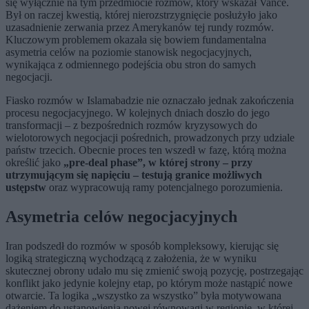
się wyłącznie na tym przedmiocie rozmów, który wskazał Vance.
Był on raczej kwestią, której nierozstrzygnięcie posłużyło jako
uzasadnienie zerwania przez Amerykanów tej rundy rozmów.
Kluczowym problemem okazała się bowiem fundamentalna
asymetria celów na poziomie stanowisk negocjacyjnych,
wynikająca z odmiennego podejścia obu stron do samych
negocjacji.
Fiasko rozmów w Islamabadzie nie oznaczało jednak zakończenia
procesu negocjacyjnego. W kolejnych dniach doszło do jego
transformacji – z bezpośrednich rozmów kryzysowych do
wielotorowych negocjacji pośrednich, prowadzonych przy udziale
państw trzecich. Obecnie proces ten wszedł w fazę, którą można
określić jako
„pre-deal phase”, w której strony – przy
utrzymującym się napięciu – testują granice możliwych
ustępstw
oraz wypracowują ramy potencjalnego porozumienia.
Asymetria celów negocjacyjnych
Iran podszedł do rozmów w sposób kompleksowy, kierując się
logiką strategiczną wychodzącą z założenia, że w wyniku
skutecznej obrony udało mu się zmienić swoją pozycję, postrzegając
konflikt jako jedynie kolejny etap, po którym może nastąpić nowe
otwarcie. Ta logika „wszystko za wszystko” była motywowana
dążeniem do ustanowienia nowej równowagi w regionie, w której