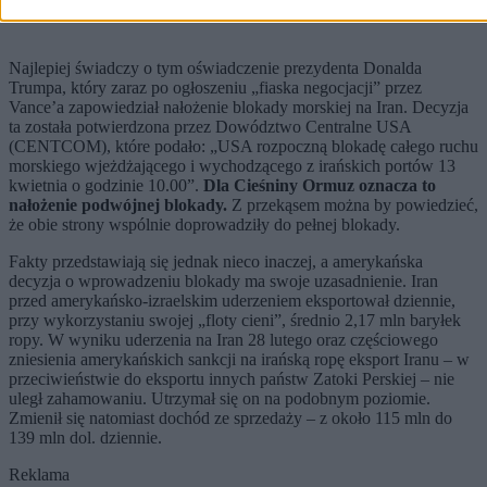
Najlepiej świadczy o tym oświadczenie prezydenta Donalda
Trumpa, który zaraz po ogłoszeniu „fiaska negocjacji” przez
Vance’a zapowiedział nałożenie blokady morskiej na Iran. Decyzja
ta została potwierdzona przez Dowództwo Centralne USA
(CENTCOM), które podało: „USA rozpoczną blokadę całego ruchu
morskiego wjeżdżającego i wychodzącego z irańskich portów 13
kwietnia o godzinie 10.00”.
Dla Cieśniny Ormuz oznacza to
nałożenie podwójnej blokady.
Z przekąsem można by powiedzieć,
że obie strony wspólnie doprowadziły do pełnej blokady.
Fakty przedstawiają się jednak nieco inaczej, a amerykańska
decyzja o wprowadzeniu blokady ma swoje uzasadnienie. Iran
przed amerykańsko-izraelskim uderzeniem eksportował dziennie,
przy wykorzystaniu swojej „floty cieni”, średnio 2,17 mln baryłek
ropy. W wyniku uderzenia na Iran 28 lutego oraz częściowego
zniesienia amerykańskich sankcji na irańską ropę eksport Iranu – w
przeciwieństwie do eksportu innych państw Zatoki Perskiej – nie
uległ zahamowaniu. Utrzymał się on na podobnym poziomie.
Zmienił się natomiast dochód ze sprzedaży – z około 115 mln do
139 mln dol. dziennie.
Reklama