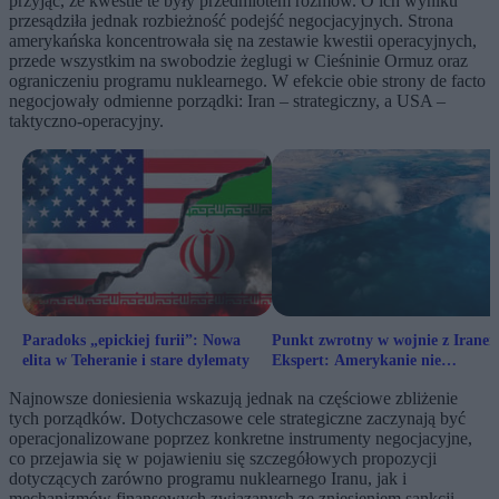
przyjąć, że kwestie te były przedmiotem rozmów. O ich wyniku
przesądziła jednak rozbieżność podejść negocjacyjnych. Strona
amerykańska koncentrowała się na zestawie kwestii operacyjnych,
przede wszystkim na swobodzie żeglugi w Cieśninie Ormuz oraz
ograniczeniu programu nuklearnego. W efekcie obie strony de facto
negocjowały odmienne porządki: Iran – strategiczny, a USA –
taktyczno-operacyjny.
Paradoks „epickiej furii”: Nowa
Punkt zwrotny w wojnie z Irane
elita w Teheranie i stare dylematy
Ekspert: Amerykanie nie
doszacowali przeciwnika
Najnowsze doniesienia wskazują jednak na częściowe zbliżenie
tych porządków. Dotychczasowe cele strategiczne zaczynają być
operacjonalizowane poprzez konkretne instrumenty negocjacyjne,
co przejawia się w pojawieniu się szczegółowych propozycji
dotyczących zarówno programu nuklearnego Iranu, jak i
mechanizmów finansowych związanych ze zniesieniem sankcji.