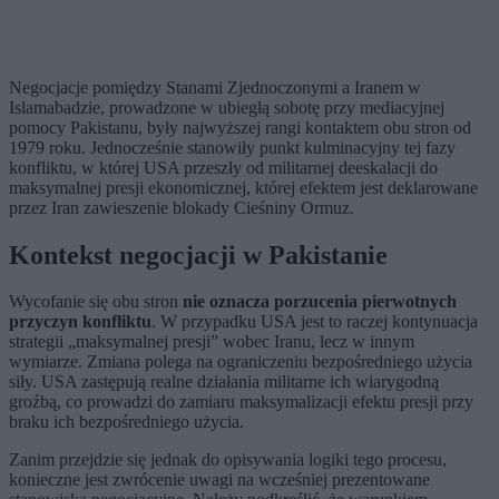
Negocjacje pomiędzy Stanami Zjednoczonymi a Iranem w
Islamabadzie, prowadzone w ubiegłą sobotę przy mediacyjnej
pomocy Pakistanu, były najwyższej rangi kontaktem obu stron od
1979 roku. Jednocześnie stanowiły punkt kulminacyjny tej fazy
konfliktu, w której USA przeszły od militarnej deeskalacji do
maksymalnej presji ekonomicznej, której efektem jest deklarowane
przez Iran zawieszenie blokady Cieśniny Ormuz.
Kontekst negocjacji w Pakistanie
Wycofanie się obu stron
nie oznacza porzucenia pierwotnych
przyczyn konfliktu
. W przypadku USA jest to raczej kontynuacja
strategii „maksymalnej presji” wobec Iranu, lecz w innym
wymiarze. Zmiana polega na ograniczeniu bezpośredniego użycia
siły. USA zastępują realne działania militarne ich wiarygodną
groźbą, co prowadzi do zamiaru maksymalizacji efektu presji przy
braku ich bezpośredniego użycia.
Zanim przejdzie się jednak do opisywania logiki tego procesu,
konieczne jest zwrócenie uwagi na wcześniej prezentowane