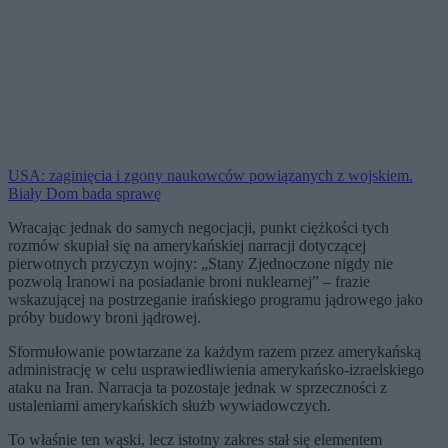
USA: zaginięcia i zgony naukowców powiązanych z wojskiem.
Biały Dom bada sprawę
Wracając jednak do samych negocjacji, punkt ciężkości tych
rozmów skupiał się na amerykańskiej narracji dotyczącej
pierwotnych przyczyn wojny: „Stany Zjednoczone nigdy nie
pozwolą Iranowi na posiadanie broni nuklearnej” – frazie
wskazującej na postrzeganie irańskiego programu jądrowego jako
próby budowy broni jądrowej.
Sformułowanie powtarzane za każdym razem przez amerykańską
administrację w celu usprawiedliwienia amerykańsko-izraelskiego
ataku na Iran. Narracja ta pozostaje jednak w sprzeczności z
ustaleniami amerykańskich służb wywiadowczych.
To właśnie ten wąski, lecz istotny zakres stał się elementem