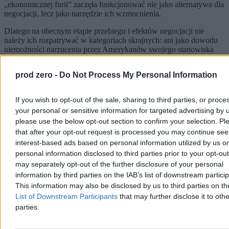
„ekonomicznej furii” zaczęła funkcjonować nie jako alternatywa dla
negocjacji, lecz jako narzędzie ich wzmocnienia.
Dlatego na obecnym etapie przebiegu i efektów negocjacji nie
należy ich rozpatrywać w kategoriach skrajnych: ani jako dowodu
niemożności narzucenia przez Amerykanów swojego stanowiska
siłą, ani jako potwierdzenia przewagi Iranu nad USA. Ich przebieg
należy interpretować jako zmianę podejścia do realizacji tych
prod zero -
Do Not Process My Personal Information
celów konfliktu
, w której negocjacje służą zamknięciu pewnego –
bądź co bądź nieudanego pod względem politycznym – epizodu.
Epizod ten stał się podstawą dla nowej pozycji wyjściowej
If you wish to opt-out of the sale, sharing to third parties, or proce
Amerykanów wobec Iranu.
your personal or sensitive information for targeted advertising by 
please use the below opt-out section to confirm your selection. Pl
Zatem epizod negocjacyjny był zarazem jedynie i aż platformą dla
podejścia „walcz i negocjuj jednocześnie”, mającą na celu
that after your opt-out request is processed you may continue see
rozpoznanie przez Amerykanów nastrojów panujących w
interest-based ads based on personal information utilized by us or
Teheranie.
personal information disclosed to third parties prior to your opt-ou
may separately opt-out of the further disclosure of your personal
Reklama
information by third parties on the IAB’s list of downstream partici
Reklama
This information may also be disclosed by us to third parties on t
List of Downstream Participants
that may further disclose it to othe
parties.