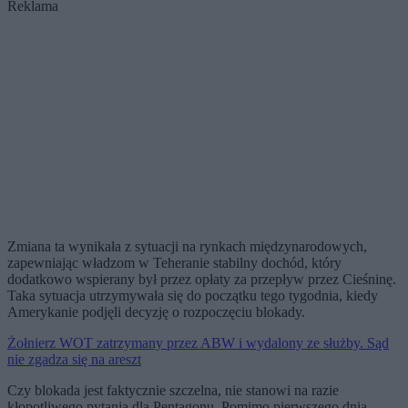
Reklama
Zmiana ta wynikała z sytuacji na rynkach międzynarodowych,
zapewniając władzom w Teheranie stabilny dochód, który
dodatkowo wspierany był przez opłaty za przepływ przez Cieśninę.
Taka sytuacja utrzymywała się do początku tego tygodnia, kiedy
Amerykanie podjęli decyzję o rozpoczęciu blokady.
Żołnierz WOT zatrzymany przez ABW i wydalony ze służby. Sąd
nie zgadza się na areszt
Czy blokada jest faktycznie szczelna, nie stanowi na razie
kłopotliwego pytania dla Pentagonu. Pomimo pierwszego dnia,