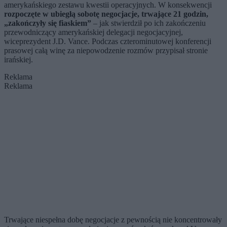
amerykańskiego zestawu kwestii operacyjnych. W konsekwencji
rozpoczęte w ubiegłą sobotę negocjacje, trwające 21 godzin,
„zakończyły się fiaskiem”
– jak stwierdził po ich zakończeniu
przewodniczący amerykańskiej delegacji negocjacyjnej,
wiceprezydent J.D. Vance. Podczas czterominutowej konferencji
prasowej całą winę za niepowodzenie rozmów przypisał stronie
irańskiej.
Reklama
Reklama
Trwające niespełna dobę negocjacje z pewnością nie koncentrowały