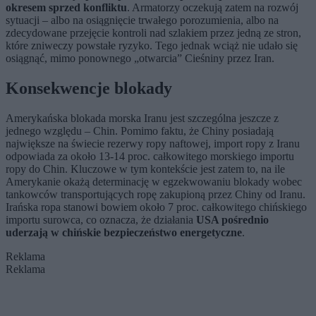
okresem sprzed konfliktu
. Armatorzy oczekują zatem na rozwój
sytuacji – albo na osiągnięcie trwałego porozumienia, albo na
zdecydowane przejęcie kontroli nad szlakiem przez jedną ze stron,
które zniweczy powstałe ryzyko. Tego jednak wciąż nie udało się
osiągnąć, mimo ponownego „otwarcia” Cieśniny przez Iran.
Konsekwencje blokady
Amerykańska blokada morska Iranu jest szczególna jeszcze z
jednego względu – Chin. Pomimo faktu, że Chiny posiadają
największe na świecie rezerwy ropy naftowej, import ropy z Iranu
odpowiada za około 13-14 proc. całkowitego morskiego importu
ropy do Chin. Kluczowe w tym kontekście jest zatem to, na ile
Amerykanie okażą determinację w egzekwowaniu blokady wobec
tankowców transportujących ropę zakupioną przez Chiny od Iranu.
Irańska ropa stanowi bowiem około 7 proc. całkowitego chińskiego
importu surowca, co oznacza, że działania
USA pośrednio
uderzają w chińskie bezpieczeństwo energetyczne
.
Reklama
Reklama