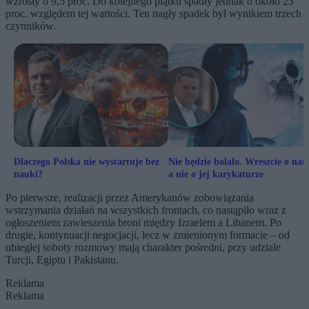
wzrosły o 9,5 proc. Do kolejnego piątku spadły jednak o około 23
proc. względem tej wartości. Ten nagły spadek był wynikiem trzech
czynników.
Dlaczego Polska nie wystartuje bez
Nie będzie bolało. Wreszcie o nau
nauki?
a nie o jej karykaturze
Po pierwsze, realizacji przez Amerykanów zobowiązania
wstrzymania działań na wszystkich frontach, co nastąpiło wraz z
ogłoszeniem zawieszenia broni między Izraelem a Libanem. Po
drugie, kontynuacji negocjacji, lecz w zmienionym formacie – od
ubiegłej soboty rozmowy mają charakter pośredni, przy udziale
Turcji, Egiptu i Pakistanu.
Reklama
Reklama