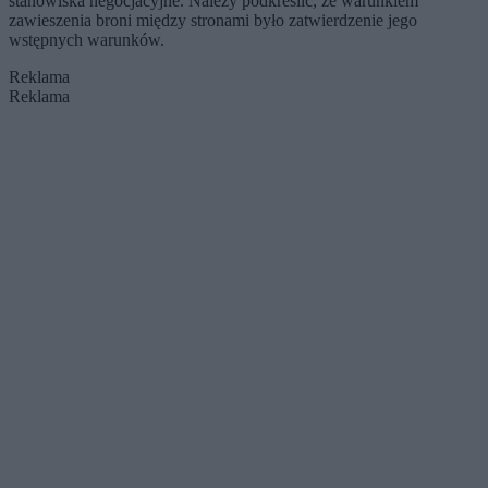
stanowiska negocjacyjne. Należy podkreślić, że warunkiem
zawieszenia broni między stronami było zatwierdzenie jego
wstępnych warunków.
Reklama
Reklama