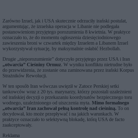
Zarówno Izrael, jak i USA skutecznie odrzuciły irański postulat,
argumentując, że izraelska operacja w Libanie nie podlegała
postanowieniom przyjętego porozumienia 8 kwietnia. W praktyce
oznaczało to, że do momentu ogłoszenia dziesięciodniowego
zawieszenia broni w czwartek między Izraelem a Libanem Izrael
wykorzystywał sytuację, by maksymalnie osłabić Hezbollah.
Drugie „nieporozumienie” dotyczyło przyjętego przez USA i Iran
„otwarcia” Cieśniny Ormuz
. W wyniku konfliktu nietrudne było
do przewidzenia, że zostanie ona zaminowana przez irański Korpus
Strażników Rewolucji.
W ten sposób Iran wówczas uwięził w Zatoce Perskiej setki
tankowców wraz z 20 tys. marynarzy, którzy pozostali uzależnieni
od irańskiej decyzji o przekazaniu koordynatów bezpiecznego toru
wodnego, uzależnionego od uiszczenia myta.
Mimo formalnego
„otwarcia” Iran zachował pełną kontrolę nad cieśniną.
To on
decydował, kto może przepływać i na jakich warunkach. W
praktyce oznaczało to selektywną blokadę, którą USA de facto
zaakceptowały.
Reklama