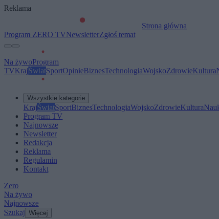
Reklama
Strona główna
Program ZERO TV
Newsletter
Zgłoś temat
Na żywo
Program
TV
Kraj
Świat
Sport
Opinie
Biznes
Technologia
Wojsko
Zdrowie
Kultura
Wszystkie kategorie
Kraj
Świat
Sport
Biznes
Technologia
Wojsko
Zdrowie
Kultura
Nau
Program TV
Najnowsze
Newsletter
Redakcja
Reklama
Regulamin
Kontakt
Zero
Na żywo
Najnowsze
Szukaj
Więcej