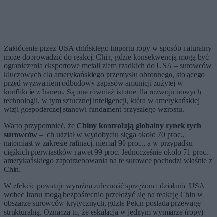
Zakłócenie przez USA chińskiego importu ropy w sposób naturalny
może doprowadzić do reakcji Chin, gdzie konsekwencją mogą być
ograniczenia eksportowe metali ziem rzadkich do USA – surowców
kluczowych dla amerykańskiego przemysłu obronnego, stojącego
przed wyzwaniem odbudowy zapasów amunicji zużytej w
konflikcie z Iranem. Są one również istotne dla rozwoju nowych
technologii, w tym sztucznej inteligencji, która w amerykańskiej
wizji gospodarczej stanowi fundament przyszłego wzrostu.
Warto przypomnieć, że
Chiny kontrolują globalny rynek tych
surowców
– ich udział w wydobyciu sięga około 70 proc.,
natomiast w zakresie rafinacji niemal 90 proc., a w przypadku
ciężkich pierwiastków nawet 99 proc. Jednocześnie około 71 proc.
amerykańskiego zapotrzebowania na te surowce pochodzi właśnie z
Chin.
W efekcie powstaje wyraźna zależność sprzężona: działania USA
wobec Iranu mogą bezpośrednio przełożyć się na reakcję Chin w
obszarze surowców krytycznych, gdzie Pekin posiada przewagę
strukturalną. Oznacza to, że eskalacja w jednym wymiarze (ropy)