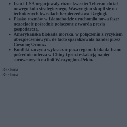
Iran i USA negocjowały różne kwestie: Teheran chciał
nowego ładu strategicznego, Waszyngton skupił się na
technicznych kwestiach bezpieczeństwa i żeglugi.
Fiasko rozmów w Islamabadzie uruchomiło nową fazę:
negocjacje pośrednie połączone z twardą presją
gospodarczą.
Amerykańska blokada morska, w połączeniu z ryzykiem
ubezpieczeniowym, de facto sparaliżowała handel przez
Cieśninę Ormuz.
Konflikt zaczyna wykraczać poza region: blokada Iranu
pośrednio uderza w Chiny i grozi eskalacją napięć
surowcowych na linii Waszyngton–Pekin.
Reklama
Reklama