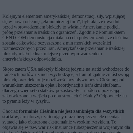
Kolejnym elementem amerykańskiej demonstracji siły, wpisującej
się w nową odsłonę „ekonomicznej furii”, był fakt, że dwa dni
przed wprowadzeniem blokady to właśnie Amerykanie podjęli
próbę przełamania irańskich ograniczeń. Zgodnie z komunikatem
CENTCOM demonstracja miała na celu potwierdzenie, że cieśnina
została całkowicie oczyszczona z min morskich wcześniej
rozmieszczonych przez Iran. Amerykańskie przełamanie irańskiej
blokady miało jednak miejsce przed wprowadzeniem
amerykańskiego odpowiednika.
Skoro zatem USA nałożyły blokadę jedynie na statki wchodzące do
irańskich portów i z nich wychodzące, a Iran oficjalnie zniósł swoją
blokadę oraz deklaruje możliwość przepływu przez Cieśninę pod
warunkiem uiszczenia opłat i koordynacji z irańskimi służbami,
dlaczego więc setki statków pozostawały – i póki co pozostają –
zakotwiczone u wejścia po obu stronach Cieśniny? Odpowiedź na
to pytanie leży w ryzyku.
Chociaż
formalnie Cieśnina nie jest zamknięta dla wszystkich
statków
, armatorzy, czarterujący oraz ubezpieczyciele oceniają
sytuację jako obarczoną ekstremalnie wysokim ryzykiem. To
objawia się w tzw. war-risk insurance (ubezpieczeniu wojennym dla
statków). Większość firm ubezpieczeniowych albo diametralnie