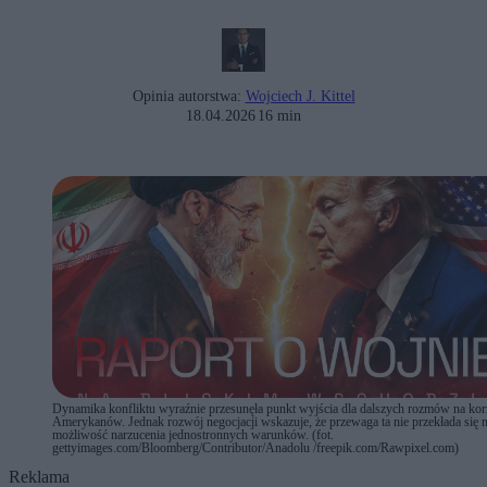
Opinia autorstwa:
Wojciech J. Kittel
18.04.2026
16 min
Dynamika konfliktu wyraźnie przesunęła punkt wyjścia dla dalszych rozmów na kor
Amerykanów. Jednak rozwój negocjacji wskazuje, że przewaga ta nie przekłada się 
możliwość narzucenia jednostronnych warunków. (fot.
gettyimages.com/Bloomberg/Contributor/Anadolu /freepik.com/Rawpixel.com)
Reklama