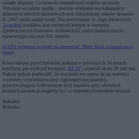
zostały złamane. Co prawda częstotliwość ataków ze strony
Teheranu wyraźnie spadła – obecnie obejmuje ona kilkanaście
dziennych uderzeń rakietowych oraz kilkadziesiąt ataków dronami –
to „0%” nadal zadaje straty. Dla porównania, w ciągu pierwszych
24 godzin
konfliktu Iran wystrzelił jedynie w kierunku
Zjednoczonych Emiratów Arabskich 67 rakiet (balistycznych i
manewrujących) oraz 541 dronów.
NATO zwiększa wydatki na obronność. Mark Rutte pokazał nowy
raport
Koszt obrony przed irańskimi atakami w pierwszych 16 dniach
konfliktu, jak wyliczył brytyjski
„RUSI”
, wyniósł około 26 mld dol.
Należy jednak podkreślić, że szacunek ten opiera się na wartości
wcześniej wyprodukowanej i zgromadzonej amunicji
przechwytującej. Odtworzenie tych zapasów przy obecnych
kosztach produkcji mogłoby być co najmniej dwukrotnie droższe.
Reklama
Reklama