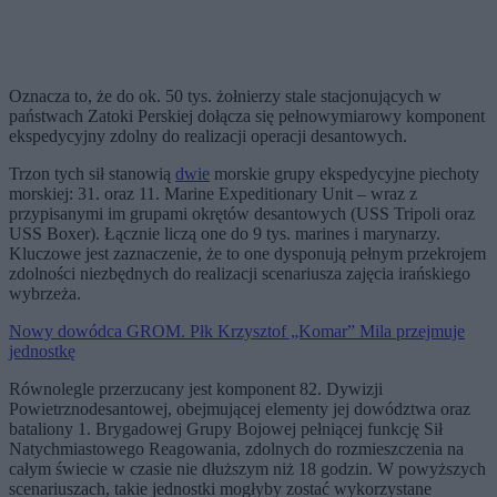
Oznacza to, że do ok. 50 tys. żołnierzy stale stacjonujących w
państwach Zatoki Perskiej dołącza się pełnowymiarowy komponent
ekspedycyjny zdolny do realizacji operacji desantowych.
Trzon tych sił stanowią
dwie
morskie grupy ekspedycyjne piechoty
morskiej: 31. oraz 11. Marine Expeditionary Unit – wraz z
przypisanymi im grupami okrętów desantowych (USS Tripoli oraz
USS Boxer). Łącznie liczą one do 9 tys. marines i marynarzy.
Kluczowe jest zaznaczenie, że to one dysponują pełnym przekrojem
zdolności niezbędnych do realizacji scenariusza zajęcia irańskiego
wybrzeża.
Nowy dowódca GROM. Płk Krzysztof „Komar” Mila przejmuje
jednostkę
Równolegle przerzucany jest komponent 82. Dywizji
Powietrznodesantowej, obejmującej elementy jej dowództwa oraz
bataliony 1. Brygadowej Grupy Bojowej pełniącej funkcję Sił
Natychmiastowego Reagowania, zdolnych do rozmieszczenia na
całym świecie w czasie nie dłuższym niż 18 godzin. W powyższych
scenariuszach, takie jednostki mogłyby zostać wykorzystane