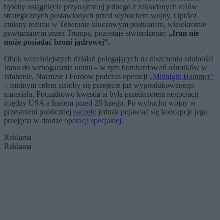
byłoby osiągnięcie przynajmniej jednego z zakładanych celów
strategicznych postawionych przed wybuchem wojny. Oprócz
zmiany reżimu w Teheranie kluczowym postulatem, wielokrotnie
powtarzanym przez Trumpa, pozostaje stwierdzenie:
„Iran nie
może posiadać broni jądrowej”.
Obok wcześniejszych działań polegających na niszczeniu zdolności
Iranu do wzbogacania uranu – w tym bombardowań ośrodków w
Isfahanie, Natanzie i Fordow podczas operacji
„Midnight Hammer”
– istotnym celem stałoby się przejęcie już wyprodukowanego
materiału. Początkowo kwestia ta była przedmiotem negocjacji
między USA a Iranem przed 28 lutego. Po wybuchu wojny w
przestrzeni publicznej
zaczęły
jednak pojawiać się koncepcje jego
przejęcia w drodze
operacji specjalnej
.
Reklama
Reklama