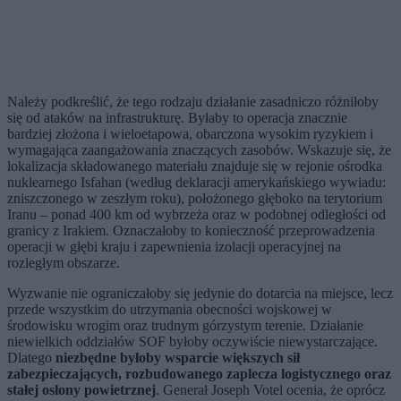
Należy podkreślić, że tego rodzaju działanie zasadniczo różniłoby
się od ataków na infrastrukturę. Byłaby to operacja znacznie
bardziej złożona i wieloetapowa, obarczona wysokim ryzykiem i
wymagająca zaangażowania znaczących zasobów. Wskazuje się, że
lokalizacja składowanego materiału znajduje się w rejonie ośrodka
nuklearnego Isfahan (według deklaracji amerykańskiego wywiadu:
zniszczonego w zeszłym roku), położonego głęboko na terytorium
Iranu – ponad 400 km od wybrzeża oraz w podobnej odległości od
granicy z Irakiem. Oznaczałoby to konieczność przeprowadzenia
operacji w głębi kraju i zapewnienia izolacji operacyjnej na
rozległym obszarze.
Wyzwanie nie ograniczałoby się jedynie do dotarcia na miejsce, lecz
przede wszystkim do utrzymania obecności wojskowej w
środowisku wrogim oraz trudnym górzystym terenie. Działanie
niewielkich oddziałów SOF byłoby oczywiście niewystarczające.
Dlatego
niezbędne byłoby wsparcie większych sił
zabezpieczających, rozbudowanego zaplecza logistycznego oraz
stałej osłony powietrznej
. Generał Joseph Votel ocenia, że oprócz