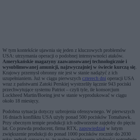
W tym kontekście ujawnia się jeden z kluczowych problemów
USA: utrzymania operacji o podobnej intensywności ataków.
Amerykańskie magazyny zaawansowanej technologicznie i
wysublimowanej amunicji, najzwyczajniej w świecie kurczą się
.
Krajowy przemysł obronny nie jest w stanie nadążyć z ich
uzupełnianiem. Już w ciągu pierwszych
czterech dni
operacji USA
wraz z państwami Zatoki Perskiej wystrzeliły łącznie 943 pociski
przechwytujące systemu Patriot – czyli tyle, ile konsorcjum
Lockheed Martin/Boeing jest w stanie wyprodukować w ciągu
około 18 miesięcy.
Podobna sytuacja dotyczy uzbrojenia ofensywnego. W pierwszych
16 dniach konfliktu USA użyły ponad 500 pocisków Tomahawk.
Przy obecnym tempie produkcji ich odtworzenie zajęłoby do pięciu
lat. Co prawda producent, firma RTX,
zapowiedział
w lutym
zwiększenie produkcji do ponad 1000 pocisków rocznie do 2030
roku, jednak oznacza to, że realne zwiększenie zdolności potrzebuje