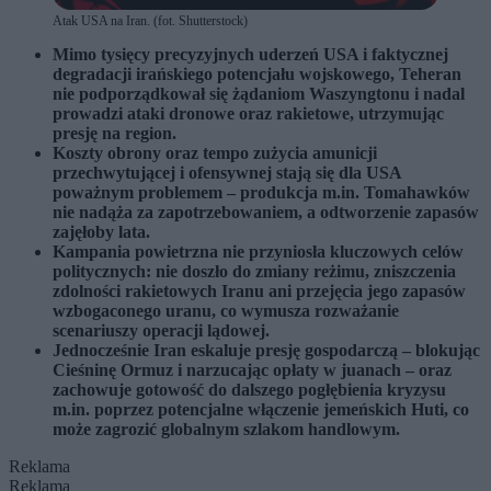
Atak USA na Iran. (fot. Shutterstock)
Mimo tysięcy precyzyjnych uderzeń USA i faktycznej
degradacji irańskiego potencjału wojskowego, Teheran
nie podporządkował się żądaniom Waszyngtonu i nadal
prowadzi ataki dronowe oraz rakietowe, utrzymując
presję na region.
Koszty obrony oraz tempo zużycia amunicji
przechwytującej i ofensywnej stają się dla USA
poważnym problemem – produkcja m.in. Tomahawków
nie nadąża za zapotrzebowaniem, a odtworzenie zapasów
zajęłoby lata.
Kampania powietrzna nie przyniosła kluczowych celów
politycznych: nie doszło do zmiany reżimu, zniszczenia
zdolności rakietowych Iranu ani przejęcia jego zapasów
wzbogaconego uranu, co wymusza rozważanie
scenariuszy operacji lądowej.
Jednocześnie Iran eskaluje presję gospodarczą – blokując
Cieśninę Ormuz i narzucając opłaty w juanach – oraz
zachowuje gotowość do dalszego pogłębienia kryzysu
m.in. poprzez potencjalne włączenie jemeńskich Huti, co
może zagrozić globalnym szlakom handlowym.
Reklama
Reklama