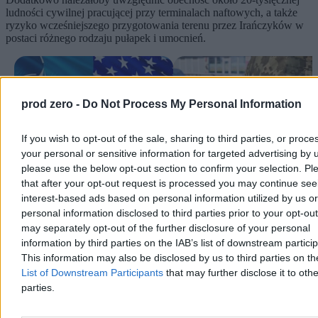
ludności cywilnej pracującej przy terminalach naftowych, a także
ryzyko wcześniejszego przygotowania terenu przez Irańczyków w
postaci różnego rodzaju pułapek i umocnień.
prod zero -
Do Not Process My Personal Information
If you wish to opt-out of the sale, sharing to third parties, or proce
your personal or sensitive information for targeted advertising by 
please use the below opt-out section to confirm your selection. Pl
Wojna z Iranem. „Co na to NATO?
Wojna na Bliskim Wschodzie ude
that after your opt-out request is processed you may continue see
A NATO na to nic”
w wysiłek wojenny Ukrainy.
interest-based ads based on personal information utilized by us or
Rezerwy paliw topnieją
personal information disclosed to third parties prior to your opt-ou
W konsekwencji, choć przejęcie wyspy mogłoby czasowo
podporządkować eksport irańskiej ropy naftowej i stworzyć
may separately opt-out of the further disclosure of your personal
potencjalną kartę przetargową w negocjacjach, jego realna wartość
information by third parties on the IAB’s list of downstream partici
strategiczna pozostaje dyskusyjna. Iran, dysponując pozostałymi
This information may also be disclosed by us to third parties on t
zdolnościami mógłby nie być skłonny do ustępstw, a sama operacja
List of Downstream Participants
that may further disclose it to othe
prowadziłaby raczej do dalszej eskalacji konfliktu, o czym poniżej.
parties.
Reklama
Reklama