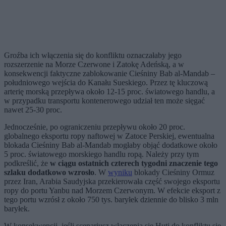
Groźba ich włączenia się do konfliktu oznaczałaby jego
rozszerzenie na Morze Czerwone i Zatokę Adeńską, a w
konsekwencji faktyczne zablokowanie Cieśniny Bab al-Mandab –
południowego wejścia do Kanału Sueskiego. Przez tę kluczową
arterię morską przepływa około 12-15 proc. światowego handlu, a
w przypadku transportu kontenerowego udział ten może sięgać
nawet 25-30 proc.
Jednocześnie, po ograniczeniu przepływu około 20 proc.
globalnego eksportu ropy naftowej w Zatoce Perskiej, ewentualna
blokada Cieśniny Bab al-Mandab mogłaby objąć dodatkowe około
5 proc. światowego morskiego handlu ropą. Należy przy tym
podkreślić, że
w ciągu ostatnich czterech tygodni znaczenie tego
szlaku dodatkowo wzrosło
. W
wyniku
blokady Cieśniny Ormuz
przez Iran, Arabia Saudyjska przekierowała część swojego eksportu
ropy do portu Yanbu nad Morzem Czerwonym. W efekcie eksport z
tego portu wzrósł z około 750 tys. baryłek dziennie do blisko 3 mln
baryłek.
W konsekwencji, jeśli scenariusz włączenia się Huti do konfliktu się