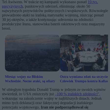
Tel Awiwem. W trakcie tej kampanii wykonano ponad
10 tys.
precyzyjnych
, punktowych uderzeń, eliminując około 50
najwyższych przywódców politycznych i wojskowych. Równolegle
prowadzono ataki na irańską marynarkę wojenną, niszcząc ponad
30 jej okrętów, a także kontynuując uderzenia na zdolności
produkcyjne Iranu, stanowiska baterii rakietowych oraz magazyny
broni.
Miesiąc wojny na Bliskim
Ostra wymiana zdań na szczycie 
Wschodzie. Nocne ataki, są ofiary
Człowiek Trumpa kontra Kallas
W ubiegłym tygodniu Donald Trump w jednym ze swoich wpisów
stwierdził, że USA zniszczyły już
„100 % irańskich zdolności”
,
wskazując na zakończenie wojny w najbliższych dniach. Jednak
mimo tych deklaracji oraz faktycznej degradacji irańskiego
potencjału wojskowego,
Iran nie podporządkował się