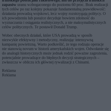
irańskiego potencjału rakietowego, ani do przejęcia irańskich
zapasów
uranu wzbogaconego do poziomu 60 proc. Brak realizacji
tych celów po raz kolejny pokazuje fundamentalną prawidłowość:
działania prowadzą wojskowi, lecz wojny rozstrzygają politycy. O
ich powodzeniu lub porażce decyduje bowiem zdolność do
wyznaczania i osiągania realistycznych, a nie maksymalistycznych
celów politycznych. Te postawił Donald Trump.
Wobec obecnych działań, które USA prowadzą w sposób
niezwykle efektywny i metodyczny, realizując intensywną
kampanię powietrzną. Warto podkreślić, że tego rodzaju operacje
nie stanowią novum w historii amerykańskich wojen. Odwołanie się
do analogii historycznych może jednak rodzić poważne zagrożenia,
potencjalnie prowadzące do błędnych decyzji strategicznych –
zwłaszcza w obliczu ich głównej rywalizacji z Chinami.
Reklama
Reklama