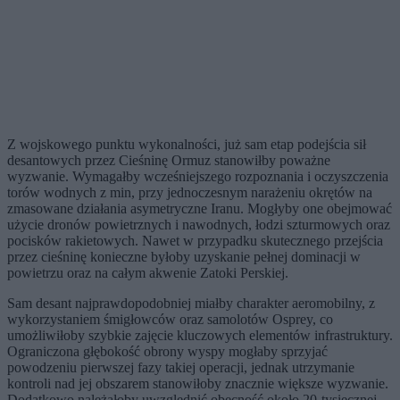
Z wojskowego punktu wykonalności, już sam etap podejścia sił
desantowych przez Cieśninę Ormuz stanowiłby poważne
wyzwanie. Wymagałby wcześniejszego rozpoznania i oczyszczenia
torów wodnych z min, przy jednoczesnym narażeniu okrętów na
zmasowane działania asymetryczne Iranu. Mogłyby one obejmować
użycie dronów powietrznych i nawodnych, łodzi szturmowych oraz
pocisków rakietowych. Nawet w przypadku skutecznego przejścia
przez cieśninę konieczne byłoby uzyskanie pełnej dominacji w
powietrzu oraz na całym akwenie Zatoki Perskiej.
Sam desant najprawdopodobniej miałby charakter aeromobilny, z
wykorzystaniem śmigłowców oraz samolotów Osprey, co
umożliwiłoby szybkie zajęcie kluczowych elementów infrastruktury.
Ograniczona głębokość obrony wyspy mogłaby sprzyjać
powodzeniu pierwszej fazy takiej operacji, jednak utrzymanie
kontroli nad jej obszarem stanowiłoby znacznie większe wyzwanie.
Dodatkowo należałoby uwzględnić obecność około 20-tysięcznej