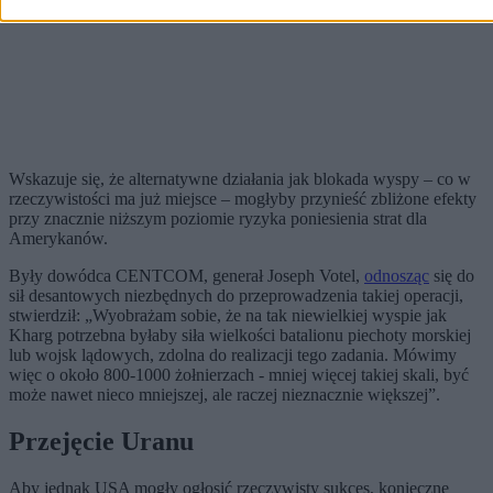
Wskazuje się, że alternatywne działania jak blokada wyspy – co w
rzeczywistości ma już miejsce – mogłyby przynieść zbliżone efekty
przy znacznie niższym poziomie ryzyka poniesienia strat dla
Amerykanów.
Były dowódca CENTCOM, generał Joseph Votel,
odnosząc
się do
sił desantowych niezbędnych do przeprowadzenia takiej operacji,
stwierdził: „Wyobrażam sobie, że na tak niewielkiej wyspie jak
Kharg potrzebna byłaby siła wielkości batalionu piechoty morskiej
lub wojsk lądowych, zdolna do realizacji tego zadania. Mówimy
więc o około 800-1000 żołnierzach - mniej więcej takiej skali, być
może nawet nieco mniejszej, ale raczej nieznacznie większej”.
Przejęcie Uranu
Aby jednak USA mogły ogłosić rzeczywisty sukces, konieczne