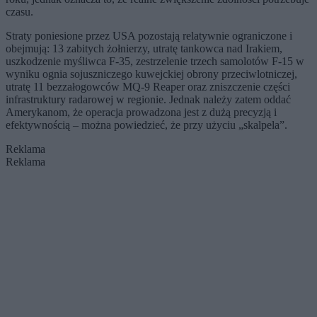
czasu.
Straty poniesione przez USA pozostają relatywnie ograniczone i
obejmują: 13 zabitych żołnierzy, utratę tankowca nad Irakiem,
uszkodzenie myśliwca F-35, zestrzelenie trzech samolotów F-15 w
wyniku ognia sojuszniczego kuwejckiej obrony przeciwlotniczej,
utratę 11 bezzałogowców MQ-9 Reaper oraz zniszczenie części
infrastruktury radarowej w regionie. Jednak należy zatem oddać
Amerykanom, że operacja prowadzona jest z dużą precyzją i
efektywnością – można powiedzieć, że przy użyciu „skalpela”.
Reklama
Reklama