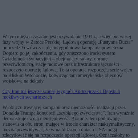
W tym miejscu zasadne jest przywołanie 1991 r., a więc pierwszej
fazy wojny w Zatoce Perskiej. Lądową operację „Pustynna Burza”
poprzedziła wówczas pięciotygodniowa kampania powietrzna.
Dopiero po jej zakończeniu, gdy zniszczono iracki system
świadomości sytuacyjnej – obejmujący radary, obronę
przeciwlotniczą, stacje radiowe oraz infrastrukturę łączności –
rozpoczęto operację lądową. To ta operacja rozpoczęła serię wojen
na Bliskim Wschodzie, kotwicząc tam amerykańską obecność
wojskową na dekady.
Czy Iran ma jeszcze szansę wygrać? Andrzejczak i Dębski o
możliwych scenariuszach
W obliczu trwającej kampanii oraz niemożności realizacji przez
Donalda Trumpa koncepcji „szybkiego zwycięstwa”, Iran wyraźnie
demonstruje swoją nieustępliwość. Biorąc zatem pod uwagę
stanowiska obu stron, mające w istocie charakter maksymalistyczny,
można przewidywać, że w najbliższych dniach USA mogą
zdecydować się na rozpoczęcie operacji lądowej. Oznaczałoby to