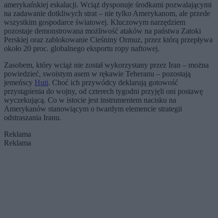
amerykańskiej eskalacji. Wciąż dysponuje środkami pozwalającymi
na zadawanie dotkliwych strat – nie tylko Amerykanom, ale przede
wszystkim gospodarce światowej. Kluczowym narzędziem
pozostaje demonstrowana możliwość ataków na państwa Zatoki
Perskiej oraz zablokowanie Cieśniny Ormuz, przez którą przepływa
około 20 proc. globalnego eksportu ropy naftowej.
Zasobem, który wciąż nie został wykorzystany przez Iran – można
powiedzieć, swoistym asem w rękawie Teheranu – pozostają
jemeńscy
Huti
. Choć ich przywódcy deklarują gotowość
przystąpienia do wojny, od czterech tygodni przyjęli oni postawę
wyczekującą. Co w istocie jest instrumentem nacisku na
Amerykanów stanowiącym o twardym elemencie strategii
odstraszania Iranu.
Reklama
Reklama