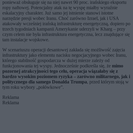
ponieważ obsługuje się na niej nawet 90 proc. irańskiego eksportu
ropy naftowej. Potencjalny atak na tę wyspę miałby wyraźnie
eskalacyjny charakter. Już samo jej istnienie stanowi istotne
narzędzie presji wobec Iranu. Choć zarówno Izrael, jak i USA
atakowały wcześniej irańską infrastrukturę energetyczną, dopiero po
trzech tygodniach kampanii Amerykanie uderzyli w Kharg – przy
czym celem nie była infrastruktura energetyczna, lecz znajdujące się
tam instalacje wojskowe.
W scenariuszu operacji desantowej zakłada się możliwość zajęcia
infrastruktury jako elementu nacisku negocjacyjnego wobec Iranu,
którego stabilność gospodarcza w dużej mierze zależy od
funkcjonowania tej wyspy. Jednocześnie podkreśla się, że
mimo
pozornej atrakcyjności tego celu, operacja wiązałaby się z
bardzo wysokim poziomem ryzyka – zarówno militarnego, jak i
politycznego dla samego Donalda Trumpa
, przed którym stoją w
tym roku wybory „połówkowe”.
Reklama
Reklama