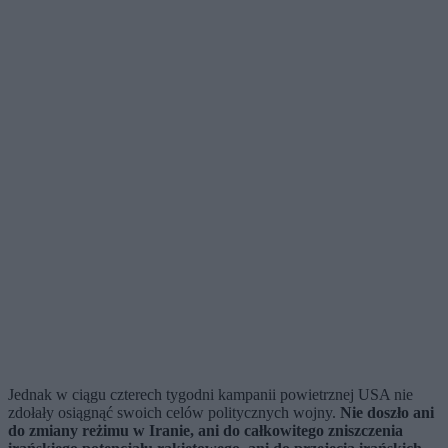
Jednak w ciągu czterech tygodni kampanii powietrznej USA nie
zdołały osiągnąć swoich celów politycznych wojny.
Nie doszło ani
do zmiany reżimu w Iranie, ani do całkowitego zniszczenia