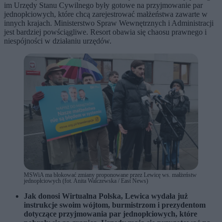
im Urzędy Stanu Cywilnego były gotowe na przyjmowanie par
jednopłciowych, które chcą zarejestrować małżeństwa zawarte w
innych krajach. Ministerstwo Spraw Wewnętrznych i Administracji
jest bardziej powściągliwe. Resort obawia się chaosu prawnego i
niespójności w działaniu urzędów.
MSWiA ma blokować zmiany proponowane przez Lewicę ws. małżeństw
jednopłciowych (fot. Anita Walczewska / East News)
Jak donosi Wirtualna Polska, Lewica wydała już
instrukcje swoim wójtom, burmistrzom i prezydentom
dotyczące przyjmowania par jednopłciowych, które