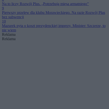
Na to liczy Rozwój Plus. „Potrzebują mięsa armatniego”
9
Pierwszy przelew dla klubu Morawieckiego. Na razie Rozwój Plus
bez subwencji
10
Mazurek pyta o koszt prezydenckiej imprezy. Minister: Szczerze, to
nie wiem
Reklama
Reklama