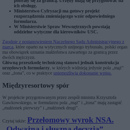
pobrały się za granicą. Urzędy mają się przygotować na
ich obsługę.
Ministerstwo Cyfryzacji ma gotowy projekt
rozporządzenia zmieniającego wzór odpowiedniego
formularza.
W Ministerstwie Spraw Wewnętrznych powstają
oddzielne wytyczne dla kierowników USC.
Zgodnie z postanowieniem Naczelnego Sądu Administracyjnego z
marca
, które oparto na wytycznych unijnego trybunału, polski organ
ma obowiązek uznania małżeństwa zawartego za granicą przez
dwóch mężczyzn.
Główną przeszkodę techniczną stanowi jednak konstrukcja
urzędowych formularzy
, w których widnieją jedynie pola „mąż”
oraz „żona”, co w praktyce
uniemożliwia dokonanie wpisu.
Międzyresortowy spór
W projekcie przygotowanym przez zespół ministra Krzysztofa
Gawkowskiego, w formularzu pola „mąż” i „żona” mają zastąpić
„małżonek pierwszy” i „małżonek drugi”.
Przełomowy wyrok NSA.
Czytaj także:
„Odważna i słuszna decyzja”