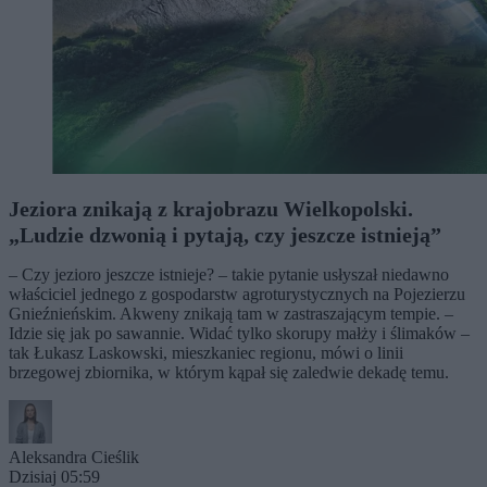
Jeziora znikają z krajobrazu Wielkopolski.
„Ludzie dzwonią i pytają, czy jeszcze istnieją”
– Czy jezioro jeszcze istnieje? – takie pytanie usłyszał niedawno
właściciel jednego z gospodarstw agroturystycznych na Pojezierzu
Gnieźnieńskim. Akweny znikają tam w zastraszającym tempie. –
Idzie się jak po sawannie. Widać tylko skorupy małży i ślimaków –
tak Łukasz Laskowski, mieszkaniec regionu, mówi o linii
brzegowej zbiornika, w którym kąpał się zaledwie dekadę temu.
Aleksandra Cieślik
Dzisiaj 05:59