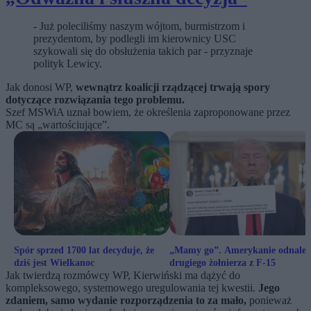
- Już poleciliśmy naszym wójtom, burmistrzom i
prezydentom, by podlegli im kierownicy USC
szykowali się do obsłużenia takich par - przyznaje
polityk Lewicy.
Jak donosi WP,
wewnątrz koalicji rządzącej trwają spory
dotyczące rozwiązania tego problemu.
Szef MSWiA uznał bowiem, że określenia zaproponowane przez
MC są „wartościujące”.
Spór sprzed 1700 lat decyduje, że
„Mamy go”. Amerykanie odnaleź
dziś jest Wielkanoc
drugiego żołnierza z F-15
Jak twierdzą rozmówcy WP, Kierwiński ma dążyć do
kompleksowego, systemowego uregulowania tej kwestii.
Jego
zdaniem, samo wydanie rozporządzenia to za mało,
ponieważ