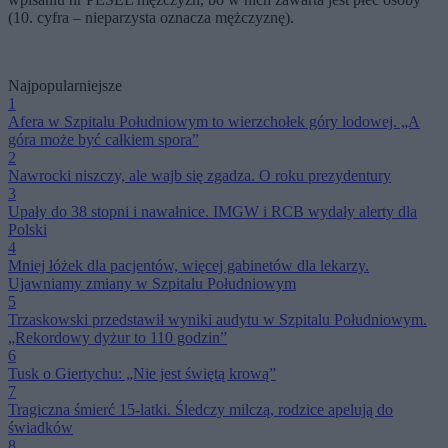
(10. cyfra – nieparzysta oznacza mężczyznę).
Najpopularniejsze
1
Afera w Szpitalu Południowym to wierzchołek góry lodowej. „A
góra może być całkiem spora”
2
Nawrocki niszczy, ale wajb się zgadza. O roku prezydentury
3
Upały do 38 stopni i nawałnice. IMGW i RCB wydały alerty dla
Polski
4
Mniej łóżek dla pacjentów, więcej gabinetów dla lekarzy.
Ujawniamy zmiany w Szpitalu Południowym
5
Trzaskowski przedstawił wyniki audytu w Szpitalu Południowym.
„Rekordowy dyżur to 110 godzin”
6
Tusk o Giertychu: „Nie jest świętą krową”
7
Tragiczna śmierć 15-latki. Śledczy milczą, rodzice apelują do
świadków
8