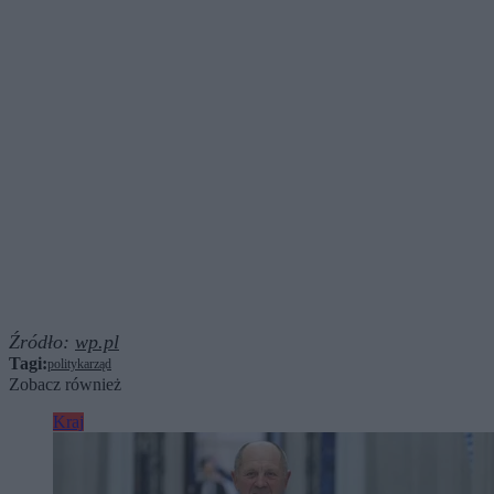
Źródło:
wp.pl
Tagi:
polityka
rząd
Zobacz również
Kraj