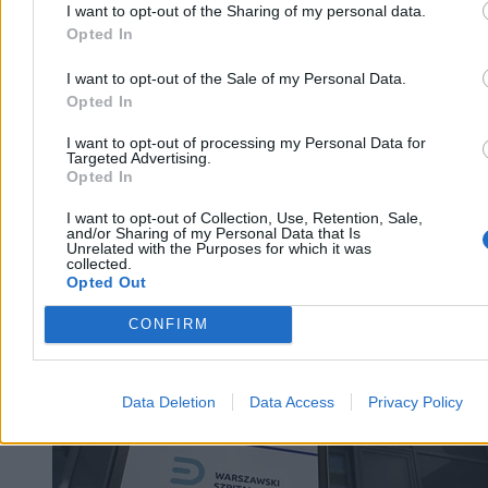
I want to opt-out of the Sharing of my personal data.
Opted In
Sondaż: Polacy oceniają pierwszy rok
prezydentury Karola Nawrockiego
I want to opt-out of the Sale of my Personal Data.
Opted In
Ponad połowa Polaków ocenia Karola Nawrockiego co najmniej na
„czwórkę” – wynika z sondażu opublikowanego w piątek przez
I want to opt-out of processing my Personal Data for
„Rzeczpospolitą”. Ponad połowa badanych wystawiła prezydentowi
Targeted Advertising.
pozytywną ocenę za pierwszy rok prezydentury.
Opted In
I want to opt-out of Collection, Use, Retention, Sale,
and/or Sharing of my Personal Data that Is
Unrelated with the Purposes for which it was
Krzysztof Jabłonowski
collected.
Dzisiaj 07:13
Opted Out
3 min
CONFIRM
Kraj
Data Deletion
Data Access
Privacy Policy