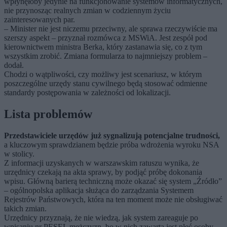
wpłynęłoby jedynie na funkcjonowanie systemów informatycznych,
nie przynosząc realnych zmian w codziennym życiu
zainteresowanych par.
– Minister nie jest niczemu przeciwny, ale sprawa rzeczywiście ma
szerszy aspekt – przyznał rozmówca z MSWiA. Jest zespół pod
kierownictwem ministra Berka, który zastanawia się, co z tym
wszystkim zrobić. Zmiana formularza to najmniejszy problem –
dodał.
Chodzi o wątpliwości, czy możliwy jest scenariusz, w którym
poszczególne urzędy stanu cywilnego będą stosować odmienne
standardy postępowania w zależności od lokalizacji.
Lista problemów
Przedstawiciele urzędów już sygnalizują potencjalne trudności,
a kluczowym sprawdzianem będzie próba wdrożenia wyroku NSA
w stolicy.
Z informacji uzyskanych w warszawskim ratuszu wynika, że
urzędnicy czekają na akta sprawy, by podjąć próbę dokonania
wpisu. Główną barierą techniczną może okazać się system „Źródło”
– ogólnopolska aplikacja służąca do zarządzania Systemem
Rejestrów Państwowych, która na ten moment może nie obsługiwać
takich zmian.
Urzędnicy przyznają, że nie wiedzą, jak system zareaguje po
wpisaniu nr PESEL mężczyzn, bo w nich zawarta jest płeć osoby