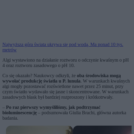
Najwyższa góra świata ukrywa się pod wodą. Ma ponad 10 tys.
metrów
Algi wystawiono na działanie roztworu o odczynie kwaśnym o pH
4 oraz roztworu zasadowego o pH 10.
Co się okazało? Naukowcy odkryli, że
oba środowiska mogą
wywołać produkcję światła u P. lunula
. W warunkach kwaśnych
algi mogły pozostawać rozświetlone nawet przez 25 minut, przy
czym światło wydawało się jasne i skoncentrowane. W warunkach
zasadowych blask był bardziej rozproszony i krótkotrwały.
–
Po raz pierwszy wymyśliliśmy, jak podtrzymać
bioluminescencję
– podsumowała Giulia Brachi, główna autorka
badania.