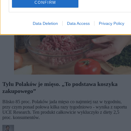
CONFIRM
Data Deletion
Data Access
Privacy Policy
Tylu Polaków je mięso. „To podstawa koszyka
zakupowego”
Blisko 85 proc. Polaków jada mięso co najmniej raz w tygodniu,
przy czym ponad połowa kilka razy tygodniowo - wynika z raportu
UCE Research. Ten produkt całkowicie wykluczyło z diety 2,5
proc. konsumentów.