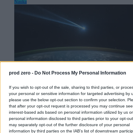
Nauka
prod zero -
Do Not Process My Personal Information
If you wish to opt-out of the sale, sharing to third parties, or proce
your personal or sensitive information for targeted advertising by 
W poniedziałek w pobliżu Ziemi będzie duża
please use the below opt-out section to confirm your selection. Pl
planetoida. NASA ujawnia szczegóły
that after your opt-out request is processed you may continue see
interest-based ads based on personal information utilized by us or
W poniedziałek 10 sierpnia w pobliżu naszej planety przemknie
personal information disclosed to third parties prior to your opt-ou
duża planetoida 2019 NY2. Ciało niebieskie o średnicy nawet do
330 metrów minie Ziemię w bezpiecznej odległości. NASA
may separately opt-out of the further disclosure of your personal
uspokaja, że obiekt nie stanowi zagrożenia, choć został
information by third parties on the IAB’s list of downstream partici