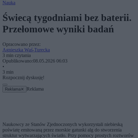
Nauka
Świecą tygodniami bez baterii.
Przełomowe wyniki badań
Opracowano przez:
Agnieszka Waś-Turecka
3 min czytania
Opublikowano:
08.05.2026 06:03
•
3 min
Rozpocznij dyskusję!
Reklama
Reklama
✕
Naukowcy ze Stanów Zjednoczonych wykorzystali niebieską
poświatę emitowaną przez morskie gatunki alg do stworzenia
struktur wytwarzających światło. Przy pomocy prostych roztworów