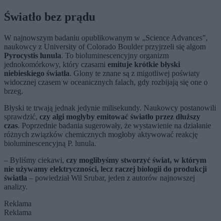
Światło bez prądu
W najnowszym badaniu opublikowanym w „Science Advances”,
naukowcy z University of Colorado Boulder przyjrzeli się algom
Pyrocystis lunula
. To bioluminescencyjny organizm
jednokomórkowy, który czasami
emituje krótkie błyski
niebieskiego światła
. Glony te znane są z migotliwej poświaty
widocznej czasem w oceanicznych falach, gdy rozbijają się one o
brzeg.
Błyski te trwają jednak jedynie milisekundy. Naukowcy postanowili
sprawdzić,
czy algi mogłyby emitować światło przez dłuższy
czas
. Poprzednie badania sugerowały, że wystawienie na działanie
różnych związków chemicznych mogłoby aktywować reakcję
bioluminescencyjną P. lunula.
– Byliśmy ciekawi,
czy moglibyśmy stworzyć świat, w którym
nie używamy elektryczności, lecz raczej biologii do produkcji
światła
– powiedział Wil Srubar, jeden z autorów najnowszej
analizy.
Reklama
Reklama