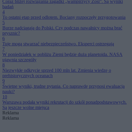
Coraz bliżej rozwiązania zagadki „wampirzycy Zosi”. Są wyniki
badań
4
To ostatni etap przed odlotem. Bociany rozpoczęły przygotowania
5
Burze nadciągają do Polski. Czy podczas nawałnicy można brać
prysznic?
6
Tuje mogą stwarzać niebezpieczeństwo. Eksperci ostrzegają
7
W poniedziałek w pobliżu Ziemi będzie duża planetoida. NASA
ujawnia szczegóły
8
Niezwykłe odkrycie sprzed 100 mln lat. Zmienia wiedzę o
prehistorycznych oceanach
9
Świetne wyniki, trudne pytania. Co naprawdę przynosi ewaluacja
nauki?
10
Warszawa podała wyniki rekrutacji do szkół ponadpodstawowych.
Są jeszcze wolne miejsca
Reklama
Reklama