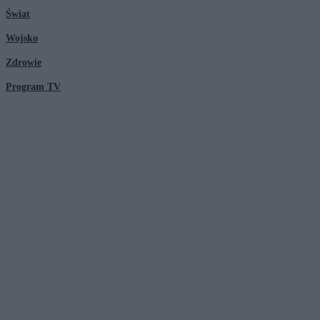
Świat
Wojsko
Zdrowie
Program TV
© 2026 Kanał Zero Spółka Akcyjna