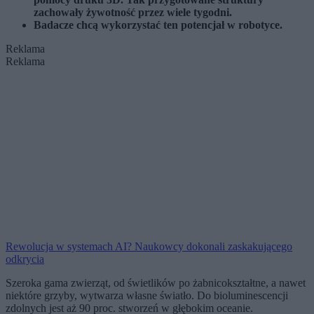
zachowały żywotność przez wiele tygodni.
Badacze chcą wykorzystać ten potencjał w robotyce.
Reklama
Reklama
Rewolucja w systemach AI? Naukowcy dokonali zaskakującego
odkrycia
Szeroka gama zwierząt, od świetlików po żabnicokształtne, a nawet
niektóre grzyby, wytwarza własne światło. Do bioluminescencji
zdolnych jest aż 90 proc. stworzeń w głębokim oceanie.