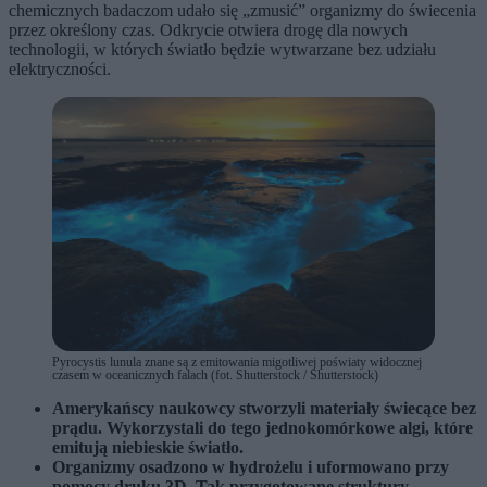
chemicznych badaczom udało się „zmusić” organizmy do świecenia
przez określony czas. Odkrycie otwiera drogę dla nowych
technologii, w których światło będzie wytwarzane bez udziału
elektryczności.
Pyrocystis lunula znane są z emitowania migotliwej poświaty widocznej
czasem w oceanicznych falach (fot. Shutterstock / Shutterstock)
Amerykańscy naukowcy stworzyli materiały świecące bez
prądu. Wykorzystali do tego jednokomórkowe algi, które
emitują niebieskie światło.
Organizmy osadzono w hydrożelu i uformowano przy
pomocy druku 3D. Tak przygotowane struktury