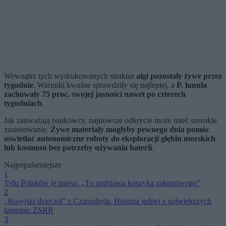
Wewnątrz tych wydrukowanych struktur
algi pozostały żywe przez
tygodnie
. Warunki kwaśne sprawdziły się najlepiej, a
P. lunula
zachowały 75 proc. swojej jasności nawet po czterech
tygodniach
.
Jak zauważają naukowcy, najnowsze odkrycie może mieć szerokie
zastosowanie.
Żywe materiały mogłyby pewnego dnia pomóc
oświetlać autonomiczne roboty do eksploracji głębin morskich
lub kosmosu bez potrzeby używania baterii
.
Najpopularniejsze
1
Tylu Polaków je mięso. „To podstawa koszyka zakupowego”
2
„Rosyjski dzięcioł” z Czarnobyla. Historia jednej z największych
tajemnic ZSRR
3