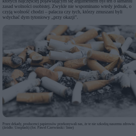
których najczęściej pojawiającym się argumentem był ten o łamaniu
zasad wolności osobistej. Zwykle nie wspominano wtedy jednak, o
czyją wolność chodzi – palacza czy tych, którzy zmuszani byli
wdychać dym tytoniowy „przy okazji”.
Przez dekady, producenci papierosów przekonywali nas, że te nie szkodzą naszemu zdrowiu.
(źródło: Unsplash) (fot. Pawel Czerwinski / Inne)