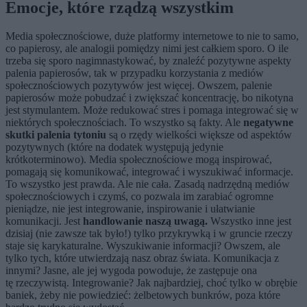
Emocje, które rządzą wszystkim
Media społecznościowe, duże platformy internetowe to nie to samo,
co papierosy, ale analogii pomiędzy nimi jest całkiem sporo. O ile
trzeba się sporo nagimnastykować, by znaleźć pozytywne aspekty
palenia papierosów, tak w przypadku korzystania z mediów
społecznościowych pozytywów jest więcej. Owszem, palenie
papierosów może pobudzać i zwiększać koncentrację, bo nikotyna
jest stymulantem. Może redukować stres i pomaga integrować się w
niektórych społecznościach. To wszystko są fakty. Ale
negatywne
skutki palenia tytoniu
są o rzędy wielkości większe od aspektów
pozytywnych (które na dodatek występują jedynie
krótkoterminowo). Media społecznościowe mogą inspirować,
pomagają się komunikować, integrować i wyszukiwać informacje.
To wszystko jest prawda. Ale nie cała. Zasadą nadrzędną mediów
społecznościowych i czymś, co pozwala im zarabiać ogromne
pieniądze, nie jest integrowanie, inspirowanie i ułatwianie
komunikacji. Jest
handlowanie naszą uwagą.
Wszystko inne jest
dzisiaj (nie zawsze tak było!) tylko przykrywką i w gruncie rzeczy
staje się karykaturalne. Wyszukiwanie informacji? Owszem, ale
tylko tych, które utwierdzają nasz obraz świata. Komunikacja z
innymi? Jasne, ale jej wygoda powoduje, że zastępuje ona
tę rzeczywistą. Integrowanie? Jak najbardziej, choć tylko w obrębie
baniek, żeby nie powiedzieć: żelbetowych bunkrów, poza które