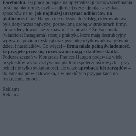
Facebooku
. Jej praca polegała na optymalizacji rozpowszechniania
treści na platformie, czyli – najkrócej rzecz ujmując – szukała
sposobów na to,
jak najdłużej utrzymać odbiorców na
platformie.
Choć Haugen nie należała do ścisłego kierownictwa,
była dotychczas najwyżej postawioną osobą w strukturach firmy,
która zdecydowała się zeznawać. Co mówiła? Że Facebook
(właściciel Instagrama) stosuje praktyki, które mają destrukcyjny
wpływ na poziom dyskusji oraz psychikę użytkowników, głównie
dzieci i nastolatków. Co więcej –
firma miała pełną świadomość,
że przyjęte przez nią rozwiązania mają szkodliwe skutki.
Podczas zeznań w Kongresie Frances Haugen podawała wiele
przykładów wykorzystywania platform społecznościowych – przy
pełnej nie tylko świadomości, ale także
aprobacie ich zarządów
–
do łamania praw człowieka, a w niektórych przypadkach do
rozkręcania emocji.
Reklama
Reklama