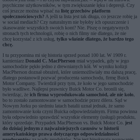
psychiczne użytkowników, w tym zwiększanie lęku i depresji. Czy
coś jeszcze można wpisać na
listę grzechów platform
społecznościowych?
A jeśli ta lista jest tak długa, co jeszcze robię ja
w social mediach? Czy naturalnym nie byłoby ich opuszczenie i
skasowanie wszystkich swoich kont? Nie. Piszę o negatywnych
stronach tych technologii, robię o nich filmy nie dlatego, że nie
chcę korzystać z ich usług,
tylko właśnie dlatego, że bardzo tego
chcę.
I tu przypomina mi się historia sprzed ponad 100 lat. W 1909 r.
kamieniarz
Donald C. MacPherson
miał wypadek, gdy w jego
samochodzie pękło jedno z drewnianych kół. W wyniku kolizji
MacPherson doznał obrażeń, które uniemożliwiały mu dalszą pracę,
dlatego postanowił pozwać producenta samochodu, firmę Buick
Motor Company. Twierdził przy tym, że koło w jego samochodzie
było wadliwe. Najlepsi prawnicy Buick Motor Co. bronili się,
twierdząc, że
ich firma wyprodukowała samochód, ale nie koło
,
bo to zostało zamontowane w samochodzie przez dilera. Sąd w
Nowym Jorku po siedmiu latach batalii uznał jednak, że samo
zamontowanie koła czyni Buicka odpowiedzialnym. Firma powinna
była odpowiednio sprawdzić wszystkie elementy (usługi) produktu,
który sprzedaje. Przypadek MacPherson vs. Buick Motor Co.
jest
do dzisiaj jednym z najważniejszych casusów w historii
amerykańskiego prawa dotyczącego odpowiedzialności
producentów
za wady produktów. Nie jest hipokryzją pozywanie