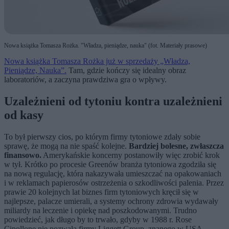
Nowa książka Tomasza Rożka. "Władza, pieniądze, nauka" (fot. Materiały prasowe)
Nowa książka Tomasza Rożka już w sprzedaży „Władza,
Pieniądze, Nauka”.
Tam, gdzie kończy się idealny obraz
laboratoriów, a zaczyna prawdziwa gra o wpływy.
Uzależnieni od tytoniu kontra uzależnieni
od kasy
To był pierwszy cios, po którym firmy tytoniowe zdały sobie
sprawę, że mogą na nie spaść kolejne.
Bardziej bolesne, zwłaszcza
finansowo.
Amerykańskie koncerny postanowiły więc zrobić krok
w tył. Krótko po procesie Greenów branża tytoniowa zgodziła się
na nową regulację, która nakazywała umieszczać na opakowaniach
i w reklamach papierosów ostrzeżenia o szkodliwości palenia. Przez
prawie 20 kolejnych lat biznes firm tytoniowych kręcił się w
najlepsze, palacze umierali, a systemy ochrony zdrowia wydawały
miliardy na leczenie i opiekę nad poszkodowanymi. Trudno
powiedzieć, jak długo by to trwało, gdyby w 1988 r. Rose
Cipollone nie pozwała firmy Liggett Group, znanego w USA