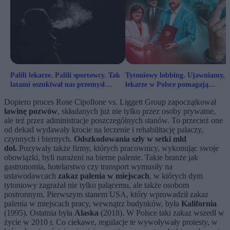
Palili lekarze. Palili sportowcy. Tak
Tytoniowy lobbing. Ujawniamy, 
latami oszukiwał nas przemysł
lekarze w Polsce pomagają
tytoniowy
koncernom tytoniowym
Dopiero proces Rose Cipollone vs. Liggett Group zapoczątkował
lawinę pozwów
, składanych już nie tylko przez osoby prywatne,
ale też przez administracje poszczególnych stanów. To przecież one
od dekad wydawały krocie na leczenie i rehabilitację palaczy,
czynnych i biernych.
Odszkodowania szły w setki mld
dol.
Pozywały także firmy, których pracownicy, wykonując swoje
obowiązki, byli narażeni na bierne palenie. Takie branże jak
gastronomia, hotelarstwo czy transport wymusiły na
ustawodawcach
zakaz palenia w miejscach
, w których dym
tytoniowy zagrażał nie tylko palącemu, ale także osobom
postronnym. Pierwszym stanem USA, który wprowadził zakaz
palenia w miejscach pracy, wewnątrz budynków, była
Kalifornia
(1995). Ostatnia była
Alaska
(2018). W Polsce taki zakaz wszedł w
życie w 2010 r. Co ciekawe, regulacje te wywoływały protesty, w