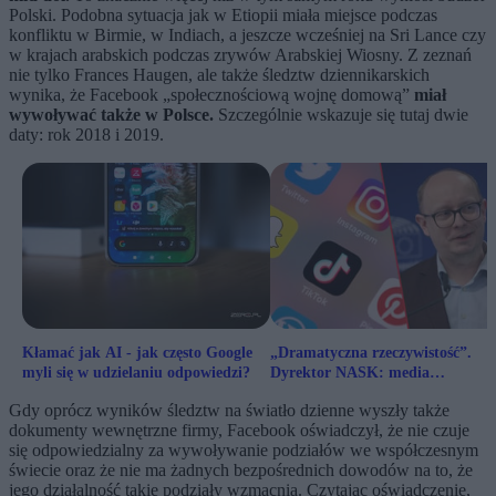
Polski. Podobna sytuacja jak w Etiopii miała miejsce podczas
konfliktu w Birmie, w Indiach, a jeszcze wcześniej na Sri Lance czy
w krajach arabskich podczas zrywów Arabskiej Wiosny. Z zeznań
nie tylko Frances Haugen, ale także śledztw dziennikarskich
wynika, że Facebook „społecznościową wojnę domową”
miał
wywoływać także w Polsce.
Szczególnie wskazuje się tutaj dwie
daty: rok 2018 i 2019.
Kłamać jak AI - jak często Google
„Dramatyczna rzeczywistość”.
myli się w udzielaniu odpowiedzi?
Dyrektor NASK: media
społecznościowe ignorują swoje
Gdy oprócz wyników śledztw na światło dzienne wyszły także
obowiązki
dokumenty wewnętrzne firmy, Facebook oświadczył, że nie czuje
się odpowiedzialny za wywoływanie podziałów we współczesnym
świecie oraz że nie ma żadnych bezpośrednich dowodów na to, że
jego działalność takie podziały wzmacnia. Czytając oświadczenie,