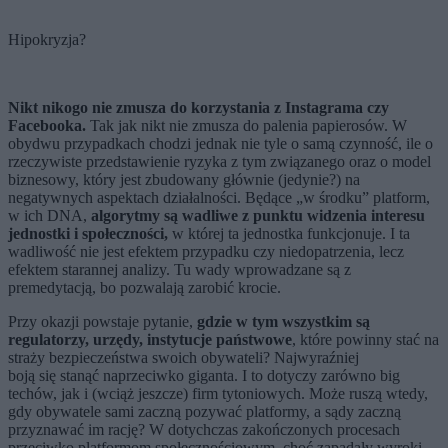
Hipokryzja?
Nikt nikogo nie zmusza do korzystania z Instagrama czy
Facebooka.
Tak jak nikt nie zmusza do palenia papierosów. W
obydwu przypadkach chodzi jednak nie tyle o samą czynność, ile o
rzeczywiste przedstawienie ryzyka z tym związanego oraz o model
biznesowy, który jest zbudowany głównie (jedynie?) na
negatywnych aspektach działalności. Będące „w środku” platform,
w ich DNA,
algorytmy są wadliwe z punktu widzenia interesu
jednostki i społeczności,
w której ta jednostka funkcjonuje. I ta
wadliwość nie jest efektem przypadku czy niedopatrzenia, lecz
efektem starannej analizy. Tu wady wprowadzane są z
premedytacją, bo pozwalają zarobić krocie.
Przy okazji powstaje pytanie,
gdzie w tym wszystkim są
regulatorzy, urzędy, instytucje państwowe
, które powinny stać na
straży bezpieczeństwa swoich obywateli? Najwyraźniej
boją się stanąć naprzeciwko giganta. I to dotyczy zarówno big
techów, jak i (wciąż jeszcze) firm tytoniowych. Może ruszą wtedy,
gdy obywatele sami zaczną pozywać platformy, a sądy zaczną
przyznawać im rację? W dotychczas zakończonych procesach
przeciwko platformom społecznościowym, choć zapadały wyroki