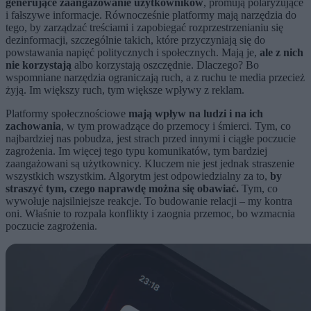
generujące zaangażowanie użytkowników
, promują polaryzujące
i fałszywe informacje. Równocześnie platformy mają narzędzia do
tego, by zarządzać treściami i zapobiegać rozprzestrzenianiu się
dezinformacji, szczególnie takich, które przyczyniają się do
powstawania napięć politycznych i społecznych. Mają je,
ale z nich
nie korzystają
albo korzystają oszczędnie. Dlaczego? Bo
wspomniane narzędzia ograniczają ruch, a z ruchu te media przecież
żyją. Im większy ruch, tym większe wpływy z reklam.
Platformy społecznościowe
mają wpływ na ludzi i na ich
zachowania
, w tym prowadzące do przemocy i śmierci. Tym, co
najbardziej nas pobudza, jest strach przed innymi i ciągłe poczucie
zagrożenia. Im więcej tego typu komunikatów, tym bardziej
zaangażowani są użytkownicy. Kluczem nie jest jednak straszenie
wszystkich wszystkim. Algorytm jest odpowiedzialny za to,
by
straszyć tym, czego naprawdę można się obawiać.
Tym, co
wywołuje najsilniejsze reakcje. To budowanie relacji – my kontra
oni. Właśnie to rozpala konflikty i zaognia przemoc, bo wzmacnia
poczucie zagrożenia.