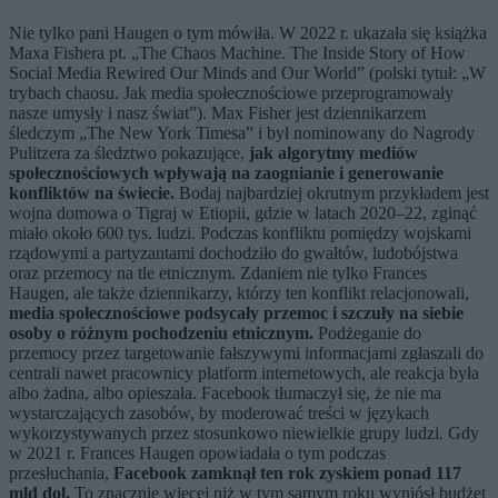
Nie tylko pani Haugen o tym mówiła. W 2022 r. ukazała się książka
Maxa Fishera pt. „The Chaos Machine. The Inside Story of How
Social Media Rewired Our Minds and Our World” (polski tytuł: „W
trybach chaosu. Jak media społecznościowe przeprogramowały
nasze umysły i nasz świat”). Max Fisher jest dziennikarzem
śledczym „The New York Timesa” i był nominowany do Nagrody
Pulitzera za śledztwo pokazujące,
jak algorytmy mediów
społecznościowych wpływają na zaognianie i generowanie
konfliktów na świecie.
Bodaj najbardziej okrutnym przykładem jest
wojna domowa o Tigraj w Etiopii, gdzie w latach 2020–22, zginąć
miało około 600 tys. ludzi. Podczas konfliktu pomiędzy wojskami
rządowymi a partyzantami dochodziło do gwałtów, ludobójstwa
oraz przemocy na tle etnicznym. Zdaniem nie tylko Frances
Haugen, ale także dziennikarzy, którzy ten konflikt relacjonowali,
media społecznościowe podsycały przemoc i szczuły na siebie
osoby o różnym pochodzeniu etnicznym.
Podżeganie do
przemocy przez targetowanie fałszywymi informacjami zgłaszali do
centrali nawet pracownicy platform internetowych, ale reakcja była
albo żadna, albo opieszała. Facebook tłumaczył się, że nie ma
wystarczających zasobów, by moderować treści w językach
wykorzystywanych przez stosunkowo niewielkie grupy ludzi. Gdy
w 2021 r. Frances Haugen opowiadała o tym podczas
przesłuchania,
Facebook zamknął ten rok zyskiem ponad 117
mld dol.
To znacznie więcej niż w tym samym roku wyniósł budżet