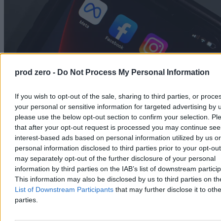
prod zero -
Do Not Process My Personal Information
If you wish to opt-out of the sale, sharing to third parties, or proce
your personal or sensitive information for targeted advertising by 
Meta, Facebook, Instagram (fot. Shutterstock)
please use the below opt-out section to confirm your selection. Pl
that after your opt-out request is processed you may continue see
Stworzenie platformy (czy mechanizmów platformy), która
wywołuje zamieszki i zaognia przemoc nie jest tym samym, co
interest-based ads based on personal information utilized by us or
zrzucenie bomby na miasto. Celem nie jest zabicie ludzi, celem jest
personal information disclosed to third parties prior to your opt-ou
zarobienie pieniędzy.
Ofiary pojawiają się przy okazji.
Podobnie
may separately opt-out of the further disclosure of your personal
jak celem przemysłu tytoniowego nie jest powodowanie raka. Tutaj
information by third parties on the IAB’s list of downstream partici
ofiary także pojawiają się „przy okazji”. Ale w obydwu
This information may also be disclosed by us to third parties on t
przypadkach zarządy firm miały i wciąż mają pełną świadomość
List of Downstream Participants
that may further disclose it to othe
tego fatalnego w skutkach mechanizmu, a jednak z niego nie
rezygnują.
parties.
Reklama