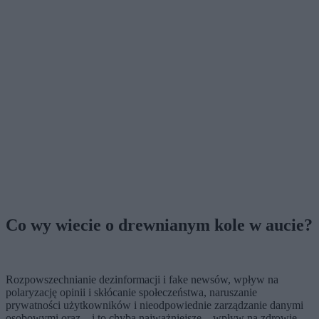
Co wy wiecie o drewnianym kole w aucie?
Rozpowszechnianie dezinformacji i fake newsów, wpływ na
polaryzację opinii i skłócanie społeczeństwa, naruszanie
prywatności użytkowników i nieodpowiednie zarządzanie danymi
osobowymi oraz – i to chyba najważniejsze – wpływ na zdrowie