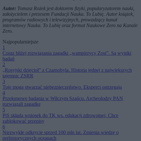
Autor:
Tomasz Rożek jest doktorem fizyki, popularyzatorem nauki,
założycielem i prezesem Fundacji Nauka. To Lubię. Autor książek,
programów radiowych i telewizyjnych, prowadzący kanał
internetowy Nauka. To Lubię oraz format Naukowe Zero na Kanale
Zero.
Najpopularniejsze
1
Coraz bliżej rozwiązania zagadki „wampirzycy Zosi”. Są wyniki
badań
2
„Rosyjski dzięcioł” z Czarnobyla. Historia jednej z największych
tajemnic ZSRR
3
Tuje mogą stwarzać niebezpieczeństwo. Eksperci ostrzegają
4
Przełomowe badania w Wilczym Szańcu. Archeolodzy PAN
rozwiązali zagadkę
5
PiS składa wniosek do TK ws. edukacji zdrowotnej. Chce
zablokować przepisy
6
Niezwykłe odkrycie sprzed 100 mln lat. Zmienia wiedzę o
prehistorycznych oceanach