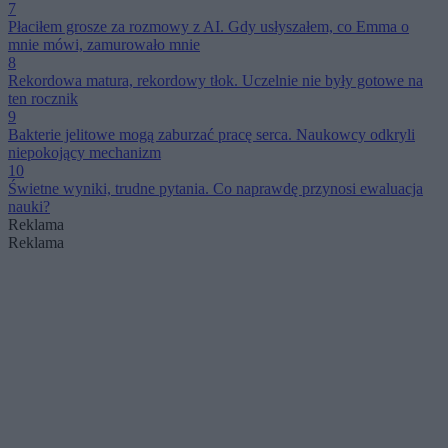
7
Płaciłem grosze za rozmowy z AI. Gdy usłyszałem, co Emma o
mnie mówi, zamurowało mnie
8
Rekordowa matura, rekordowy tłok. Uczelnie nie były gotowe na
ten rocznik
9
Bakterie jelitowe mogą zaburzać pracę serca. Naukowcy odkryli
niepokojący mechanizm
10
Świetne wyniki, trudne pytania. Co naprawdę przynosi ewaluacja
nauki?
Reklama
Reklama