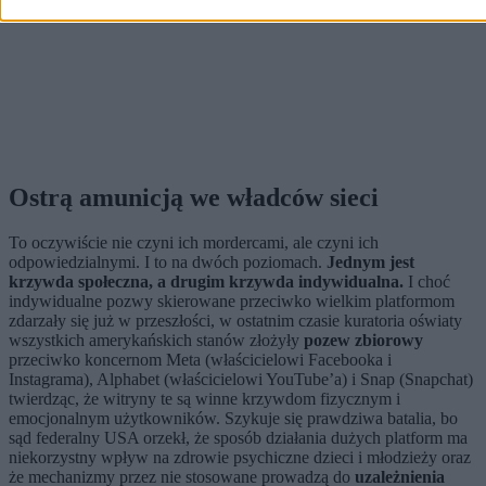
Ostrą amunicją we władców sieci
To oczywiście nie czyni ich mordercami, ale czyni ich
odpowiedzialnymi. I to na dwóch poziomach.
Jednym jest
krzywda społeczna, a drugim krzywda indywidualna.
I choć
indywidualne pozwy skierowane przeciwko wielkim platformom
zdarzały się już w przeszłości, w ostatnim czasie kuratoria oświaty
wszystkich amerykańskich stanów złożyły
pozew zbiorowy
przeciwko koncernom Meta (właścicielowi Facebooka i
Instagrama), Alphabet (właścicielowi YouTube’a) i Snap (Snapchat)
twierdząc, że witryny te są winne krzywdom fizycznym i
emocjonalnym użytkowników. Szykuje się prawdziwa batalia, bo
sąd federalny USA orzekł, że sposób działania dużych platform ma
niekorzystny wpływ na zdrowie psychiczne dzieci i młodzieży oraz
że mechanizmy przez nie stosowane prowadzą do
uzależnienia